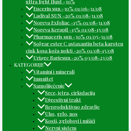
ultra light fluid -30%
Eucerin sun -30% 01/06-31/08
Ladival SUN -20% 01/08-31/08
Noreva Exfoliac -15% 01/08-31/08
Noreva Kerapil -15% 01/08-15/08
Pharmaceris sun -30% 01/05-31/08
Solgar ester C astaxantin beta karoten
cink kosa koža nokti -20% 01/08-15/08
Uriage Bariesun -20% 03/08-23/08
KATEGORIJE
Vitamini i minerali
Imunitet
Samoliječenje
Srce, jetra, cirkulacija
Digestivni trakt
Reproduktivno zdravlje
Uho, grlo, nos
Kosti, zglobovi i mišići
Nervni sistem