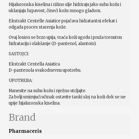
Hijaluronska kiselina i rižino ulje hidriraju jako suhu kožu i
uklanjaju hrpavost, čineći kožu mnogo glađom.
Ekstrakt Centelle Asiatice pojačava hidratantni efekat i
odgađa proces starenja kože.
Ovaj losion se brzo upija, vraća koži ugodu i pruža trenutnu
hidrataciju i olakšanje (D-pantenol, alantoin).
SASTOJCI:
Ekstrakt Centella Asiatica
D-pantenola svakodnevnu upotrebu.
UPOTREBA:
Nanesite na suhu kožu i nježno utrljajte.
Za bolji umirujući učinak ostavite tanki sloj na koži dok se ne
upije hijaluronska kiselina.
Brand
Pharmaceris