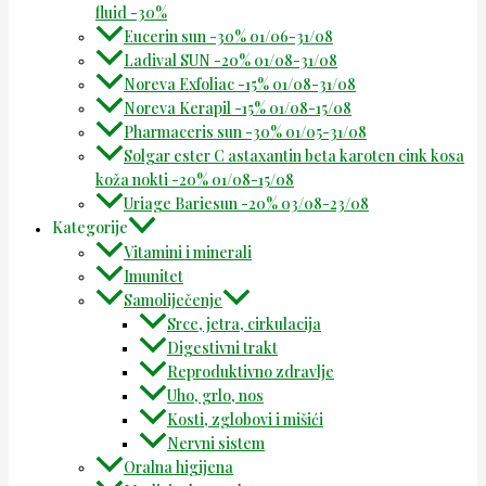
fluid -30%
Eucerin sun -30% 01/06-31/08
Ladival SUN -20% 01/08-31/08
Noreva Exfoliac -15% 01/08-31/08
Noreva Kerapil -15% 01/08-15/08
Pharmaceris sun -30% 01/05-31/08
Solgar ester C astaxantin beta karoten cink kosa
koža nokti -20% 01/08-15/08
Uriage Bariesun -20% 03/08-23/08
Kategorije
Vitamini i minerali
Imunitet
Samoliječenje
Srce, jetra, cirkulacija
Digestivni trakt
Reproduktivno zdravlje
Uho, grlo, nos
Kosti, zglobovi i mišići
Nervni sistem
Oralna higijena