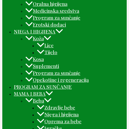
Oralna higijena
Medicinska sredstva
Program za sunčanje
Erotski dodaci
NJEGA I HIGIJENA
Koža
Lice
Tijelo
Kosa
Suplementi
Program za sunčanje
Opekotine i regeneracija
PROGRAM ZA SUNČANJE
MAMA I BEBA
Beba
Zdravlje bebe
Njega i higijena
Oprema za bebe
Igračke