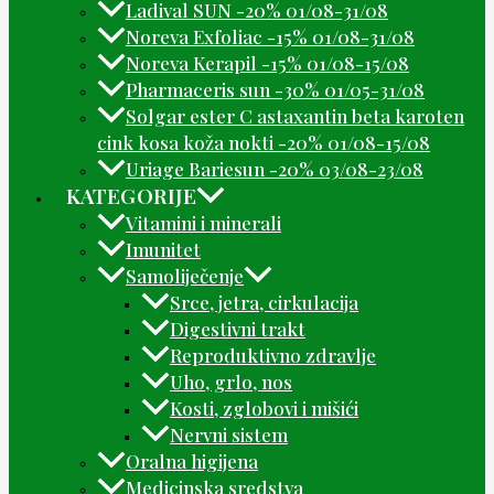
Ladival SUN -20% 01/08-31/08
Noreva Exfoliac -15% 01/08-31/08
Noreva Kerapil -15% 01/08-15/08
Pharmaceris sun -30% 01/05-31/08
Solgar ester C astaxantin beta karoten
cink kosa koža nokti -20% 01/08-15/08
Uriage Bariesun -20% 03/08-23/08
KATEGORIJE
Vitamini i minerali
Imunitet
Samoliječenje
Srce, jetra, cirkulacija
Digestivni trakt
Reproduktivno zdravlje
Uho, grlo, nos
Kosti, zglobovi i mišići
Nervni sistem
Oralna higijena
Medicinska sredstva