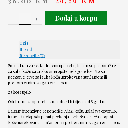
38,00
KM
26,60
KM
Dodaj u korpu
-
+
Opis
Brand
Recenzije (0)
Formuliran za svakodnevnu upotrebu, losion se preporučuje
za suhu kožu sa znakovima opšte nelagode kao što su
peckanje, crvena i suha koža uzrokovana sunčanjem ili
prekomjernim izlaganjem suncu.
Za lice i tijelo.
Odobreno za upotrebu kod odraslih i djece od 3 godine.
Balzam intenzivno regeneriše i vlaži kožu, ublažava crvenilo,
iritaciju i nelagodu poput peckanja, svrbeža i osjećaja toplote
kože uzrokovane sunčanjem ili pretjeranim izlaganjem suncu.