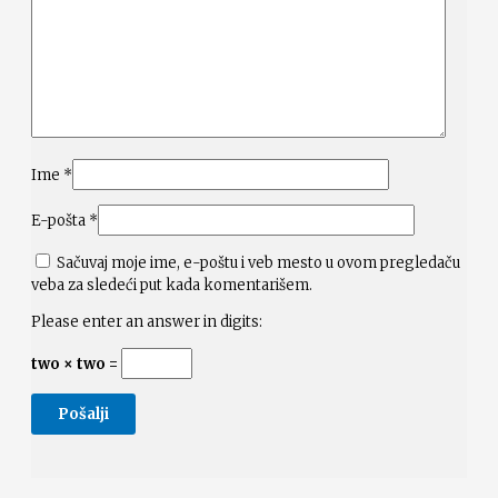
Ime
*
E-pošta
*
Sačuvaj moje ime, e-poštu i veb mesto u ovom pregledaču
veba za sledeći put kada komentarišem.
Please enter an answer in digits:
two × two =