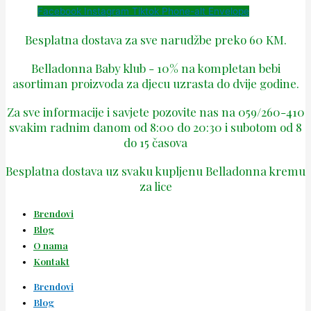
Facebook
Instagram
Tiktok
Phone-alt
Envelope
Besplatna dostava za sve narudžbe preko 60 KM.
Belladonna Baby klub - 10% na kompletan bebi
asortiman proizvoda za djecu uzrasta do dvije godine.
Za sve informacije i savjete pozovite nas na 059/260-410
svakim radnim danom od 8:00 do 20:30 i subotom od 8
do 15 časova
Besplatna dostava uz svaku kupljenu Belladonna kremu
za lice
Brendovi
Blog
O nama
Kontakt
Brendovi
Blog