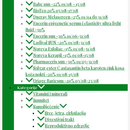
Babe sun -22% 01/08 – 15/08
BioTeo 20% 05/08-17/08
Ducray Melascreen -25% 01/04 do 31/08
Eucerin epigenetic serum i elasticity ultra light
fluid -30%
Eucerin sun -30% 01/06-31/08
Ladival SUN -20% 01/08-31/08
Noreva Exfoliac -15% 01/08-31/08
Noreva Kerapil -15% 01/08-15/08
Pharmaceris sun -30% 01/05-31/08
Solgar ester C astaxantin beta karoten cink kosa
koža nokti -20% 01/08-15/08
Uriage Bariesun -20% 03/08-23/08
Kategorije
Vitamini i minerali
Imunitet
Samoliječenje
Srce, jetra, cirkulacija
Digestivni trakt
Reproduktivno zdravlje