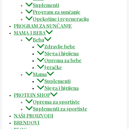
Suplementi
Program za sunčanje
Opekotine i regeneracija
PROGRAM ZA SUNČANJE
MAMA I BEBA
Beba
Zdravlje bebe
Njega i higijena
Oprema za bebe
Igračke
Mama
Suplementi
Njega i higijena
PROTEIN SHOP
Oprema za sportiste
Suplementi za sportiste
NAŠI PROIZVODI
BRENDOVI