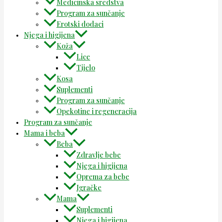
Medicinska sredstva
Program za sunčanje
Erotski dodaci
Njega i higijena
Koža
Lice
Tijelo
Kosa
Suplementi
Program za sunčanje
Opekotine i regeneracija
Program za sunčanje
Mama i beba
Beba
Zdravlje bebe
Njega i higijena
Oprema za bebe
Igračke
Mama
Suplementi
Njega i higijena