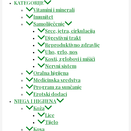
KATEGORIJE
Vitamini i minerali
Imunitet
Samoliječenje
Srce, jetra, cirkulacija
Digestivni trakt
Reproduktivno zdravlje
Uho, grlo, nos
Kosti, zglobovi i mišići
Nervni sistem
Oralna higijena
Medicinska sredstva
Program za sunčanje
Erotski dodaci
NJEGA I HIGIJENA
Koža
Lice
Tijelo
Kosa