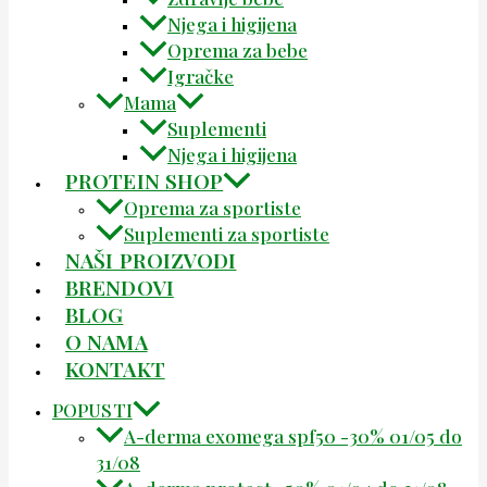
Njega i higijena
Oprema za bebe
Igračke
Mama
Suplementi
Njega i higijena
PROTEIN SHOP
Oprema za sportiste
Suplementi za sportiste
NAŠI PROIZVODI
BRENDOVI
BLOG
O NAMA
KONTAKT
POPUSTI
A-derma exomega spf50 -30% 01/05 do
31/08