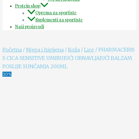
Protein shop
Oprema za sportiste
Suplementi za sportiste
Naši proizvodi
Početna
/
Njega i higijena
/
Koža
/
Lice
/ PHARMACERIS
S CICA SENSITIVE UMIRUJUĆI OBNAVLJAJUĆI BALZAM
POSLIJE SUNČANJA 200ML
30%