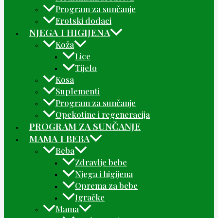
Program za sunčanje
Erotski dodaci
NJEGA I HIGIJENA
Koža
Lice
Tijelo
Kosa
Suplementi
Program za sunčanje
Opekotine i regeneracija
PROGRAM ZA SUNČANJE
MAMA I BEBA
Beba
Zdravlje bebe
Njega i higijena
Oprema za bebe
Igračke
Mama