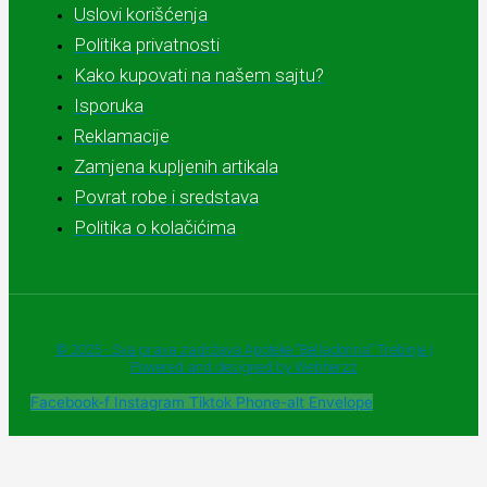
Uslovi korišćenja
Politika privatnosti
Kako kupovati na našem sajtu?
Isporuka
Reklamacije
Zamjena kupljenih artikala
Povrat robe i sredstava
Politika o kolačićima
© 2025 - Sva prava zadržava Apoteke "Belladonna" Trebinje |
Powered and designed by Webherzz
Facebook-f
Instagram
Tiktok
Phone-alt
Envelope