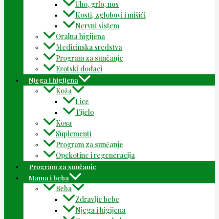
Uho, grlo, nos
Kosti, zglobovi i mišići
Nervni sistem
Oralna higijena
Medicinska sredstva
Program za sunčanje
Erotski dodaci
Njega i higijena
Koža
Lice
Tijelo
Kosa
Suplementi
Program za sunčanje
Opekotine i regeneracija
Program za sunčanje
Mama i beba
Beba
Zdravlje bebe
Njega i higijena