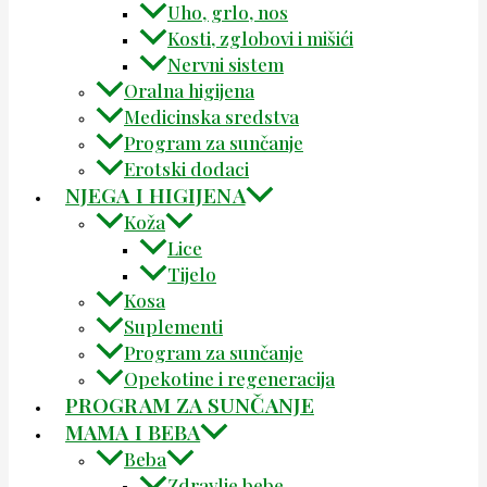
Uho, grlo, nos
Kosti, zglobovi i mišići
Nervni sistem
Oralna higijena
Medicinska sredstva
Program za sunčanje
Erotski dodaci
NJEGA I HIGIJENA
Koža
Lice
Tijelo
Kosa
Suplementi
Program za sunčanje
Opekotine i regeneracija
PROGRAM ZA SUNČANJE
MAMA I BEBA
Beba
Zdravlje bebe