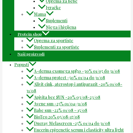
Oprema za bebe
Igračke
Mama
Suplementi
Njega i higijena
Protein shop
Oprema za sportiste
Suplementi za sportiste
Naši proizvodi
Popusti
A-derma exomega spf50 -30% 01/05 do 31/08
A-derma protect -50% 01/04 do 31/08
Alivit cink, aterostop i antiparazit -20% 01/08-
31/08
Apivita bee SUN -20% 03/08-23/08
Avene sun -25% 01/04-31/08
Babe sun -22% 01/08 – 15/08
BioTeo 20% 05/08-17/08
Ducray Melascreen -25% 01/04 do 31/08
Eucerin epigenetic serum i elasticity ultra light