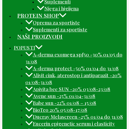
Suplementi
Njega i higijena
PROTEIN SHOP
Oprema za sportiste
Suplementi za sportiste
NAŠI PROIZVODI
POPUSTI
A-derma exomega spf50 -30% 01/05 do
31/08
A-derma protect -50% 01/04 do 31/08
Alivit cink, aterostop i antiparazit -20%
01/08-31/08
Apivita bee SUN -20% 03/08-23/08
Avene sun -25% 01/04-31/08
Babe sun -22% 01/08 – 15/08
BioTeo 20% 05/08-17/08
Ducray Melascreen -25% 01/04 do 31/08
Eucerin epigenetic serum i elasticity