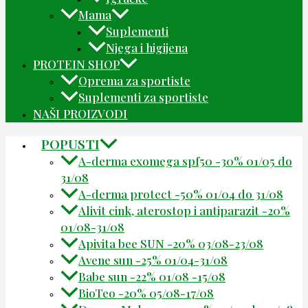
Mama
Suplementi
Njega i higijena
PROTEIN SHOP
Oprema za sportiste
Suplementi za sportiste
NAŠI PROIZVODI
POPUSTI
A-derma exomega spf50 -30% 01/05 do
31/08
A-derma protect -50% 01/04 do 31/08
Alivit cink, aterostop i antiparazit -20%
01/08-31/08
Apivita bee SUN -20% 03/08-23/08
Avene sun -25% 01/04-31/08
Babe sun -22% 01/08 -15/08
BioTeo -20% 05/08-17/08