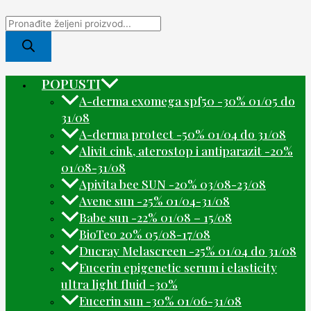
POPUSTI
A-derma exomega spf50 -30% 01/05 do
31/08
A-derma protect -50% 01/04 do 31/08
Alivit cink, aterostop i antiparazit -20%
01/08-31/08
Apivita bee SUN -20% 03/08-23/08
Avene sun -25% 01/04-31/08
Babe sun -22% 01/08 – 15/08
BioTeo 20% 05/08-17/08
Ducray Melascreen -25% 01/04 do 31/08
Eucerin epigenetic serum i elasticity
ultra light fluid -30%
Eucerin sun -30% 01/06-31/08