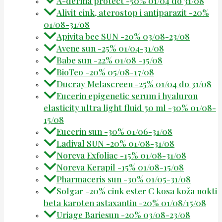
A-derma protect -50% 01/04 do 31/08
Alivit cink, aterostop i antiparazit -20%
01/08-31/08
Apivita bee SUN -20% 03/08-23/08
Avene sun -25% 01/04-31/08
Babe sun -22% 01/08 -15/08
BioTeo -20% 05/08-17/08
Ducray Melascreen -25% 01/04 do 31/08
Eucerin epigenetic serum i hyaluron
elasticity ultra light fluid 50 ml -30% 01/08-
15/08
Eucerin sun -30% 01/06-31/08
Ladival SUN -20% 01/08-31/08
Noreva Exfoliac -15% 01/08-31/08
Noreva Kerapil -15% 01/08-15/08
Pharmaceris sun -30% 01/05-31/08
Solgar -20% cink ester C kosa koža nokti
beta karoten astaxantin -20% 01/08/15/08
Uriage Bariesun -20% 03/08-23/08