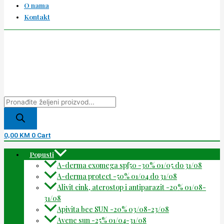
O nama
Kontakt
0,00
KM
0
Cart
Popusti
A-derma exomega spf50 -30% 01/05 do 31/08
A-derma protect -50% 01/04 do 31/08
Alivit cink, aterostop i antiparazit -20% 01/08-
31/08
Apivita bee SUN -20% 03/08-23/08
Avene sun -25% 01/04-31/08