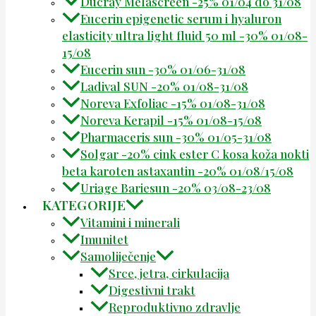
Ducray Melascreen -25% 01/04 do 31/08
Eucerin epigenetic serum i hyaluron
elasticity ultra light fluid 50 ml -30% 01/08-
15/08
Eucerin sun -30% 01/06-31/08
Ladival SUN -20% 01/08-31/08
Noreva Exfoliac -15% 01/08-31/08
Noreva Kerapil -15% 01/08-15/08
Pharmaceris sun -30% 01/05-31/08
Solgar -20% cink ester C kosa koža nokti
beta karoten astaxantin -20% 01/08/15/08
Uriage Bariesun -20% 03/08-23/08
KATEGORIJE
Vitamini i minerali
Imunitet
Samoliječenje
Srce, jetra, cirkulacija
Digestivni trakt
Reproduktivno zdravlje