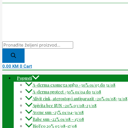
0,00
KM
0
Cart
Popusti
A-derma exomega spf50 -30% 01/05 do 31/08
A-derma protect -50% 01/04 do 31/08
Alivit cink, aterostop i antiparazit -20% 01/08-31/08
Apivita bee SUN -20% 03/08-23/08
Avene sun -25% 01/04-31/08
Babe sun -22% 01/08 – 15/08
BioTeo 20% 05/08-17/08