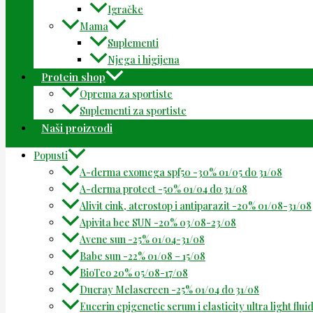
Igračke
Mama
Suplementi
Njega i higijena
Protein shop
Oprema za sportiste
Suplementi za sportiste
Naši proizvodi
Popusti
A-derma exomega spf50 -30% 01/05 do 31/08
A-derma protect -50% 01/04 do 31/08
Alivit cink, aterostop i antiparazit -20% 01/08-31/08
Apivita bee SUN -20% 03/08-23/08
Avene sun -25% 01/04-31/08
Babe sun -22% 01/08 – 15/08
BioTeo 20% 05/08-17/08
Ducray Melascreen -25% 01/04 do 31/08
Eucerin epigenetic serum i elasticity ultra light flu