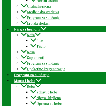
Nervni sistem
Oralna higijena
Medicinska sredstva
Program za sunčanje
Erotski dodaci
Njega i higijena
Koža
Lice
Tijelo
Kosa
Suplementi
Program za sunčanje
Opekotine i regeneracija
Program za sunčanje
Mama i beba
Beba
Zdravlje bebe
Njega i higijena
Oprema za bebe