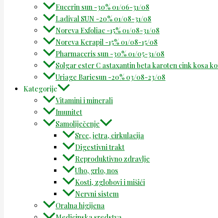
Eucerin sun -30% 01/06-31/08
Ladival SUN -20% 01/08-31/08
Noreva Exfoliac -15% 01/08-31/08
Noreva Kerapil -15% 01/08-15/08
Pharmaceris sun -30% 01/05-31/08
Solgar ester C astaxantin beta karoten cink kosa k
Uriage Bariesun -20% 03/08-23/08
Kategorije
Vitamini i minerali
Imunitet
Samoliječenje
Srce, jetra, cirkulacija
Digestivni trakt
Reproduktivno zdravlje
Uho, grlo, nos
Kosti, zglobovi i mišići
Nervni sistem
Oralna higijena
Medicinska sredstva