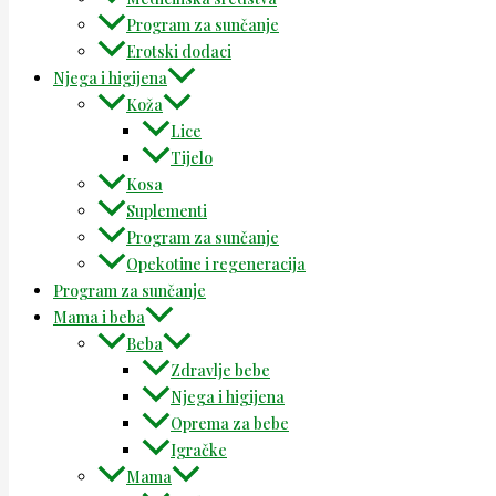
Program za sunčanje
Erotski dodaci
Njega i higijena
Koža
Lice
Tijelo
Kosa
Suplementi
Program za sunčanje
Opekotine i regeneracija
Program za sunčanje
Mama i beba
Beba
Zdravlje bebe
Njega i higijena
Oprema za bebe
Igračke
Mama