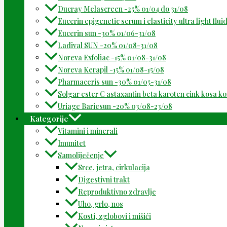
Ducray Melascreen -25% 01/04 do 31/08
Eucerin epigenetic serum i elasticity ultra light flu
Eucerin sun -30% 01/06-31/08
Ladival SUN -20% 01/08-31/08
Noreva Exfoliac -15% 01/08-31/08
Noreva Kerapil -15% 01/08-15/08
Pharmaceris sun -30% 01/05-31/08
Solgar ester C astaxantin beta karoten cink kosa k
Uriage Bariesun -20% 03/08-23/08
Kategorije
Vitamini i minerali
Imunitet
Samoliječenje
Srce, jetra, cirkulacija
Digestivni trakt
Reproduktivno zdravlje
Uho, grlo, nos
Kosti, zglobovi i mišići