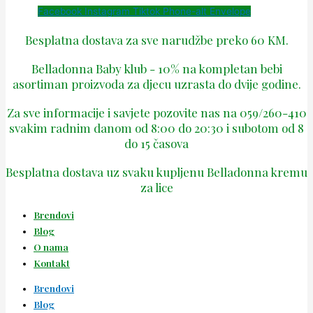
Facebook
Instagram
Tiktok
Phone-alt
Envelope
Besplatna dostava za sve narudžbe preko 60 KM.
Belladonna Baby klub - 10% na kompletan bebi
asortiman proizvoda za djecu uzrasta do dvije godine.
Za sve informacije i savjete pozovite nas na 059/260-410
svakim radnim danom od 8:00 do 20:30 i subotom od 8
do 15 časova
Besplatna dostava uz svaku kupljenu Belladonna kremu
za lice
Brendovi
Blog
O nama
Kontakt
Brendovi
Blog