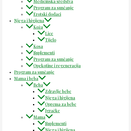
Medicinska sredstva
Program za sunčanje
Erotski dodaci
Njega i higijena
Koža
Lice
Tijelo
Kosa
Suplementi
Program za sunčanje
Opekotine i regeneracija
Program za sunčanje
Mama i beba
Beba
Zdravlje bebe
Njega i higijena
Oprema za bebe
Igračke
Mama
Suplementi
Njega i higijena