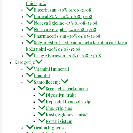
fluid -30%
Eucerin sun -30% 01/06-31/08
Ladival SUN -20% 01/08-31/08
Noreva Exfoliac -15% 01/08-31/08
Noreva Kerapil -15% 01/08-15/08
Pharmaceris sun -30% 01/05-31/08
Solgar ester C astaxantin beta karoten cink kosa
koža nokti -20% 01/08-15/08
Uriage Bariesun -20% 03/08-23/08
Kategorije
Vitamini i minerali
Imunitet
Samoliječenje
Srce, jetra, cirkulacija
Digestivni trakt
Reproduktivno zdravlje
Uho, grlo, nos
Kosti, zglobovi i mišići
Nervni sistem
Oralna higijena