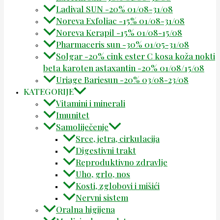
Ladival SUN -20% 01/08-31/08
Noreva Exfoliac -15% 01/08-31/08
Noreva Kerapil -15% 01/08-15/08
Pharmaceris sun -30% 01/05-31/08
Solgar -20% cink ester C kosa koža nokti
beta karoten astaxantin -20% 01/08/15/08
Uriage Bariesun -20% 03/08-23/08
KATEGORIJE
Vitamini i minerali
Imunitet
Samoliječenje
Srce, jetra, cirkulacija
Digestivni trakt
Reproduktivno zdravlje
Uho, grlo, nos
Kosti, zglobovi i mišići
Nervni sistem
Oralna higijena