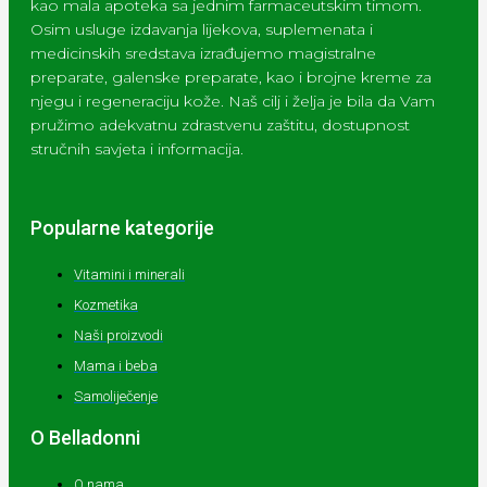
kao mala apoteka sa jednim farmaceutskim timom.
Osim usluge izdavanja lijekova, suplemenata i
medicinskih sredstava izrađujemo magistralne
preparate, galenske preparate, kao i brojne kreme za
njegu i regeneraciju kože. Naš cilj i želja je bila da Vam
pružimo adekvatnu zdrastvenu zaštitu, dostupnost
stručnih savjeta i informacija.
Popularne kategorije
Vitamini i minerali
Kozmetika
Naši proizvodi
Mama i beba
Samoliječenje
O Belladonni
O nama