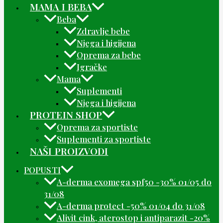
MAMA I BEBA
Beba
Zdravlje bebe
Njega i higijena
Oprema za bebe
Igračke
Mama
Suplementi
Njega i higijena
PROTEIN SHOP
Oprema za sportiste
Suplementi za sportiste
NAŠI PROIZVODI
POPUSTI
A-derma exomega spf50 -30% 01/05 do
31/08
A-derma protect -50% 01/04 do 31/08
Alivit cink, aterostop i antiparazit -20%