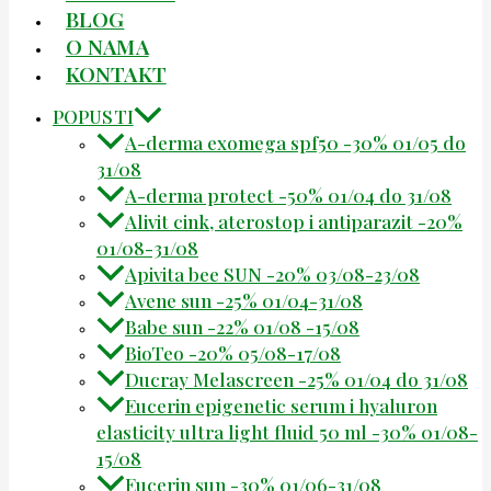
BLOG
O NAMA
KONTAKT
POPUSTI
A-derma exomega spf50 -30% 01/05 do
31/08
A-derma protect -50% 01/04 do 31/08
Alivit cink, aterostop i antiparazit -20%
01/08-31/08
Apivita bee SUN -20% 03/08-23/08
Avene sun -25% 01/04-31/08
Babe sun -22% 01/08 -15/08
BioTeo -20% 05/08-17/08
Ducray Melascreen -25% 01/04 do 31/08
Eucerin epigenetic serum i hyaluron
elasticity ultra light fluid 50 ml -30% 01/08-
15/08
Eucerin sun -30% 01/06-31/08