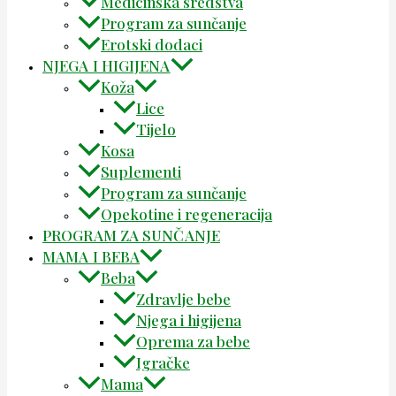
Medicinska sredstva
Program za sunčanje
Erotski dodaci
NJEGA I HIGIJENA
Koža
Lice
Tijelo
Kosa
Suplementi
Program za sunčanje
Opekotine i regeneracija
PROGRAM ZA SUNČANJE
MAMA I BEBA
Beba
Zdravlje bebe
Njega i higijena
Oprema za bebe
Igračke
Mama