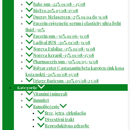
Babe sun -22% 01/08 – 15/08
BioTeo 20% 05/08-17/08
Ducray Melascreen -25% 01/04 do 31/08
Eucerin epigenetic serum i elasticity ultra light
fluid -30%
Eucerin sun -30% 01/06-31/08
Ladival SUN -20% 01/08-31/08
Noreva Exfoliac -15% 01/08-31/08
Noreva Kerapil -15% 01/08-15/08
Pharmaceris sun -30% 01/05-31/08
Solgar ester C astaxantin beta karoten cink kosa
koža nokti -20% 01/08-15/08
Uriage Bariesun -20% 03/08-23/08
Kategorije
Vitamini i minerali
Imunitet
Samoliječenje
Srce, jetra, cirkulacija
Digestivni trakt
Reproduktivno zdravlje