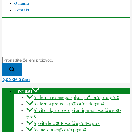
O nama
Kontakt
0,00
KM
0
Cart
Popusti
A-derma exomega spf50 -30% 01/05 do 31/08
A-derma protect -50% 01/04 do 31/08
Alivit cink, aterostop i antiparazit -20% 01/08-
31/08
Apivita bee SUN -20% 03/08-23/08
Avene sun -25% 01/04-31/08