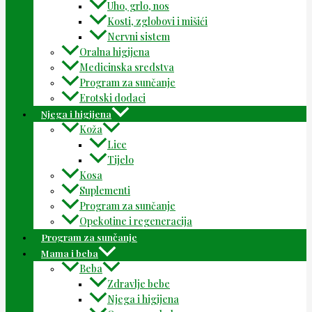
Uho, grlo, nos
Kosti, zglobovi i mišići
Nervni sistem
Oralna higijena
Medicinska sredstva
Program za sunčanje
Erotski dodaci
Njega i higijena
Koža
Lice
Tijelo
Kosa
Suplementi
Program za sunčanje
Opekotine i regeneracija
Program za sunčanje
Mama i beba
Beba
Zdravlje bebe
Njega i higijena