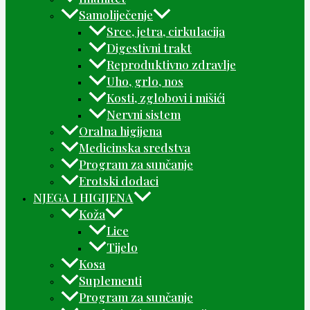
Samoliječenje
Srce, jetra, cirkulacija
Digestivni trakt
Reproduktivno zdravlje
Uho, grlo, nos
Kosti, zglobovi i mišići
Nervni sistem
Oralna higijena
Medicinska sredstva
Program za sunčanje
Erotski dodaci
NJEGA I HIGIJENA
Koža
Lice
Tijelo
Kosa
Suplementi
Program za sunčanje