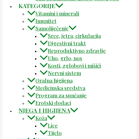
KATEGORIJE
Vitamini i minerali
Imunitet
Samoliječenje
Srce, jetra, cirkulacija
Digestivni trakt
Reproduktivno zdravlje
Uho, grlo, nos
Kosti, zglobovi i mišići
Nervni sistem
Oralna higijena
Medicinska sredstva
Program za sunčanje
Erotski dodaci
NJEGA I HIGIJENA
Koža
Lice
Tijelo