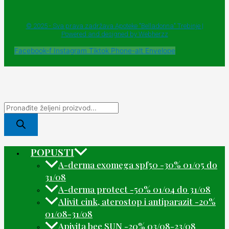
© 2025 - Sva prava zadržava Apoteke "Belladonna" Trebinje |
Powered and designed by Webherzz
Facebook-f
Instagram
Tiktok
Phone-alt
Envelope
POPUSTI
A-derma exomega spf50 -30% 01/05 do
31/08
A-derma protect -50% 01/04 do 31/08
Alivit cink, aterostop i antiparazit -20%
01/08-31/08
Apivita bee SUN -20% 03/08-23/08