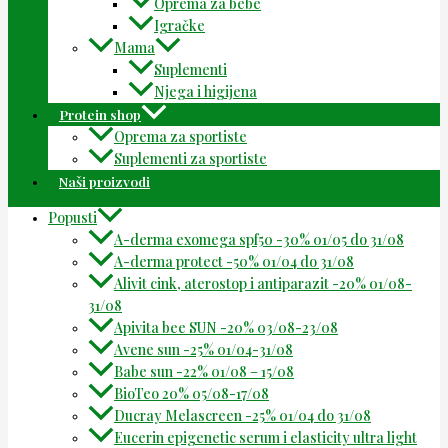
Oprema za bebe
Igračke
Mama
Suplementi
Njega i higijena
Protein shop
Oprema za sportiste
Suplementi za sportiste
Naši proizvodi
Popusti
A-derma exomega spf50 -30% 01/05 do 31/08
A-derma protect -50% 01/04 do 31/08
Alivit cink, aterostop i antiparazit -20% 01/08-
31/08
Apivita bee SUN -20% 03/08-23/08
Avene sun -25% 01/04-31/08
Babe sun -22% 01/08 – 15/08
BioTeo 20% 05/08-17/08
Ducray Melascreen -25% 01/04 do 31/08
Eucerin epigenetic serum i elasticity ultra light