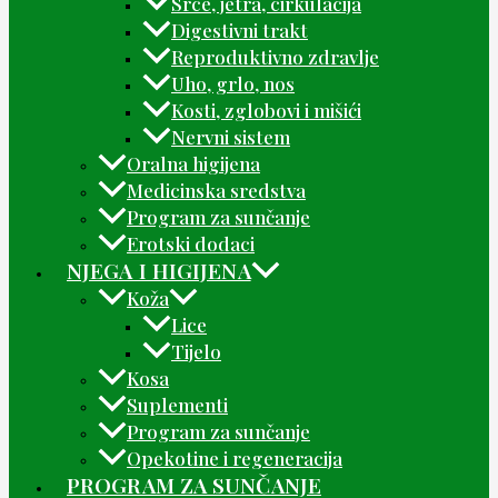
Srce, jetra, cirkulacija
Digestivni trakt
Reproduktivno zdravlje
Uho, grlo, nos
Kosti, zglobovi i mišići
Nervni sistem
Oralna higijena
Medicinska sredstva
Program za sunčanje
Erotski dodaci
NJEGA I HIGIJENA
Koža
Lice
Tijelo
Kosa
Suplementi
Program za sunčanje
Opekotine i regeneracija
PROGRAM ZA SUNČANJE