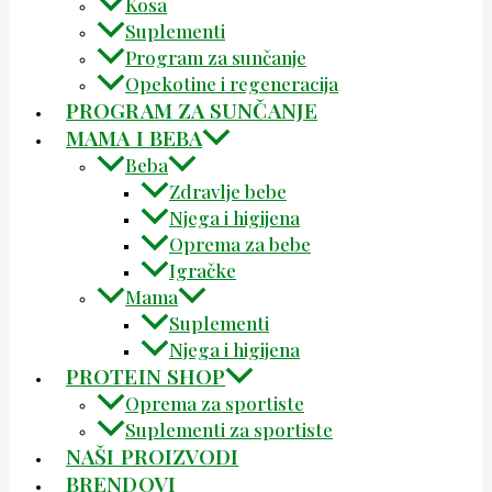
Kosa
Suplementi
Program za sunčanje
Opekotine i regeneracija
PROGRAM ZA SUNČANJE
MAMA I BEBA
Beba
Zdravlje bebe
Njega i higijena
Oprema za bebe
Igračke
Mama
Suplementi
Njega i higijena
PROTEIN SHOP
Oprema za sportiste
Suplementi za sportiste
NAŠI PROIZVODI
BRENDOVI