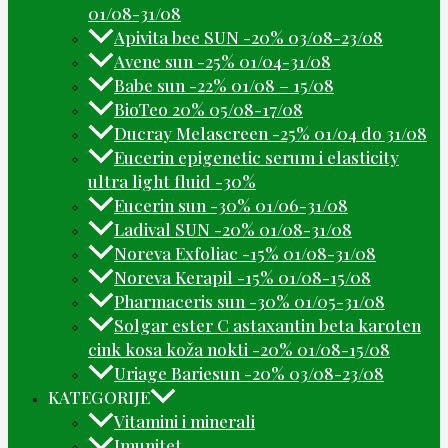
01/08-31/08
Apivita bee SUN -20% 03/08-23/08
Avene sun -25% 01/04-31/08
Babe sun -22% 01/08 – 15/08
BioTeo 20% 05/08-17/08
Ducray Melascreen -25% 01/04 do 31/08
Eucerin epigenetic serum i elasticity
ultra light fluid -30%
Eucerin sun -30% 01/06-31/08
Ladival SUN -20% 01/08-31/08
Noreva Exfoliac -15% 01/08-31/08
Noreva Kerapil -15% 01/08-15/08
Pharmaceris sun -30% 01/05-31/08
Solgar ester C astaxantin beta karoten
cink kosa koža nokti -20% 01/08-15/08
Uriage Bariesun -20% 03/08-23/08
KATEGORIJE
Vitamini i minerali
Imunitet