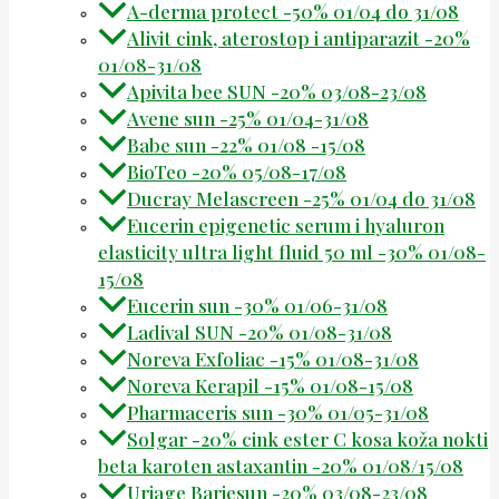
A-derma protect -50% 01/04 do 31/08
Alivit cink, aterostop i antiparazit -20%
01/08-31/08
Apivita bee SUN -20% 03/08-23/08
Avene sun -25% 01/04-31/08
Babe sun -22% 01/08 -15/08
BioTeo -20% 05/08-17/08
Ducray Melascreen -25% 01/04 do 31/08
Eucerin epigenetic serum i hyaluron
elasticity ultra light fluid 50 ml -30% 01/08-
15/08
Eucerin sun -30% 01/06-31/08
Ladival SUN -20% 01/08-31/08
Noreva Exfoliac -15% 01/08-31/08
Noreva Kerapil -15% 01/08-15/08
Pharmaceris sun -30% 01/05-31/08
Solgar -20% cink ester C kosa koža nokti
beta karoten astaxantin -20% 01/08/15/08
Uriage Bariesun -20% 03/08-23/08