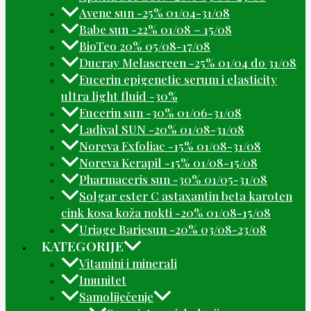
Avene sun -25% 01/04-31/08
Babe sun -22% 01/08 – 15/08
BioTeo 20% 05/08-17/08
Ducray Melascreen -25% 01/04 do 31/08
Eucerin epigenetic serum i elasticity
ultra light fluid -30%
Eucerin sun -30% 01/06-31/08
Ladival SUN -20% 01/08-31/08
Noreva Exfoliac -15% 01/08-31/08
Noreva Kerapil -15% 01/08-15/08
Pharmaceris sun -30% 01/05-31/08
Solgar ester C astaxantin beta karoten
cink kosa koža nokti -20% 01/08-15/08
Uriage Bariesun -20% 03/08-23/08
KATEGORIJE
Vitamini i minerali
Imunitet
Samoliječenje