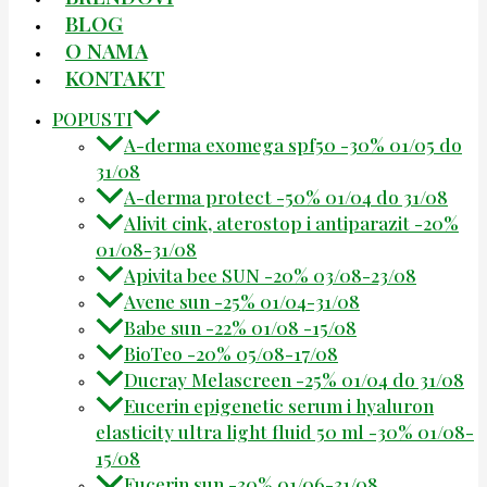
BLOG
O NAMA
KONTAKT
POPUSTI
A-derma exomega spf50 -30% 01/05 do
31/08
A-derma protect -50% 01/04 do 31/08
Alivit cink, aterostop i antiparazit -20%
01/08-31/08
Apivita bee SUN -20% 03/08-23/08
Avene sun -25% 01/04-31/08
Babe sun -22% 01/08 -15/08
BioTeo -20% 05/08-17/08
Ducray Melascreen -25% 01/04 do 31/08
Eucerin epigenetic serum i hyaluron
elasticity ultra light fluid 50 ml -30% 01/08-
15/08
Eucerin sun -30% 01/06-31/08