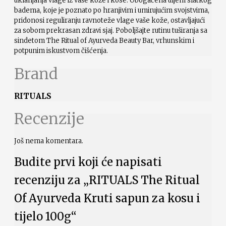
uklanjanja vlage iz vaše kože i kose. Obogaćena uljem slatkog
badema, koje je poznato po hranjivim i umirujućim svojstvima,
pridonosi reguliranju ravnoteže vlage vaše kože, ostavljajući
za sobom prekrasan zdravi sjaj. Poboljšajte rutinu tuširanja sa
sindetom The Ritual of Ayurveda Beauty Bar, vrhunskim i
potpunim iskustvom čišćenja.
Brand
RITUALS
Recenzije
Još nema komentara.
Budite prvi koji će napisati
recenziju za „RITUALS The Ritual
Of Ayurveda Kruti sapun za kosu i
tijelo 100g“