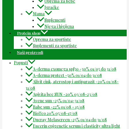
Oprema za bebe
Igračke
Mama
Suplementi
Njega i higijena
Protein shop
Oprema za sportiste
Suplementi za sportiste
Naši proizvodi
Popusti
A-derma exomega spf50 -30% 01/05 do 31/08
A-derma protect -50% 01/04 do 31/08
Alivit cink, aterostop i antiparazit -20% 01/08-
31/08
Apivita bee SUN -20% 03/08-23/08
Avene sun -25% 01/04-31/08
Babe sun -22% 01/08 – 15/08
BioTeo 20% 05/08-17/08
Ducray Melascreen -25% 01/04 do 31/08
Eucerin epigenetic serum i elasticity ultra light