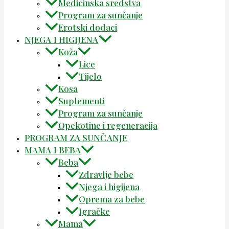
Medicinska sredstva
Program za sunčanje
Erotski dodaci
NJEGA I HIGIJENA
Koža
Lice
Tijelo
Kosa
Suplementi
Program za sunčanje
Opekotine i regeneracija
PROGRAM ZA SUNČANJE
MAMA I BEBA
Beba
Zdravlje bebe
Njega i higijena
Oprema za bebe
Igračke
Mama