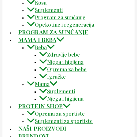
Kosa
Suplementi
Program za sunčanje
Opekotine i regeneracija
PROGRAM ZA SUNČANJE
MAMA I BEBA
Beba
Zdravlje bebe
Njega i higijena
Oprema za bebe
Igračke
Mama
Suplementi
Njega i higijena
PROTEIN SHOP
Oprema za sportiste
Suplementi za sportiste
NAŠI PROIZVODI
BRENDOVI