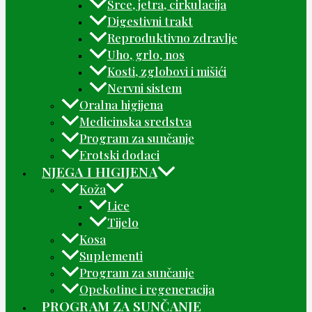
Srce, jetra, cirkulacija
Digestivni trakt
Reproduktivno zdravlje
Uho, grlo, nos
Kosti, zglobovi i mišići
Nervni sistem
Oralna higijena
Medicinska sredstva
Program za sunčanje
Erotski dodaci
NJEGA I HIGIJENA
Koža
Lice
Tijelo
Kosa
Suplementi
Program za sunčanje
Opekotine i regeneracija
PROGRAM ZA SUNČANJE