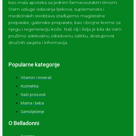
kao mala apoteka sa jednim farmaceutskim timom.
Osim usluge izdavanja lijekova, suplemenata i
medicinskih sredstava izrađujemo magistralne
preparate, galenske preparate, kao i brojne kreme za
njegu i regeneraciju kože. Naš cilj i želja je bila da Vam
pružimo adekvatnu zdrastvenu zaštitu, dostupnost
stručnih savjeta i informacija.
Popularne kategorije
Vitamini i minerali
Kozmetika
Naši proizvodi
Mama i beba
Samoliječenje
O Belladonni