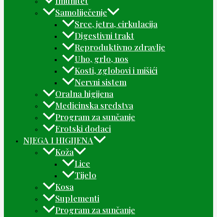
Imunitet
Samoliječenje
Srce, jetra, cirkulacija
Digestivni trakt
Reproduktivno zdravlje
Uho, grlo, nos
Kosti, zglobovi i mišići
Nervni sistem
Oralna higijena
Medicinska sredstva
Program za sunčanje
Erotski dodaci
NJEGA I HIGIJENA
Koža
Lice
Tijelo
Kosa
Suplementi
Program za sunčanje