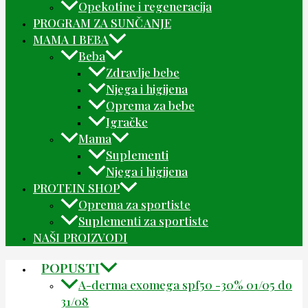
Opekotine i regeneracija
PROGRAM ZA SUNČANJE
MAMA I BEBA
Beba
Zdravlje bebe
Njega i higijena
Oprema za bebe
Igračke
Mama
Suplementi
Njega i higijena
PROTEIN SHOP
Oprema za sportiste
Suplementi za sportiste
NAŠI PROIZVODI
POPUSTI
A-derma exomega spf50 -30% 01/05 do
31/08