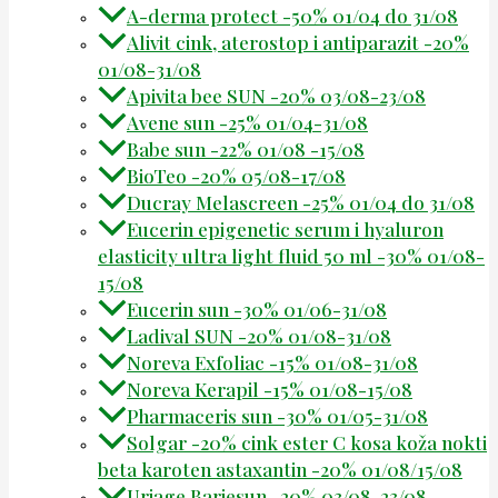
A-derma protect -50% 01/04 do 31/08
Alivit cink, aterostop i antiparazit -20%
01/08-31/08
Apivita bee SUN -20% 03/08-23/08
Avene sun -25% 01/04-31/08
Babe sun -22% 01/08 -15/08
BioTeo -20% 05/08-17/08
Ducray Melascreen -25% 01/04 do 31/08
Eucerin epigenetic serum i hyaluron
elasticity ultra light fluid 50 ml -30% 01/08-
15/08
Eucerin sun -30% 01/06-31/08
Ladival SUN -20% 01/08-31/08
Noreva Exfoliac -15% 01/08-31/08
Noreva Kerapil -15% 01/08-15/08
Pharmaceris sun -30% 01/05-31/08
Solgar -20% cink ester C kosa koža nokti
beta karoten astaxantin -20% 01/08/15/08
Uriage Bariesun -20% 03/08-23/08