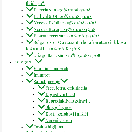
fluid -30%
Eucerin sun -30% 01/06-31/08
Ladival SUN -20% 01/08-31/08
Noreva Exfoliac -15% 01/08-31/08
Noreva Kerapil -15% 01/08-15/08
Pharmaceris sun -30% 01/05-31/08
Solgar ester C astaxantin beta karoten cink kosa
koža nokti -20% 01/08-15/08
Uriage Bariesun -20% 03/08-23/08
Kategorije
Vitamini i minerali
Imunitet
Samoliječenje
Srce, jetra, cirkulacija
Digestivni trakt
Reproduktivno zdravlje
Uho, grlo, nos
Kosti, zglobovi i mišići
Nervni sistem
Oralna higijena