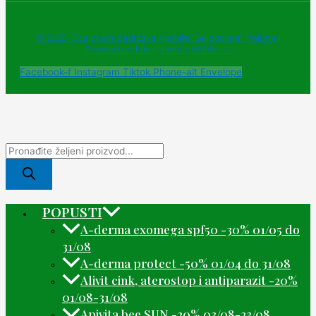
© 2025 - Sva prava zadržava Apoteke "Belladonna" Trebinje |
Powered and designed by Webherzz
Facebook-f
Instagram
Tiktok
Phone-alt
Envelope
POPUSTI
A-derma exomega spf50 -30% 01/05 do
31/08
A-derma protect -50% 01/04 do 31/08
Alivit cink, aterostop i antiparazit -20%
01/08-31/08
Apivita bee SUN -20% 03/08-23/08