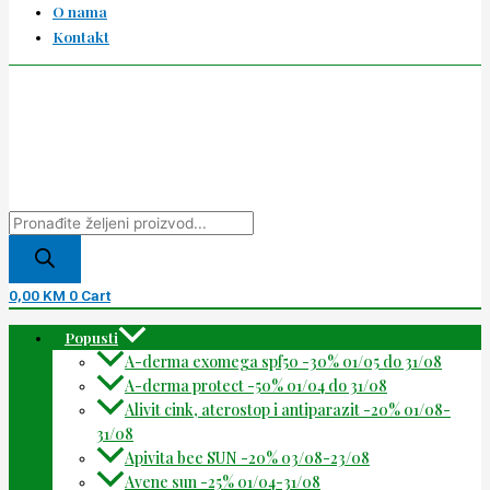
O nama
Kontakt
0,00
KM
0
Cart
Popusti
A-derma exomega spf50 -30% 01/05 do 31/08
A-derma protect -50% 01/04 do 31/08
Alivit cink, aterostop i antiparazit -20% 01/08-
31/08
Apivita bee SUN -20% 03/08-23/08
Avene sun -25% 01/04-31/08