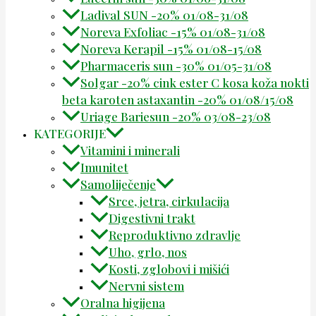
Ladival SUN -20% 01/08-31/08
Noreva Exfoliac -15% 01/08-31/08
Noreva Kerapil -15% 01/08-15/08
Pharmaceris sun -30% 01/05-31/08
Solgar -20% cink ester C kosa koža nokti
beta karoten astaxantin -20% 01/08/15/08
Uriage Bariesun -20% 03/08-23/08
KATEGORIJE
Vitamini i minerali
Imunitet
Samoliječenje
Srce, jetra, cirkulacija
Digestivni trakt
Reproduktivno zdravlje
Uho, grlo, nos
Kosti, zglobovi i mišići
Nervni sistem
Oralna higijena