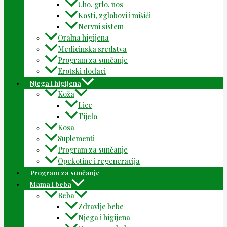
Uho, grlo, nos
Kosti, zglobovi i mišići
Nervni sistem
Oralna higijena
Medicinska sredstva
Program za sunčanje
Erotski dodaci
Njega i higijena
Koža
Lice
Tijelo
Kosa
Suplementi
Program za sunčanje
Opekotine i regeneracija
Program za sunčanje
Mama i beba
Beba
Zdravlje bebe
Njega i higijena