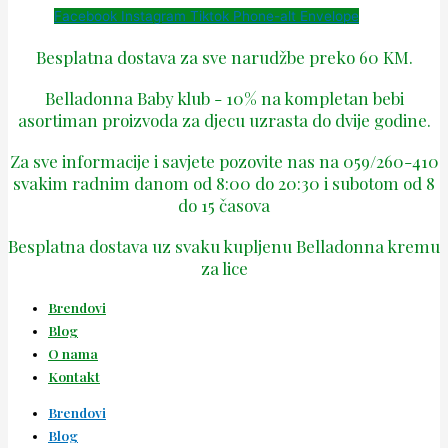
Facebook
Instagram
Tiktok
Phone-alt
Envelope
Besplatna dostava za sve narudžbe preko 60 KM.
Belladonna Baby klub - 10% na kompletan bebi
asortiman proizvoda za djecu uzrasta do dvije godine.
Za sve informacije i savjete pozovite nas na 059/260-410
svakim radnim danom od 8:00 do 20:30 i subotom od 8
do 15 časova
Besplatna dostava uz svaku kupljenu Belladonna kremu
za lice
Brendovi
Blog
O nama
Kontakt
Brendovi
Blog