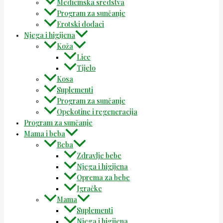
Medicinska sredstva
Program za sunčanje
Erotski dodaci
Njega i higijena
Koža
Lice
Tijelo
Kosa
Suplementi
Program za sunčanje
Opekotine i regeneracija
Program za sunčanje
Mama i beba
Beba
Zdravlje bebe
Njega i higijena
Oprema za bebe
Igračke
Mama
Suplementi
Njega i higijena