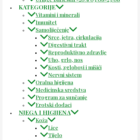
KATEGORIJE
Vitamini i minerali
Imunitet
Samoliječenje
Srce, jetra, cirkulacija
Digestivni trakt
Reproduktivno zdravlje
Uho, grlo, nos
Kosti, zglobovi i mišići
Nervni sistem
Oralna higijena
Medicinska sredstva
Program za sunčanje
Erotski dodaci
NJEGA I HIGIJENA
Koža
Lice
Tijelo