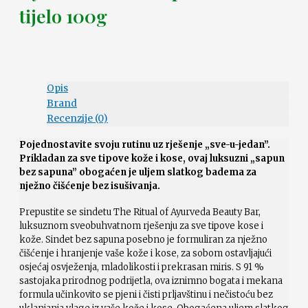
tijelo 100g
Opis
Brand
Recenzije (0)
Pojednostavite svoju rutinu uz rješenje „sve-u-jedan”.
Prikladan za sve tipove kože i kose, ovaj luksuzni „sapun
bez sapuna” obogaćen je uljem slatkog badema za
nježno čišćenje bez isušivanja.
Prepustite se sindetu The Ritual of Ayurveda Beauty Bar,
luksuznom sveobuhvatnom rješenju za sve tipove kose i
kože. Sindet bez sapuna posebno je formuliran za nježno
čišćenje i hranjenje vaše kože i kose, za sobom ostavljajući
osjećaj osvježenja, mladolikosti i prekrasan miris. S 91 %
sastojaka prirodnog podrijetla, ova iznimno bogata i mekana
formula učinkovito se pjeni i čisti prljavštinu i nečistoću bez