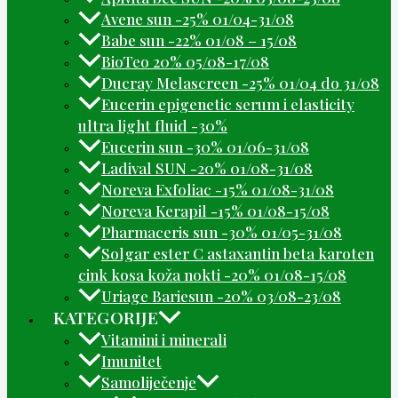
Avene sun -25% 01/04-31/08
Babe sun -22% 01/08 – 15/08
BioTeo 20% 05/08-17/08
Ducray Melascreen -25% 01/04 do 31/08
Eucerin epigenetic serum i elasticity
ultra light fluid -30%
Eucerin sun -30% 01/06-31/08
Ladival SUN -20% 01/08-31/08
Noreva Exfoliac -15% 01/08-31/08
Noreva Kerapil -15% 01/08-15/08
Pharmaceris sun -30% 01/05-31/08
Solgar ester C astaxantin beta karoten
cink kosa koža nokti -20% 01/08-15/08
Uriage Bariesun -20% 03/08-23/08
KATEGORIJE
Vitamini i minerali
Imunitet
Samoliječenje