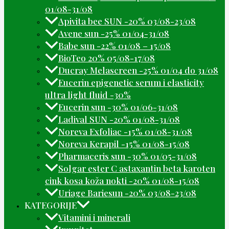
01/08-31/08
Apivita bee SUN -20% 03/08-23/08
Avene sun -25% 01/04-31/08
Babe sun -22% 01/08 – 15/08
BioTeo 20% 05/08-17/08
Ducray Melascreen -25% 01/04 do 31/08
Eucerin epigenetic serum i elasticity
ultra light fluid -30%
Eucerin sun -30% 01/06-31/08
Ladival SUN -20% 01/08-31/08
Noreva Exfoliac -15% 01/08-31/08
Noreva Kerapil -15% 01/08-15/08
Pharmaceris sun -30% 01/05-31/08
Solgar ester C astaxantin beta karoten
cink kosa koža nokti -20% 01/08-15/08
Uriage Bariesun -20% 03/08-23/08
KATEGORIJE
Vitamini i minerali