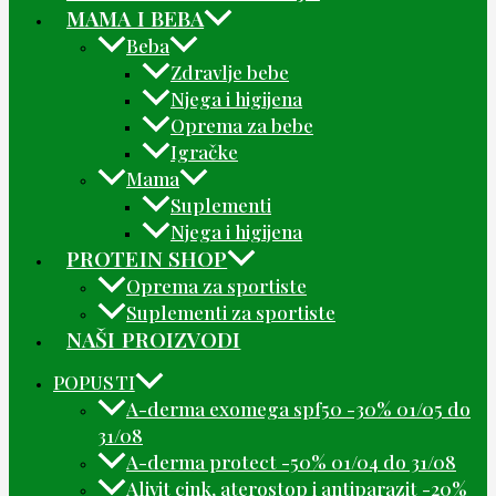
MAMA I BEBA
Beba
Zdravlje bebe
Njega i higijena
Oprema za bebe
Igračke
Mama
Suplementi
Njega i higijena
PROTEIN SHOP
Oprema za sportiste
Suplementi za sportiste
NAŠI PROIZVODI
POPUSTI
A-derma exomega spf50 -30% 01/05 do
31/08
A-derma protect -50% 01/04 do 31/08
Alivit cink, aterostop i antiparazit -20%