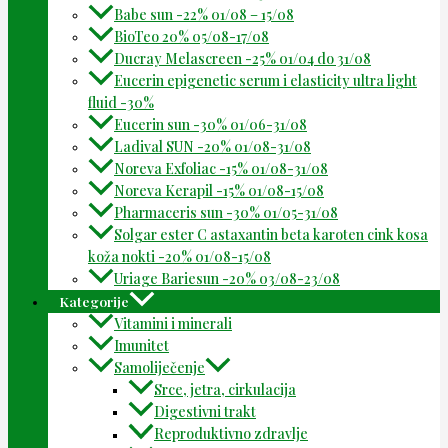
Babe sun -22% 01/08 – 15/08
BioTeo 20% 05/08-17/08
Ducray Melascreen -25% 01/04 do 31/08
Eucerin epigenetic serum i elasticity ultra light
fluid -30%
Eucerin sun -30% 01/06-31/08
Ladival SUN -20% 01/08-31/08
Noreva Exfoliac -15% 01/08-31/08
Noreva Kerapil -15% 01/08-15/08
Pharmaceris sun -30% 01/05-31/08
Solgar ester C astaxantin beta karoten cink kosa
koža nokti -20% 01/08-15/08
Uriage Bariesun -20% 03/08-23/08
Kategorije
Vitamini i minerali
Imunitet
Samoliječenje
Srce, jetra, cirkulacija
Digestivni trakt
Reproduktivno zdravlje