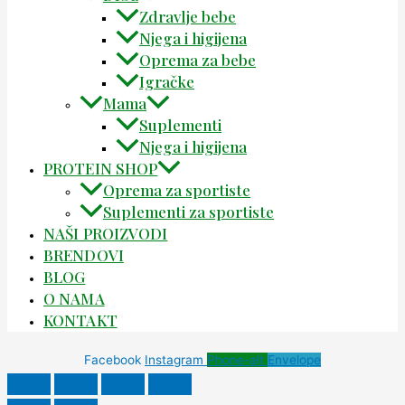
Zdravlje bebe
Njega i higijena
Oprema za bebe
Igračke
Mama
Suplementi
Njega i higijena
PROTEIN SHOP
Oprema za sportiste
Suplementi za sportiste
NAŠI PROIZVODI
BRENDOVI
BLOG
O NAMA
KONTAKT
Facebook
Instagram
Phone-alt
Envelope