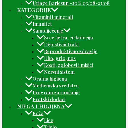
Uriage Bariesun -20% 03/08-23/08
KATEGORIJE
Vitamini i minerali
Imunitet
Samoliječenje
Srce, jetra, cirkulacija
Digestivni trakt
Reproduktivno zdravlje
Uho, grlo, nos
Kosti, zglobovi i mišići
Nervni sistem
Oralna higijena
Medicinska sredstva
Program za sunčanje
Erotski dodaci
NJEGA I HIGIJENA
Koža
Lice
Tijelo