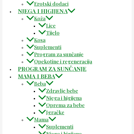
Erotski dodaci
NJEGA I HIGIJENA
Koža
Lice
Tijelo
Kosa
Suplementi
Program za sunčanje
Opekotine i regeneracija
PROGRAM ZA SUNČANJE
MAMA I BEBA
Beba
Zdravlje bebe
Njega i higijena
Oprema za bebe
Igračke
Mama
Suplementi
Njega i higijena