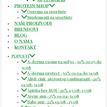
PROTEIN SHOP
Oprema za sportiste
Suplementi za sportiste
NAŠI PROIZVODI
BRENDOVI
BLOG
O NAMA
KONTAKT
POPUSTI
A-derma exomega spf50 -30% 01/05 do
31/08
A-derma protect -50% 01/04 do 31/08
Alivit cink, aterostop i antiparazit -20%
01/08-31/08
Apivita bee SUN -20% 03/08-23/08
Avene sun -25% 01/04-31/08
Babe sun -22% 01/08 -15/08