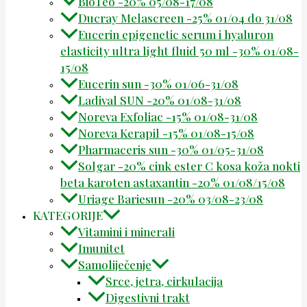
BioTeo -20% 05/08-17/08
Ducray Melascreen -25% 01/04 do 31/08
Eucerin epigenetic serum i hyaluron
elasticity ultra light fluid 50 ml -30% 01/08-
15/08
Eucerin sun -30% 01/06-31/08
Ladival SUN -20% 01/08-31/08
Noreva Exfoliac -15% 01/08-31/08
Noreva Kerapil -15% 01/08-15/08
Pharmaceris sun -30% 01/05-31/08
Solgar -20% cink ester C kosa koža nokti
beta karoten astaxantin -20% 01/08/15/08
Uriage Bariesun -20% 03/08-23/08
KATEGORIJE
Vitamini i minerali
Imunitet
Samoliječenje
Srce, jetra, cirkulacija
Digestivni trakt