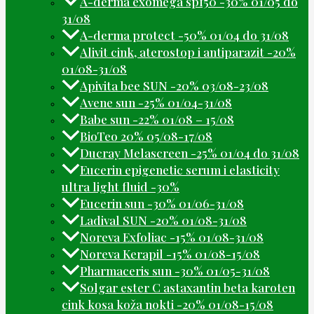
A-derma exomega spf50 -30% 01/05 do
31/08
A-derma protect -50% 01/04 do 31/08
Alivit cink, aterostop i antiparazit -20%
01/08-31/08
Apivita bee SUN -20% 03/08-23/08
Avene sun -25% 01/04-31/08
Babe sun -22% 01/08 – 15/08
BioTeo 20% 05/08-17/08
Ducray Melascreen -25% 01/04 do 31/08
Eucerin epigenetic serum i elasticity
ultra light fluid -30%
Eucerin sun -30% 01/06-31/08
Ladival SUN -20% 01/08-31/08
Noreva Exfoliac -15% 01/08-31/08
Noreva Kerapil -15% 01/08-15/08
Pharmaceris sun -30% 01/05-31/08
Solgar ester C astaxantin beta karoten
cink kosa koža nokti -20% 01/08-15/08