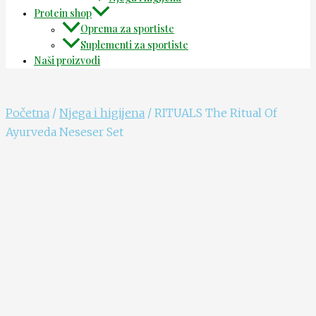
Protein shop
Oprema za sportiste
Suplementi za sportiste
Naši proizvodi
Početna
/
Njega i higijena
/ RITUALS The Ritual Of
Ayurveda Neseser Set