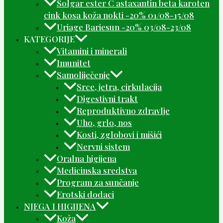
Solgar ester C astaxantin beta karoten
cink kosa koža nokti -20% 01/08-15/08
Uriage Bariesun -20% 03/08-23/08
KATEGORIJE
Vitamini i minerali
Imunitet
Samoliječenje
Srce, jetra, cirkulacija
Digestivni trakt
Reproduktivno zdravlje
Uho, grlo, nos
Kosti, zglobovi i mišići
Nervni sistem
Oralna higijena
Medicinska sredstva
Program za sunčanje
Erotski dodaci
NJEGA I HIGIJENA
Koža