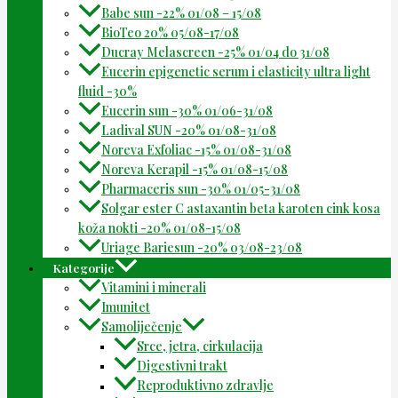
Babe sun -22% 01/08 – 15/08
BioTeo 20% 05/08-17/08
Ducray Melascreen -25% 01/04 do 31/08
Eucerin epigenetic serum i elasticity ultra light
fluid -30%
Eucerin sun -30% 01/06-31/08
Ladival SUN -20% 01/08-31/08
Noreva Exfoliac -15% 01/08-31/08
Noreva Kerapil -15% 01/08-15/08
Pharmaceris sun -30% 01/05-31/08
Solgar ester C astaxantin beta karoten cink kosa
koža nokti -20% 01/08-15/08
Uriage Bariesun -20% 03/08-23/08
Kategorije
Vitamini i minerali
Imunitet
Samoliječenje
Srce, jetra, cirkulacija
Digestivni trakt
Reproduktivno zdravlje