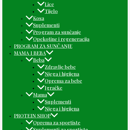
Lice
Tijelo
Kosa
Suplementi
Program za sunčanje
Opekotine i regeneracija
PROGRAM ZA SUNČANJE
MAMA I BEBA
Beba
Zdravlje bebe
Njega i higijena
Oprema za bebe
Igračke
Mama
Suplementi
Njega i higijena
PROTEIN SHOP
Oprema za sportiste
Suplementi za sportiste