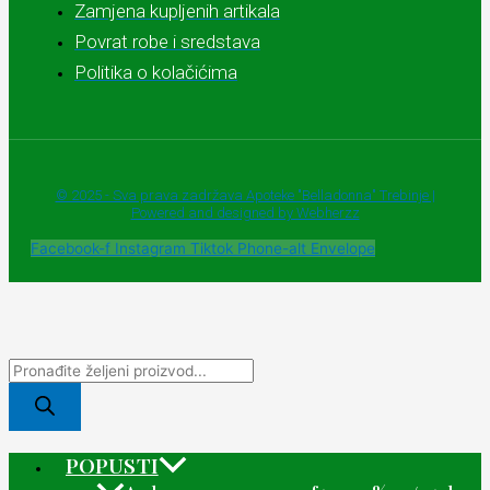
Zamjena kupljenih artikala
Povrat robe i sredstava
Politika o kolačićima
© 2025 - Sva prava zadržava Apoteke "Belladonna" Trebinje |
Powered and designed by Webherzz
Facebook-f
Instagram
Tiktok
Phone-alt
Envelope
POPUSTI