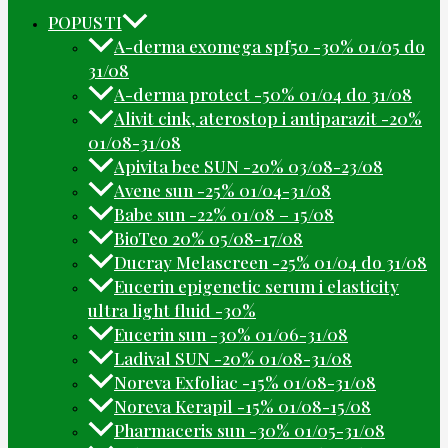
POPUSTI
A-derma exomega spf50 -30% 01/05 do
31/08
A-derma protect -50% 01/04 do 31/08
Alivit cink, aterostop i antiparazit -20%
01/08-31/08
Apivita bee SUN -20% 03/08-23/08
Avene sun -25% 01/04-31/08
Babe sun -22% 01/08 – 15/08
BioTeo 20% 05/08-17/08
Ducray Melascreen -25% 01/04 do 31/08
Eucerin epigenetic serum i elasticity
ultra light fluid -30%
Eucerin sun -30% 01/06-31/08
Ladival SUN -20% 01/08-31/08
Noreva Exfoliac -15% 01/08-31/08
Noreva Kerapil -15% 01/08-15/08
Pharmaceris sun -30% 01/05-31/08