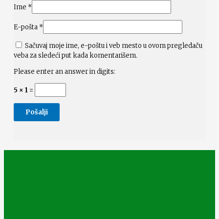
Ime
*
E-pošta
*
Sačuvaj moje ime, e-poštu i veb mesto u ovom pregledaču
veba za sledeći put kada komentarišem.
Please enter an answer in digits:
5 × 1 =