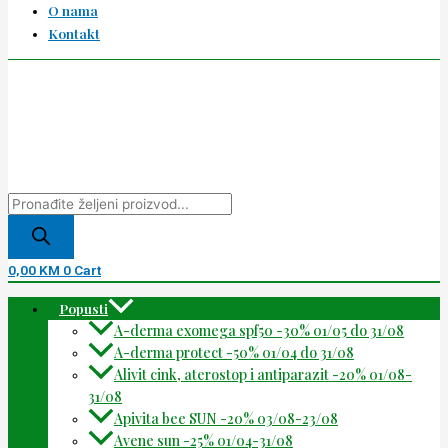
O nama
Kontakt
0,00
KM
0
Cart
Popusti
A-derma exomega spf50 -30% 01/05 do 31/08
A-derma protect -50% 01/04 do 31/08
Alivit cink, aterostop i antiparazit -20% 01/08-
31/08
Apivita bee SUN -20% 03/08-23/08
Avene sun -25% 01/04-31/08