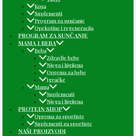
Kosa
Suplementi
Program za sunčanje
Opekotine i regeneracija
PROGRAM ZA SUNČANJE
MAMA I BEBA
Beba
Zdravlje bebe
Njega i higijena
Oprema za bebe
Igračke
Mama
Suplementi
Njega i higijena
PROTEIN SHOP
Oprema za sportiste
Suplementi za sportiste
NAŠI PROIZVODI