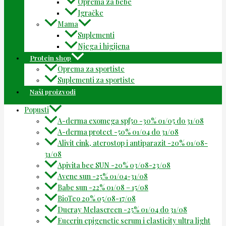
Oprema za bebe
Igračke
Mama
Suplementi
Njega i higijena
Protein shop
Oprema za sportiste
Suplementi za sportiste
Naši proizvodi
Popusti
A-derma exomega spf50 -30% 01/05 do 31/08
A-derma protect -50% 01/04 do 31/08
Alivit cink, aterostop i antiparazit -20% 01/08-
31/08
Apivita bee SUN -20% 03/08-23/08
Avene sun -25% 01/04-31/08
Babe sun -22% 01/08 – 15/08
BioTeo 20% 05/08-17/08
Ducray Melascreen -25% 01/04 do 31/08
Eucerin epigenetic serum i elasticity ultra light