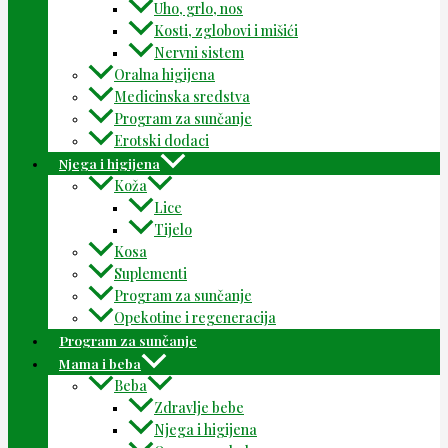
Uho, grlo, nos
Kosti, zglobovi i mišići
Nervni sistem
Oralna higijena
Medicinska sredstva
Program za sunčanje
Erotski dodaci
Njega i higijena
Koža
Lice
Tijelo
Kosa
Suplementi
Program za sunčanje
Opekotine i regeneracija
Program za sunčanje
Mama i beba
Beba
Zdravlje bebe
Njega i higijena