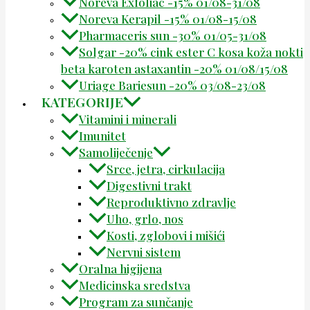
Noreva Exfoliac -15% 01/08-31/08
Noreva Kerapil -15% 01/08-15/08
Pharmaceris sun -30% 01/05-31/08
Solgar -20% cink ester C kosa koža nokti
beta karoten astaxantin -20% 01/08/15/08
Uriage Bariesun -20% 03/08-23/08
KATEGORIJE
Vitamini i minerali
Imunitet
Samoliječenje
Srce, jetra, cirkulacija
Digestivni trakt
Reproduktivno zdravlje
Uho, grlo, nos
Kosti, zglobovi i mišići
Nervni sistem
Oralna higijena
Medicinska sredstva
Program za sunčanje