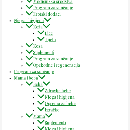
Medicinska sredstva
Program za sunčanje
Erotski dodaci
Njega i higijena
Koža
Lice
Tijelo
Kosa
Suplementi
Program za sunčanje
Opekotine i regeneracija
Program za sunčanje
Mama i beba
Beba
Zdravlje bebe
Njega i higijena
Oprema za bebe
Igračke
Mama
Suplementi
Njega i higijena