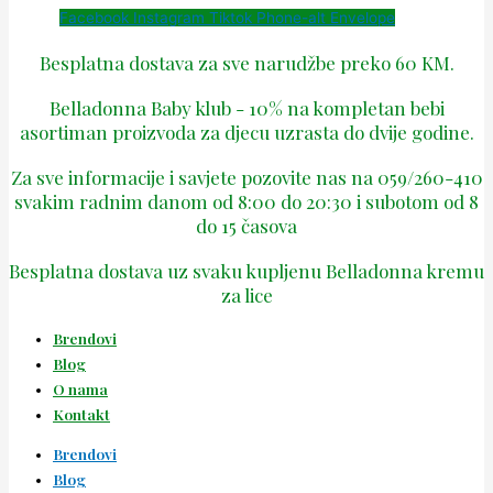
Facebook
Instagram
Tiktok
Phone-alt
Envelope
Besplatna dostava za sve narudžbe preko 60 KM.
Belladonna Baby klub - 10% na kompletan bebi
asortiman proizvoda za djecu uzrasta do dvije godine.
Za sve informacije i savjete pozovite nas na 059/260-410
svakim radnim danom od 8:00 do 20:30 i subotom od 8
do 15 časova
Besplatna dostava uz svaku kupljenu Belladonna kremu
za lice
Brendovi
Blog
O nama
Kontakt
Brendovi
Blog