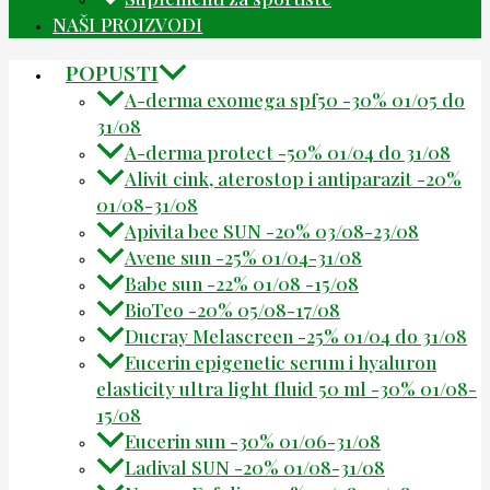
NAŠI PROIZVODI
POPUSTI
A-derma exomega spf50 -30% 01/05 do
31/08
A-derma protect -50% 01/04 do 31/08
Alivit cink, aterostop i antiparazit -20%
01/08-31/08
Apivita bee SUN -20% 03/08-23/08
Avene sun -25% 01/04-31/08
Babe sun -22% 01/08 -15/08
BioTeo -20% 05/08-17/08
Ducray Melascreen -25% 01/04 do 31/08
Eucerin epigenetic serum i hyaluron
elasticity ultra light fluid 50 ml -30% 01/08-
15/08
Eucerin sun -30% 01/06-31/08
Ladival SUN -20% 01/08-31/08