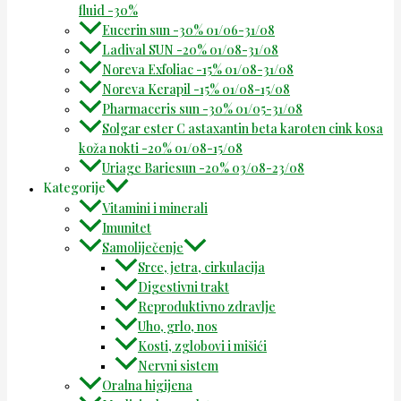
fluid -30%
Eucerin sun -30% 01/06-31/08
Ladival SUN -20% 01/08-31/08
Noreva Exfoliac -15% 01/08-31/08
Noreva Kerapil -15% 01/08-15/08
Pharmaceris sun -30% 01/05-31/08
Solgar ester C astaxantin beta karoten cink kosa
koža nokti -20% 01/08-15/08
Uriage Bariesun -20% 03/08-23/08
Kategorije
Vitamini i minerali
Imunitet
Samoliječenje
Srce, jetra, cirkulacija
Digestivni trakt
Reproduktivno zdravlje
Uho, grlo, nos
Kosti, zglobovi i mišići
Nervni sistem
Oralna higijena