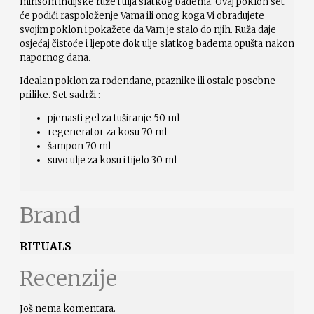
mirisom indijske ruže i ulja slatkog badema. Ovaj poklon set
će podići raspoloženje Vama ili onog koga Vi obradujete
svojim poklon i pokažete da Vam je stalo do njih. Ruža daje
osjećaj čistoće i ljepote dok ulje slatkog badema opušta nakon
napornog dana.
Idealan poklon za rođendane, praznike ili ostale posebne
prilike. Set sadrži :
pjenasti gel za tuširanje 50 ml
regenerator za kosu 70 ml
šampon 70 ml
suvo ulje za kosu i tijelo 30 ml
Brand
RITUALS
Recenzije
Još nema komentara.