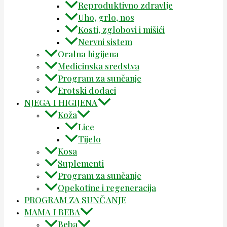
Reproduktivno zdravlje
Uho, grlo, nos
Kosti, zglobovi i mišići
Nervni sistem
Oralna higijena
Medicinska sredstva
Program za sunčanje
Erotski dodaci
NJEGA I HIGIJENA
Koža
Lice
Tijelo
Kosa
Suplementi
Program za sunčanje
Opekotine i regeneracija
PROGRAM ZA SUNČANJE
MAMA I BEBA
Beba