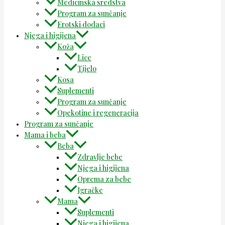
Medicinska sredstva
Program za sunčanje
Erotski dodaci
Njega i higijena
Koža
Lice
Tijelo
Kosa
Suplementi
Program za sunčanje
Opekotine i regeneracija
Program za sunčanje
Mama i beba
Beba
Zdravlje bebe
Njega i higijena
Oprema za bebe
Igračke
Mama
Suplementi
Njega i higijena