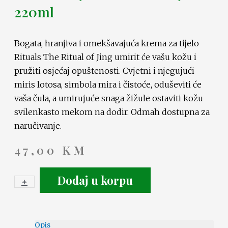
220ml
Bogata, hranjiva i omekšavajuća krema za tijelo
Rituals The Ritual of Jing umirit će vašu kožu i
pružiti osjećaj opuštenosti. Cvjetni i njegujući
miris lotosa, simbola mira i čistoće, oduševiti će
vaša čula, a umirujuće snaga žižule ostaviti kožu
svilenkasto mekom na dodir. Odmah dostupna za
naručivanje.
47,00
KM
Dodaj u korpu
+
-
Opis