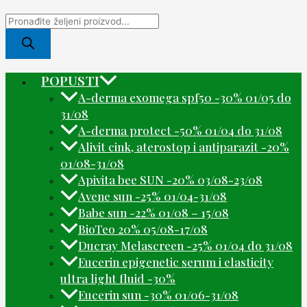
POPUSTI
A-derma exomega spf50 -30% 01/05 do
31/08
A-derma protect -50% 01/04 do 31/08
Alivit cink, aterostop i antiparazit -20%
01/08-31/08
Apivita bee SUN -20% 03/08-23/08
Avene sun -25% 01/04-31/08
Babe sun -22% 01/08 – 15/08
BioTeo 20% 05/08-17/08
Ducray Melascreen -25% 01/04 do 31/08
Eucerin epigenetic serum i elasticity
ultra light fluid -30%
Eucerin sun -30% 01/06-31/08