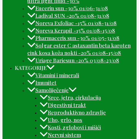
ultra light fluid -30%
Eucerin sun -30% 01/06-31/08
Ladival SUN -20% 01/08-31/08
Noreva Exfoliac -15% 01/08-31/08
Noreva Kerapil -15% 01/08-15/08
Pharmaceris sun -30% 01/05-31/08
Solgar ester C astaxantin beta karoten
cink kosa koža nokti -20% 01/08-15/08
Uriage Bariesun -20% 03/08-23/08
KATEGORIJE
Vitamini i minerali
Imunitet
Samoliječenje
Srce, jetra, cirkulacija
Digestivni trakt
Reproduktivno zdravlje
Uho, grlo, nos
Kosti, zglobovi i mišići
Nervni sistem