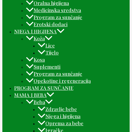
Oralna higijena
Medicinska sredstva
Program za sunčanje
Erotski dodaci
NJEGA I HIGIJENA
Koža
Lice
Tijelo
Kosa
Suplementi
Program za sunčanje
Opekotine i regeneracija
PROGRAM ZA SUNČANJE
MAMA I BEBA
Beba
Zdravlje bebe
Njega i higijena
Oprema za bebe
Igračke