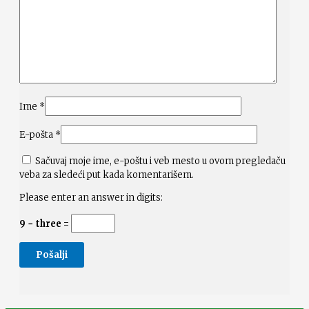
Ime
*
E-pošta
*
Sačuvaj moje ime, e-poštu i veb mesto u ovom pregledaču
veba za sledeći put kada komentarišem.
Please enter an answer in digits:
9 − three =