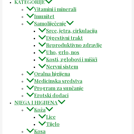
KATEGORIJE
Vitamini i minerali
Imunitet
Samoliječenje
Srce, jetra, cirkulacija
Digestivni trakt
Reproduktivno zdravlje
Uho, grlo, nos
Kosti, zglobovi i mišići
Nervni sistem
Oralna higijena
Medicinska sredstva
Program za sunčanje
Erotski dodaci
NJEGA I HIGIJENA
Koža
Lice
Tijelo
Kosa