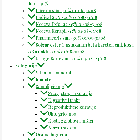
fluid -30%
Eucerin sun -30% 01/06-31/08
Ladival SUN -20% 01/08-31/08
Noreva Exfoliac -15% 01/08-31/08
Noreva Kerapil -15% 01/08-15/08
Pharmaceris sun -30% 01/05-31/08
Solgar ester C astaxantin beta karoten cink kosa
koža nokti -20% 01/08-15/08
Uriage Bariesun -20% 03/08-23/08
Kategorije
Vitamini i minerali
Imunitet
Samoliječenje
Srce, jetra, cirkulacija
Digestivni trakt
Reproduktivno zdravlje
Uho, grlo, nos
Kosti, zglobovi i mišići
Nervni sistem
Oralna higijena