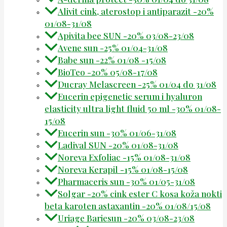
Alivit cink, aterostop i antiparazit -20%
01/08-31/08
Apivita bee SUN -20% 03/08-23/08
Avene sun -25% 01/04-31/08
Babe sun -22% 01/08 -15/08
BioTeo -20% 05/08-17/08
Ducray Melascreen -25% 01/04 do 31/08
Eucerin epigenetic serum i hyaluron
elasticity ultra light fluid 50 ml -30% 01/08-
15/08
Eucerin sun -30% 01/06-31/08
Ladival SUN -20% 01/08-31/08
Noreva Exfoliac -15% 01/08-31/08
Noreva Kerapil -15% 01/08-15/08
Pharmaceris sun -30% 01/05-31/08
Solgar -20% cink ester C kosa koža nokti
beta karoten astaxantin -20% 01/08/15/08
Uriage Bariesun -20% 03/08-23/08