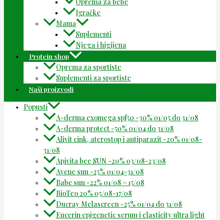
Oprema za bebe
Igračke
Mama
Suplementi
Njega i higijena
Protein shop
Oprema za sportiste
Suplementi za sportiste
Naši proizvodi
Popusti
A-derma exomega spf50 -30% 01/05 do 31/08
A-derma protect -50% 01/04 do 31/08
Alivit cink, aterostop i antiparazit -20% 01/08-
31/08
Apivita bee SUN -20% 03/08-23/08
Avene sun -25% 01/04-31/08
Babe sun -22% 01/08 – 15/08
BioTeo 20% 05/08-17/08
Ducray Melascreen -25% 01/04 do 31/08
Eucerin epigenetic serum i elasticity ultra light