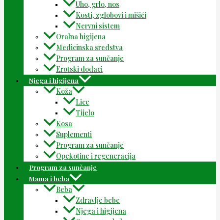
Uho, grlo, nos
Kosti, zglobovi i mišići
Nervni sistem
Oralna higijena
Medicinska sredstva
Program za sunčanje
Erotski dodaci
Njega i higijena
Koža
Lice
Tijelo
Kosa
Suplementi
Program za sunčanje
Opekotine i regeneracija
Program za sunčanje
Mama i beba
Beba
Zdravlje bebe
Njega i higijena