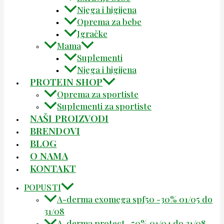
Njega i higijena
Oprema za bebe
Igračke
Mama
Suplementi
Njega i higijena
PROTEIN SHOP
Oprema za sportiste
Suplementi za sportiste
NAŠI PROIZVODI
BRENDOVI
BLOG
O NAMA
KONTAKT
POPUSTI
A-derma exomega spf50 -30% 01/05 do
31/08
A-derma protect -50% 01/04 do 31/08