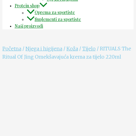
Protein shop
Oprema za sportiste
Suplementi za sportiste
Naši proizvodi
Početna
/
Njega i higijena
/
Koža
/
Tijelo
/ RITUALS The
Ritual Of Jing Omekšavajuća krema za tijelo 220ml