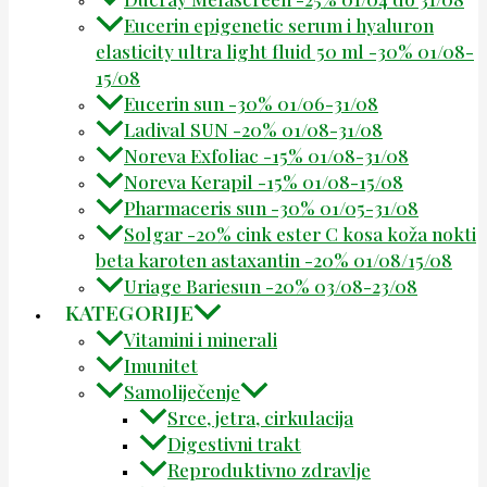
Eucerin epigenetic serum i hyaluron
elasticity ultra light fluid 50 ml -30% 01/08-
15/08
Eucerin sun -30% 01/06-31/08
Ladival SUN -20% 01/08-31/08
Noreva Exfoliac -15% 01/08-31/08
Noreva Kerapil -15% 01/08-15/08
Pharmaceris sun -30% 01/05-31/08
Solgar -20% cink ester C kosa koža nokti
beta karoten astaxantin -20% 01/08/15/08
Uriage Bariesun -20% 03/08-23/08
KATEGORIJE
Vitamini i minerali
Imunitet
Samoliječenje
Srce, jetra, cirkulacija
Digestivni trakt
Reproduktivno zdravlje