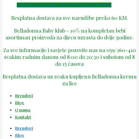
Facebook
Instagram
Tiktok
Phone-alt
Envelope
Besplatna dostava za sve narudžbe preko 60 KM.
Belladonna Baby klub - 10% na kompletan bebi
asortiman proizvoda za djecu uzrasta do dvije godine.
Za sve informacije i savjete pozovite nas na 059/260-410
svakim radnim danom od 8:00 do 20:30 i subotom od 8
do 15 časova
Besplatna dostava uz svaku kupljenu Belladonna kremu
za lice
Brendovi
Blog
O nama
Kontakt
Brendovi
Blog