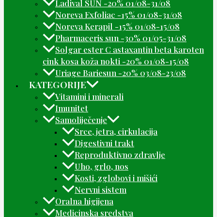
Ladival SUN -20% 01/08-31/08
Noreva Exfoliac -15% 01/08-31/08
Noreva Kerapil -15% 01/08-15/08
Pharmaceris sun -30% 01/05-31/08
Solgar ester C astaxantin beta karoten
cink kosa koža nokti -20% 01/08-15/08
Uriage Bariesun -20% 03/08-23/08
KATEGORIJE
Vitamini i minerali
Imunitet
Samoliječenje
Srce, jetra, cirkulacija
Digestivni trakt
Reproduktivno zdravlje
Uho, grlo, nos
Kosti, zglobovi i mišići
Nervni sistem
Oralna higijena
Medicinska sredstva