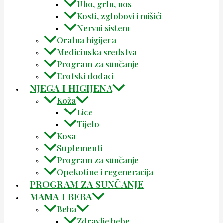
Uho, grlo, nos
Kosti, zglobovi i mišići
Nervni sistem
Oralna higijena
Medicinska sredstva
Program za sunčanje
Erotski dodaci
NJEGA I HIGIJENA
Koža
Lice
Tijelo
Kosa
Suplementi
Program za sunčanje
Opekotine i regeneracija
PROGRAM ZA SUNČANJE
MAMA I BEBA
Beba
Zdravlje bebe