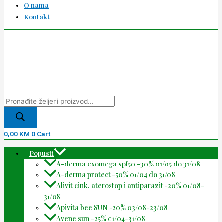
O nama
Kontakt
0,00
KM
0
Cart
Popusti
A-derma exomega spf50 -30% 01/05 do 31/08
A-derma protect -50% 01/04 do 31/08
Alivit cink, aterostop i antiparazit -20% 01/08-
31/08
Apivita bee SUN -20% 03/08-23/08
Avene sun -25% 01/04-31/08