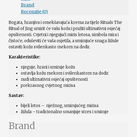
Brand
Recenzije (0)
Bogata, hranjiva i omekšavajuća krema za tijelo Rituals The
Ritual of Jing umirit će vašu kožu i pružiti ultimativni osjećaj
opuštenosti. Cvjetni i njegujući miris lotosa, simbola mira i
čistoće, oduševiti će vaša osjetila, a umirujuće snaga žižule
ostaviti kožu svilenkasto mekom na dodir.
Karakteristike:
njeguje, hrani i umiruje kožu
ostavlja kožu mekom i svilenkastom na dodir
nudi ultimativni osjećaj opuštenosti
prekrasnog cvjetnog mirisa
Sastav:
bijeli lotos – nježnog, umirujućeg mirisa
žižula – tradicionalno smanjuje stres i smiruje
Brand