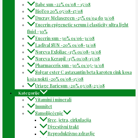
Babe sun -22% 01/08 – 15/08
BioTeo 20% 05/08-17/08
Ducray Melascreen -25% 01/04 do 31/08
Eucerin epigenetic serum i elasticity ultra light
fluid -30%
Eucerin sun -30% 01/06-31/08
Ladival SUN -20% 01/08-31/08
Noreva Exfoliac -15% 01/08-31/08
Noreva Kerapil -15% 01/08-15/08
Pharmaceris sun -30% 01/05-31/08
Solgar ester C astaxantin beta karoten cink kosa
koža nokti -20% 01/08-15/08
Uriage Bariesun -20% 03/08-23/08
Kategorije
Vitamini i minerali
Imunitet
Samoliječenje
Srce, jetra, cirkulacija
Digestivni trakt
Reproduktivno zdravlje