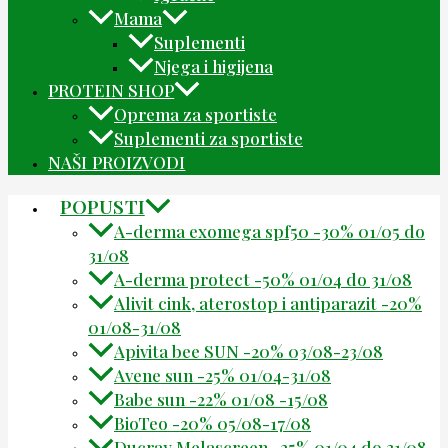
Mama
Suplementi
Njega i higijena
PROTEIN SHOP
Oprema za sportiste
Suplementi za sportiste
NAŠI PROIZVODI
POPUSTI
A-derma exomega spf50 -30% 01/05 do
31/08
A-derma protect -50% 01/04 do 31/08
Alivit cink, aterostop i antiparazit -20%
01/08-31/08
Apivita bee SUN -20% 03/08-23/08
Avene sun -25% 01/04-31/08
Babe sun -22% 01/08 -15/08
BioTeo -20% 05/08-17/08
Ducray Melascreen -25% 01/04 do 31/08