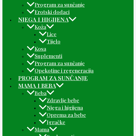
Program za sunčanje
Erotski dodaci
NJEGA I HIGIJENA
Koža
Lice
Tijelo
Kosa
Suplementi
Program za sunčanje
Opekotine i regeneracija
PROGRAM ZA SUNČANJE
MAMA I BEBA
Beba
Zdravlje bebe
Njega i higijena
Oprema za bebe
Igračke
Mama