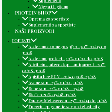
Suplementi
Njega i higijena
PROTEIN SHOP
Oprema za sportiste
Suplementi za sportiste
NAŠI PROIZVODI
POPUSTI
A-derma exomega spf50 -30% 01/05 do
31/08
A-derma protect -50% 01/04 do 31/08
Alivit cink, aterostop i antiparazit -20%
01/08-31/08
Apivita bee SUN -20% 03/08-23/08
Avene sun -25% 01/04-31/08
Babe sun -22% 01/08 – 15/08
BioTeo 20% 05/08-17/08
Ducray Melascreen -25% 01/04 do 31/08
Eucerin epigenetic serum i elasticity