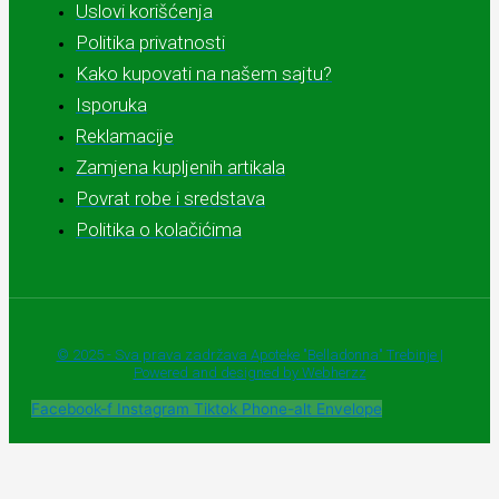
Uslovi korišćenja
Politika privatnosti
Kako kupovati na našem sajtu?
Isporuka
Reklamacije
Zamjena kupljenih artikala
Povrat robe i sredstava
Politika o kolačićima
© 2025 - Sva prava zadržava Apoteke "Belladonna" Trebinje |
Powered and designed by Webherzz
Facebook-f
Instagram
Tiktok
Phone-alt
Envelope