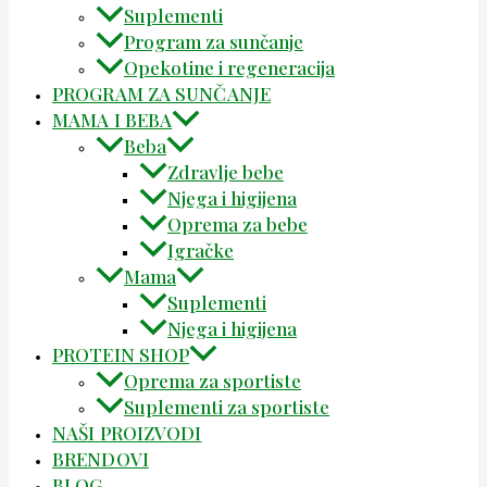
Suplementi
Program za sunčanje
Opekotine i regeneracija
PROGRAM ZA SUNČANJE
MAMA I BEBA
Beba
Zdravlje bebe
Njega i higijena
Oprema za bebe
Igračke
Mama
Suplementi
Njega i higijena
PROTEIN SHOP
Oprema za sportiste
Suplementi za sportiste
NAŠI PROIZVODI
BRENDOVI
BLOG