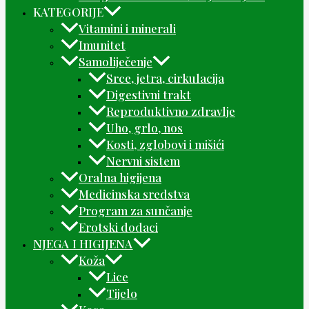
KATEGORIJE
Vitamini i minerali
Imunitet
Samoliječenje
Srce, jetra, cirkulacija
Digestivni trakt
Reproduktivno zdravlje
Uho, grlo, nos
Kosti, zglobovi i mišići
Nervni sistem
Oralna higijena
Medicinska sredstva
Program za sunčanje
Erotski dodaci
NJEGA I HIGIJENA
Koža
Lice
Tijelo