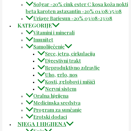
Solgar -20% cink ester C kosa koža nokti
beta karoten astaxantin -20% 01/08/15/08
Uriage Bariesun -20% 03/08-23/08
KATEGORIJE
Vitamini i minerali
Imunitet
Samoliječenje
Srce, jetra, cirkulacija
Digestivni trakt
Reproduktivno zdravlje
Uho, grlo, nos
Kosti, zglobovi i mišići
Nervni sistem
Oralna higijena
Medicinska sredstva
Program za sunčanje
Erotski dodaci
NJEGA I HIGIJENA
Koža