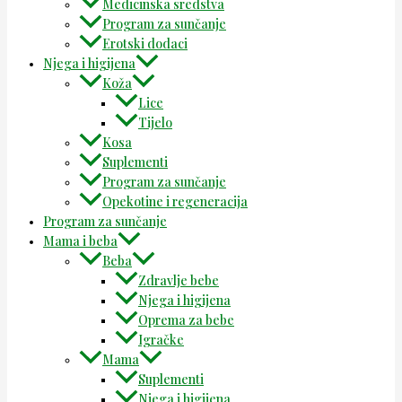
Medicinska sredstva
Program za sunčanje
Erotski dodaci
Njega i higijena
Koža
Lice
Tijelo
Kosa
Suplementi
Program za sunčanje
Opekotine i regeneracija
Program za sunčanje
Mama i beba
Beba
Zdravlje bebe
Njega i higijena
Oprema za bebe
Igračke
Mama
Suplementi
Njega i higijena