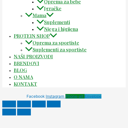
Oprema za bebe
Igračke
Mama
Suplementi
Njega i higijena
PROTEIN SHOP
Oprema za sportiste
Suplementi za sportiste
NAŠI PROIZVODI
BRENDOVI
BLOG
O NAMA
KONTAKT
Facebook
Instagram
Phone-alt
Envelope