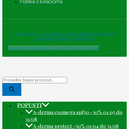
Politika o kolačićima
© 2025 - Sva prava zadržava Apoteke "Belladonna" Trebinje |
Powered and designed by Webherzz
Facebook-f
Instagram
Tiktok
Phone-alt
Envelope
POPUSTI
A-derma exomega spf50 -30% 01/05 do
31/08
A-derma protect -50% 01/04 do 31/08