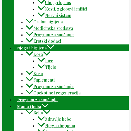
Uho, grlo, nos
Kosti, zglobovi i mišići
Nervni sistem
Oralna higijena
Medicinska sredstva
Program za sunčanje
Erotski dodaci
Njega i higijena
Koža
Lice
Tijelo
Kosa
Suplementi
Program za sunčanje
Opekotine i regeneracija
Program za sunčanje
Mama i beba
Beba
Zdravlje bebe
Njega i higijena