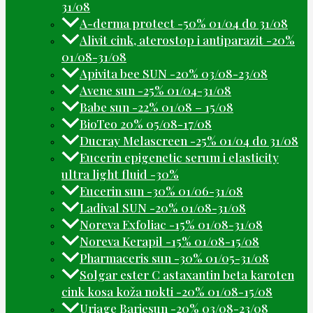
31/08
A-derma protect -50% 01/04 do 31/08
Alivit cink, aterostop i antiparazit -20%
01/08-31/08
Apivita bee SUN -20% 03/08-23/08
Avene sun -25% 01/04-31/08
Babe sun -22% 01/08 – 15/08
BioTeo 20% 05/08-17/08
Ducray Melascreen -25% 01/04 do 31/08
Eucerin epigenetic serum i elasticity
ultra light fluid -30%
Eucerin sun -30% 01/06-31/08
Ladival SUN -20% 01/08-31/08
Noreva Exfoliac -15% 01/08-31/08
Noreva Kerapil -15% 01/08-15/08
Pharmaceris sun -30% 01/05-31/08
Solgar ester C astaxantin beta karoten
cink kosa koža nokti -20% 01/08-15/08
Uriage Bariesun -20% 03/08-23/08