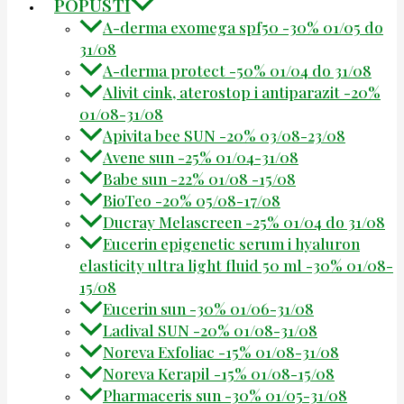
POPUSTI
A-derma exomega spf50 -30% 01/05 do
31/08
A-derma protect -50% 01/04 do 31/08
Alivit cink, aterostop i antiparazit -20%
01/08-31/08
Apivita bee SUN -20% 03/08-23/08
Avene sun -25% 01/04-31/08
Babe sun -22% 01/08 -15/08
BioTeo -20% 05/08-17/08
Ducray Melascreen -25% 01/04 do 31/08
Eucerin epigenetic serum i hyaluron
elasticity ultra light fluid 50 ml -30% 01/08-
15/08
Eucerin sun -30% 01/06-31/08
Ladival SUN -20% 01/08-31/08
Noreva Exfoliac -15% 01/08-31/08
Noreva Kerapil -15% 01/08-15/08
Pharmaceris sun -30% 01/05-31/08