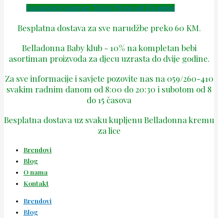
Facebook
Instagram
Tiktok
Phone-alt
Envelope
Besplatna dostava za sve narudžbe preko 60 KM.
Belladonna Baby klub - 10% na kompletan bebi
asortiman proizvoda za djecu uzrasta do dvije godine.
Za sve informacije i savjete pozovite nas na 059/260-410
svakim radnim danom od 8:00 do 20:30 i subotom od 8
do 15 časova
Besplatna dostava uz svaku kupljenu Belladonna kremu
za lice
Brendovi
Blog
O nama
Kontakt
Brendovi
Blog