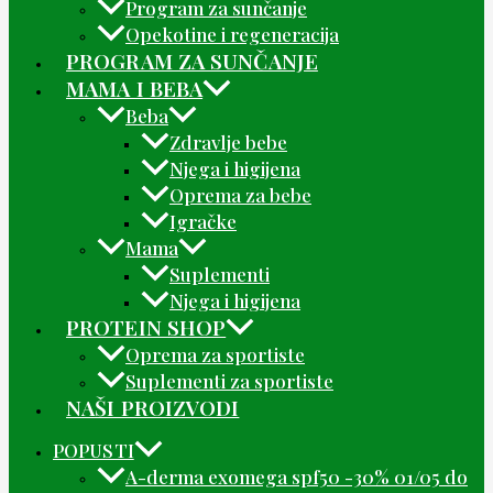
Program za sunčanje
Opekotine i regeneracija
PROGRAM ZA SUNČANJE
MAMA I BEBA
Beba
Zdravlje bebe
Njega i higijena
Oprema za bebe
Igračke
Mama
Suplementi
Njega i higijena
PROTEIN SHOP
Oprema za sportiste
Suplementi za sportiste
NAŠI PROIZVODI
POPUSTI
A-derma exomega spf50 -30% 01/05 do