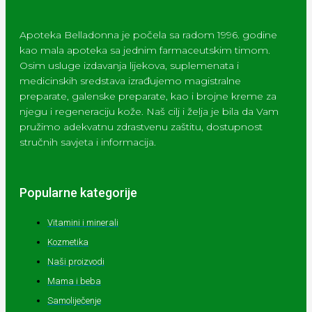
Apoteka Belladonna je počela sa radom 1996. godine
kao mala apoteka sa jednim farmaceutskim timom.
Osim usluge izdavanja lijekova, suplemenata i
medicinskih sredstava izrađujemo magistralne
preparate, galenske preparate, kao i brojne kreme za
njegu i regeneraciju kože. Naš cilj i želja je bila da Vam
pružimo adekvatnu zdrastvenu zaštitu, dostupnost
stručnih savjeta i informacija.
Popularne kategorije
Vitamini i minerali
Kozmetika
Naši proizvodi
Mama i beba
Samoliječenje