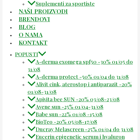
Suplementi za sportiste
NAŠI PROIZVODI
BRENDOVI
BLOG
O NAMA
KONTAKT
POPUSTI
A-derma exomega spf50 -30% 01/05 do
31/08
A-derma protect -50% 01/04 do 31/08
Alivit cink, aterostop i antiparazit -20%
01/08-31/08
Apivita bee SUN -20% 03/08-23/08
Avene sun -25% 01/04-31/08
Babe sun -22% 01/08 -15/08
BioTeo -20% 05/08-17/08
Ducray Melascreen -25% 01/04 do 31/08
Eucerin epigenetic serum i hyaluron