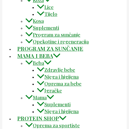
Lice
Tijelo
Kosa
Suplementi
Program za sunčanje
Opekotine i regeneracija
PROGRAM ZA SUNČANJE
MAMA I BEBA
Beba
Zdravlje bebe
Njega i higijena
Oprema za bebe
Igračke
Mama
Suplementi
Njega i higijena
PROTEIN SHOP
Oprema za sportiste