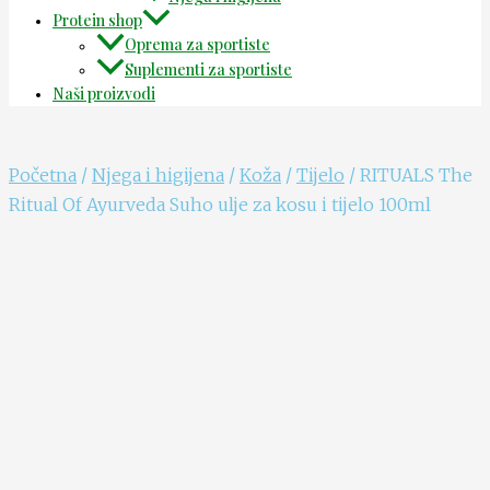
Protein shop
Oprema za sportiste
Suplementi za sportiste
Naši proizvodi
Početna
/
Njega i higijena
/
Koža
/
Tijelo
/ RITUALS The
Ritual Of Ayurveda Suho ulje za kosu i tijelo 100ml