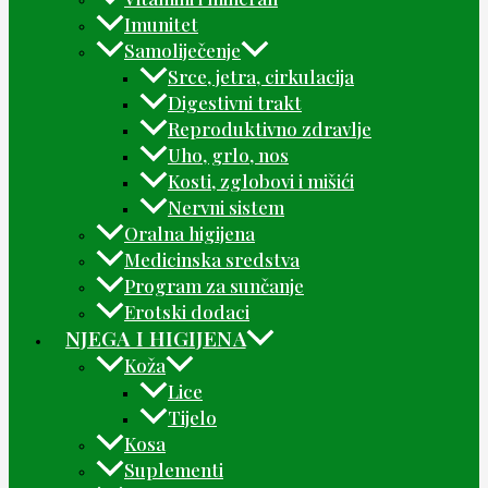
Imunitet
Samoliječenje
Srce, jetra, cirkulacija
Digestivni trakt
Reproduktivno zdravlje
Uho, grlo, nos
Kosti, zglobovi i mišići
Nervni sistem
Oralna higijena
Medicinska sredstva
Program za sunčanje
Erotski dodaci
NJEGA I HIGIJENA
Koža
Lice
Tijelo
Kosa
Suplementi