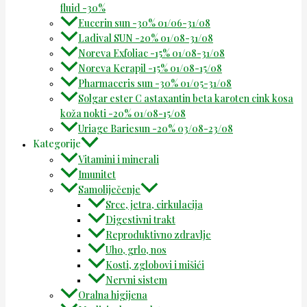
fluid -30%
Eucerin sun -30% 01/06-31/08
Ladival SUN -20% 01/08-31/08
Noreva Exfoliac -15% 01/08-31/08
Noreva Kerapil -15% 01/08-15/08
Pharmaceris sun -30% 01/05-31/08
Solgar ester C astaxantin beta karoten cink kosa
koža nokti -20% 01/08-15/08
Uriage Bariesun -20% 03/08-23/08
Kategorije
Vitamini i minerali
Imunitet
Samoliječenje
Srce, jetra, cirkulacija
Digestivni trakt
Reproduktivno zdravlje
Uho, grlo, nos
Kosti, zglobovi i mišići
Nervni sistem
Oralna higijena