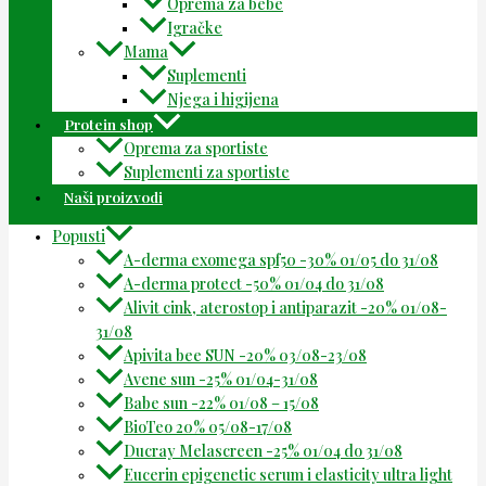
Oprema za bebe
Igračke
Mama
Suplementi
Njega i higijena
Protein shop
Oprema za sportiste
Suplementi za sportiste
Naši proizvodi
Popusti
A-derma exomega spf50 -30% 01/05 do 31/08
A-derma protect -50% 01/04 do 31/08
Alivit cink, aterostop i antiparazit -20% 01/08-
31/08
Apivita bee SUN -20% 03/08-23/08
Avene sun -25% 01/04-31/08
Babe sun -22% 01/08 – 15/08
BioTeo 20% 05/08-17/08
Ducray Melascreen -25% 01/04 do 31/08
Eucerin epigenetic serum i elasticity ultra light