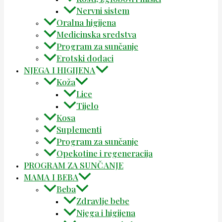
Nervni sistem
Oralna higijena
Medicinska sredstva
Program za sunčanje
Erotski dodaci
NJEGA I HIGIJENA
Koža
Lice
Tijelo
Kosa
Suplementi
Program za sunčanje
Opekotine i regeneracija
PROGRAM ZA SUNČANJE
MAMA I BEBA
Beba
Zdravlje bebe
Njega i higijena