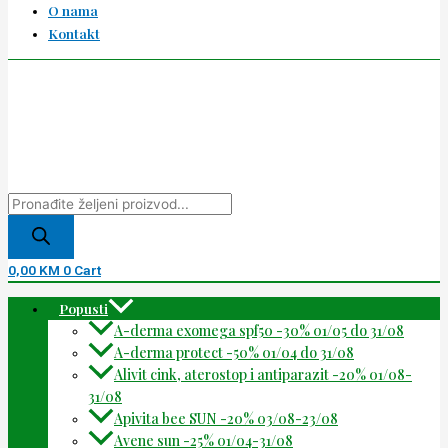
O nama
Kontakt
0,00
KM
0
Cart
Popusti
A-derma exomega spf50 -30% 01/05 do 31/08
A-derma protect -50% 01/04 do 31/08
Alivit cink, aterostop i antiparazit -20% 01/08-
31/08
Apivita bee SUN -20% 03/08-23/08
Avene sun -25% 01/04-31/08