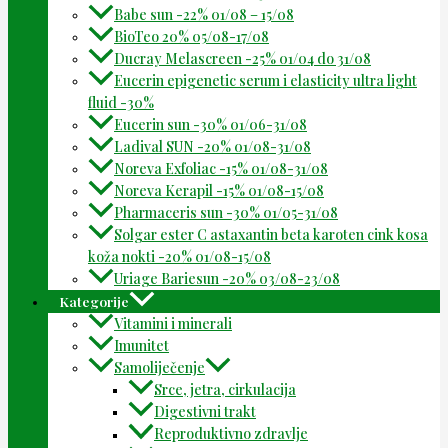
Babe sun -22% 01/08 – 15/08
BioTeo 20% 05/08-17/08
Ducray Melascreen -25% 01/04 do 31/08
Eucerin epigenetic serum i elasticity ultra light
fluid -30%
Eucerin sun -30% 01/06-31/08
Ladival SUN -20% 01/08-31/08
Noreva Exfoliac -15% 01/08-31/08
Noreva Kerapil -15% 01/08-15/08
Pharmaceris sun -30% 01/05-31/08
Solgar ester C astaxantin beta karoten cink kosa
koža nokti -20% 01/08-15/08
Uriage Bariesun -20% 03/08-23/08
Kategorije
Vitamini i minerali
Imunitet
Samoliječenje
Srce, jetra, cirkulacija
Digestivni trakt
Reproduktivno zdravlje