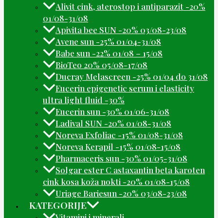
Alivit cink, aterostop i antiparazit -20%
01/08-31/08
Apivita bee SUN -20% 03/08-23/08
Avene sun -25% 01/04-31/08
Babe sun -22% 01/08 – 15/08
BioTeo 20% 05/08-17/08
Ducray Melascreen -25% 01/04 do 31/08
Eucerin epigenetic serum i elasticity
ultra light fluid -30%
Eucerin sun -30% 01/06-31/08
Ladival SUN -20% 01/08-31/08
Noreva Exfoliac -15% 01/08-31/08
Noreva Kerapil -15% 01/08-15/08
Pharmaceris sun -30% 01/05-31/08
Solgar ester C astaxantin beta karoten
cink kosa koža nokti -20% 01/08-15/08
Uriage Bariesun -20% 03/08-23/08
KATEGORIJE
Vitamini i minerali