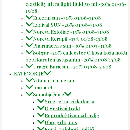
elasticity ultra light fluid 50 ml -30% 01/08-
15/08
Eucerin sun -30% 01/06-31/08
Ladival SUN -20% 01/08-31/08
Noreva Exfoliac -15% 01/08-31/08
Noreva Kerapil -15% 01/08-15/08
Pharmaceris sun -30% 01/05-31/08
Solgar -20% cink ester C kosa koža nokti
beta karoten astaxantin -20% 01/08/15/08
Uriage Bariesun -20% 03/08-23/08
KATEGORIJE
Vitamini i minerali
Imunitet
Samoliječenje
Srce, jetra, cirkulacija
Digestivni trakt
Reproduktivno zdravlje
Uho, grlo, nos
Kosti, zglobovi i mišići