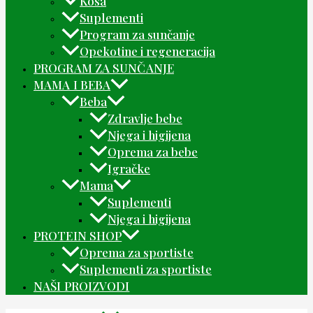
Kosa
Suplementi
Program za sunčanje
Opekotine i regeneracija
PROGRAM ZA SUNČANJE
MAMA I BEBA
Beba
Zdravlje bebe
Njega i higijena
Oprema za bebe
Igračke
Mama
Suplementi
Njega i higijena
PROTEIN SHOP
Oprema za sportiste
Suplementi za sportiste
NAŠI PROIZVODI