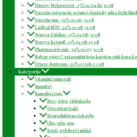
Ducray Melascreen -25% 01/04 do 31/08
Eucerin epigenetic serum i elasticity ultra light flu
Eucerin sun -30% 01/06-31/08
Ladival SUN -20% 01/08-31/08
Noreva Exfoliac -15% 01/08-31/08
Noreva Kerapil -15% 01/08-15/08
Pharmaceris sun -30% 01/05-31/08
Solgar ester C astaxantin beta karoten cink kosa k
Uriage Bariesun -20% 03/08-23/08
Kategorije
Vitamini i minerali
Imunitet
Samoliječenje
Srce, jetra, cirkulacija
Digestivni trakt
Reproduktivno zdravlje
Uho, grlo, nos
Kosti, zglobovi i mišići