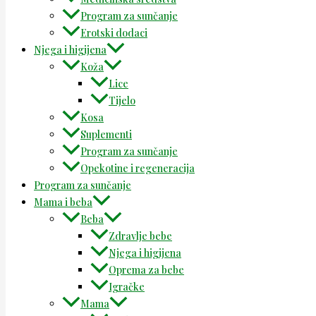
Program za sunčanje
Erotski dodaci
Njega i higijena
Koža
Lice
Tijelo
Kosa
Suplementi
Program za sunčanje
Opekotine i regeneracija
Program za sunčanje
Mama i beba
Beba
Zdravlje bebe
Njega i higijena
Oprema za bebe
Igračke
Mama