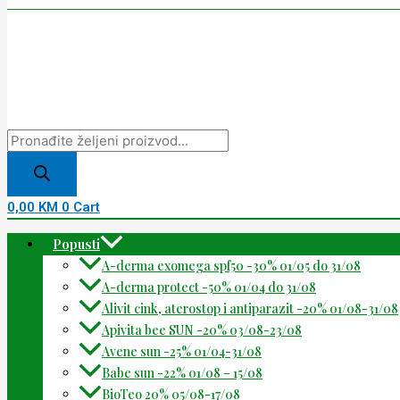
0,00
KM
0
Cart
Popusti
A-derma exomega spf50 -30% 01/05 do 31/08
A-derma protect -50% 01/04 do 31/08
Alivit cink, aterostop i antiparazit -20% 01/08-31/08
Apivita bee SUN -20% 03/08-23/08
Avene sun -25% 01/04-31/08
Babe sun -22% 01/08 – 15/08
BioTeo 20% 05/08-17/08