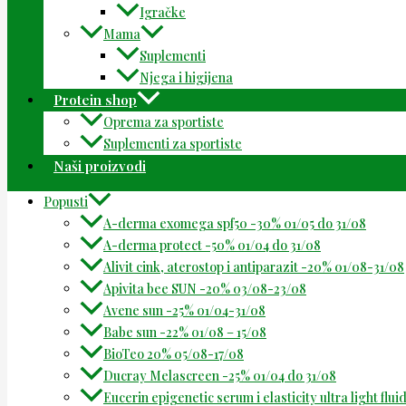
Igračke
Mama
Suplementi
Njega i higijena
Protein shop
Oprema za sportiste
Suplementi za sportiste
Naši proizvodi
Popusti
A-derma exomega spf50 -30% 01/05 do 31/08
A-derma protect -50% 01/04 do 31/08
Alivit cink, aterostop i antiparazit -20% 01/08-31/08
Apivita bee SUN -20% 03/08-23/08
Avene sun -25% 01/04-31/08
Babe sun -22% 01/08 – 15/08
BioTeo 20% 05/08-17/08
Ducray Melascreen -25% 01/04 do 31/08
Eucerin epigenetic serum i elasticity ultra light flu