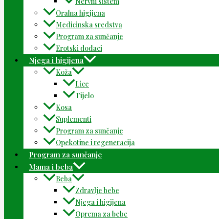
Nervni sistem
Oralna higijena
Medicinska sredstva
Program za sunčanje
Erotski dodaci
Njega i higijena
Koža
Lice
Tijelo
Kosa
Suplementi
Program za sunčanje
Opekotine i regeneracija
Program za sunčanje
Mama i beba
Beba
Zdravlje bebe
Njega i higijena
Oprema za bebe