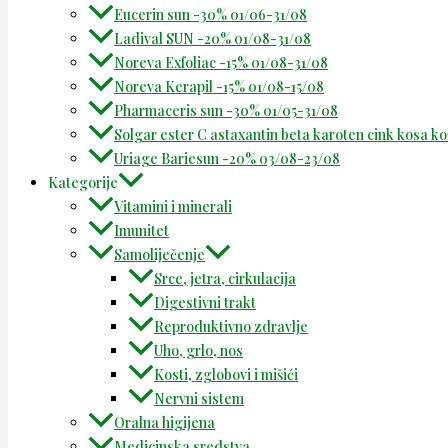
Eucerin sun -30% 01/06-31/08
Ladival SUN -20% 01/08-31/08
Noreva Exfoliac -15% 01/08-31/08
Noreva Kerapil -15% 01/08-15/08
Pharmaceris sun -30% 01/05-31/08
Solgar ester C astaxantin beta karoten cink kosa k
Uriage Bariesun -20% 03/08-23/08
Kategorije
Vitamini i minerali
Imunitet
Samoliječenje
Srce, jetra, cirkulacija
Digestivni trakt
Reproduktivno zdravlje
Uho, grlo, nos
Kosti, zglobovi i mišići
Nervni sistem
Oralna higijena
Medicinska sredstva