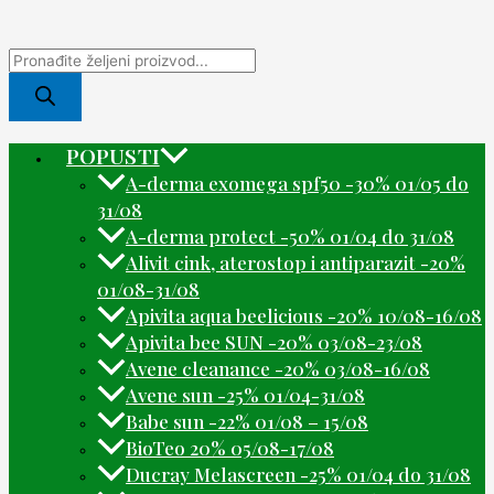
POPUSTI
A-derma exomega spf50 -30% 01/05 do
31/08
A-derma protect -50% 01/04 do 31/08
Alivit cink, aterostop i antiparazit -20%
01/08-31/08
Apivita aqua beelicious -20% 10/08-16/08
Apivita bee SUN -20% 03/08-23/08
Avene cleanance -20% 03/08-16/08
Avene sun -25% 01/04-31/08
Babe sun -22% 01/08 – 15/08
BioTeo 20% 05/08-17/08
Ducray Melascreen -25% 01/04 do 31/08