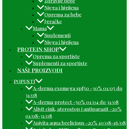
Zdravlje bebe
Njega i higijena
Oprema za bebe
Igračke
Mama
Suplementi
Njega i higijena
PROTEIN SHOP
Oprema za sportiste
Suplementi za sportiste
NAŠI PROIZVODI
POPUSTI
A-derma exomega spf50 -30% 01/05 do
31/08
A-derma protect -50% 01/04 do 31/08
Alivit cink, aterostop i antiparazit -20%
01/08-31/08
Apivita aqua beelicious -20% 10/08-16/08