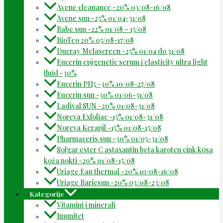
Avene cleanance -20% 03/08-16/08
Avene sun -25% 01/04-31/08
Babe sun -22% 01/08 – 15/08
BioTeo 20% 05/08-17/08
Ducray Melascreen -25% 01/04 do 31/08
Eucerin epigenetic serum i elasticity ultra light
fluid -30%
Eucerin PH5 -30% 10/08-27/08
Eucerin sun -30% 01/06-31/08
Ladival SUN -20% 01/08-31/08
Noreva Exfoliac -15% 01/08-31/08
Noreva Kerapil -15% 01/08-15/08
Pharmaceris sun -30% 01/05-31/08
Solgar ester C astaxantin beta karoten cink kosa
koža nokti -20% 01/08-15/08
Uriage Eau thermal -20% 10/08-16/08
Uriage Bariesun -20% 03/08-23/08
Kategorije
Vitamini i minerali
Imunitet