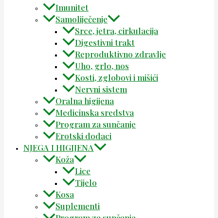
Imunitet
Samoliječenje
Srce, jetra, cirkulacija
Digestivni trakt
Reproduktivno zdravlje
Uho, grlo, nos
Kosti, zglobovi i mišići
Nervni sistem
Oralna higijena
Medicinska sredstva
Program za sunčanje
Erotski dodaci
NJEGA I HIGIJENA
Koža
Lice
Tijelo
Kosa
Suplementi
Program za sunčanje