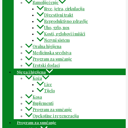
Samoliječenje
Srce, jetra, cirkulacija
Digestivni trakt
Reproduktivno zdravlje
Uho, grlo, nos
Kosti, zglobovi i mišići
Nervni sistem
Oralna higijena
Medicinska sredstva
Program za sunčanje
Erotski dodaci
Njega i higijena
Koža
Lice
Tijelo
Kosa
Suplementi
Program za sunčanje
Opekotine i regeneracija
Program za sunčanje