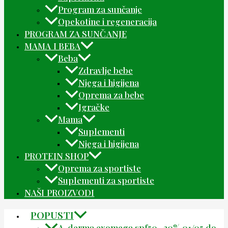
Program za sunčanje
Opekotine i regeneracija
PROGRAM ZA SUNČANJE
MAMA I BEBA
Beba
Zdravlje bebe
Njega i higijena
Oprema za bebe
Igračke
Mama
Suplementi
Njega i higijena
PROTEIN SHOP
Oprema za sportiste
Suplementi za sportiste
NAŠI PROIZVODI
POPUSTI
A-derma exomega spf50 -30% 01/05 do