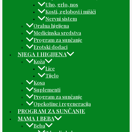
Uho, grlo, nos
Kosti, zglobovi i mišići
Nervni sistem
Oralna higijena
Medicinska sredstva
Program za sunčanje
Erotski dodaci
NJEGA I HIGIJENA
Koža
Lice
Tijelo
Kosa
Suplementi
Program za sunčanje
Opekotine i regeneracija
PROGRAM ZA SUNČANJE
MAMA I BEBA
Beba