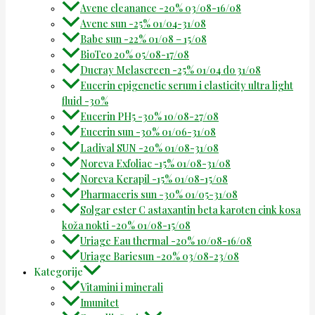
Avene cleanance -20% 03/08-16/08
Avene sun -25% 01/04-31/08
Babe sun -22% 01/08 – 15/08
BioTeo 20% 05/08-17/08
Ducray Melascreen -25% 01/04 do 31/08
Eucerin epigenetic serum i elasticity ultra light
fluid -30%
Eucerin PH5 -30% 10/08-27/08
Eucerin sun -30% 01/06-31/08
Ladival SUN -20% 01/08-31/08
Noreva Exfoliac -15% 01/08-31/08
Noreva Kerapil -15% 01/08-15/08
Pharmaceris sun -30% 01/05-31/08
Solgar ester C astaxantin beta karoten cink kosa
koža nokti -20% 01/08-15/08
Uriage Eau thermal -20% 10/08-16/08
Uriage Bariesun -20% 03/08-23/08
Kategorije
Vitamini i minerali
Imunitet