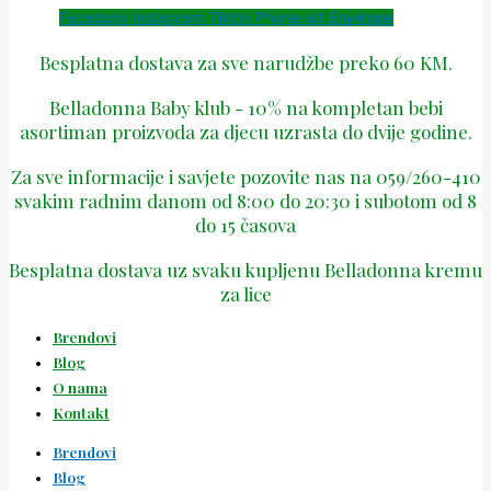
Facebook
Instagram
Tiktok
Phone-alt
Envelope
Besplatna dostava za sve narudžbe preko 60 KM.
Belladonna Baby klub - 10% na kompletan bebi
asortiman proizvoda za djecu uzrasta do dvije godine.
Za sve informacije i savjete pozovite nas na 059/260-410
svakim radnim danom od 8:00 do 20:30 i subotom od 8
do 15 časova
Besplatna dostava uz svaku kupljenu Belladonna kremu
za lice
Brendovi
Blog
O nama
Kontakt
Brendovi
Blog