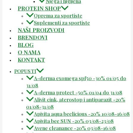
Njega i higijena
PROTEIN SHOP
Oprema za sportiste
Suplementi za sportiste
NAŠI PROIZVODI
BRENDOVI
BLOG
O NAMA
KONTAKT
POPUSTI
A-derma exomega spf50 -30% 01/05 do
31/08
A-derma protect -50% 01/04 do 31/08
Alivit cink, aterostop i antiparazit -20%
01/08-31/08
Apivita aqua beelicious -20% 10/08-16/08
Apivita bee SUN -20% 03/08-23/08
Avene cleanance -20% 03/08-16/08