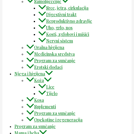
Samoliječenje
Srce, jetra, cirkulacija
Digestivni trakt
Reproduktivno zdravlje
Uho, grlo, nos
Kosti, zglobovi i mišići
Nervni sistem
Oralna higijena
Medicinska sredstva
Program za sunčanje
Erotski dodaci
Njega i higijena
Koža
Lice
Tijelo
Kosa
Suplementi
Program za sunčanje
Opekotine i regeneracija
Program za sunčanje
Mama i beba