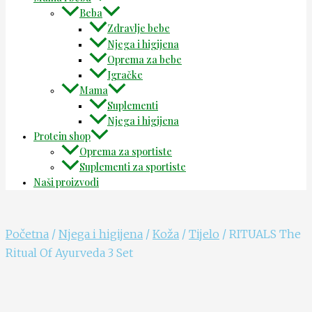
Beba
Zdravlje bebe
Njega i higijena
Oprema za bebe
Igračke
Mama
Suplementi
Njega i higijena
Protein shop
Oprema za sportiste
Suplementi za sportiste
Naši proizvodi
Početna
/
Njega i higijena
/
Koža
/
Tijelo
/ RITUALS The
Ritual Of Ayurveda 3 Set