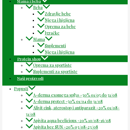
Mama i beba
Beba
Zdravlje bebe
Njega i higijena
Oprema za bebe
Igračke
Mama
Suplementi
Njega i higijena
Protein shop
Oprema za sportiste
Suplementi za sportiste
Naši proizvodi
Popusti
A-derma exomega spf50 -30% 01/05 do 31/08
A-derma protect -50% 01/04 do 31/08
Alivit cink, aterostop i antiparazit -20% 01/08-
31/08
Apivita aqua beelicious -20% 10/08-16/08
Apivita bee SUN -20% 03/08-23/08