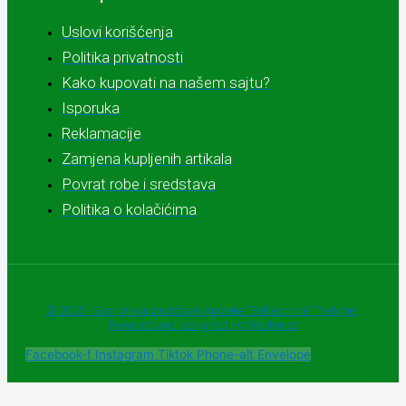
Uslovi korišćenja
Politika privatnosti
Kako kupovati na našem sajtu?
Isporuka
Reklamacije
Zamjena kupljenih artikala
Povrat robe i sredstava
Politika o kolačićima
© 2025 - Sva prava zadržava Apoteke "Belladonna" Trebinje |
Powered and designed by Webherzz
Facebook-f
Instagram
Tiktok
Phone-alt
Envelope