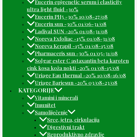
Eucerin epigenetic serum i elasticity
ultra light fluid -30%
Eucerin PH5 -30% 10/08-27/08
Eucerin sun -30% 01/06-31/08
Ladival SUN -20% 01/08-31/08
Noreva Exfoliac -15% 01/08-31/08
Noreva Kerapil -15% 01/08-15/08
Pharmaceris sun -30% 01/05-31/08
Solgar ester C astaxantin beta karoten
cink kosa koža nokti -20% 01/08-15/08
Uriage Eau thermal -20% 10/08-16/08
Uriage Bariesun -20% 03/08-23/08
KATEGORIJE
Vitamini i minerali
Imunitet
Samoliječenje
Srce, jetra, cirkulacija
Digestivni trakt
Reproduktivno zdravlje