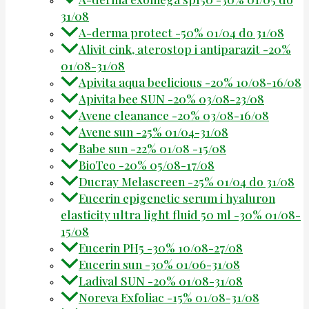
31/08
A-derma protect -50% 01/04 do 31/08
Alivit cink, aterostop i antiparazit -20%
01/08-31/08
Apivita aqua beelicious -20% 10/08-16/08
Apivita bee SUN -20% 03/08-23/08
Avene cleanance -20% 03/08-16/08
Avene sun -25% 01/04-31/08
Babe sun -22% 01/08 -15/08
BioTeo -20% 05/08-17/08
Ducray Melascreen -25% 01/04 do 31/08
Eucerin epigenetic serum i hyaluron
elasticity ultra light fluid 50 ml -30% 01/08-
15/08
Eucerin PH5 -30% 10/08-27/08
Eucerin sun -30% 01/06-31/08
Ladival SUN -20% 01/08-31/08
Noreva Exfoliac -15% 01/08-31/08