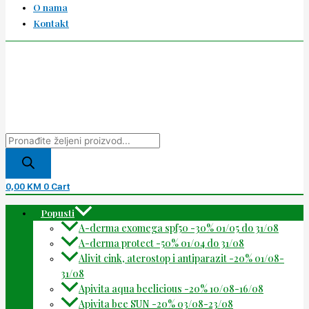
O nama
Kontakt
0,00
KM
0
Cart
Popusti
A-derma exomega spf50 -30% 01/05 do 31/08
A-derma protect -50% 01/04 do 31/08
Alivit cink, aterostop i antiparazit -20% 01/08-
31/08
Apivita aqua beelicious -20% 10/08-16/08
Apivita bee SUN -20% 03/08-23/08