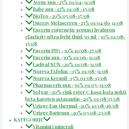
Avene sun -25% 01/04-31/08
Babe sun -22% 01/08 -15/08
BioTeo -20% 05/08-17/08
Ducray Melascreen -25% 01/04 do 31/08
Eucerin epigenetic serum i hyaluron
elasticity ultra light fluid 50 ml -30% 01/08-
15/08
Eucerin PH5 -30% 10/08-27/08
Eucerin sun -30% 01/06-31/08
Ladival SUN -20% 01/08-31/08
Noreva Exfoliac -15% 01/08-31/08
Noreva Kerapil -15% 01/08-15/08
Pharmaceris sun -30% 01/05-31/08
Solgar -20% cink ester C kosa koža nokti
beta karoten astaxantin -20% 01/08/15/08
Uriage Eau thermal -20% 10/08-16/08
Uriage Bariesun -20% 03/08-23/08
KATEGORIJE
Vitamini i minerali