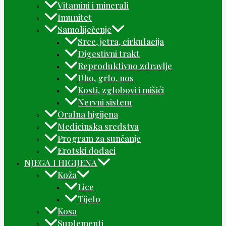
Vitamini i minerali
Imunitet
Samoliječenje
Srce, jetra, cirkulacija
Digestivni trakt
Reproduktivno zdravlje
Uho, grlo, nos
Kosti, zglobovi i mišići
Nervni sistem
Oralna higijena
Medicinska sredstva
Program za sunčanje
Erotski dodaci
NJEGA I HIGIJENA
Koža
Lice
Tijelo
Kosa
Suplementi