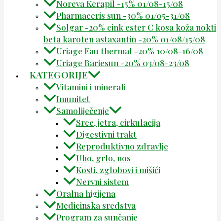
Noreva Kerapil -15% 01/08-15/08
Pharmaceris sun -30% 01/05-31/08
Solgar -20% cink ester C kosa koža nokti
beta karoten astaxantin -20% 01/08/15/08
Uriage Eau thermal -20% 10/08-16/08
Uriage Bariesun -20% 03/08-23/08
KATEGORIJE
Vitamini i minerali
Imunitet
Samoliječenje
Srce, jetra, cirkulacija
Digestivni trakt
Reproduktivno zdravlje
Uho, grlo, nos
Kosti, zglobovi i mišići
Nervni sistem
Oralna higijena
Medicinska sredstva
Program za sunčanje