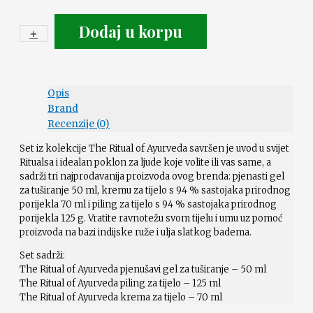
Dodaj u korpu
+
-
Opis
Brand
Recenzije (0)
Set iz kolekcije The Ritual of Ayurveda savršen je uvod u svijet
Ritualsa i idealan poklon za ljude koje volite ili vas same, a
sadrži tri najprodavanija proizvoda ovog brenda: pjenasti gel
za tuširanje 50 ml, kremu za tijelo s 94 % sastojaka prirodnog
porijekla 70 ml i piling za tijelo s 94 % sastojaka prirodnog
porijekla 125 g. Vratite ravnotežu svom tijelu i umu uz pomoć
proizvoda na bazi indijske ruže i ulja slatkog badema.
Set sadrži:
The Ritual of Ayurveda pjenušavi gel za tuširanje – 50 ml
The Ritual of Ayurveda piling za tijelo – 125 ml
The Ritual of Ayurveda krema za tijelo – 70 ml