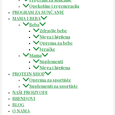
Opekotine i regeneracija
PROGRAM ZA SUNČANJE
MAMA I BEBA
Beba
Zdravlje bebe
Njega i higijena
Oprema za bebe
Igračke
Mama
Suplementi
Njega i higijena
PROTEIN SHOP
Oprema za sportiste
Suplementi za sportiste
NAŠI PROIZVODI
BRENDOVI
BLOG
O NAMA