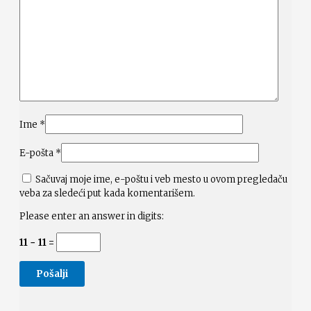
Ime
*
E-pošta
*
Sačuvaj moje ime, e-poštu i veb mesto u ovom pregledaču
veba za sledeći put kada komentarišem.
Please enter an answer in digits:
11 − 11 =