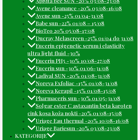
Apivita bee SUN -20% 03/08-23/08
Avene cleanance -20% 03/08-16/08
Avene sun -25% 01/04-31/08
Babe sun -22% 01/08 – 15/08
BioTeo 20% 05/08-17/08
Ducray Melascreen -25% 01/04 do 31/08
Eucerin epigenetic serum i elasticity
ultra light fluid -30%
Eucerin PH5 -30% 10/08-27/08
Eucerin sun -30% 01/06-31/08
Ladival SUN -20% 01/08-31/08
Noreva Exfoliac -15% 01/08-31/08
Noreva Kerapil -15% 01/08-15/08
Pharmaceris sun -30% 01/05-31/08
Solgar ester C astaxantin beta karoten
cink kosa koža nokti -20% 01/08-15/08
Uriage Eau thermal -20% 10/08-16/08
Uriage Bariesun -20% 03/08-23/08
KATEGORIJE