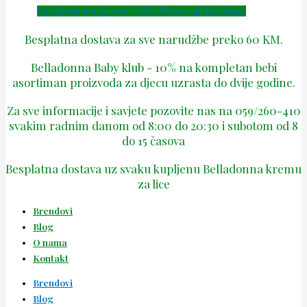
Facebook
Instagram
Tiktok
Phone-alt
Envelope
Besplatna dostava za sve narudžbe preko 60 KM.
Belladonna Baby klub - 10% na kompletan bebi
asortiman proizvoda za djecu uzrasta do dvije godine.
Za sve informacije i savjete pozovite nas na 059/260-410
svakim radnim danom od 8:00 do 20:30 i subotom od 8
do 15 časova
Besplatna dostava uz svaku kupljenu Belladonna kremu
za lice
Brendovi
Blog
O nama
Kontakt
Brendovi
Blog