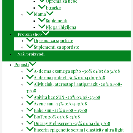
Oprema za bebe
Igračke
Mama
Suplementi
Njega i higijena
Protein shop
Oprema za sportiste
Suplementi za sportiste
Naši proizvodi
Popusti
A-derma exomega spf50 -30% 01/05 do 31/08
A-derma protect -50% 01/04 do 31/08
Alivit cink, aterostop i antiparazit -20% 01/08-
31/08
Apivita bee SUN -20% 03/08-23/08
Avene sun -25% 01/04-31/08
Babe sun -22% 01/08 – 15/08
BioTeo 20% 05/08-17/08
Ducray Melascreen -25% 01/04 do 31/08
Eucerin epigenetic serum i elasticity ultra light