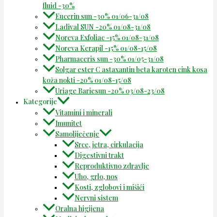
fluid -30%
Eucerin sun -30% 01/06-31/08
Ladival SUN -20% 01/08-31/08
Noreva Exfoliac -15% 01/08-31/08
Noreva Kerapil -15% 01/08-15/08
Pharmaceris sun -30% 01/05-31/08
Solgar ester C astaxantin beta karoten cink kosa
koža nokti -20% 01/08-15/08
Uriage Bariesun -20% 03/08-23/08
Kategorije
Vitamini i minerali
Imunitet
Samoliječenje
Srce, jetra, cirkulacija
Digestivni trakt
Reproduktivno zdravlje
Uho, grlo, nos
Kosti, zglobovi i mišići
Nervni sistem
Oralna higijena