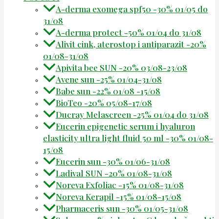
A-derma exomega spf50 -30% 01/05 do
31/08
A-derma protect -50% 01/04 do 31/08
Alivit cink, aterostop i antiparazit -20%
01/08-31/08
Apivita bee SUN -20% 03/08-23/08
Avene sun -25% 01/04-31/08
Babe sun -22% 01/08 -15/08
BioTeo -20% 05/08-17/08
Ducray Melascreen -25% 01/04 do 31/08
Eucerin epigenetic serum i hyaluron
elasticity ultra light fluid 50 ml -30% 01/08-
15/08
Eucerin sun -30% 01/06-31/08
Ladival SUN -20% 01/08-31/08
Noreva Exfoliac -15% 01/08-31/08
Noreva Kerapil -15% 01/08-15/08
Pharmaceris sun -30% 01/05-31/08