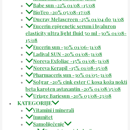
Babe sun -22% 01/08 -15/08
BioTeo -20% 05/08-17/08
Ducray Melascreen -25% 01/04 do 31/08
Eucerin epigenetic serum i hyaluron
elasticity ultra light fluid 50 ml -30% 01/08-
15/08
Eucerin sun -30% 01/06-31/08
Ladival SUN -20% 01/08-31/08
Noreva Exfoliac -15% 01/08-31/08
Noreva Kerapil -15% 01/08-15/08
Pharmaceris sun -30% 01/05-31/08
Solgar -20% cink ester C kosa koža nokti
beta karoten astaxantin -20% 01/08/15/08
Uriage Bariesun -20% 03/08-23/08
KATEGORIJE
Vitamini i minerali
Imunitet
Samoliječenje