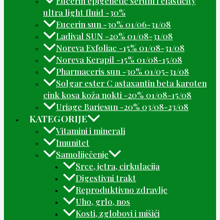
Eucerin epigenetic serum i elasticity
ultra light fluid -30%
Eucerin sun -30% 01/06-31/08
Ladival SUN -20% 01/08-31/08
Noreva Exfoliac -15% 01/08-31/08
Noreva Kerapil -15% 01/08-15/08
Pharmaceris sun -30% 01/05-31/08
Solgar ester C astaxantin beta karoten
cink kosa koža nokti -20% 01/08-15/08
Uriage Bariesun -20% 03/08-23/08
KATEGORIJE
Vitamini i minerali
Imunitet
Samoliječenje
Srce, jetra, cirkulacija
Digestivni trakt
Reproduktivno zdravlje
Uho, grlo, nos
Kosti, zglobovi i mišići