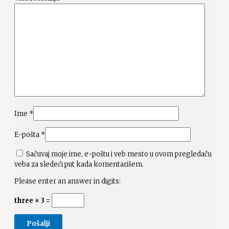
Ime
*
E-pošta
*
Sačuvaj moje ime, e-poštu i veb mesto u ovom pregledaču
veba za sledeći put kada komentarišem.
Please enter an answer in digits:
three × 3 =