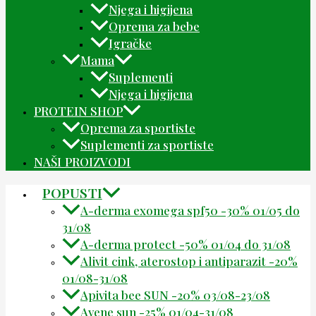
Njega i higijena
Oprema za bebe
Igračke
Mama
Suplementi
Njega i higijena
PROTEIN SHOP
Oprema za sportiste
Suplementi za sportiste
NAŠI PROIZVODI
POPUSTI
A-derma exomega spf50 -30% 01/05 do
31/08
A-derma protect -50% 01/04 do 31/08
Alivit cink, aterostop i antiparazit -20%
01/08-31/08
Apivita bee SUN -20% 03/08-23/08
Avene sun -25% 01/04-31/08