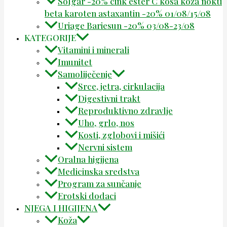
Solgar -20% cink ester C kosa koža nokti
beta karoten astaxantin -20% 01/08/15/08
Uriage Bariesun -20% 03/08-23/08
KATEGORIJE
Vitamini i minerali
Imunitet
Samoliječenje
Srce, jetra, cirkulacija
Digestivni trakt
Reproduktivno zdravlje
Uho, grlo, nos
Kosti, zglobovi i mišići
Nervni sistem
Oralna higijena
Medicinska sredstva
Program za sunčanje
Erotski dodaci
NJEGA I HIGIJENA
Koža