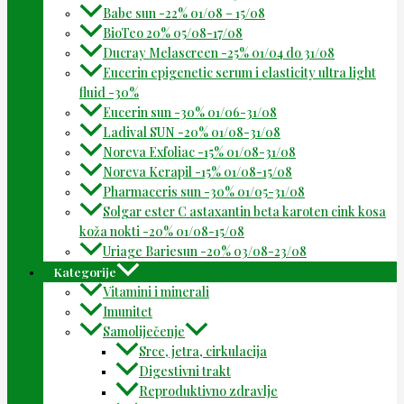
Babe sun -22% 01/08 – 15/08
BioTeo 20% 05/08-17/08
Ducray Melascreen -25% 01/04 do 31/08
Eucerin epigenetic serum i elasticity ultra light
fluid -30%
Eucerin sun -30% 01/06-31/08
Ladival SUN -20% 01/08-31/08
Noreva Exfoliac -15% 01/08-31/08
Noreva Kerapil -15% 01/08-15/08
Pharmaceris sun -30% 01/05-31/08
Solgar ester C astaxantin beta karoten cink kosa
koža nokti -20% 01/08-15/08
Uriage Bariesun -20% 03/08-23/08
Kategorije
Vitamini i minerali
Imunitet
Samoliječenje
Srce, jetra, cirkulacija
Digestivni trakt
Reproduktivno zdravlje