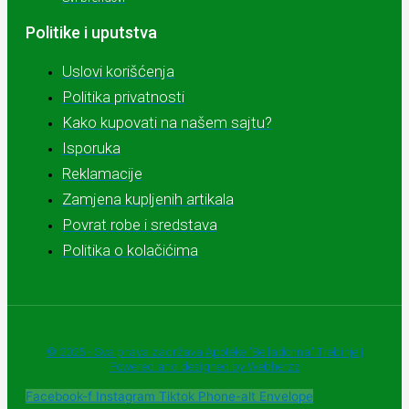
Politike i uputstva
Uslovi korišćenja
Politika privatnosti
Kako kupovati na našem sajtu?
Isporuka
Reklamacije
Zamjena kupljenih artikala
Povrat robe i sredstava
Politika o kolačićima
© 2025 - Sva prava zadržava Apoteke "Belladonna" Trebinje |
Powered and designed by Webherzz
Facebook-f
Instagram
Tiktok
Phone-alt
Envelope