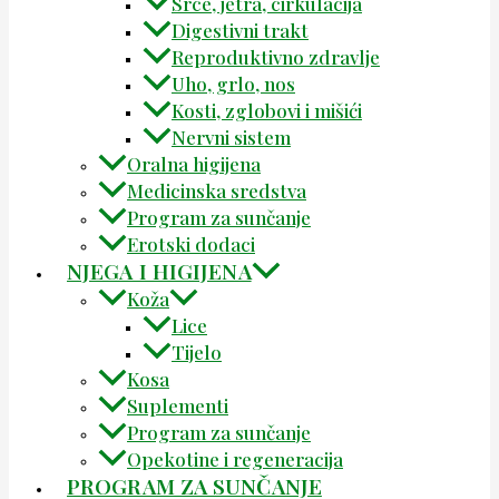
Srce, jetra, cirkulacija
Digestivni trakt
Reproduktivno zdravlje
Uho, grlo, nos
Kosti, zglobovi i mišići
Nervni sistem
Oralna higijena
Medicinska sredstva
Program za sunčanje
Erotski dodaci
NJEGA I HIGIJENA
Koža
Lice
Tijelo
Kosa
Suplementi
Program za sunčanje
Opekotine i regeneracija
PROGRAM ZA SUNČANJE