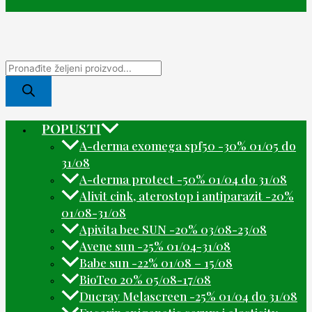
POPUSTI
A-derma exomega spf50 -30% 01/05 do
31/08
A-derma protect -50% 01/04 do 31/08
Alivit cink, aterostop i antiparazit -20%
01/08-31/08
Apivita bee SUN -20% 03/08-23/08
Avene sun -25% 01/04-31/08
Babe sun -22% 01/08 – 15/08
BioTeo 20% 05/08-17/08
Ducray Melascreen -25% 01/04 do 31/08