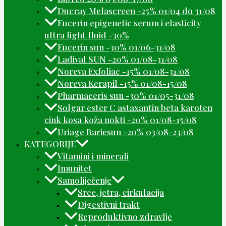
Ducray Melascreen -25% 01/04 do 31/08
Eucerin epigenetic serum i elasticity
ultra light fluid -30%
Eucerin sun -30% 01/06-31/08
Ladival SUN -20% 01/08-31/08
Noreva Exfoliac -15% 01/08-31/08
Noreva Kerapil -15% 01/08-15/08
Pharmaceris sun -30% 01/05-31/08
Solgar ester C astaxantin beta karoten
cink kosa koža nokti -20% 01/08-15/08
Uriage Bariesun -20% 03/08-23/08
KATEGORIJE
Vitamini i minerali
Imunitet
Samoliječenje
Srce, jetra, cirkulacija
Digestivni trakt
Reproduktivno zdravlje