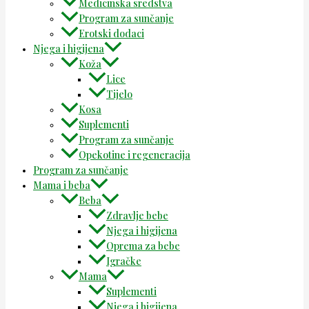
Medicinska sredstva
Program za sunčanje
Erotski dodaci
Njega i higijena
Koža
Lice
Tijelo
Kosa
Suplementi
Program za sunčanje
Opekotine i regeneracija
Program za sunčanje
Mama i beba
Beba
Zdravlje bebe
Njega i higijena
Oprema za bebe
Igračke
Mama
Suplementi
Njega i higijena