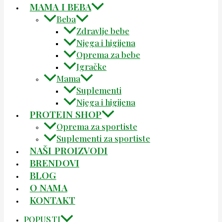
MAMA I BEBA
Beba
Zdravlje bebe
Njega i higijena
Oprema za bebe
Igračke
Mama
Suplementi
Njega i higijena
PROTEIN SHOP
Oprema za sportiste
Suplementi za sportiste
NAŠI PROIZVODI
BRENDOVI
BLOG
O NAMA
KONTAKT
POPUSTI