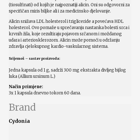
(tiosulfinati) od kojih je najpoznatiji alicin. Oni su odgovorni za
specifičan miris biljke ali i za medicinsko djelovanje.
Alicin snižava LDL holesterol i trigliceride a povećava HDL
holesterol. Ovo pomaže u sprečavanju nastanka bolesti srca i
krvnih žila, koje rezultiraju pojavom srčanom i moždanog
udara i arteriosklerozom. Alicin može pomoći u održanju
zdravlja cjelokupnog kardio-vaskularnog sistema.
Srijemoš – sastav proizvoda:
Jedna kapsula od 1 g, sadrži 300 mg ekstrakta divljeg bijlog
luka (Allium ursinum L.)
Način primjene:
3x 1 kapsula dnevno tokom 60 dana.
Brand
Cydonia