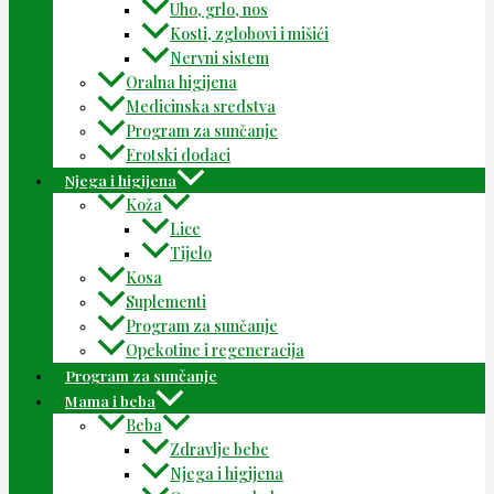
Uho, grlo, nos
Kosti, zglobovi i mišići
Nervni sistem
Oralna higijena
Medicinska sredstva
Program za sunčanje
Erotski dodaci
Njega i higijena
Koža
Lice
Tijelo
Kosa
Suplementi
Program za sunčanje
Opekotine i regeneracija
Program za sunčanje
Mama i beba
Beba
Zdravlje bebe
Njega i higijena