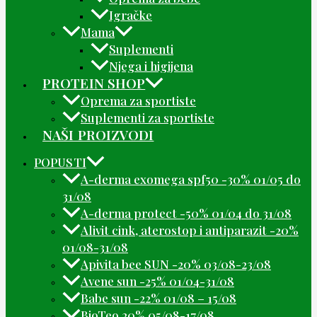
Igračke
Mama
Suplementi
Njega i higijena
PROTEIN SHOP
Oprema za sportiste
Suplementi za sportiste
NAŠI PROIZVODI
POPUSTI
A-derma exomega spf50 -30% 01/05 do
31/08
A-derma protect -50% 01/04 do 31/08
Alivit cink, aterostop i antiparazit -20%
01/08-31/08
Apivita bee SUN -20% 03/08-23/08
Avene sun -25% 01/04-31/08
Babe sun -22% 01/08 – 15/08
BioTeo 20% 05/08-17/08