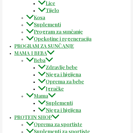
Lice
Tijelo
Kosa
Suplementi
Program za sunčanje
Opekotine i regeneracija
PROGRAM ZA SUNČANJE
MAMA I BEBA
Beba
Zdravlje bebe
Njega i higijena
Oprema za bebe
Igračke
Mama
Suplementi
Njega i higijena
PROTEIN SHOP
Oprema za sportiste
Suplementi za sportiste