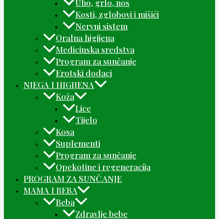
Uho, grlo, nos
Kosti, zglobovi i mišići
Nervni sistem
Oralna higijena
Medicinska sredstva
Program za sunčanje
Erotski dodaci
NJEGA I HIGIJENA
Koža
Lice
Tijelo
Kosa
Suplementi
Program za sunčanje
Opekotine i regeneracija
PROGRAM ZA SUNČANJE
MAMA I BEBA
Beba
Zdravlje bebe