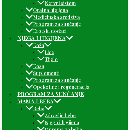
Nervni sistem
Oralna higijena
Medicinska sredstva
Program za sunčanje
Erotski dodaci
NJEGA I HIGIJENA
Koža
Lice
Tijelo
Kosa
Suplementi
Program za sunčanje
Opekotine i regeneracija
PROGRAM ZA SUNČANJE
MAMA I BEBA
Beba
Zdravlje bebe
Njega i higijena
Oprema za bebe