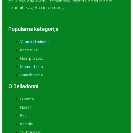
pružimo adekvatnu zdrastvenu zaštitu, dostupnost
stručnih savjeta i informacija.
Popularne kategorije
Vitamini i minerali
Kozmetika
Naši proizvodi
Mama i beba
Samoliječenje
O Belladonni
O nama
Naš tim
Blog
Kontakt
Svi brendovi