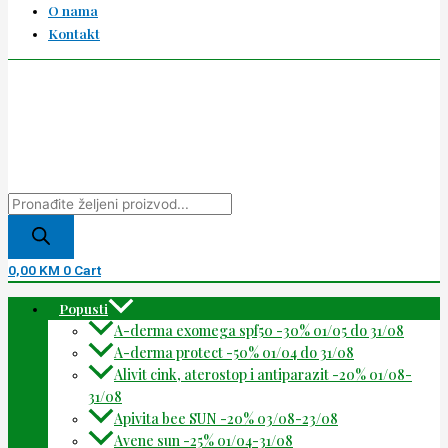
O nama
Kontakt
0,00
KM
0
Cart
Popusti
A-derma exomega spf50 -30% 01/05 do 31/08
A-derma protect -50% 01/04 do 31/08
Alivit cink, aterostop i antiparazit -20% 01/08-
31/08
Apivita bee SUN -20% 03/08-23/08
Avene sun -25% 01/04-31/08