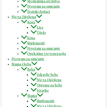
Medicinska sredstva
Program za sunčanje
Erotski dodaci
Njega i higijena
Koža
Lice
Tijelo
Kosa
Suplementi
Program za sunčanje
Opekotine i regeneracija
Program za sunčanje
Mama i beba
Beba
Zdravlje bebe
Njega i higijena
Oprema za bebe
Igračke
Mama
Suplementi
Njega i higijena