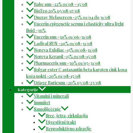
Babe sun -22% 01/08 – 15/08
BioTeo 20% 05/08-17/08
Ducray Melascreen -25% 01/04 do 31/08
Eucerin epigenetic serum i elasticity ultra light
fluid -30%
Eucerin sun -30% 01/06-31/08
Ladival SUN -20% 01/08-31/08
Noreva Exfoliac -15% 01/08-31/08
Noreva Kerapil -15% 01/08-15/08
Pharmaceris sun -30% 01/05-31/08
Solgar ester C astaxantin beta karoten cink kosa
koža nokti -20% 01/08-15/08
Uriage Bariesun -20% 03/08-23/08
Kategorije
Vitamini i minerali
Imunitet
Samoliječenje
Srce, jetra, cirkulacija
Digestivni trakt
Reproduktivno zdravlje