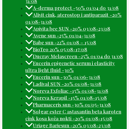
31/08
A-derma protect -50% 01/04 do 31/08
Alivit cink, aterostop i antiparazit -20%
01/08-31/08
Apivita bee SUN -20% 03/08-23/08
Avene sun -25% 01/04-31/08
Babe sun -22% 01/08 – 15/08
BioTeo 20% 05/08-17/08
Ducray Melascreen -25% 01/04 do 31/08
Eucerin epigenetic serum i elasticity
ultra light fluid -30%
Eucerin sun -30% 01/06-31/08
Ladival SUN -20% 01/08-31/08
Noreva Exfoliac -15% 01/08-31/08
Noreva Kerapil -15% 01/08-15/08
Pharmaceris sun -30% 01/05-31/08
Solgar ester C astaxantin beta karoten
cink kosa koža nokti -20% 01/08-15/08
Uriage Bariesun -20% 03/08-23/08