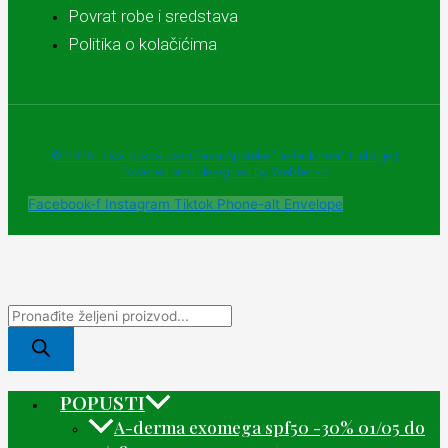
Povrat robe i sredstava
Politika o kolačićima
© 2025 - Sva prava zadržava Apoteke "Belladonna" Trebinje |
Powered and designed by Webherzz
Facebook-f
Instagram
Tiktok
Phone-alt
Envelope
POPUSTI
A-derma exomega spf50 -30% 01/05 do