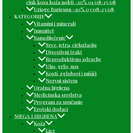
cink kosa koža nokti -20% 01/08-15/08
Uriage Bariesun -20% 03/08-23/08
KATEGORIJE
Vitamini i minerali
Imunitet
Samoliječenje
Srce, jetra, cirkulacija
Digestivni trakt
Reproduktivno zdravlje
Uho, grlo, nos
Kosti, zglobovi i mišići
Nervni sistem
Oralna higijena
Medicinska sredstva
Program za sunčanje
Erotski dodaci
NJEGA I HIGIJENA
Koža
Lice