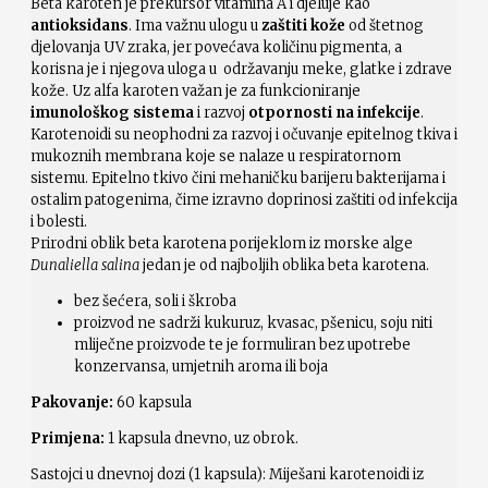
Beta karoten je prekursor vitamina A i djeluje kao
antioksidans
. Ima važnu ulogu u
zaštiti kože
od štetnog
djelovanja UV zraka, jer povećava količinu pigmenta, a
korisna je i njegova uloga u održavanju meke, glatke i zdrave
kože. Uz alfa karoten važan je za funkcioniranje
imunološkog sistema
i razvoj
otpornosti na infekcije
.
Karotenoidi su neophodni za razvoj i očuvanje epitelnog tkiva i
mukoznih membrana koje se nalaze u respiratornom
sistemu. Epitelno tkivo čini mehaničku barijeru bakterijama i
ostalim patogenima, čime izravno doprinosi zaštiti od infekcija
i bolesti.
Prirodni oblik beta karotena porijeklom iz morske alge
Dunaliella salina
jedan je od najboljih oblika beta karotena.
bez šećera, soli i škroba
proizvod ne sadrži kukuruz, kvasac, pšenicu, soju niti
mliječne proizvode te je formuliran bez upotrebe
konzervansa, umjetnih aroma ili boja
Pakovanje:
60 kapsula
Primjena:
1 kapsula dnevno, uz obrok.
Sastojci u dnevnoj dozi (1 kapsula): Miješani karotenoidi iz