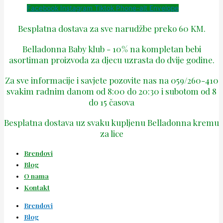
Facebook
Instagram
Tiktok
Phone-alt
Envelope
Besplatna dostava za sve narudžbe preko 60 KM.
Belladonna Baby klub - 10% na kompletan bebi
asortiman proizvoda za djecu uzrasta do dvije godine.
Za sve informacije i savjete pozovite nas na 059/260-410
svakim radnim danom od 8:00 do 20:30 i subotom od 8
do 15 časova
Besplatna dostava uz svaku kupljenu Belladonna kremu
za lice
Brendovi
Blog
O nama
Kontakt
Brendovi
Blog