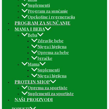
Suplementi
Program za sunčanje
Opekotine i regeneracija
PROGRAM ZA SUNČANJE
MAMA I BEBA
Beba
Zdravlje bebe
Njega i higijena
Oprema za bebe
Igračke
Mama
Suplementi
Njega i higijena
PROTEIN SHOP
Oprema za sportiste
Suplementi za sportiste
NAŠI PROIZVODI
POPUSTI