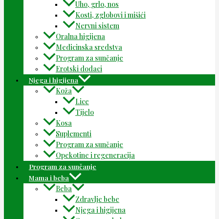
Uho, grlo, nos
Kosti, zglobovi i mišići
Nervni sistem
Oralna higijena
Medicinska sredstva
Program za sunčanje
Erotski dodaci
Njega i higijena
Koža
Lice
Tijelo
Kosa
Suplementi
Program za sunčanje
Opekotine i regeneracija
Program za sunčanje
Mama i beba
Beba
Zdravlje bebe
Njega i higijena