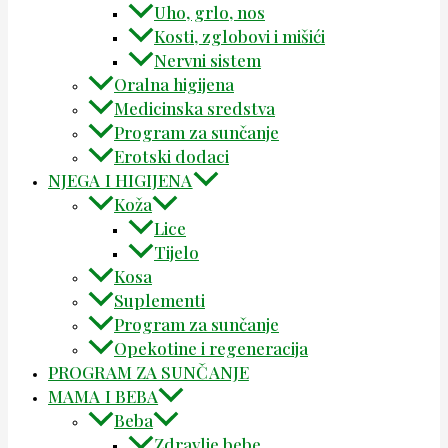
Uho, grlo, nos
Kosti, zglobovi i mišići
Nervni sistem
Oralna higijena
Medicinska sredstva
Program za sunčanje
Erotski dodaci
NJEGA I HIGIJENA
Koža
Lice
Tijelo
Kosa
Suplementi
Program za sunčanje
Opekotine i regeneracija
PROGRAM ZA SUNČANJE
MAMA I BEBA
Beba
Zdravlje bebe