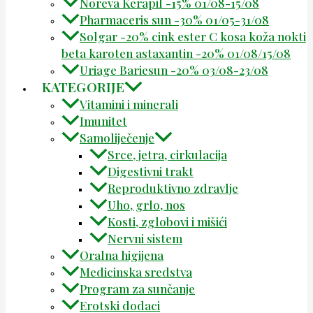
Noreva Kerapil -15% 01/08-15/08
Pharmaceris sun -30% 01/05-31/08
Solgar -20% cink ester C kosa koža nokti
beta karoten astaxantin -20% 01/08/15/08
Uriage Bariesun -20% 03/08-23/08
KATEGORIJE
Vitamini i minerali
Imunitet
Samoliječenje
Srce, jetra, cirkulacija
Digestivni trakt
Reproduktivno zdravlje
Uho, grlo, nos
Kosti, zglobovi i mišići
Nervni sistem
Oralna higijena
Medicinska sredstva
Program za sunčanje
Erotski dodaci