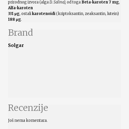
prirodnog izvora (alga
D. Salina),
od toga
Beta-karoten
7 mg
,
Alfa-karoten
331 μg
, ostali
karotenoidi
(kriptoksantin, zeaksantin, lutein)
188 μg
.
Brand
Solgar
Recenzije
Još nema komentara.