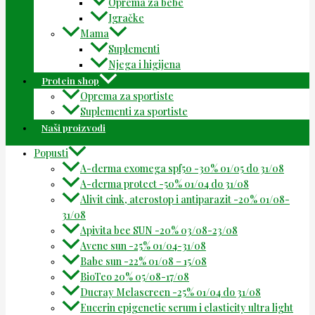
Oprema za bebe
Igračke
Mama
Suplementi
Njega i higijena
Protein shop
Oprema za sportiste
Suplementi za sportiste
Naši proizvodi
Popusti
A-derma exomega spf50 -30% 01/05 do 31/08
A-derma protect -50% 01/04 do 31/08
Alivit cink, aterostop i antiparazit -20% 01/08-
31/08
Apivita bee SUN -20% 03/08-23/08
Avene sun -25% 01/04-31/08
Babe sun -22% 01/08 – 15/08
BioTeo 20% 05/08-17/08
Ducray Melascreen -25% 01/04 do 31/08
Eucerin epigenetic serum i elasticity ultra light