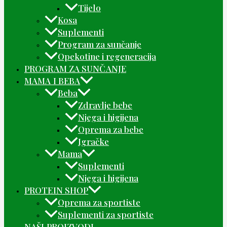
Tijelo
Kosa
Suplementi
Program za sunčanje
Opekotine i regeneracija
PROGRAM ZA SUNČANJE
MAMA I BEBA
Beba
Zdravlje bebe
Njega i higijena
Oprema za bebe
Igračke
Mama
Suplementi
Njega i higijena
PROTEIN SHOP
Oprema za sportiste
Suplementi za sportiste
NAŠI PROIZVODI