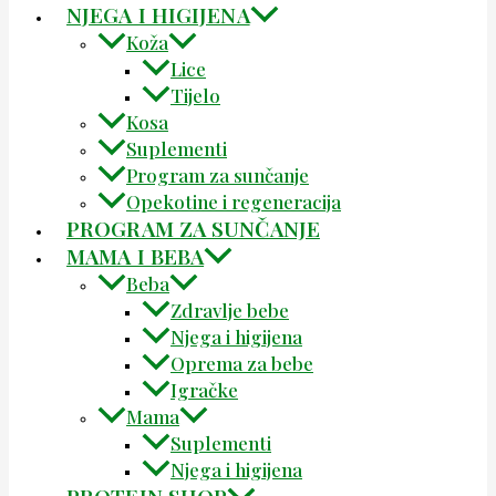
NJEGA I HIGIJENA
Koža
Lice
Tijelo
Kosa
Suplementi
Program za sunčanje
Opekotine i regeneracija
PROGRAM ZA SUNČANJE
MAMA I BEBA
Beba
Zdravlje bebe
Njega i higijena
Oprema za bebe
Igračke
Mama
Suplementi
Njega i higijena
PROTEIN SHOP