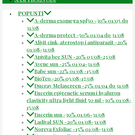
POPUSTI
A-derma exomega spf50 -30% 01/05 do
31/08
A-derma protect -50% 01/04 do 31/08
Alivit cink, aterostop i antiparazit -20%
01/08-31/08
Apivita bee SUN -20% 03/08-23/08
Avene sun -25% 01/04-31/08
Babe sun -22% 01/08 -15/08
BioTeo -20% 05/08-17/08
Ducray Melascreen -25% 01/04 do 31/08
Eucerin epigenetic serum i hyaluron
elasticity ultra light fluid 50 ml -30% 01/08-
15/08
Eucerin sun -30% 01/06-31/08
Ladival SUN -20% 01/08-31/08
Noreva Exfoliac -15% 01/08-31/08