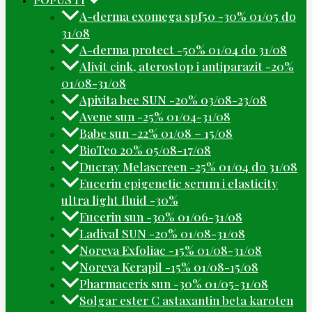
A-derma exomega spf50 -30% 01/05 do
31/08
A-derma protect -50% 01/04 do 31/08
Alivit cink, aterostop i antiparazit -20%
01/08-31/08
Apivita bee SUN -20% 03/08-23/08
Avene sun -25% 01/04-31/08
Babe sun -22% 01/08 – 15/08
BioTeo 20% 05/08-17/08
Ducray Melascreen -25% 01/04 do 31/08
Eucerin epigenetic serum i elasticity
ultra light fluid -30%
Eucerin sun -30% 01/06-31/08
Ladival SUN -20% 01/08-31/08
Noreva Exfoliac -15% 01/08-31/08
Noreva Kerapil -15% 01/08-15/08
Pharmaceris sun -30% 01/05-31/08
Solgar ester C astaxantin beta karoten