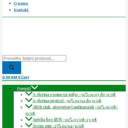
O nama
Kontakt
0,00
KM
0
Cart
Popusti
A-derma exomega spf50 -30% 01/05 do 31/08
A-derma protect -50% 01/04 do 31/08
Alivit cink, aterostop i antiparazit -20% 01/08-
31/08
Apivita bee SUN -20% 03/08-23/08
Avene sun -25% 01/04-31/08