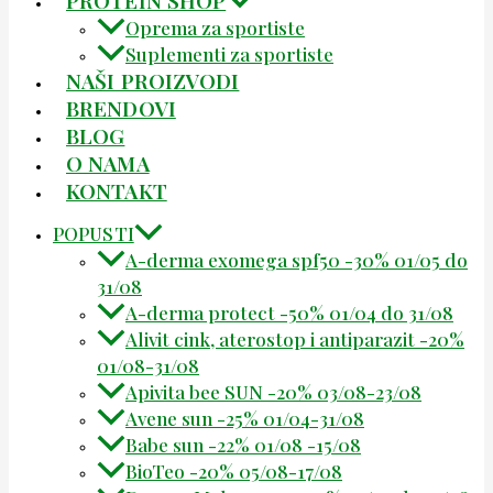
Oprema za sportiste
Suplementi za sportiste
NAŠI PROIZVODI
BRENDOVI
BLOG
O NAMA
KONTAKT
POPUSTI
A-derma exomega spf50 -30% 01/05 do
31/08
A-derma protect -50% 01/04 do 31/08
Alivit cink, aterostop i antiparazit -20%
01/08-31/08
Apivita bee SUN -20% 03/08-23/08
Avene sun -25% 01/04-31/08
Babe sun -22% 01/08 -15/08
BioTeo -20% 05/08-17/08