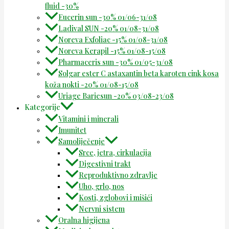
fluid -30%
Eucerin sun -30% 01/06-31/08
Ladival SUN -20% 01/08-31/08
Noreva Exfoliac -15% 01/08-31/08
Noreva Kerapil -15% 01/08-15/08
Pharmaceris sun -30% 01/05-31/08
Solgar ester C astaxantin beta karoten cink kosa
koža nokti -20% 01/08-15/08
Uriage Bariesun -20% 03/08-23/08
Kategorije
Vitamini i minerali
Imunitet
Samoliječenje
Srce, jetra, cirkulacija
Digestivni trakt
Reproduktivno zdravlje
Uho, grlo, nos
Kosti, zglobovi i mišići
Nervni sistem
Oralna higijena