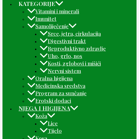
KATEGORIJE
Vitamini i minerali
Imunitet
Samoliječenje
Srce, jetra, cirkulacija
Digestivni trakt
Reproduktivno zdravlje
Uho, grlo, nos
Kosti, zglobovi i mišići
Nervni sistem
Oralna higijena
Medicinska sredstva
Program za sunčanje
Erotski dodaci
NJEGA I HIGIJENA
Koža
Lice
Tijelo
Kosa