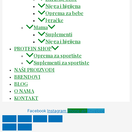
Njega i higijena
Oprema za bebe
Igračke
Mama
Suplementi
Njega i higijena
PROTEIN SHOP
Oprema za sportiste
Suplementi za sportiste
NAŠI PROIZVODI
BRENDOVI
BLOG
O NAMA
KONTAKT
Facebook
Instagram
Phone-alt
Envelope