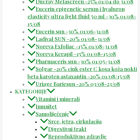
Ducray Melascreen -25% 01/04 do 31/08
Eucerin epigenetic serum i hyaluron
elasticity ultra light fluid 50 ml -30% 01/08-
15/08
Eucerin sun -30% 01/06-31/08
Ladival SUN -20% 01/08-31/08
Noreva Exfoliac -15% 01/08-31/08
Noreva Kerapil -15% 01/08-15/08
Pharmaceris sun -30% 01/05-31/08
Solgar -20% cink ester C kosa koža nokti
beta karoten astaxantin -20% 01/08/15/08
Uriage Bariesun -20% 03/08-23/08
KATEGORIJE
Vitamini i minerali
Imunitet
Samoliječenje
Srce, jetra, cirkulacija
Digestivni trakt
Reproduktivno zdravlje