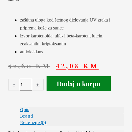
zaštitna uloga kod štetnog djelovanja UV zraka i
priprema kože za sunce
izvor karotenoida: alfa- i beta-karoten, lutein,
zeaksantin, kriptoksantin
antioksidans
52,60
KM
42,08
KM
Dodaj u korpu
-
+
Opis
Brand
Recenzije (0)