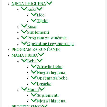
NJEGA I HIGIJENA
Koža
Lice
Tijelo
Kosa
Suplementi
Program za sunčanje
Opekotine i regeneracija
PROGRAM ZA SUNČANJE
MAMA I BEBA
Beba
Zdravlje bebe
Njega i higijena
Oprema za bebe
Igračke
Mama
Suplementi
Njega i higijena
PROTEIN SHOP