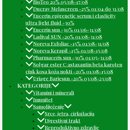
BioTeo 20% 05/08-17/08
Ducray Melascreen -25% 01/04 do 31/08
Eucerin epigenetic serum i elasticity
ultra light fluid -30%
Eucerin sun -30% 01/06-31/08
Ladival SUN -20% 01/08-31/08
Noreva Exfoliac -15% 01/08-31/08
Noreva Kerapil -15% 01/08-15/08
Pharmaceris sun -30% 01/05-31/08
Solgar ester C astaxantin beta karoten
cink kosa koža nokti -20% 01/08-15/08
Uriage Bariesun -20% 03/08-23/08
KATEGORIJE
Vitamini i minerali
Imunitet
Samoliječenje
Srce, jetra, cirkulacija
Digestivni trakt
Reproduktivno zdravlje