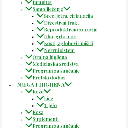
Imunitet
Samoliječenje
Srce, jetra, cirkulacija
Digestivni trakt
Reproduktivno zdravlje
Uho, grlo, nos
Kosti, zglobovi i mišići
Nervni sistem
Oralna higijena
Medicinska sredstva
Program za sunčanje
Erotski dodaci
NJEGA I HIGIJENA
Koža
Lice
Tijelo
Kosa
Suplementi
Program za sunčanje