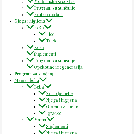
Medicinska sredstva
Program za sunčanje
Erotski dodaci
Njega i higijena
Koža
Lice
Tijelo
Kosa
Suplementi
Program za sunčanje
Opekotine i regeneracija
Program za sunčanje
Mama i beba
Beba
Zdravlje bebe
Njega i higijena
Oprema za bebe
Igračke
Mama
Suplementi
Njega i higijena