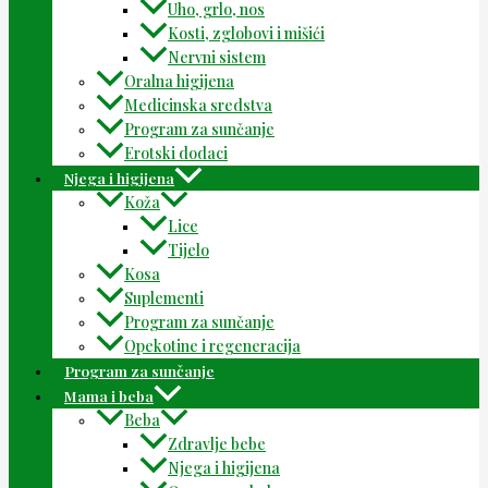
Uho, grlo, nos
Kosti, zglobovi i mišići
Nervni sistem
Oralna higijena
Medicinska sredstva
Program za sunčanje
Erotski dodaci
Njega i higijena
Koža
Lice
Tijelo
Kosa
Suplementi
Program za sunčanje
Opekotine i regeneracija
Program za sunčanje
Mama i beba
Beba
Zdravlje bebe
Njega i higijena