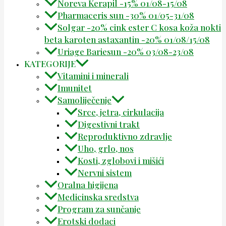
Noreva Kerapil -15% 01/08-15/08
Pharmaceris sun -30% 01/05-31/08
Solgar -20% cink ester C kosa koža nokti
beta karoten astaxantin -20% 01/08/15/08
Uriage Bariesun -20% 03/08-23/08
KATEGORIJE
Vitamini i minerali
Imunitet
Samoliječenje
Srce, jetra, cirkulacija
Digestivni trakt
Reproduktivno zdravlje
Uho, grlo, nos
Kosti, zglobovi i mišići
Nervni sistem
Oralna higijena
Medicinska sredstva
Program za sunčanje
Erotski dodaci