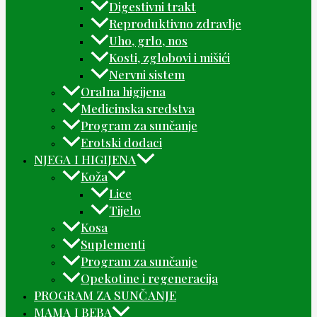
Digestivni trakt
Reproduktivno zdravlje
Uho, grlo, nos
Kosti, zglobovi i mišići
Nervni sistem
Oralna higijena
Medicinska sredstva
Program za sunčanje
Erotski dodaci
NJEGA I HIGIJENA
Koža
Lice
Tijelo
Kosa
Suplementi
Program za sunčanje
Opekotine i regeneracija
PROGRAM ZA SUNČANJE
MAMA I BEBA