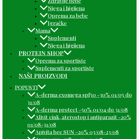
Zdravlje bebe
Njega i higijena
Oprema za bebe
Igračke
Mama
Suplementi
Njega i higijena
PROTEIN SHOP
Oprema za sportiste
Suplementi za sportiste
NAŠI PROIZVODI
POPUSTI
A-derma exomega spf50 -30% 01/05 do
31/08
A-derma protect -50% 01/04 do 31/08
Alivit cink, aterostop i antiparazit -20%
01/08-31/08
Apivita bee SUN -20% 03/08-23/08