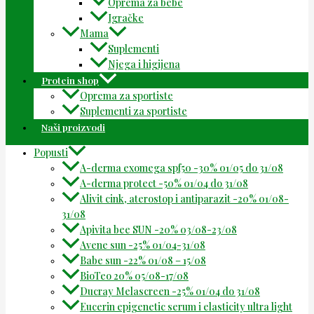
Oprema za bebe
Igračke
Mama
Suplementi
Njega i higijena
Protein shop
Oprema za sportiste
Suplementi za sportiste
Naši proizvodi
Popusti
A-derma exomega spf50 -30% 01/05 do 31/08
A-derma protect -50% 01/04 do 31/08
Alivit cink, aterostop i antiparazit -20% 01/08-
31/08
Apivita bee SUN -20% 03/08-23/08
Avene sun -25% 01/04-31/08
Babe sun -22% 01/08 – 15/08
BioTeo 20% 05/08-17/08
Ducray Melascreen -25% 01/04 do 31/08
Eucerin epigenetic serum i elasticity ultra light