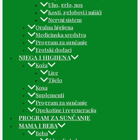
Uho, grlo, nos
Kosti, zglobovi i mišići
Nervni sistem
Oralna higijena
Medicinska sredstva
Program za sunčanje
Erotski dodaci
NJEGA I HIGIJENA
Koža
Lice
Tijelo
Kosa
Suplementi
Program za sunčanje
Opekotine i regeneracija
PROGRAM ZA SUNČANJE
MAMA I BEBA
Beba