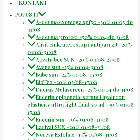
KONTAKT
POPUSTI
A-derma exomega spf50 -30% 01/05 do
31/08
A-derma protect -50% 01/04 do 31/08
Alivit cink, aterostop i antiparazit -20%
01/08-31/08
Apivita bee SUN -20% 03/08-23/08
Avene sun -25% 01/04-31/08
Babe sun -22% 01/08 -15/08
BioTeo -20% 05/08-17/08
Ducray Melascreen -25% 01/04 do 31/08
Eucerin epigenetic serum i hyaluron
elasticity ultra light fluid 50 ml -30% 01/08-
15/08
Eucerin sun -30% 01/06-31/08
Ladival SUN -20% 01/08-31/08
Noreva Exfoliac -15% 01/08-31/08