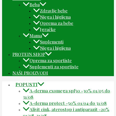
Beba
Zdravlje bebe
Njega i higijena
Oprema za bebe
Igračke
Mama
Suplementi
Njega i higijena
PROTEIN SHOP
Oprema za sportiste
Suplementi za sportiste
NAŠI PROIZVODI
POPUSTI
A-derma exomega spf50 -30% 01/05 do
31/08
A-derma protect -50% 01/04 do 31/08
Alivit cink, aterostop i antiparazit -20%
01/08-31/08