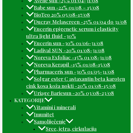
Avene sun -25% 01/04-31/08
Babe sun -22% 01/08 – 15/08
BioTeo 20% 05/08-17/08
Ducray Melascreen -25% 01/04 do 31/08
Eucerin epigenetic serum i elasticity
ultra light fluid -30%
Eucerin sun -30% 01/06-31/08
Ladival SUN -20% 01/08-31/08
Noreva Exfoliac -15% 01/08-31/08
Noreva Kerapil -15% 01/08-15/08
Pharmaceris sun -30% 01/05-31/08
Solgar ester C astaxantin beta karoten
cink kosa koža nokti -20% 01/08-15/08
Uriage Bariesun -20% 03/08-23/08
KATEGORIJE
Vitamini i minerali
Imunitet
Samoliječenje
Srce, jetra, cirkulacija