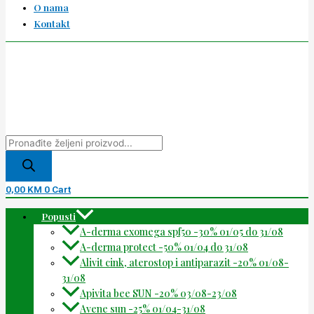
O nama
Kontakt
0,00
KM
0
Cart
Popusti
A-derma exomega spf50 -30% 01/05 do 31/08
A-derma protect -50% 01/04 do 31/08
Alivit cink, aterostop i antiparazit -20% 01/08-
31/08
Apivita bee SUN -20% 03/08-23/08
Avene sun -25% 01/04-31/08