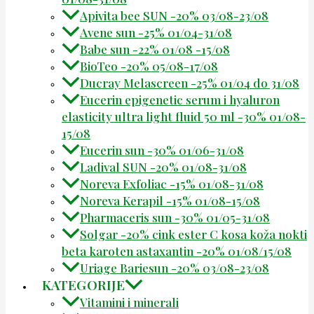
Apivita bee SUN -20% 03/08-23/08
Avene sun -25% 01/04-31/08
Babe sun -22% 01/08 -15/08
BioTeo -20% 05/08-17/08
Ducray Melascreen -25% 01/04 do 31/08
Eucerin epigenetic serum i hyaluron
elasticity ultra light fluid 50 ml -30% 01/08-
15/08
Eucerin sun -30% 01/06-31/08
Ladival SUN -20% 01/08-31/08
Noreva Exfoliac -15% 01/08-31/08
Noreva Kerapil -15% 01/08-15/08
Pharmaceris sun -30% 01/05-31/08
Solgar -20% cink ester C kosa koža nokti
beta karoten astaxantin -20% 01/08/15/08
Uriage Bariesun -20% 03/08-23/08
KATEGORIJE
Vitamini i minerali