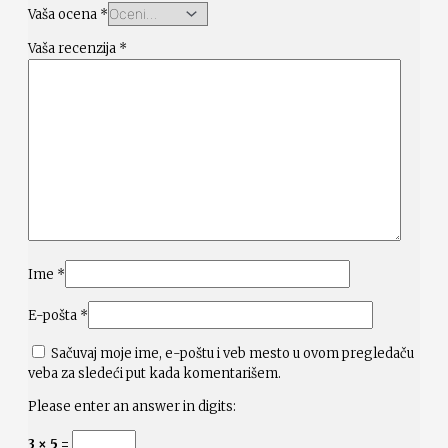
Vaša ocena
*
Vaša recenzija
*
Ime
*
E-pošta
*
Sačuvaj moje ime, e-poštu i veb mesto u ovom pregledaču
veba za sledeći put kada komentarišem.
Please enter an answer in digits:
3 × 5 =