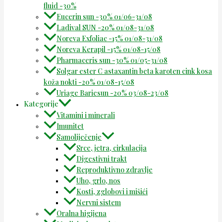
fluid -30%
Eucerin sun -30% 01/06-31/08
Ladival SUN -20% 01/08-31/08
Noreva Exfoliac -15% 01/08-31/08
Noreva Kerapil -15% 01/08-15/08
Pharmaceris sun -30% 01/05-31/08
Solgar ester C astaxantin beta karoten cink kosa
koža nokti -20% 01/08-15/08
Uriage Bariesun -20% 03/08-23/08
Kategorije
Vitamini i minerali
Imunitet
Samoliječenje
Srce, jetra, cirkulacija
Digestivni trakt
Reproduktivno zdravlje
Uho, grlo, nos
Kosti, zglobovi i mišići
Nervni sistem
Oralna higijena