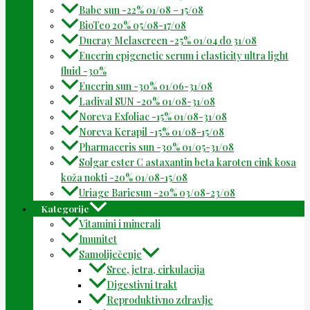
Babe sun -22% 01/08 – 15/08
BioTeo 20% 05/08-17/08
Ducray Melascreen -25% 01/04 do 31/08
Eucerin epigenetic serum i elasticity ultra light
fluid -30%
Eucerin sun -30% 01/06-31/08
Ladival SUN -20% 01/08-31/08
Noreva Exfoliac -15% 01/08-31/08
Noreva Kerapil -15% 01/08-15/08
Pharmaceris sun -30% 01/05-31/08
Solgar ester C astaxantin beta karoten cink kosa
koža nokti -20% 01/08-15/08
Uriage Bariesun -20% 03/08-23/08
Kategorije
Vitamini i minerali
Imunitet
Samoliječenje
Srce, jetra, cirkulacija
Digestivni trakt
Reproduktivno zdravlje