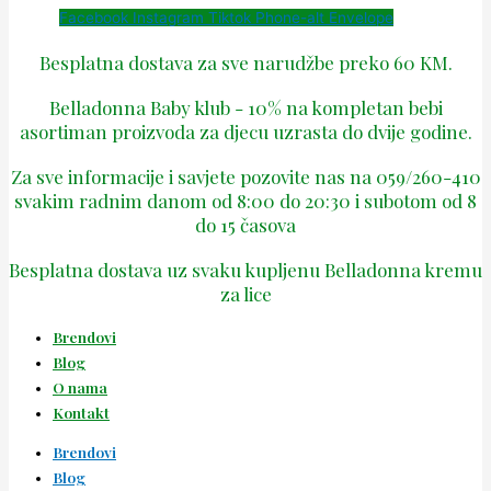
Facebook
Instagram
Tiktok
Phone-alt
Envelope
Besplatna dostava za sve narudžbe preko 60 KM.
Belladonna Baby klub - 10% na kompletan bebi
asortiman proizvoda za djecu uzrasta do dvije godine.
Za sve informacije i savjete pozovite nas na 059/260-410
svakim radnim danom od 8:00 do 20:30 i subotom od 8
do 15 časova
Besplatna dostava uz svaku kupljenu Belladonna kremu
za lice
Brendovi
Blog
O nama
Kontakt
Brendovi
Blog