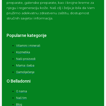
preparate, galenske preparate, kao i brojne kreme za
njegu i regeneraciju kože. Naš cilj i želja je bila da Vam
pružimo adekvatnu zdrastvenu zaštitu, dostupnost
stručnih savjeta i informacija.
Popularne kategorije
Vitamini i minerali
Kozmetika
Naši proizvodi
Mama i beba
Samoliječenje
O Belladonni
O nama
Naš tim
Blog