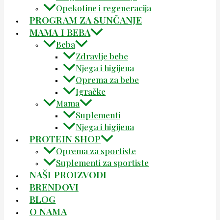
Opekotine i regeneracija
PROGRAM ZA SUNČANJE
MAMA I BEBA
Beba
Zdravlje bebe
Njega i higijena
Oprema za bebe
Igračke
Mama
Suplementi
Njega i higijena
PROTEIN SHOP
Oprema za sportiste
Suplementi za sportiste
NAŠI PROIZVODI
BRENDOVI
BLOG
O NAMA