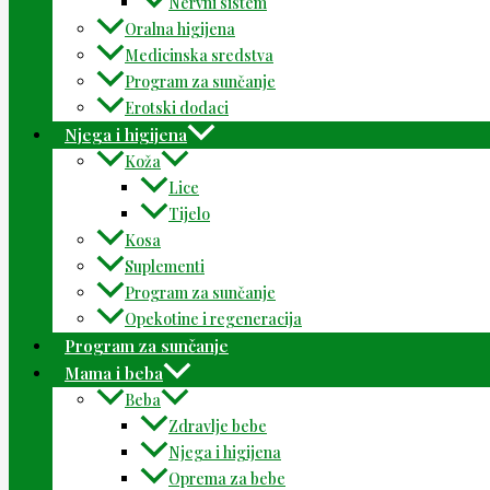
Nervni sistem
Oralna higijena
Medicinska sredstva
Program za sunčanje
Erotski dodaci
Njega i higijena
Koža
Lice
Tijelo
Kosa
Suplementi
Program za sunčanje
Opekotine i regeneracija
Program za sunčanje
Mama i beba
Beba
Zdravlje bebe
Njega i higijena
Oprema za bebe