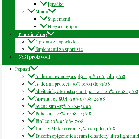
Igračke
Mama
Suplementi
Njega i higijena
Protein shop
Oprema za sportiste
Suplementi za sportiste
Naši proizvodi
Popusti
A-derma exomega spf50 -30% 01/05 do 31/08
A-derma protect -50% 01/04 do 31/08
Alivit cink, aterostop i antiparazit -20% 01/08-31/08
Apivita bee SUN -20% 03/08-23/08
Avene sun -25% 01/04-31/08
Babe sun -22% 01/08 – 15/08
BioTeo 20% 05/08-17/08
Ducray Melascreen -25% 01/04 do 31/08
Eucerin epigenetic serum i elasticity ultra light flu