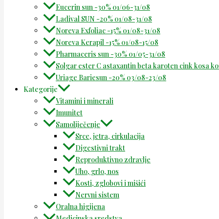
Eucerin sun -30% 01/06-31/08
Ladival SUN -20% 01/08-31/08
Noreva Exfoliac -15% 01/08-31/08
Noreva Kerapil -15% 01/08-15/08
Pharmaceris sun -30% 01/05-31/08
Solgar ester C astaxantin beta karoten cink kosa k
Uriage Bariesun -20% 03/08-23/08
Kategorije
Vitamini i minerali
Imunitet
Samoliječenje
Srce, jetra, cirkulacija
Digestivni trakt
Reproduktivno zdravlje
Uho, grlo, nos
Kosti, zglobovi i mišići
Nervni sistem
Oralna higijena
Medicinska sredstva