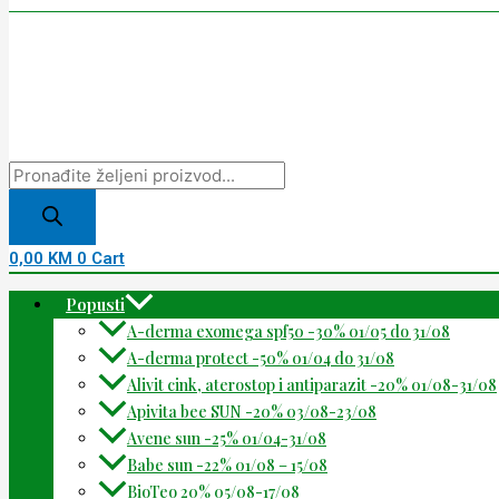
0,00
KM
0
Cart
Popusti
A-derma exomega spf50 -30% 01/05 do 31/08
A-derma protect -50% 01/04 do 31/08
Alivit cink, aterostop i antiparazit -20% 01/08-31/08
Apivita bee SUN -20% 03/08-23/08
Avene sun -25% 01/04-31/08
Babe sun -22% 01/08 – 15/08
BioTeo 20% 05/08-17/08