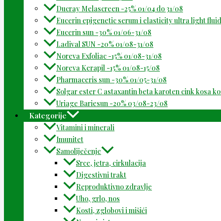
Ducray Melascreen -25% 01/04 do 31/08
Eucerin epigenetic serum i elasticity ultra light flu
Eucerin sun -30% 01/06-31/08
Ladival SUN -20% 01/08-31/08
Noreva Exfoliac -15% 01/08-31/08
Noreva Kerapil -15% 01/08-15/08
Pharmaceris sun -30% 01/05-31/08
Solgar ester C astaxantin beta karoten cink kosa k
Uriage Bariesun -20% 03/08-23/08
Kategorije
Vitamini i minerali
Imunitet
Samoliječenje
Srce, jetra, cirkulacija
Digestivni trakt
Reproduktivno zdravlje
Uho, grlo, nos
Kosti, zglobovi i mišići