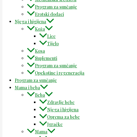
Program za sunčanje
Erotski dodaci
Njega i higijena
Koža
Lice
Tijelo
Kosa
Suplementi
Program za sunčanje
Opekotine i regeneracija
Program za sunčanje
Mama i beba
Beba
Zdravlje bebe
Njega i higijena
Oprema za bebe
Igračke
Mama