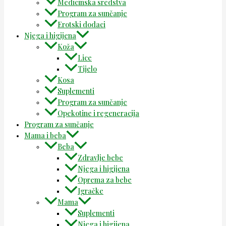
Medicinska sredstva
Program za sunčanje
Erotski dodaci
Njega i higijena
Koža
Lice
Tijelo
Kosa
Suplementi
Program za sunčanje
Opekotine i regeneracija
Program za sunčanje
Mama i beba
Beba
Zdravlje bebe
Njega i higijena
Oprema za bebe
Igračke
Mama
Suplementi
Njega i higijena