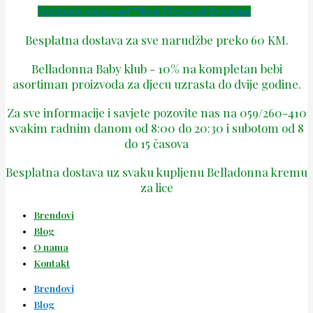
Facebook
Instagram
Tiktok
Phone-alt
Envelope
Besplatna dostava za sve narudžbe preko 60 KM.
Belladonna Baby klub - 10% na kompletan bebi
asortiman proizvoda za djecu uzrasta do dvije godine.
Za sve informacije i savjete pozovite nas na 059/260-410
svakim radnim danom od 8:00 do 20:30 i subotom od 8
do 15 časova
Besplatna dostava uz svaku kupljenu Belladonna kremu
za lice
Brendovi
Blog
O nama
Kontakt
Brendovi
Blog