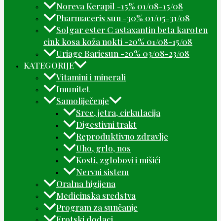
Noreva Kerapil -15% 01/08-15/08
Pharmaceris sun -30% 01/05-31/08
Solgar ester C astaxantin beta karoten
cink kosa koža nokti -20% 01/08-15/08
Uriage Bariesun -20% 03/08-23/08
KATEGORIJE
Vitamini i minerali
Imunitet
Samoliječenje
Srce, jetra, cirkulacija
Digestivni trakt
Reproduktivno zdravlje
Uho, grlo, nos
Kosti, zglobovi i mišići
Nervni sistem
Oralna higijena
Medicinska sredstva
Program za sunčanje
Erotski dodaci