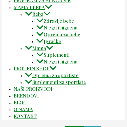
PROGRAM ZA SUNČANJE
MAMA I BEBA
Beba
Zdravlje bebe
Njega i higijena
Oprema za bebe
Igračke
Mama
Suplementi
Njega i higijena
PROTEIN SHOP
Oprema za sportiste
Suplementi za sportiste
NAŠI PROIZVODI
BRENDOVI
BLOG
O NAMA
KONTAKT