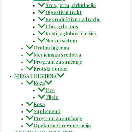
Srce, jetra, cirkulacija
Digestivni trakt
Reproduktivno zdravlje
Uho, grlo, nos
Kosti, zglobovi i mišići
Nervni sistem
Oralna higijena
Medicinska sredstva
Program za sunčanje
Erotski dodaci
NJEGA I HIGIJENA
Koža
Lice
Tijelo
Kosa
Suplementi
Program za sunčanje
Opekotine i regeneracija