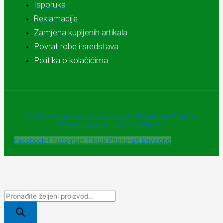
Isporuka
Reklamacije
Zamjena kupljenih artikala
Povrat robe i sredstava
Politika o kolačićima
© 2025 - Sva prava zadržava Apoteke "Belladonna" Trebinje |
Powered and designed by Webherzz
Facebook-f
Instagram
Tiktok
Phone-alt
Envelope