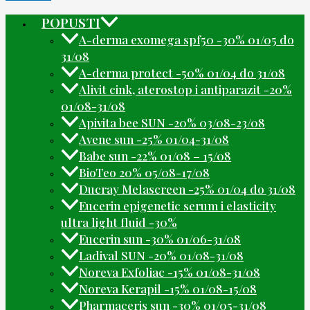
POPUSTI
A-derma exomega spf50 -30% 01/05 do
31/08
A-derma protect -50% 01/04 do 31/08
Alivit cink, aterostop i antiparazit -20%
01/08-31/08
Apivita bee SUN -20% 03/08-23/08
Avene sun -25% 01/04-31/08
Babe sun -22% 01/08 – 15/08
BioTeo 20% 05/08-17/08
Ducray Melascreen -25% 01/04 do 31/08
Eucerin epigenetic serum i elasticity
ultra light fluid -30%
Eucerin sun -30% 01/06-31/08
Ladival SUN -20% 01/08-31/08
Noreva Exfoliac -15% 01/08-31/08
Noreva Kerapil -15% 01/08-15/08
Pharmaceris sun -30% 01/05-31/08