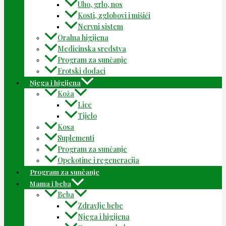
Uho, grlo, nos
Kosti, zglobovi i mišići
Nervni sistem
Oralna higijena
Medicinska sredstva
Program za sunčanje
Erotski dodaci
Njega i higijena
Koža
Lice
Tijelo
Kosa
Suplementi
Program za sunčanje
Opekotine i regeneracija
Program za sunčanje
Mama i beba
Beba
Zdravlje bebe
Njega i higijena