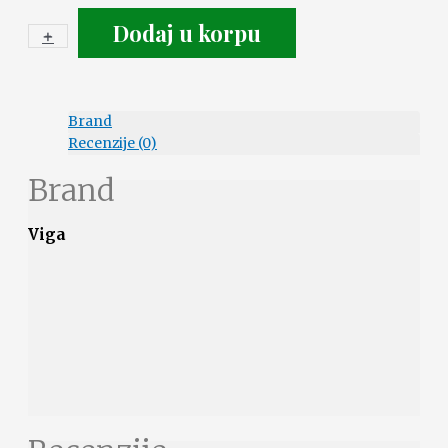
Dodaj u korpu
+
-
Brand
Recenzije (0)
Brand
Viga