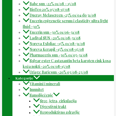
Babe sun -22% 01/08 – 15/08
BioTeo 20% 05/08-17/08
Ducray Melascreen -25% 01/04 do 31/08
Eucerin epigenetic serum i elasticity ultra light
fluid -30%
Eucerin sun -30% 01/06-31/08
Ladival SUN -20% 01/08-31/08
Noreva Exfoliac -15% 01/08-31/08
Noreva Kerapil -15% 01/08-15/08
Pharmaceris sun -30% 01/05-31/08
Solgar ester C astaxantin beta karoten cink kosa
koža nokti -20% 01/08-15/08
Uriage Bariesun -20% 03/08-23/08
Kategorije
Vitamini i minerali
Imunitet
Samoliječenje
Srce, jetra, cirkulacija
Digestivni trakt
Reproduktivno zdravlje