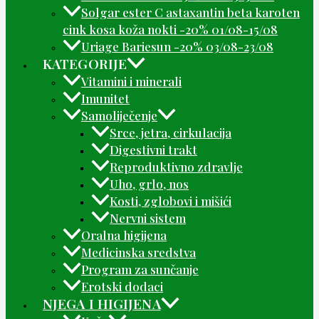
Solgar ester C astaxantin beta karoten
cink kosa koža nokti -20% 01/08-15/08
Uriage Bariesun -20% 03/08-23/08
KATEGORIJE
Vitamini i minerali
Imunitet
Samoliječenje
Srce, jetra, cirkulacija
Digestivni trakt
Reproduktivno zdravlje
Uho, grlo, nos
Kosti, zglobovi i mišići
Nervni sistem
Oralna higijena
Medicinska sredstva
Program za sunčanje
Erotski dodaci
NJEGA I HIGIJENA