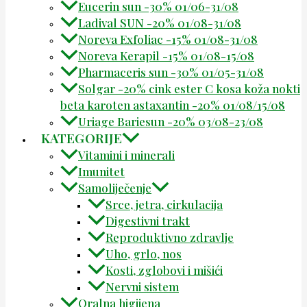
Eucerin sun -30% 01/06-31/08
Ladival SUN -20% 01/08-31/08
Noreva Exfoliac -15% 01/08-31/08
Noreva Kerapil -15% 01/08-15/08
Pharmaceris sun -30% 01/05-31/08
Solgar -20% cink ester C kosa koža nokti
beta karoten astaxantin -20% 01/08/15/08
Uriage Bariesun -20% 03/08-23/08
KATEGORIJE
Vitamini i minerali
Imunitet
Samoliječenje
Srce, jetra, cirkulacija
Digestivni trakt
Reproduktivno zdravlje
Uho, grlo, nos
Kosti, zglobovi i mišići
Nervni sistem
Oralna higijena