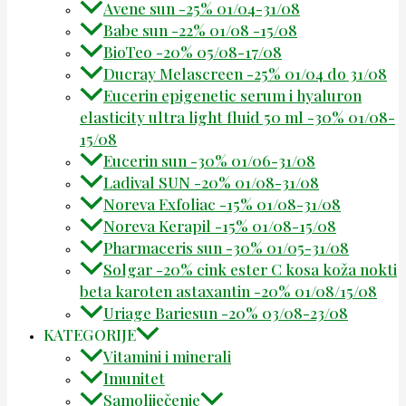
Avene sun -25% 01/04-31/08
Babe sun -22% 01/08 -15/08
BioTeo -20% 05/08-17/08
Ducray Melascreen -25% 01/04 do 31/08
Eucerin epigenetic serum i hyaluron
elasticity ultra light fluid 50 ml -30% 01/08-
15/08
Eucerin sun -30% 01/06-31/08
Ladival SUN -20% 01/08-31/08
Noreva Exfoliac -15% 01/08-31/08
Noreva Kerapil -15% 01/08-15/08
Pharmaceris sun -30% 01/05-31/08
Solgar -20% cink ester C kosa koža nokti
beta karoten astaxantin -20% 01/08/15/08
Uriage Bariesun -20% 03/08-23/08
KATEGORIJE
Vitamini i minerali
Imunitet
Samoliječenje