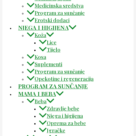
Medicinska sredstva
Program za sunčanje
Erotski dodaci
NJEGA I HIGIJENA
Koža
Lice
Tijelo
Kosa
Suplementi
Program za sunčanje
Opekotine i regeneracija
PROGRAM ZA SUNČANJE
MAMA I BEBA
Beba
Zdravlje bebe
Njega i higijena
Oprema za bebe
Igračke