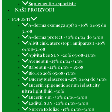
Suplementi za sportiste
NAŠI PROIZVODI
POPUSTI
A-derma exomega spf50 -30% 01/05 do
31/08
A-derma protect -50% 01/04 do 31/08
Alivit cink, aterostop i antiparazit -20%
01/08-31/08
Apivita bee SUN -20% 03/08-23/08
Avene sun -25% 01/04-31/08
Babe sun -22% 01/08 – 15/08
BioTeo 20% 05/08-17/08
Ducray Melascreen -25% 01/04 do 31/08
Eucerin epigenetic serum i elasticity
ultra light fluid -30%
Eucerin sun -30% 01/06-31/08
Ladival SUN -20% 01/08-31/08
Noreva Exfoliac -15% 01/08-31/08