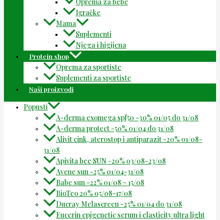
Oprema za bebe
Igračke
Mama
Suplementi
Njega i higijena
Protein shop
Oprema za sportiste
Suplementi za sportiste
Naši proizvodi
Popusti
A-derma exomega spf50 -30% 01/05 do 31/08
A-derma protect -50% 01/04 do 31/08
Alivit cink, aterostop i antiparazit -20% 01/08-
31/08
Apivita bee SUN -20% 03/08-23/08
Avene sun -25% 01/04-31/08
Babe sun -22% 01/08 – 15/08
BioTeo 20% 05/08-17/08
Ducray Melascreen -25% 01/04 do 31/08
Eucerin epigenetic serum i elasticity ultra light