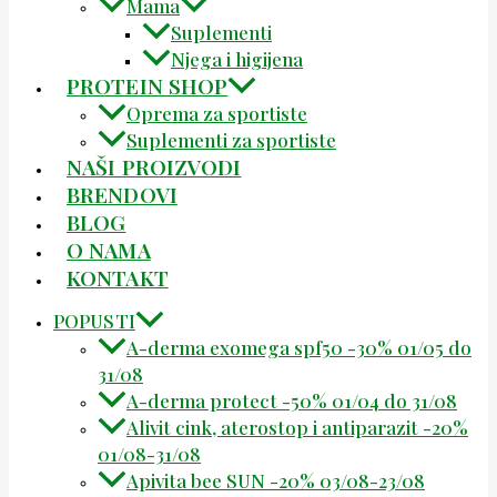
Mama
Suplementi
Njega i higijena
PROTEIN SHOP
Oprema za sportiste
Suplementi za sportiste
NAŠI PROIZVODI
BRENDOVI
BLOG
O NAMA
KONTAKT
POPUSTI
A-derma exomega spf50 -30% 01/05 do
31/08
A-derma protect -50% 01/04 do 31/08
Alivit cink, aterostop i antiparazit -20%
01/08-31/08
Apivita bee SUN -20% 03/08-23/08