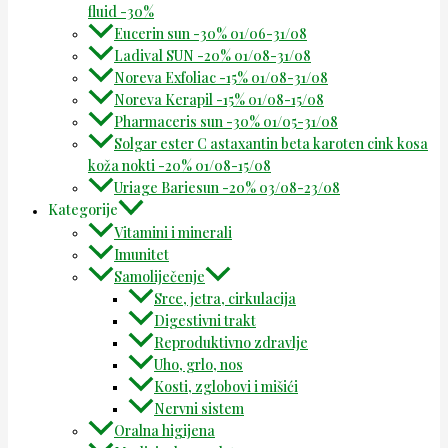
fluid -30%
Eucerin sun -30% 01/06-31/08
Ladival SUN -20% 01/08-31/08
Noreva Exfoliac -15% 01/08-31/08
Noreva Kerapil -15% 01/08-15/08
Pharmaceris sun -30% 01/05-31/08
Solgar ester C astaxantin beta karoten cink kosa
koža nokti -20% 01/08-15/08
Uriage Bariesun -20% 03/08-23/08
Kategorije
Vitamini i minerali
Imunitet
Samoliječenje
Srce, jetra, cirkulacija
Digestivni trakt
Reproduktivno zdravlje
Uho, grlo, nos
Kosti, zglobovi i mišići
Nervni sistem
Oralna higijena