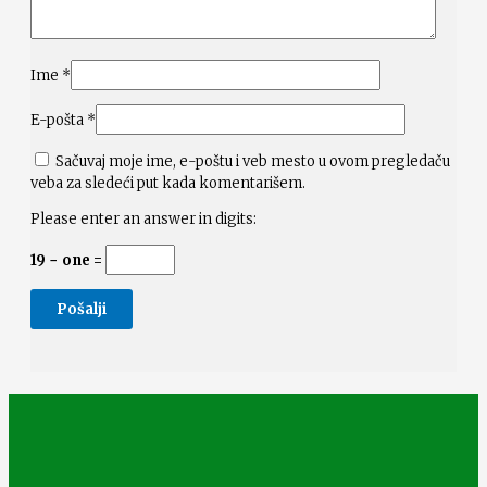
Ime
*
E-pošta
*
Sačuvaj moje ime, e-poštu i veb mesto u ovom pregledaču
veba za sledeći put kada komentarišem.
Please enter an answer in digits:
19 − one =