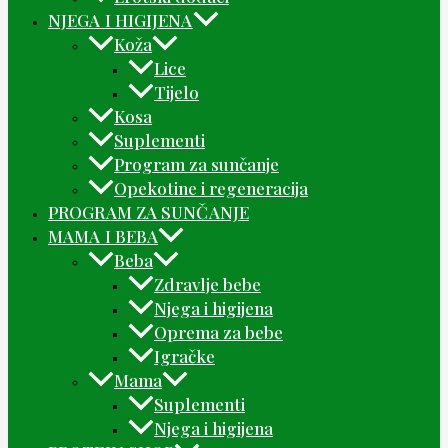
NJEGA I HIGIJENA
Koža
Lice
Tijelo
Kosa
Suplementi
Program za sunčanje
Opekotine i regeneracija
PROGRAM ZA SUNČANJE
MAMA I BEBA
Beba
Zdravlje bebe
Njega i higijena
Oprema za bebe
Igračke
Mama
Suplementi
Njega i higijena