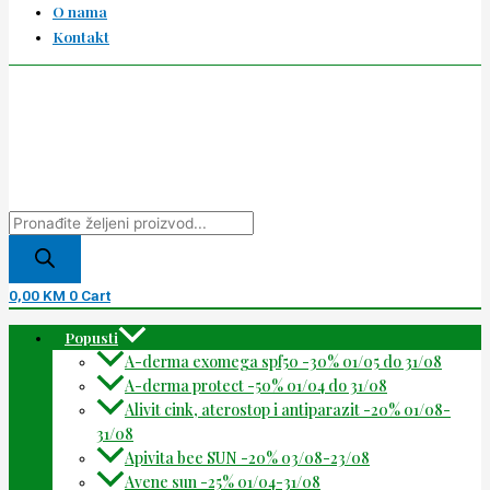
O nama
Kontakt
0,00
KM
0
Cart
Popusti
A-derma exomega spf50 -30% 01/05 do 31/08
A-derma protect -50% 01/04 do 31/08
Alivit cink, aterostop i antiparazit -20% 01/08-
31/08
Apivita bee SUN -20% 03/08-23/08
Avene sun -25% 01/04-31/08