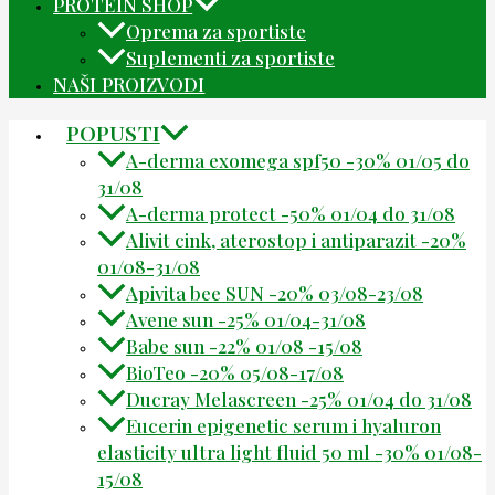
PROTEIN SHOP
Oprema za sportiste
Suplementi za sportiste
NAŠI PROIZVODI
POPUSTI
A-derma exomega spf50 -30% 01/05 do
31/08
A-derma protect -50% 01/04 do 31/08
Alivit cink, aterostop i antiparazit -20%
01/08-31/08
Apivita bee SUN -20% 03/08-23/08
Avene sun -25% 01/04-31/08
Babe sun -22% 01/08 -15/08
BioTeo -20% 05/08-17/08
Ducray Melascreen -25% 01/04 do 31/08
Eucerin epigenetic serum i hyaluron
elasticity ultra light fluid 50 ml -30% 01/08-
15/08