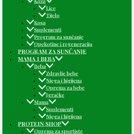
Koža
Lice
Tijelo
Kosa
Suplementi
Program za sunčanje
Opekotine i regeneracija
PROGRAM ZA SUNČANJE
MAMA I BEBA
Beba
Zdravlje bebe
Njega i higijena
Oprema za bebe
Igračke
Mama
Suplementi
Njega i higijena
PROTEIN SHOP
Oprema za sportiste