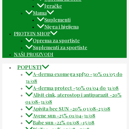
Igračke
Mama
Suplementi
Njega i higijena
PROTEIN SHOP
Oprema za sportiste
Suplementi za sportiste
NAŠI PROIZVODI
POPUSTI
A-derma exomega spf50 -30% 01/05 do
31/08
A-derma protect -50% 01/04 do 31/08
Alivit cink, aterostop i antiparazit -20%
01/08-31/08
Apivita bee SUN -20% 03/08-23/08
Avene sun -25% 01/04-31/08
Babe sun -22% 01/08 -15/08