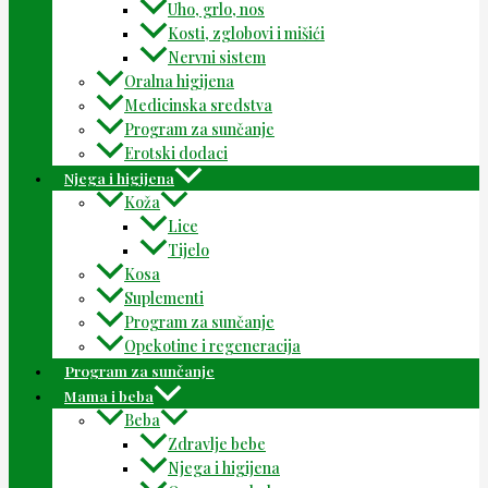
Uho, grlo, nos
Kosti, zglobovi i mišići
Nervni sistem
Oralna higijena
Medicinska sredstva
Program za sunčanje
Erotski dodaci
Njega i higijena
Koža
Lice
Tijelo
Kosa
Suplementi
Program za sunčanje
Opekotine i regeneracija
Program za sunčanje
Mama i beba
Beba
Zdravlje bebe
Njega i higijena