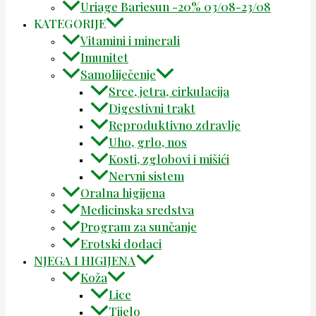
Uriage Bariesun -20% 03/08-23/08
KATEGORIJE
Vitamini i minerali
Imunitet
Samoliječenje
Srce, jetra, cirkulacija
Digestivni trakt
Reproduktivno zdravlje
Uho, grlo, nos
Kosti, zglobovi i mišići
Nervni sistem
Oralna higijena
Medicinska sredstva
Program za sunčanje
Erotski dodaci
NJEGA I HIGIJENA
Koža
Lice
Tijelo