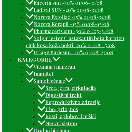
Eucerin sun -30% 01/06-31/08
Ladival SUN -20% 01/08-31/08
Noreva Exfoliac -15% 01/08-31/08
Noreva Kerapil -15% 01/08-15/08
Pharmaceris sun -30% 01/05-31/08
Solgar ester C astaxantin beta karoten
cink kosa koža nokti -20% 01/08-15/08
Uriage Bariesun -20% 03/08-23/08
KATEGORIJE
Vitamini i minerali
Imunitet
Samoliječenje
Srce, jetra, cirkulacija
Digestivni trakt
Reproduktivno zdravlje
Uho, grlo, nos
Kosti, zglobovi i mišići
Nervni sistem
Oralna higijena