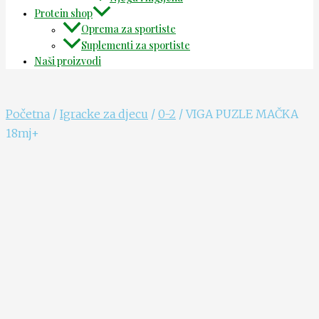
Protein shop
Oprema za sportiste
Suplementi za sportiste
Naši proizvodi
Početna
/
Igracke za djecu
/
0-2
/ VIGA PUZLE MAČKA
18mj+