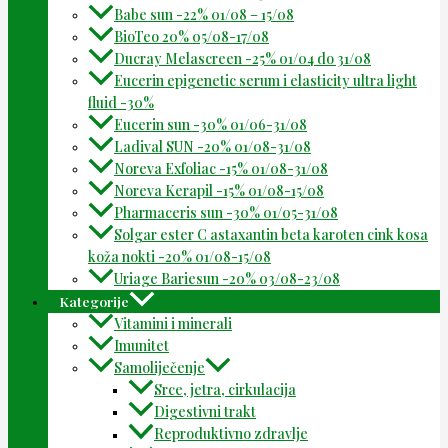
Babe sun -22% 01/08 – 15/08
BioTeo 20% 05/08-17/08
Ducray Melascreen -25% 01/04 do 31/08
Eucerin epigenetic serum i elasticity ultra light
fluid -30%
Eucerin sun -30% 01/06-31/08
Ladival SUN -20% 01/08-31/08
Noreva Exfoliac -15% 01/08-31/08
Noreva Kerapil -15% 01/08-15/08
Pharmaceris sun -30% 01/05-31/08
Solgar ester C astaxantin beta karoten cink kosa
koža nokti -20% 01/08-15/08
Uriage Bariesun -20% 03/08-23/08
Kategorije
Vitamini i minerali
Imunitet
Samoliječenje
Srce, jetra, cirkulacija
Digestivni trakt
Reproduktivno zdravlje