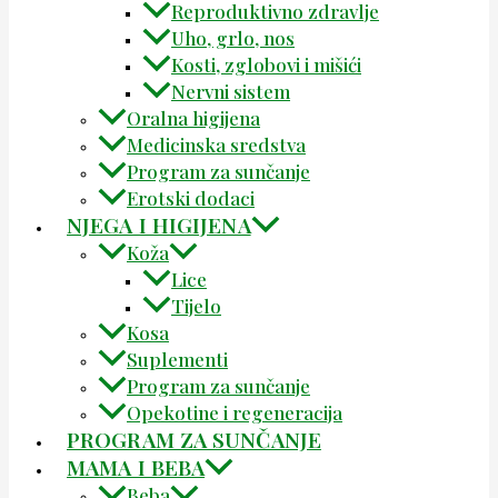
Reproduktivno zdravlje
Uho, grlo, nos
Kosti, zglobovi i mišići
Nervni sistem
Oralna higijena
Medicinska sredstva
Program za sunčanje
Erotski dodaci
NJEGA I HIGIJENA
Koža
Lice
Tijelo
Kosa
Suplementi
Program za sunčanje
Opekotine i regeneracija
PROGRAM ZA SUNČANJE
MAMA I BEBA
Beba