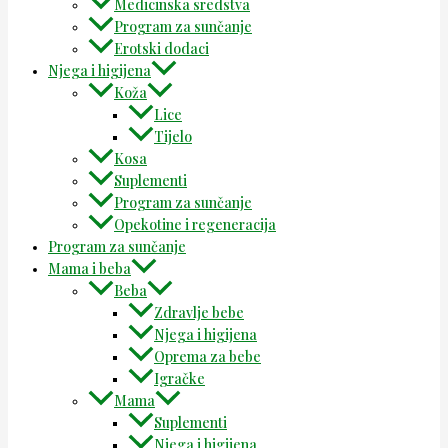
Medicinska sredstva
Program za sunčanje
Erotski dodaci
Njega i higijena
Koža
Lice
Tijelo
Kosa
Suplementi
Program za sunčanje
Opekotine i regeneracija
Program za sunčanje
Mama i beba
Beba
Zdravlje bebe
Njega i higijena
Oprema za bebe
Igračke
Mama
Suplementi
Njega i higijena