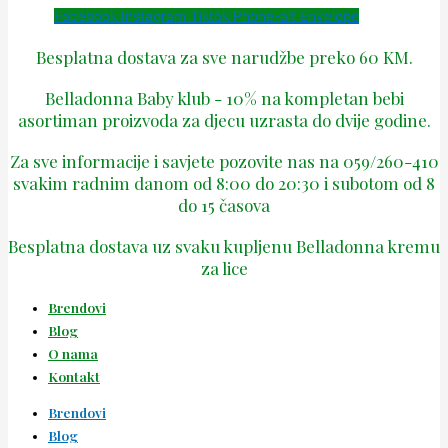
Facebook
Instagram
Tiktok
Phone-alt
Envelope
Besplatna dostava za sve narudžbe preko 60 KM.
Belladonna Baby klub - 10% na kompletan bebi
asortiman proizvoda za djecu uzrasta do dvije godine.
Za sve informacije i savjete pozovite nas na 059/260-410
svakim radnim danom od 8:00 do 20:30 i subotom od 8
do 15 časova
Besplatna dostava uz svaku kupljenu Belladonna kremu
za lice
Brendovi
Blog
O nama
Kontakt
Brendovi
Blog