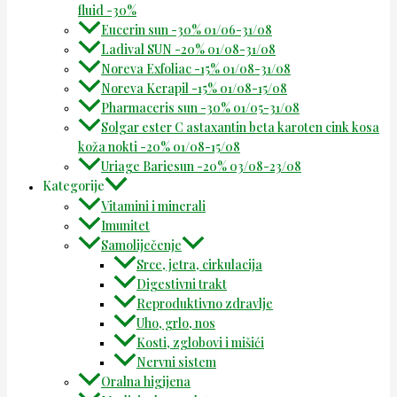
fluid -30%
Eucerin sun -30% 01/06-31/08
Ladival SUN -20% 01/08-31/08
Noreva Exfoliac -15% 01/08-31/08
Noreva Kerapil -15% 01/08-15/08
Pharmaceris sun -30% 01/05-31/08
Solgar ester C astaxantin beta karoten cink kosa
koža nokti -20% 01/08-15/08
Uriage Bariesun -20% 03/08-23/08
Kategorije
Vitamini i minerali
Imunitet
Samoliječenje
Srce, jetra, cirkulacija
Digestivni trakt
Reproduktivno zdravlje
Uho, grlo, nos
Kosti, zglobovi i mišići
Nervni sistem
Oralna higijena