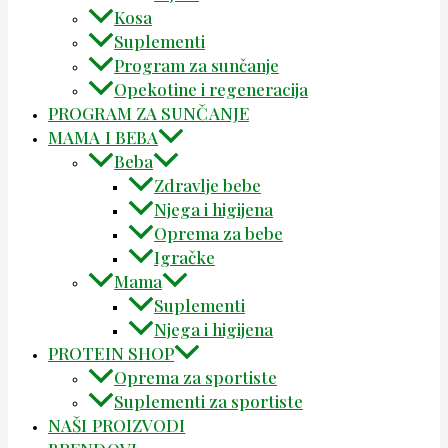
Kosa
Suplementi
Program za sunčanje
Opekotine i regeneracija
PROGRAM ZA SUNČANJE
MAMA I BEBA
Beba
Zdravlje bebe
Njega i higijena
Oprema za bebe
Igračke
Mama
Suplementi
Njega i higijena
PROTEIN SHOP
Oprema za sportiste
Suplementi za sportiste
NAŠI PROIZVODI