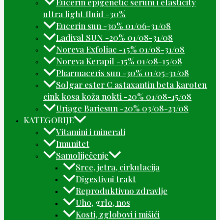
Eucerin epigenetic serum i elasticity
ultra light fluid -30%
Eucerin sun -30% 01/06-31/08
Ladival SUN -20% 01/08-31/08
Noreva Exfoliac -15% 01/08-31/08
Noreva Kerapil -15% 01/08-15/08
Pharmaceris sun -30% 01/05-31/08
Solgar ester C astaxantin beta karoten
cink kosa koža nokti -20% 01/08-15/08
Uriage Bariesun -20% 03/08-23/08
KATEGORIJE
Vitamini i minerali
Imunitet
Samoliječenje
Srce, jetra, cirkulacija
Digestivni trakt
Reproduktivno zdravlje
Uho, grlo, nos
Kosti, zglobovi i mišići