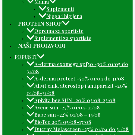
Mama
Suplementi
Njega i higijena
PROTEIN SHOP
Oprema za sportiste
Suplementi za sportiste
NAŠI PROIZVODI
POPUSTI
A-derma exomega spf50 -30% 01/05 do
31/08
A-derma protect -50% 01/04 do 31/08
Alivit cink, aterostop i antiparazit -20%
01/08-31/08
Apivita bee SUN -20% 03/08-23/08
Avene sun -25% 01/04-31/08
Babe sun -22% 01/08 – 15/08
BioTeo 20% 05/08-17/08
Ducray Melascreen -25% 01/04 do 31/08