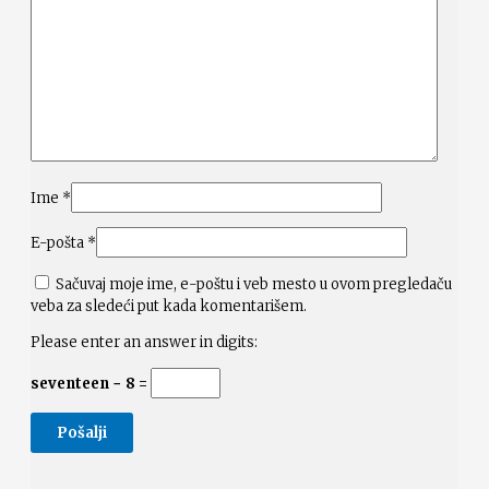
Ime
*
E-pošta
*
Sačuvaj moje ime, e-poštu i veb mesto u ovom pregledaču
veba za sledeći put kada komentarišem.
Please enter an answer in digits:
seventeen − 8 =