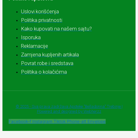
Uslovi korišćenja
Politika privatnosti
Kako kupovati na našem sajtu?
Isporuka
Reklamacije
Zamjena kupljenih artikala
Povrat robe i sredstava
Politika o kolačićima
© 2025 - Sva prava zadržava Apoteke "Belladonna" Trebinje |
Powered and designed by Webherzz
Facebook-f
Instagram
Tiktok
Phone-alt
Envelope