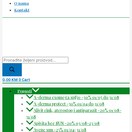
O nama
Kontakt
0,00
KM
0
Cart
Popusti
A-derma exomega spf50 -30% 01/05 do 31/08
A-derma protect -50% 01/04 do 31/08
Alivit cink, aterostop i antiparazit -20% 01/08-
31/08
Apivita bee SUN -20% 03/08-23/08
Avene sun -25% 01/04-31/08