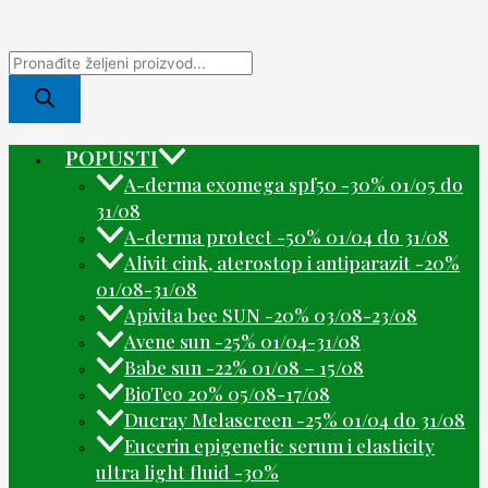
POPUSTI
A-derma exomega spf50 -30% 01/05 do
31/08
A-derma protect -50% 01/04 do 31/08
Alivit cink, aterostop i antiparazit -20%
01/08-31/08
Apivita bee SUN -20% 03/08-23/08
Avene sun -25% 01/04-31/08
Babe sun -22% 01/08 – 15/08
BioTeo 20% 05/08-17/08
Ducray Melascreen -25% 01/04 do 31/08
Eucerin epigenetic serum i elasticity
ultra light fluid -30%