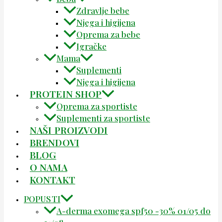
Zdravlje bebe
Njega i higijena
Oprema za bebe
Igračke
Mama
Suplementi
Njega i higijena
PROTEIN SHOP
Oprema za sportiste
Suplementi za sportiste
NAŠI PROIZVODI
BRENDOVI
BLOG
O NAMA
KONTAKT
POPUSTI
A-derma exomega spf50 -30% 01/05 do