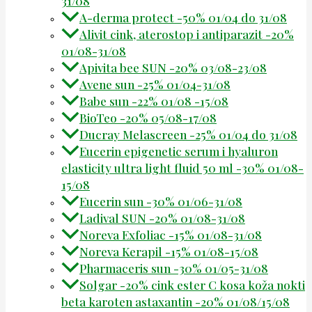
31/08
A-derma protect -50% 01/04 do 31/08
Alivit cink, aterostop i antiparazit -20%
01/08-31/08
Apivita bee SUN -20% 03/08-23/08
Avene sun -25% 01/04-31/08
Babe sun -22% 01/08 -15/08
BioTeo -20% 05/08-17/08
Ducray Melascreen -25% 01/04 do 31/08
Eucerin epigenetic serum i hyaluron
elasticity ultra light fluid 50 ml -30% 01/08-
15/08
Eucerin sun -30% 01/06-31/08
Ladival SUN -20% 01/08-31/08
Noreva Exfoliac -15% 01/08-31/08
Noreva Kerapil -15% 01/08-15/08
Pharmaceris sun -30% 01/05-31/08
Solgar -20% cink ester C kosa koža nokti
beta karoten astaxantin -20% 01/08/15/08