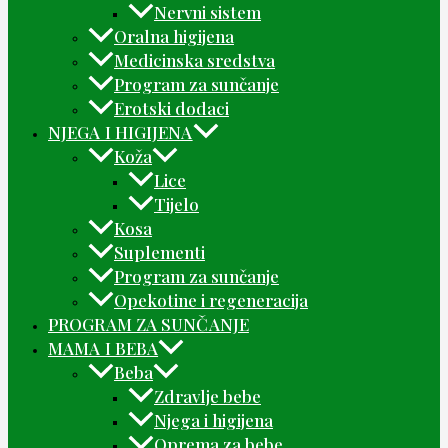
Nervni sistem
Oralna higijena
Medicinska sredstva
Program za sunčanje
Erotski dodaci
NJEGA I HIGIJENA
Koža
Lice
Tijelo
Kosa
Suplementi
Program za sunčanje
Opekotine i regeneracija
PROGRAM ZA SUNČANJE
MAMA I BEBA
Beba
Zdravlje bebe
Njega i higijena
Oprema za bebe