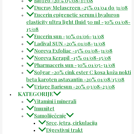
BioTeo -20% 05/08-17/08
Ducray Melascreen -25% 01/04 do 31/08
Eucerin epigenetic serum i hyaluron
elasticity ultra light fluid 50 ml -30% 01/08-
15/08
Eucerin sun -30% 01/06-31/08
Ladival SUN -20% 01/08-31/08
Noreva Exfoliac -15% 01/08-31/08
Noreva Kerapil -15% 01/08-15/08
Pharmaceris sun -30% 01/05-31/08
Solgar -20% cink ester C kosa koža nokti
beta karoten astaxantin -20% 01/08/15/08
Uriage Bariesun -20% 03/08-23/08
KATEGORIJE
Vitamini i minerali
Imunitet
Samoliječenje
Srce, jetra, cirkulacija
Digestivni trakt