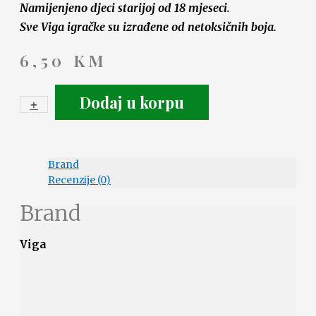
Namijenjeno djeci starijoj od 18 mjeseci.
Sve Viga igračke su izrađene od netoksičnih boja.
6,50
KM
Dodaj u korpu
+
-
Brand
Recenzije (0)
Brand
Viga