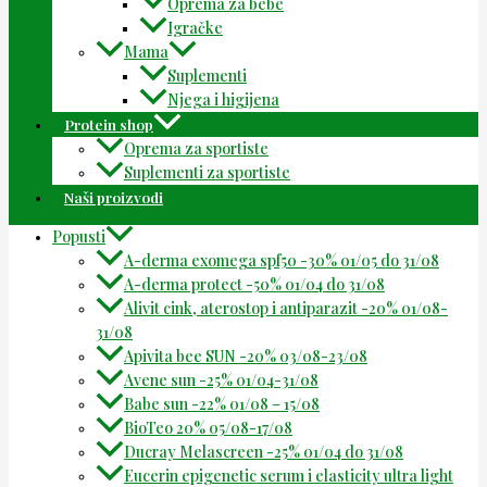
Oprema za bebe
Igračke
Mama
Suplementi
Njega i higijena
Protein shop
Oprema za sportiste
Suplementi za sportiste
Naši proizvodi
Popusti
A-derma exomega spf50 -30% 01/05 do 31/08
A-derma protect -50% 01/04 do 31/08
Alivit cink, aterostop i antiparazit -20% 01/08-
31/08
Apivita bee SUN -20% 03/08-23/08
Avene sun -25% 01/04-31/08
Babe sun -22% 01/08 – 15/08
BioTeo 20% 05/08-17/08
Ducray Melascreen -25% 01/04 do 31/08
Eucerin epigenetic serum i elasticity ultra light