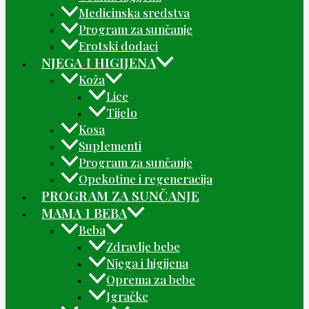
Medicinska sredstva
Program za sunčanje
Erotski dodaci
NJEGA I HIGIJENA
Koža
Lice
Tijelo
Kosa
Suplementi
Program za sunčanje
Opekotine i regeneracija
PROGRAM ZA SUNČANJE
MAMA I BEBA
Beba
Zdravlje bebe
Njega i higijena
Oprema za bebe
Igračke