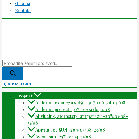
O nama
Kontakt
0,00
KM
0
Cart
Popusti
A-derma exomega spf50 -30% 01/05 do 31/08
A-derma protect -50% 01/04 do 31/08
Alivit cink, aterostop i antiparazit -20% 01/08-
31/08
Apivita bee SUN -20% 03/08-23/08
Avene sun -25% 01/04-31/08