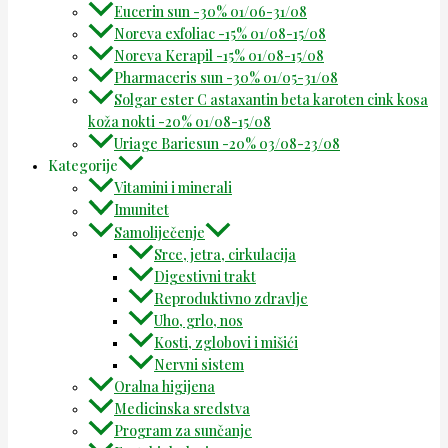
Eucerin sun -30% 01/06-31/08
Noreva exfoliac -15% 01/08-15/08
Noreva Kerapil -15% 01/08-15/08
Pharmaceris sun -30% 01/05-31/08
Solgar ester C astaxantin beta karoten cink kosa
koža nokti -20% 01/08-15/08
Uriage Bariesun -20% 03/08-23/08
Kategorije
Vitamini i minerali
Imunitet
Samoliječenje
Srce, jetra, cirkulacija
Digestivni trakt
Reproduktivno zdravlje
Uho, grlo, nos
Kosti, zglobovi i mišići
Nervni sistem
Oralna higijena
Medicinska sredstva
Program za sunčanje