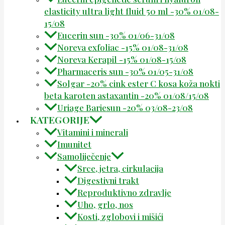
elasticity ultra light fluid 50 ml -30% 01/08-
15/08
Eucerin sun -30% 01/06-31/08
Noreva exfoliac -15% 01/08-31/08
Noreva Kerapil -15% 01/08-15/08
Pharmaceris sun -30% 01/05-31/08
Solgar -20% cink ester C kosa koža nokti
beta karoten astaxantin -20% 01/08/15/08
Uriage Bariesun -20% 03/08-23/08
KATEGORIJE
Vitamini i minerali
Imunitet
Samoliječenje
Srce, jetra, cirkulacija
Digestivni trakt
Reproduktivno zdravlje
Uho, grlo, nos
Kosti, zglobovi i mišići