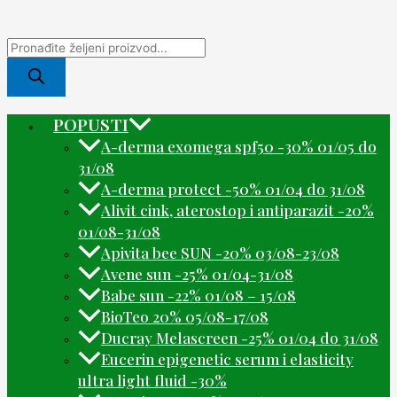
POPUSTI
A-derma exomega spf50 -30% 01/05 do
31/08
A-derma protect -50% 01/04 do 31/08
Alivit cink, aterostop i antiparazit -20%
01/08-31/08
Apivita bee SUN -20% 03/08-23/08
Avene sun -25% 01/04-31/08
Babe sun -22% 01/08 – 15/08
BioTeo 20% 05/08-17/08
Ducray Melascreen -25% 01/04 do 31/08
Eucerin epigenetic serum i elasticity
ultra light fluid -30%