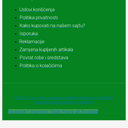
Uslovi korišćenja
Politika privatnosti
Kako kupovati na našem sajtu?
Isporuka
Reklamacije
Zamjena kupljenih artikala
Povrat robe i sredstava
Politika o kolačićima
© 2025 - Sva prava zadržava Apoteke "Belladonna" Trebinje |
Powered and designed by Webherzz
Facebook-f
Instagram
Tiktok
Phone-alt
Envelope