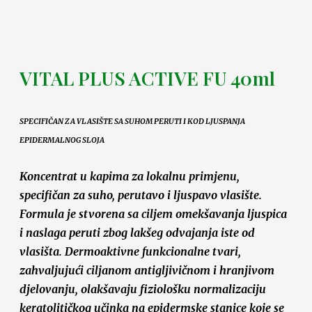
VITAL PLUS ACTIVE FU 40ml
SPECIFIČAN ZA VLASIŠTE SA SUHOM PERUTI I KOD LJUSPANJA
EPIDERMALNOG SLOJA
Koncentrat u kapima za lokalnu primjenu,
specifičan za suho, perutavo i ljuspavo vlasište.
Formula je stvorena sa ciljem omekšavanja ljuspica
i naslaga peruti zbog lakšeg odvajanja iste od
vlasišta. Dermoaktivne funkcionalne tvari,
zahvaljujući ciljanom antigljivičnom i hranjivom
djelovanju, olakšavaju fiziološku normalizaciju
keratolitičkog učinka na epidermske stanice koje se