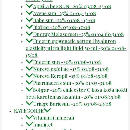
Apivita bee SUN -20% 03/08-23/08
Avene sun -25% 01/04-31/08
Babe sun -22% 01/08 -15/08
BioTeo -20% 05/08-17/08
Ducray Melascreen -25% 01/04 do 31/08
Eucerin epigenetic serum i hyaluron
elasticity ultra light fluid 50 ml -30% 01/08-
15/08
Eucerin sun -30% 01/06-31/08
Noreva exfoliac -15% 01/08-31/08
Noreva Kerapil -15% 01/08-15/08
Pharmaceris sun -30% 01/05-31/08
Solgar -20% cink ester C kosa koža nokti
beta karoten astaxantin -20% 01/08/15/08
Uriage Bariesun -20% 03/08-23/08
KATEGORIJE
Vitamini i minerali
Imunitet