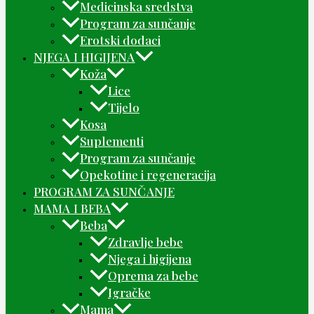
Medicinska sredstva
Program za sunčanje
Erotski dodaci
NJEGA I HIGIJENA
Koža
Lice
Tijelo
Kosa
Suplementi
Program za sunčanje
Opekotine i regeneracija
PROGRAM ZA SUNČANJE
MAMA I BEBA
Beba
Zdravlje bebe
Njega i higijena
Oprema za bebe
Igračke
Mama