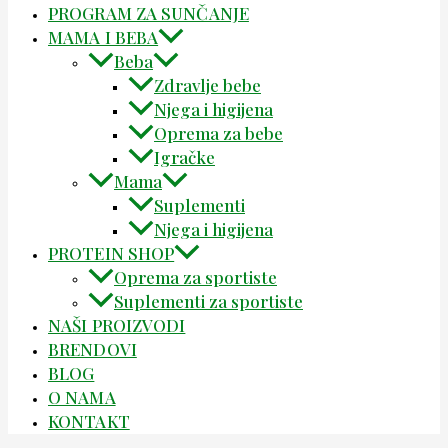
PROGRAM ZA SUNČANJE
MAMA I BEBA
Beba
Zdravlje bebe
Njega i higijena
Oprema za bebe
Igračke
Mama
Suplementi
Njega i higijena
PROTEIN SHOP
Oprema za sportiste
Suplementi za sportiste
NAŠI PROIZVODI
BRENDOVI
BLOG
O NAMA
KONTAKT