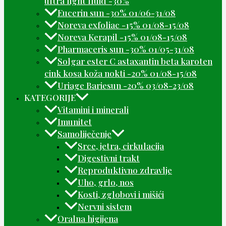
ultra light fluid -30%
Eucerin sun -30% 01/06-31/08
Noreva exfoliac -15% 01/08-15/08
Noreva Kerapil -15% 01/08-15/08
Pharmaceris sun -30% 01/05-31/08
Solgar ester C astaxantin beta karoten
cink kosa koža nokti -20% 01/08-15/08
Uriage Bariesun -20% 03/08-23/08
KATEGORIJE
Vitamini i minerali
Imunitet
Samoliječenje
Srce, jetra, cirkulacija
Digestivni trakt
Reproduktivno zdravlje
Uho, grlo, nos
Kosti, zglobovi i mišići
Nervni sistem
Oralna higijena