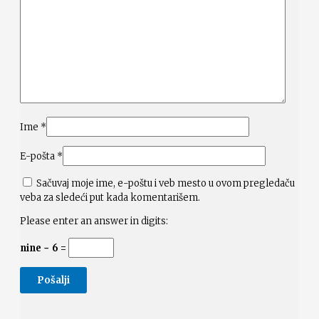
Ime
*
E-pošta
*
Sačuvaj moje ime, e-poštu i veb mesto u ovom pregledaču
veba za sledeći put kada komentarišem.
Please enter an answer in digits:
nine − 6 =