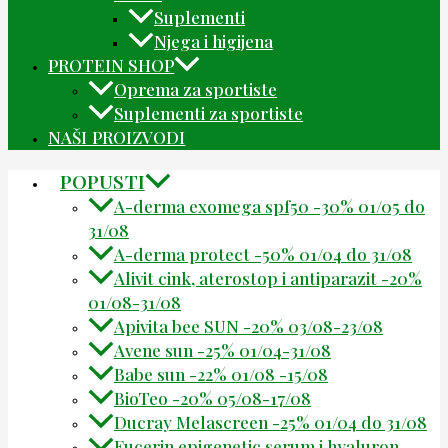
Suplementi
Njega i higijena
PROTEIN SHOP
Oprema za sportiste
Suplementi za sportiste
NAŠI PROIZVODI
POPUSTI
A-derma exomega spf50 -30% 01/05 do
31/08
A-derma protect -50% 01/04 do 31/08
Alivit cink, aterostop i antiparazit -20%
01/08-31/08
Apivita bee SUN -20% 03/08-23/08
Avene sun -25% 01/04-31/08
Babe sun -22% 01/08 -15/08
BioTeo -20% 05/08-17/08
Ducray Melascreen -25% 01/04 do 31/08
Eucerin epigenetic serum i hyaluron