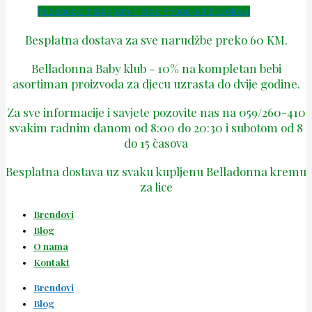
Facebook
Instagram
Tiktok
Phone-alt
Envelope
Besplatna dostava za sve narudžbe preko 60 KM.
Belladonna Baby klub - 10% na kompletan bebi
asortiman proizvoda za djecu uzrasta do dvije godine.
Za sve informacije i savjete pozovite nas na 059/260-410
svakim radnim danom od 8:00 do 20:30 i subotom od 8
do 15 časova
Besplatna dostava uz svaku kupljenu Belladonna kremu
za lice
Brendovi
Blog
O nama
Kontakt
Brendovi
Blog