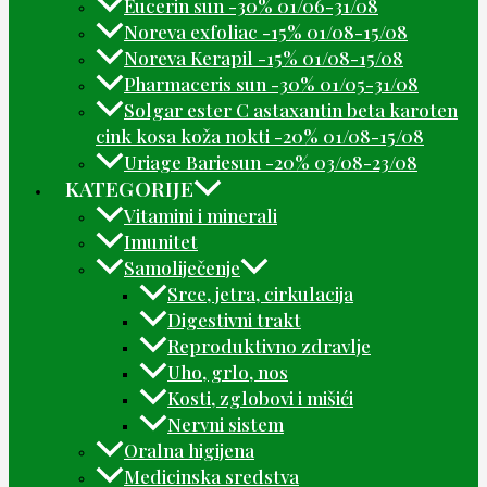
Eucerin sun -30% 01/06-31/08
Noreva exfoliac -15% 01/08-15/08
Noreva Kerapil -15% 01/08-15/08
Pharmaceris sun -30% 01/05-31/08
Solgar ester C astaxantin beta karoten
cink kosa koža nokti -20% 01/08-15/08
Uriage Bariesun -20% 03/08-23/08
KATEGORIJE
Vitamini i minerali
Imunitet
Samoliječenje
Srce, jetra, cirkulacija
Digestivni trakt
Reproduktivno zdravlje
Uho, grlo, nos
Kosti, zglobovi i mišići
Nervni sistem
Oralna higijena
Medicinska sredstva