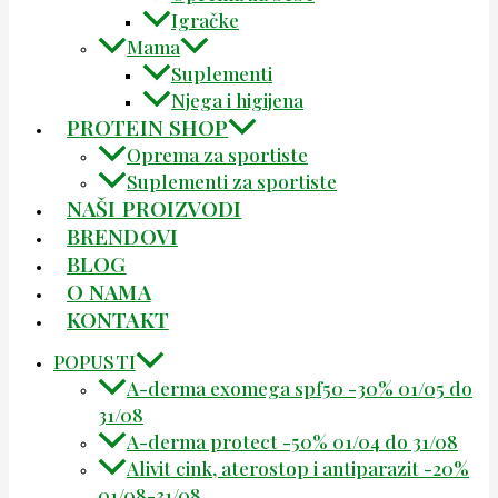
Igračke
Mama
Suplementi
Njega i higijena
PROTEIN SHOP
Oprema za sportiste
Suplementi za sportiste
NAŠI PROIZVODI
BRENDOVI
BLOG
O NAMA
KONTAKT
POPUSTI
A-derma exomega spf50 -30% 01/05 do
31/08
A-derma protect -50% 01/04 do 31/08
Alivit cink, aterostop i antiparazit -20%
01/08-31/08