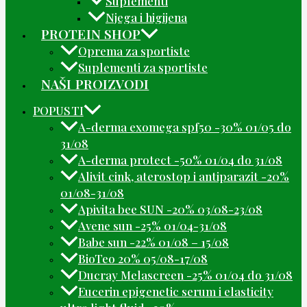
Suplementi
Njega i higijena
PROTEIN SHOP
Oprema za sportiste
Suplementi za sportiste
NAŠI PROIZVODI
POPUSTI
A-derma exomega spf50 -30% 01/05 do
31/08
A-derma protect -50% 01/04 do 31/08
Alivit cink, aterostop i antiparazit -20%
01/08-31/08
Apivita bee SUN -20% 03/08-23/08
Avene sun -25% 01/04-31/08
Babe sun -22% 01/08 – 15/08
BioTeo 20% 05/08-17/08
Ducray Melascreen -25% 01/04 do 31/08
Eucerin epigenetic serum i elasticity