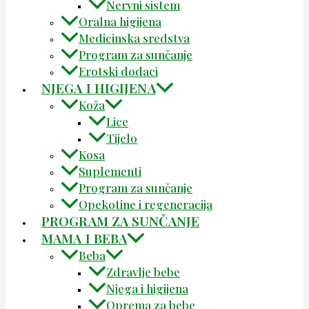
Nervni sistem
Oralna higijena
Medicinska sredstva
Program za sunčanje
Erotski dodaci
NJEGA I HIGIJENA
Koža
Lice
Tijelo
Kosa
Suplementi
Program za sunčanje
Opekotine i regeneracija
PROGRAM ZA SUNČANJE
MAMA I BEBA
Beba
Zdravlje bebe
Njega i higijena
Oprema za bebe