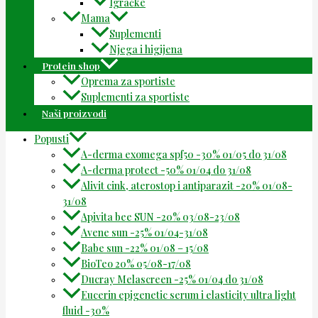
Igračke
Mama
Suplementi
Njega i higijena
Protein shop
Oprema za sportiste
Suplementi za sportiste
Naši proizvodi
Popusti
A-derma exomega spf50 -30% 01/05 do 31/08
A-derma protect -50% 01/04 do 31/08
Alivit cink, aterostop i antiparazit -20% 01/08-
31/08
Apivita bee SUN -20% 03/08-23/08
Avene sun -25% 01/04-31/08
Babe sun -22% 01/08 – 15/08
BioTeo 20% 05/08-17/08
Ducray Melascreen -25% 01/04 do 31/08
Eucerin epigenetic serum i elasticity ultra light
fluid -30%