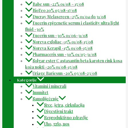
Babe sun -22% 01/08 – 15/08
BioTeo 20% 05/08-17/08
Ducray Melascreen -25% 01/04 do 31/08
Eucerin epigenetic serum i elasticity ultra light
fluid -30%
Eucerin sun -30% 01/06-31/08
Noreva exfoliac -15% 01/08-15/08
Noreva Kerapil -15% 01/08-15/08
Pharmaceris sun -30% 01/05-31/08
Solgar ester C astaxantin beta karoten cink kosa
koža nokti -20% 01/08-15/08
Uriage Bariesun -20% 03/08-23/08
Kategorije
Vitamini i minerali
Imunitet
Samoliječenje
Srce, jetra, cirkulacija
Digestivni trakt
Reproduktivno zdravlje
Uho, grlo, nos