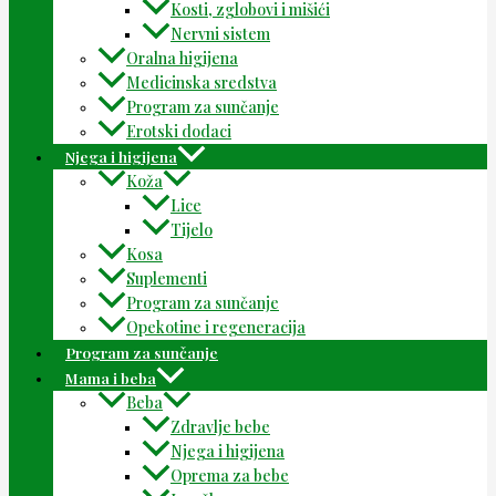
Kosti, zglobovi i mišići
Nervni sistem
Oralna higijena
Medicinska sredstva
Program za sunčanje
Erotski dodaci
Njega i higijena
Koža
Lice
Tijelo
Kosa
Suplementi
Program za sunčanje
Opekotine i regeneracija
Program za sunčanje
Mama i beba
Beba
Zdravlje bebe
Njega i higijena
Oprema za bebe