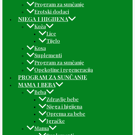
Program za sunčanje
Erotski dodaci
NJEGA I HIGIJENA
Koža
Lice
Tijelo
Kosa
Suplementi
Program za sunčanje
Opekotine i regeneracija
PROGRAM ZA SUNČANJE
MAMA I BEBA
Beba
Zdravlje bebe
Njega i higijena
Oprema za bebe
Igračke
Mama