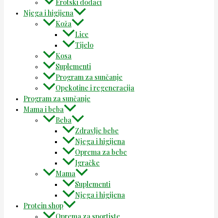
Erotski dodaci
Njega i higijena
Koža
Lice
Tijelo
Kosa
Suplementi
Program za sunčanje
Opekotine i regeneracija
Program za sunčanje
Mama i beba
Beba
Zdravlje bebe
Njega i higijena
Oprema za bebe
Igračke
Mama
Suplementi
Njega i higijena
Protein shop
Oprema za sportiste