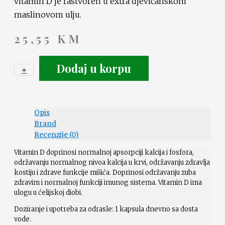
vitamin D je rastvoren u extra djevičanskom
maslinovom ulju.
25,55
KM
Dodaj u korpu
+
-
Opis
Brand
Recenzije (0)
Vitamin D doprinosi normalnoj apsorpciji kalcija i fosfora,
održavanju normalnog nivoa kalcija u krvi, održavanju zdravlja
kostiju i zdrave funkcije mišića. Doprinosi održavanju zuba
zdravim i normalnoj funkciji imunog sistema. Vitamin D ima
ulogu u ćelijskoj diobi.
Doziranje i upotreba za odrasle: 1 kapsula dnevno sa dosta
vode.