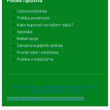
Politike i uputstva
Uslovi korišćenja
Politika privatnosti
Kako kupovati na našem sajtu?
Isporuka
Reklamacije
Zamjena kupljenih artikala
Povrat robe i sredstava
Politika o kolačićima
© 2025 - Sva prava zadržava Apoteke "Belladonna" Trebinje |
Powered and designed by Webherzz
Facebook-f
Instagram
Tiktok
Phone-alt
Envelope