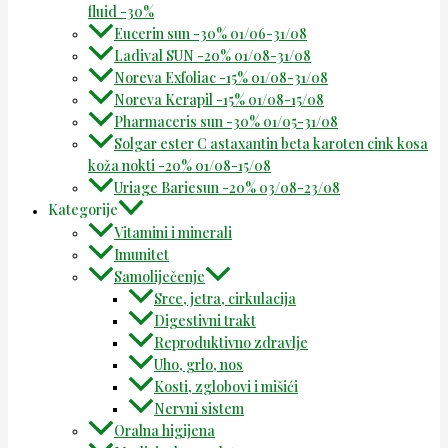
fluid -30%
Eucerin sun -30% 01/06-31/08
Ladival SUN -20% 01/08-31/08
Noreva Exfoliac -15% 01/08-31/08
Noreva Kerapil -15% 01/08-15/08
Pharmaceris sun -30% 01/05-31/08
Solgar ester C astaxantin beta karoten cink kosa
koža nokti -20% 01/08-15/08
Uriage Bariesun -20% 03/08-23/08
Kategorije
Vitamini i minerali
Imunitet
Samoliječenje
Srce, jetra, cirkulacija
Digestivni trakt
Reproduktivno zdravlje
Uho, grlo, nos
Kosti, zglobovi i mišići
Nervni sistem
Oralna higijena