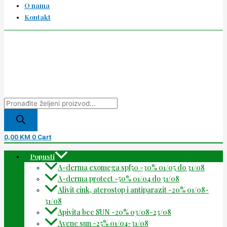
O nama
Kontakt
0,00
KM
0
Cart
Popusti
A-derma exomega spf50 -30% 01/05 do 31/08
A-derma protect -50% 01/04 do 31/08
Alivit cink, aterostop i antiparazit -20% 01/08-
31/08
Apivita bee SUN -20% 03/08-23/08
Avene sun -25% 01/04-31/08