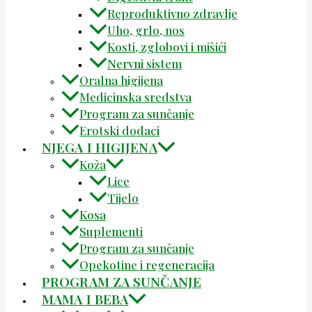
Reproduktivno zdravlje
Uho, grlo, nos
Kosti, zglobovi i mišići
Nervni sistem
Oralna higijena
Medicinska sredstva
Program za sunčanje
Erotski dodaci
NJEGA I HIGIJENA
Koža
Lice
Tijelo
Kosa
Suplementi
Program za sunčanje
Opekotine i regeneracija
PROGRAM ZA SUNČANJE
MAMA I BEBA