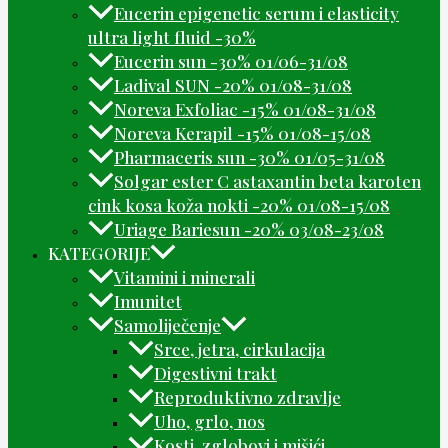
Eucerin epigenetic serum i elasticity
ultra light fluid -30%
Eucerin sun -30% 01/06-31/08
Ladival SUN -20% 01/08-31/08
Noreva Exfoliac -15% 01/08-31/08
Noreva Kerapil -15% 01/08-15/08
Pharmaceris sun -30% 01/05-31/08
Solgar ester C astaxantin beta karoten
cink kosa koža nokti -20% 01/08-15/08
Uriage Bariesun -20% 03/08-23/08
KATEGORIJE
Vitamini i minerali
Imunitet
Samoliječenje
Srce, jetra, cirkulacija
Digestivni trakt
Reproduktivno zdravlje
Uho, grlo, nos
Kosti, zglobovi i mišići