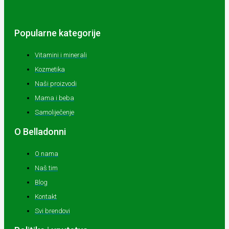
Popularne kategorije
Vitamini i minerali
Kozmetika
Naši proizvodi
Mama i beba
Samoliječenje
O Belladonni
O nama
Naš tim
Blog
Kontakt
Svi brendovi