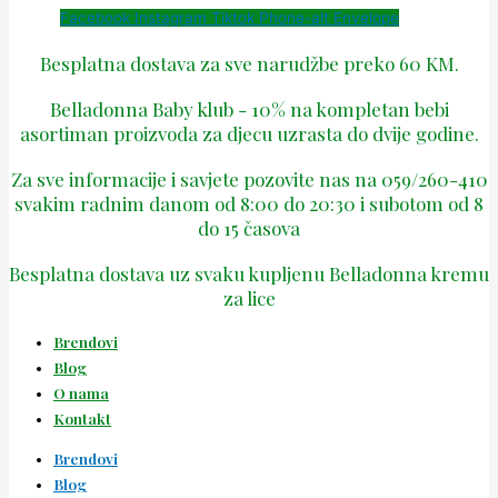
Facebook
Instagram
Tiktok
Phone-alt
Envelope
Besplatna dostava za sve narudžbe preko 60 KM.
Belladonna Baby klub - 10% na kompletan bebi
asortiman proizvoda za djecu uzrasta do dvije godine.
Za sve informacije i savjete pozovite nas na 059/260-410
svakim radnim danom od 8:00 do 20:30 i subotom od 8
do 15 časova
Besplatna dostava uz svaku kupljenu Belladonna kremu
za lice
Brendovi
Blog
O nama
Kontakt
Brendovi
Blog