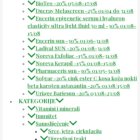
BioTeo -20% 05/08-17/08
Ducray Melascreen -25% 01/04 do 31/08
Eucerin epigenetic serum i hyaluron
elasticity ultra light fluid 50 ml -30% 01/08-
15/08
Eucerin sun -30% 01/06-31/08
Ladival SUN -20% 01/08-31/08
Noreva Exfoliac -15% 01/08-31/08
Noreva Kerapil -15% 01/08-15/08
Pharmaceris sun -30% 01/05-31/08
Solgar -20% cink ester C kosa koža nokti
beta karoten astaxantin -20% 01/08/15/08
Uriage Bariesun -20% 03/08-23/08
KATEGORIJE
Vitamini i minerali
Imunitet
Samoliječenje
Srce, jetra, cirkulacija
Digestivni trakt