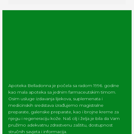
Apoteka Belladonna je počela sa radom 1996. godine
kao mala apoteka sa jednim farmaceutskim timom.
Osim usluge izdavanja lijekova, suplemenata i
medicinskih sredstava izrađujemo magistralne
preparate, galenske preparate, kao i brojne kreme za
njegu i regeneraciju kože. Naš cilj i želja je bila da Vam
pružimo adekvatnu zdrastvenu zaštitu, dostupnost
stručnih savjeta i informacija.