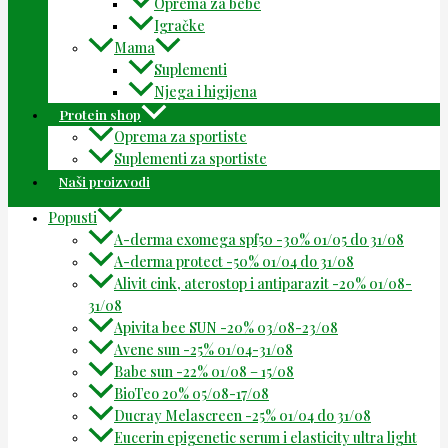
Oprema za bebe
Igračke
Mama
Suplementi
Njega i higijena
Protein shop
Oprema za sportiste
Suplementi za sportiste
Naši proizvodi
Popusti
A-derma exomega spf50 -30% 01/05 do 31/08
A-derma protect -50% 01/04 do 31/08
Alivit cink, aterostop i antiparazit -20% 01/08-
31/08
Apivita bee SUN -20% 03/08-23/08
Avene sun -25% 01/04-31/08
Babe sun -22% 01/08 – 15/08
BioTeo 20% 05/08-17/08
Ducray Melascreen -25% 01/04 do 31/08
Eucerin epigenetic serum i elasticity ultra light