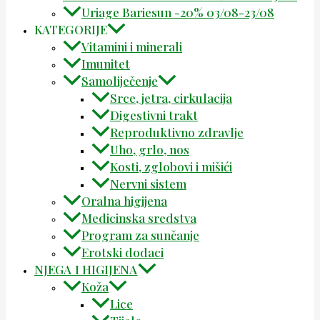
Uriage Bariesun -20% 03/08-23/08
KATEGORIJE
Vitamini i minerali
Imunitet
Samoliječenje
Srce, jetra, cirkulacija
Digestivni trakt
Reproduktivno zdravlje
Uho, grlo, nos
Kosti, zglobovi i mišići
Nervni sistem
Oralna higijena
Medicinska sredstva
Program za sunčanje
Erotski dodaci
NJEGA I HIGIJENA
Koža
Lice