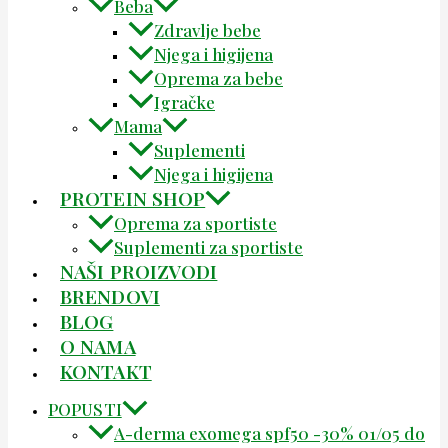
Beba
Zdravlje bebe
Njega i higijena
Oprema za bebe
Igračke
Mama
Suplementi
Njega i higijena
PROTEIN SHOP
Oprema za sportiste
Suplementi za sportiste
NAŠI PROIZVODI
BRENDOVI
BLOG
O NAMA
KONTAKT
POPUSTI
A-derma exomega spf50 -30% 01/05 do