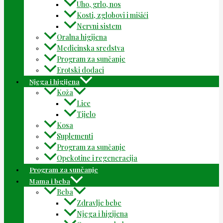
Uho, grlo, nos
Kosti, zglobovi i mišići
Nervni sistem
Oralna higijena
Medicinska sredstva
Program za sunčanje
Erotski dodaci
Njega i higijena
Koža
Lice
Tijelo
Kosa
Suplementi
Program za sunčanje
Opekotine i regeneracija
Program za sunčanje
Mama i beba
Beba
Zdravlje bebe
Njega i higijena