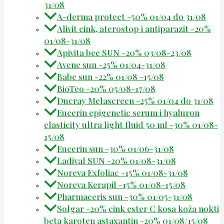
31/08
A-derma protect -50% 01/04 do 31/08
Alivit cink, aterostop i antiparazit -20%
01/08-31/08
Apivita bee SUN -20% 03/08-23/08
Avene sun -25% 01/04-31/08
Babe sun -22% 01/08 -15/08
BioTeo -20% 05/08-17/08
Ducray Melascreen -25% 01/04 do 31/08
Eucerin epigenetic serum i hyaluron
elasticity ultra light fluid 50 ml -30% 01/08-
15/08
Eucerin sun -30% 01/06-31/08
Ladival SUN -20% 01/08-31/08
Noreva Exfoliac -15% 01/08-31/08
Noreva Kerapil -15% 01/08-15/08
Pharmaceris sun -30% 01/05-31/08
Solgar -20% cink ester C kosa koža nokti
beta karoten astaxantin -20% 01/08/15/08