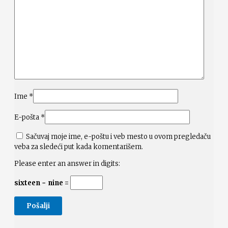
Ime
*
E-pošta
*
Sačuvaj moje ime, e-poštu i veb mesto u ovom pregledaču
veba za sledeći put kada komentarišem.
Please enter an answer in digits:
sixteen − nine =