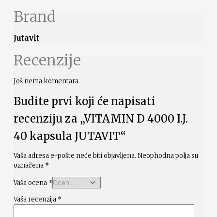
Brand
Jutavit
Recenzije
Još nema komentara.
Budite prvi koji će napisati
recenziju za „VITAMIN D 4000 I.J.
40 kapsula JUTAVIT“
Vaša adresa e-pošte neće biti objavljena.
Neophodna polja su
označena
*
Vaša ocena
*
Vaša recenzija
*