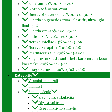
Babe sun -22% 01/08 – 15/08
BioTeo 20% 05/08-17/08
Ducray Melascreen -25% 01/04 do 31/08
Eucerin epigenetic serum i elasticity ultra light
fluid -30%
Eucerin sun -30% 01/06-31/08
Ladival SUN -20% 01/08-31/08
Noreva Exfoliac -15% 01/08-31/08
Noreva Kerapil -15% 01/08-15/08
Pharmaceris sun -30% 01/05-31/08
Solgar ester C astaxantin beta karoten cink kosa
koža nokti -20% 01/08-15/08
Uriage Bariesun -20% 03/08-23/08
Kategorije
Vitamini i minerali
Imunitet
Samoliječenje
Srce, jetra, cirkulacija
Digestivni trakt
Reproduktivno zdravlje