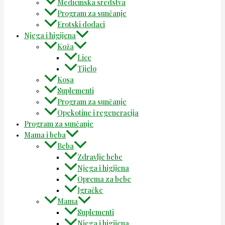
Medicinska sredstva
Program za sunčanje
Erotski dodaci
Njega i higijena
Koža
Lice
Tijelo
Kosa
Suplementi
Program za sunčanje
Opekotine i regeneracija
Program za sunčanje
Mama i beba
Beba
Zdravlje bebe
Njega i higijena
Oprema za bebe
Igračke
Mama
Suplementi
Njega i higijena