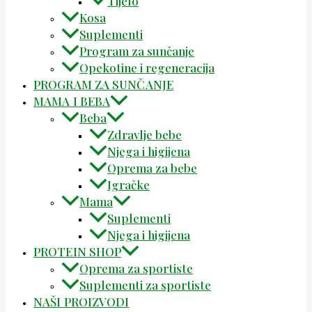
Tijelo
Kosa
Suplementi
Program za sunčanje
Opekotine i regeneracija
PROGRAM ZA SUNČANJE
MAMA I BEBA
Beba
Zdravlje bebe
Njega i higijena
Oprema za bebe
Igračke
Mama
Suplementi
Njega i higijena
PROTEIN SHOP
Oprema za sportiste
Suplementi za sportiste
NAŠI PROIZVODI