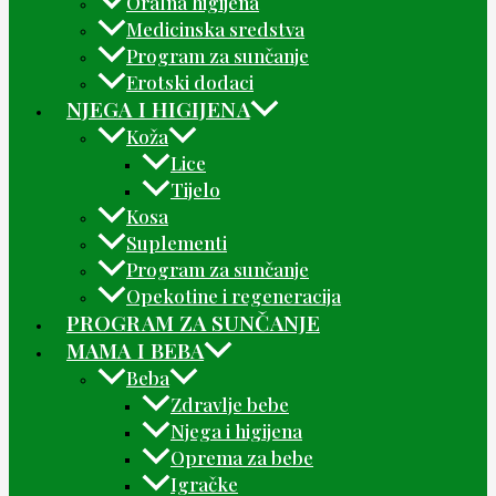
Oralna higijena
Medicinska sredstva
Program za sunčanje
Erotski dodaci
NJEGA I HIGIJENA
Koža
Lice
Tijelo
Kosa
Suplementi
Program za sunčanje
Opekotine i regeneracija
PROGRAM ZA SUNČANJE
MAMA I BEBA
Beba
Zdravlje bebe
Njega i higijena
Oprema za bebe
Igračke