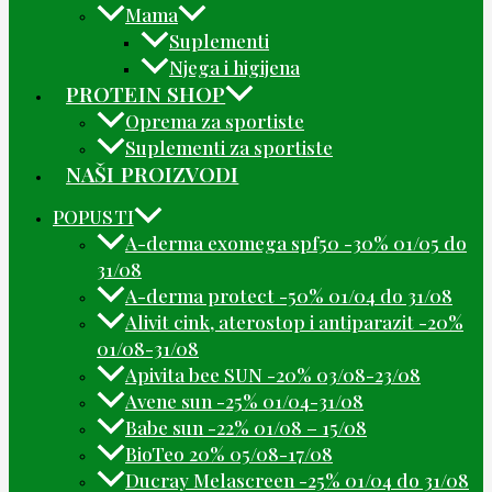
Mama
Suplementi
Njega i higijena
PROTEIN SHOP
Oprema za sportiste
Suplementi za sportiste
NAŠI PROIZVODI
POPUSTI
A-derma exomega spf50 -30% 01/05 do
31/08
A-derma protect -50% 01/04 do 31/08
Alivit cink, aterostop i antiparazit -20%
01/08-31/08
Apivita bee SUN -20% 03/08-23/08
Avene sun -25% 01/04-31/08
Babe sun -22% 01/08 – 15/08
BioTeo 20% 05/08-17/08
Ducray Melascreen -25% 01/04 do 31/08