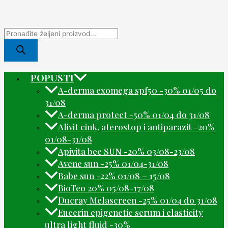
POPUSTI
A-derma exomega spf50 -30% 01/05 do
31/08
A-derma protect -50% 01/04 do 31/08
Alivit cink, aterostop i antiparazit -20%
01/08-31/08
Apivita bee SUN -20% 03/08-23/08
Avene sun -25% 01/04-31/08
Babe sun -22% 01/08 – 15/08
BioTeo 20% 05/08-17/08
Ducray Melascreen -25% 01/04 do 31/08
Eucerin epigenetic serum i elasticity
ultra light fluid -30%