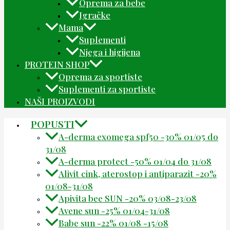
Oprema za bebe
Igračke
Mama
Suplementi
Njega i higijena
PROTEIN SHOP
Oprema za sportiste
Suplementi za sportiste
NAŠI PROIZVODI
POPUSTI
A-derma exomega spf50 -30% 01/05 do
31/08
A-derma protect -50% 01/04 do 31/08
Alivit cink, aterostop i antiparazit -20%
01/08-31/08
Apivita bee SUN -20% 03/08-23/08
Avene sun -25% 01/04-31/08
Babe sun -22% 01/08 -15/08