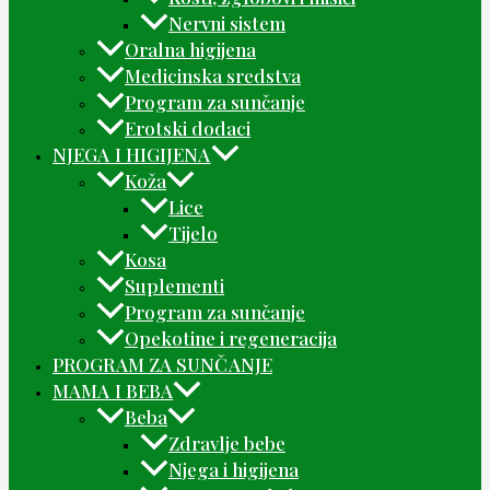
Nervni sistem
Oralna higijena
Medicinska sredstva
Program za sunčanje
Erotski dodaci
NJEGA I HIGIJENA
Koža
Lice
Tijelo
Kosa
Suplementi
Program za sunčanje
Opekotine i regeneracija
PROGRAM ZA SUNČANJE
MAMA I BEBA
Beba
Zdravlje bebe
Njega i higijena