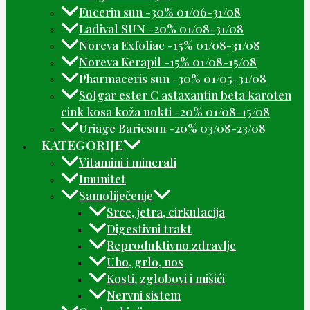
Eucerin sun -30% 01/06-31/08
Ladival SUN -20% 01/08-31/08
Noreva Exfoliac -15% 01/08-31/08
Noreva Kerapil -15% 01/08-15/08
Pharmaceris sun -30% 01/05-31/08
Solgar ester C astaxantin beta karoten
cink kosa koža nokti -20% 01/08-15/08
Uriage Bariesun -20% 03/08-23/08
KATEGORIJE
Vitamini i minerali
Imunitet
Samoliječenje
Srce, jetra, cirkulacija
Digestivni trakt
Reproduktivno zdravlje
Uho, grlo, nos
Kosti, zglobovi i mišići
Nervni sistem