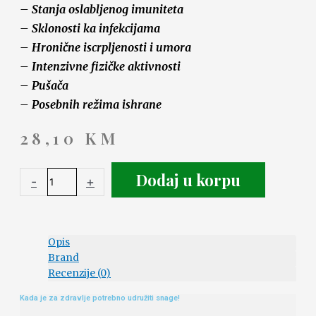
– Stanja oslabljenog imuniteta
– Sklonosti ka infekcijama
– Hronične iscrpljenosti i umora
– Intenzivne fizičke aktivnosti
– Pušača
– Posebnih režima ishrane
28,10
KM
Dodaj u korpu
-
+
Opis
Brand
Recenzije (0)
Kada je za zdravlje potrebno udružiti snage!