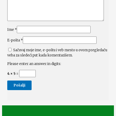
Ime
*
E-pošta
*
Sačuvaj moje ime, e-poštu i veb mesto u ovom pregledaču
veba za sledeći put kada komentarišem.
Please enter an answer in digits:
4 × 5 =