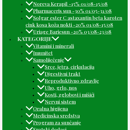
Noreva Kerapil -15% 01/08-15/08
Pharmaceris sun -30% 01/05-31/08
Solgar ester C astaxantin beta karoten
cink kosa koža nokti -20% 01/08-15/08
Uriage Bariesun -20% 03/08-23/08
KATEGORIJE
Vitamini i minerali
Imunitet
Samoliječenje
Srce, jetra, cirkulacija
Digestivni trakt
Reproduktivno zdravlje
Uho, grlo, nos
Kosti, zglobovi i mišići
Nervni sistem
Oralna higijena
Medicinska sredstva
Program za sunčanje
Erotski dodaci