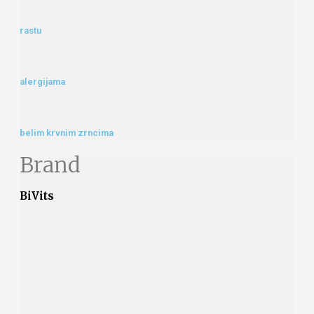
rastu
alergijama
belim krvnim zrncima
Brand
BiVits