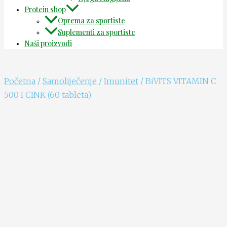
Protein shop
Oprema za sportiste
Suplementi za sportiste
Naši proizvodi
Početna
/
Samoliječenje
/
Imunitet
/ BiVITS VITAMIN C
500 I CINK (60 tableta)