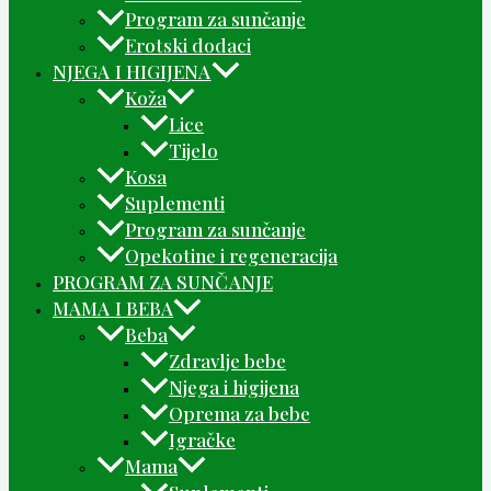
Program za sunčanje
Erotski dodaci
NJEGA I HIGIJENA
Koža
Lice
Tijelo
Kosa
Suplementi
Program za sunčanje
Opekotine i regeneracija
PROGRAM ZA SUNČANJE
MAMA I BEBA
Beba
Zdravlje bebe
Njega i higijena
Oprema za bebe
Igračke
Mama