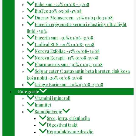
Babe sun -22% 01/08 – 15/08
BioTeo 20% 05/08-17/08
Ducray Melascreen -25% 01/04 do 31/08
Eucerin epigenetic serum i elasticity ultra light
fluid -30%
Eucerin sun -30% 01/06-31/08
Ladival SUN -20% 01/08-31/08
Noreva Exfoliac -15% 01/08-31/08
Noreva Kerapil -15% 01/08-15/08
Pharmaceris sun -30% 01/05-31/08
Solgar ester C astaxantin beta karoten cink kosa
koža nokti -20% 01/08-15/08
Uriage Bariesun -20% 03/08-23/08
Kategorije
Vitamini i minerali
Imunitet
Samoliječenje
Srce, jetra, cirkulacija
Digestivni trakt
Reproduktivno zdravlje