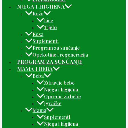
NJEGA I HIGIJENA
Koža
Lice
Tijelo
Kosa
Suplementi
Program za sunčanje
Opekotine i regeneracija
PROGRAM ZA SUNČANJE
MAMA I BEBA
Beba
Zdravlje bebe
Njega i higijena
Oprema za bebe
Igračke
Mama
Suplementi
Njega i higijena