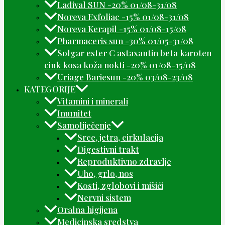
Ladival SUN -20% 01/08-31/08
Noreva Exfoliac -15% 01/08-31/08
Noreva Kerapil -15% 01/08-15/08
Pharmaceris sun -30% 01/05-31/08
Solgar ester C astaxantin beta karoten
cink kosa koža nokti -20% 01/08-15/08
Uriage Bariesun -20% 03/08-23/08
KATEGORIJE
Vitamini i minerali
Imunitet
Samoliječenje
Srce, jetra, cirkulacija
Digestivni trakt
Reproduktivno zdravlje
Uho, grlo, nos
Kosti, zglobovi i mišići
Nervni sistem
Oralna higijena
Medicinska sredstva