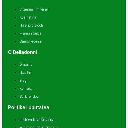
Vitamini i minerali
Kozmetika
Naši proizvodi
Mama i beba
Samoliječenje
O Belladonni
O nama
Naš tim
Blog
Kontakt
Svi brendovi
Politike i uputstva
Uslovi korišćenja
Politika privatnosti