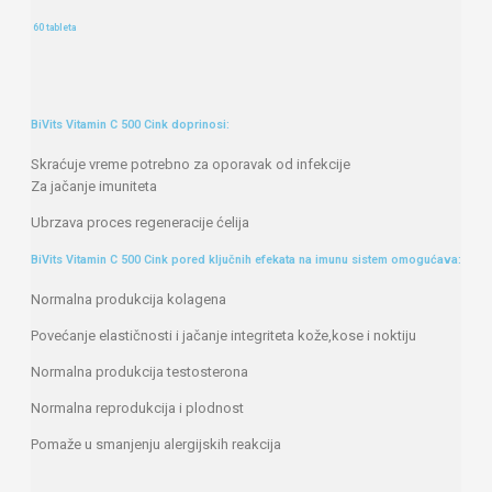
60 tableta
BiVits Vitamin C 500 Cink doprinosi:
Skraćuje vreme potrebno za oporavak od infekcije
Za jačanje imuniteta
Ubrzava proces regeneracije ćelija
BiVits Vitamin C 500 Cink pored ključnih efekata na imunu sistem omogućava:
Normalna produkcija kolagena
Povećanje elastičnosti i jačanje integriteta kože,kose i noktiju
Normalna produkcija testosterona
Normalna reprodukcija i plodnost
Pomaže u smanjenju alergijskih reakcija