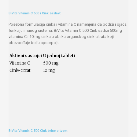
BiVits Vitamin C 500 i Cink sastav:
Posebna formulacija cinka i vitamina C namenjena da podrži i ojača
funkciju imunog sistema. BiVits Vitamin C 500 Cink sadrži 500mg
vitamina C i 10 mg cinka u obliku organskog cink citrata koji
obezbeđuje bolju apsorpciju.
Aktivni sastojci
U jednoj tableti
Vitamina C
500 mg
Cink-citrat
10 mg
BiVits Vitamin C 500 Cink brine o tvom: