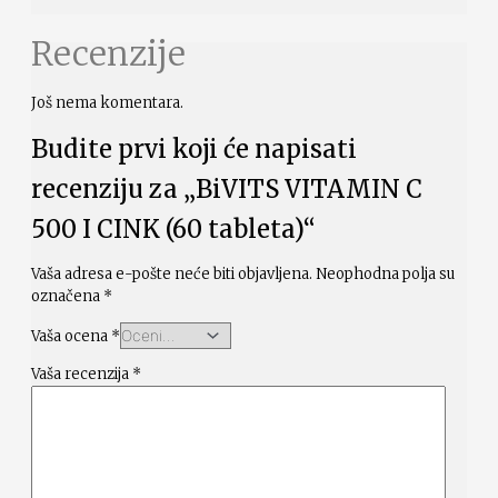
Recenzije
Još nema komentara.
Budite prvi koji će napisati
recenziju za „BiVITS VITAMIN C
500 I CINK (60 tableta)“
Vaša adresa e-pošte neće biti objavljena.
Neophodna polja su
označena
*
Vaša ocena
*
Vaša recenzija
*