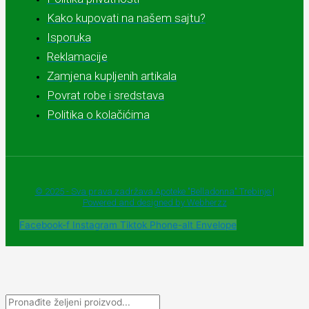
Kako kupovati na našem sajtu?
Isporuka
Reklamacije
Zamjena kupljenih artikala
Povrat robe i sredstava
Politika o kolačićima
© 2025 - Sva prava zadržava Apoteke "Belladonna" Trebinje |
Powered and designed by Webherzz
Facebook-f
Instagram
Tiktok
Phone-alt
Envelope