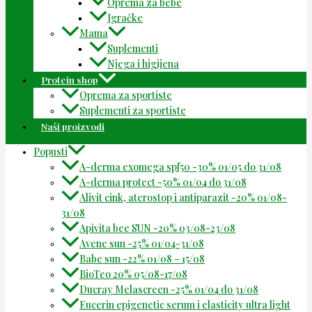
Oprema za bebe
Igračke
Mama
Suplementi
Njega i higijena
Protein shop
Oprema za sportiste
Suplementi za sportiste
Naši proizvodi
Popusti
A-derma exomega spf50 -30% 01/05 do 31/08
A-derma protect -50% 01/04 do 31/08
Alivit cink, aterostop i antiparazit -20% 01/08-
31/08
Apivita bee SUN -20% 03/08-23/08
Avene sun -25% 01/04-31/08
Babe sun -22% 01/08 – 15/08
BioTeo 20% 05/08-17/08
Ducray Melascreen -25% 01/04 do 31/08
Eucerin epigenetic serum i elasticity ultra light