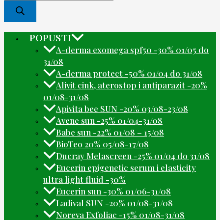
POPUSTI
A-derma exomega spf50 -30% 01/05 do
31/08
A-derma protect -50% 01/04 do 31/08
Alivit cink, aterostop i antiparazit -20%
01/08-31/08
Apivita bee SUN -20% 03/08-23/08
Avene sun -25% 01/04-31/08
Babe sun -22% 01/08 – 15/08
BioTeo 20% 05/08-17/08
Ducray Melascreen -25% 01/04 do 31/08
Eucerin epigenetic serum i elasticity
ultra light fluid -30%
Eucerin sun -30% 01/06-31/08
Ladival SUN -20% 01/08-31/08
Noreva Exfoliac -15% 01/08-31/08