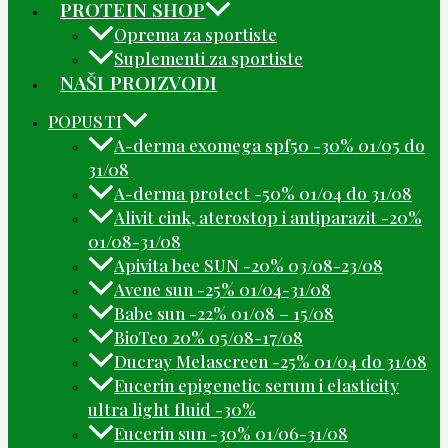
PROTEIN SHOP
Oprema za sportiste
Suplementi za sportiste
NAŠI PROIZVODI
POPUSTI
A-derma exomega spf50 -30% 01/05 do
31/08
A-derma protect -50% 01/04 do 31/08
Alivit cink, aterostop i antiparazit -20%
01/08-31/08
Apivita bee SUN -20% 03/08-23/08
Avene sun -25% 01/04-31/08
Babe sun -22% 01/08 – 15/08
BioTeo 20% 05/08-17/08
Ducray Melascreen -25% 01/04 do 31/08
Eucerin epigenetic serum i elasticity
ultra light fluid -30%
Eucerin sun -30% 01/06-31/08