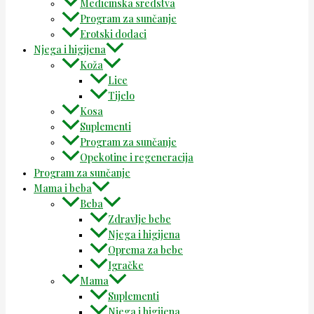
Medicinska sredstva
Program za sunčanje
Erotski dodaci
Njega i higijena
Koža
Lice
Tijelo
Kosa
Suplementi
Program za sunčanje
Opekotine i regeneracija
Program za sunčanje
Mama i beba
Beba
Zdravlje bebe
Njega i higijena
Oprema za bebe
Igračke
Mama
Suplementi
Njega i higijena