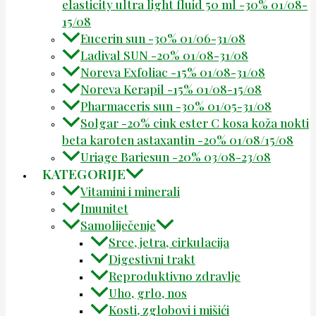
elasticity ultra light fluid 50 ml -30% 01/08-
15/08
Eucerin sun -30% 01/06-31/08
Ladival SUN -20% 01/08-31/08
Noreva Exfoliac -15% 01/08-31/08
Noreva Kerapil -15% 01/08-15/08
Pharmaceris sun -30% 01/05-31/08
Solgar -20% cink ester C kosa koža nokti
beta karoten astaxantin -20% 01/08/15/08
Uriage Bariesun -20% 03/08-23/08
KATEGORIJE
Vitamini i minerali
Imunitet
Samoliječenje
Srce, jetra, cirkulacija
Digestivni trakt
Reproduktivno zdravlje
Uho, grlo, nos
Kosti, zglobovi i mišići