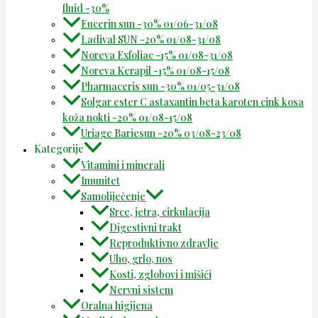
fluid -30%
Eucerin sun -30% 01/06-31/08
Ladival SUN -20% 01/08-31/08
Noreva Exfoliac -15% 01/08-31/08
Noreva Kerapil -15% 01/08-15/08
Pharmaceris sun -30% 01/05-31/08
Solgar ester C astaxantin beta karoten cink kosa
koža nokti -20% 01/08-15/08
Uriage Bariesun -20% 03/08-23/08
Kategorije
Vitamini i minerali
Imunitet
Samoliječenje
Srce, jetra, cirkulacija
Digestivni trakt
Reproduktivno zdravlje
Uho, grlo, nos
Kosti, zglobovi i mišići
Nervni sistem
Oralna higijena