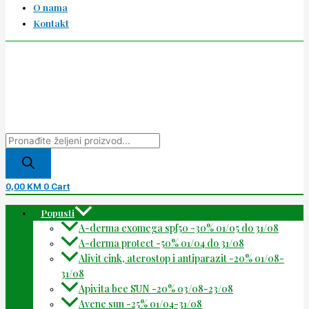
O nama
Kontakt
0,00
KM
0
Cart
Popusti
A-derma exomega spf50 -30% 01/05 do 31/08
A-derma protect -50% 01/04 do 31/08
Alivit cink, aterostop i antiparazit -20% 01/08-
31/08
Apivita bee SUN -20% 03/08-23/08
Avene sun -25% 01/04-31/08