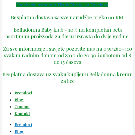
Facebook
Instagram
Tiktok
Phone-alt
Envelope
Besplatna dostava za sve narudžbe preko 60 KM.
Belladonna Baby klub - 10% na kompletan bebi
asortiman proizvoda za djecu uzrasta do dvije godine.
Za sve informacije i savjete pozovite nas na 059/260-410
svakim radnim danom od 8:00 do 20:30 i subotom od 8
do 15 časova
Besplatna dostava uz svaku kupljenu Belladonna kremu
za lice
Brendovi
Blog
O nama
Kontakt
Brendovi
Blog