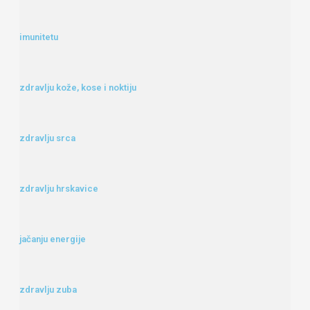
imunitetu
zdravlju kože, kose i noktiju
zdravlju srca
zdravlju hrskavice
jačanju energije
zdravlju zuba