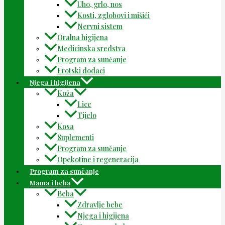
Uho, grlo, nos
Kosti, zglobovi i mišići
Nervni sistem
Oralna higijena
Medicinska sredstva
Program za sunčanje
Erotski dodaci
Njega i higijena
Koža
Lice
Tijelo
Kosa
Suplementi
Program za sunčanje
Opekotine i regeneracija
Program za sunčanje
Mama i beba
Beba
Zdravlje bebe
Njega i higijena