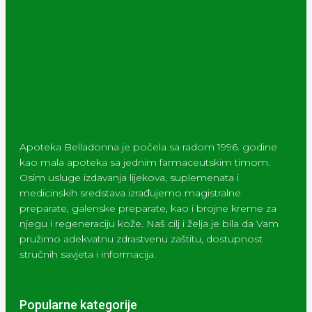
Apoteka Belladonna je počela sa radom 1996. godine
kao mala apoteka sa jednim farmaceutskim timom.
Osim usluge izdavanja lijekova, suplemenata i
medicinskih sredstava izrađujemo magistralne
preparate, galenske preparate, kao i brojne kreme za
njegu i regeneraciju kože. Naš cilj i želja je bila da Vam
pružimo adekvatnu zdrastvenu zaštitu, dostupnost
stručnih savjeta i informacija.
Popularne kategorije