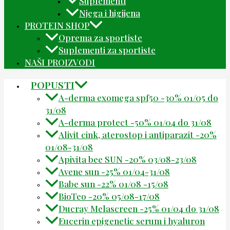
Suplementi
Njega i higijena
PROTEIN SHOP
Oprema za sportiste
Suplementi za sportiste
NAŠI PROIZVODI
POPUSTI
A-derma exomega spf50 -30% 01/05 do
31/08
A-derma protect -50% 01/04 do 31/08
Alivit cink, aterostop i antiparazit -20%
01/08-31/08
Apivita bee SUN -20% 03/08-23/08
Avene sun -25% 01/04-31/08
Babe sun -22% 01/08 -15/08
BioTeo -20% 05/08-17/08
Ducray Melascreen -25% 01/04 do 31/08
Eucerin epigenetic serum i hyaluron