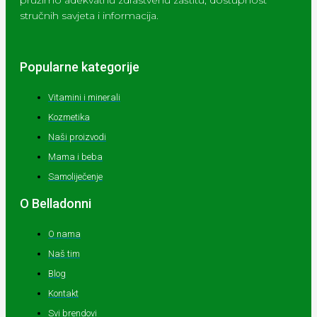
pružimo adekvatnu zdrastvenu zaštitu, dostupnost
stručnih savjeta i informacija.
Popularne kategorije
Vitamini i minerali
Kozmetika
Naši proizvodi
Mama i beba
Samoliječenje
O Belladonni
O nama
Naš tim
Blog
Kontakt
Svi brendovi