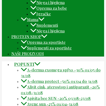
Njega i higijena
Oprema za bebe
Igračke
Mama
Suplementi
Njega i higijena
PROTEIN SHOP
Oprema za sportiste
Suplementi za sportiste
NAŠI PROIZVODI
POPUSTI
A-derma exomega spf50 -30% 01/05 do
31/08
A-derma protect -50% 01/04 do 31/08
Alivit cink, aterostop i antiparazit -20%
01/08-31/08
Apivita bee SUN -20% 03/08-23/08
Avene sun -25% 01/04-31/08