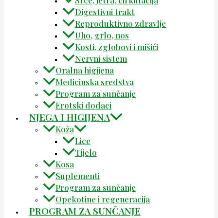
Srce, jetra, cirkulacija
Digestivni trakt
Reproduktivno zdravlje
Uho, grlo, nos
Kosti, zglobovi i mišići
Nervni sistem
Oralna higijena
Medicinska sredstva
Program za sunčanje
Erotski dodaci
NJEGA I HIGIJENA
Koža
Lice
Tijelo
Kosa
Suplementi
Program za sunčanje
Opekotine i regeneracija
PROGRAM ZA SUNČANJE