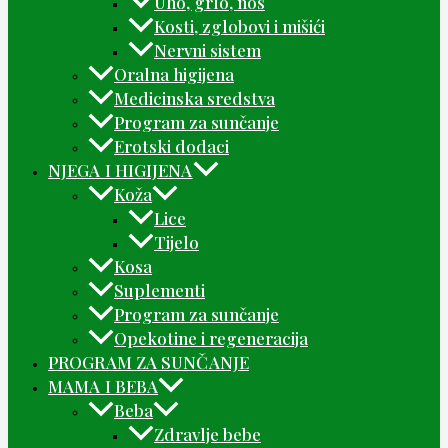
Uho, grlo, nos
Kosti, zglobovi i mišići
Nervni sistem
Oralna higijena
Medicinska sredstva
Program za sunčanje
Erotski dodaci
NJEGA I HIGIJENA
Koža
Lice
Tijelo
Kosa
Suplementi
Program za sunčanje
Opekotine i regeneracija
PROGRAM ZA SUNČANJE
MAMA I BEBA
Beba
Zdravlje bebe