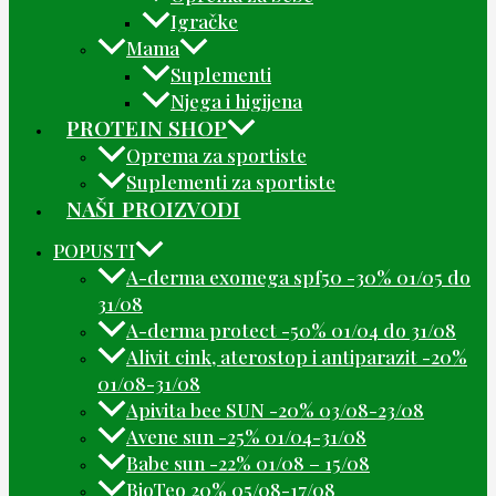
Igračke
Mama
Suplementi
Njega i higijena
PROTEIN SHOP
Oprema za sportiste
Suplementi za sportiste
NAŠI PROIZVODI
POPUSTI
A-derma exomega spf50 -30% 01/05 do
31/08
A-derma protect -50% 01/04 do 31/08
Alivit cink, aterostop i antiparazit -20%
01/08-31/08
Apivita bee SUN -20% 03/08-23/08
Avene sun -25% 01/04-31/08
Babe sun -22% 01/08 – 15/08
BioTeo 20% 05/08-17/08