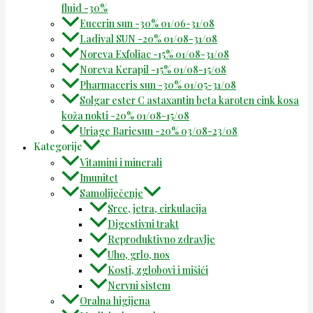
fluid -30%
Eucerin sun -30% 01/06-31/08
Ladival SUN -20% 01/08-31/08
Noreva Exfoliac -15% 01/08-31/08
Noreva Kerapil -15% 01/08-15/08
Pharmaceris sun -30% 01/05-31/08
Solgar ester C astaxantin beta karoten cink kosa
koža nokti -20% 01/08-15/08
Uriage Bariesun -20% 03/08-23/08
Kategorije
Vitamini i minerali
Imunitet
Samoliječenje
Srce, jetra, cirkulacija
Digestivni trakt
Reproduktivno zdravlje
Uho, grlo, nos
Kosti, zglobovi i mišići
Nervni sistem
Oralna higijena