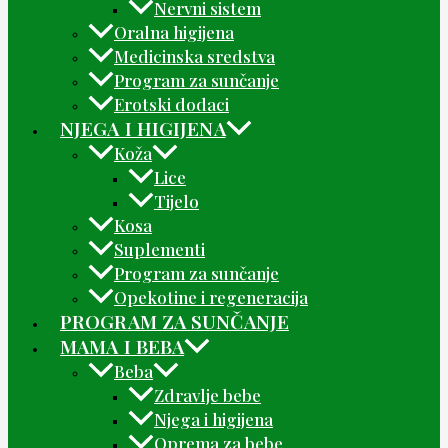
Nervni sistem
Oralna higijena
Medicinska sredstva
Program za sunčanje
Erotski dodaci
NJEGA I HIGIJENA
Koža
Lice
Tijelo
Kosa
Suplementi
Program za sunčanje
Opekotine i regeneracija
PROGRAM ZA SUNČANJE
MAMA I BEBA
Beba
Zdravlje bebe
Njega i higijena
Oprema za bebe