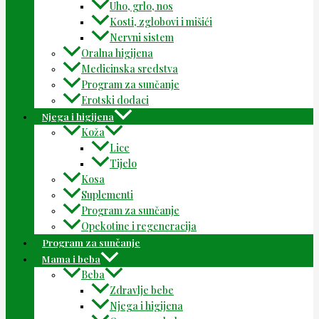
Uho, grlo, nos
Kosti, zglobovi i mišići
Nervni sistem
Oralna higijena
Medicinska sredstva
Program za sunčanje
Erotski dodaci
Njega i higijena
Koža
Lice
Tijelo
Kosa
Suplementi
Program za sunčanje
Opekotine i regeneracija
Program za sunčanje
Mama i beba
Beba
Zdravlje bebe
Njega i higijena