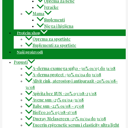
Oprema za bebe
Igračke
Mama
Suplementi
Njega i higijena
Protein shop
Oprema za sportiste
Suplementi za sportiste
Naši proizvodi
Popusti
A-derma exomega spf50 -30% 01/05 do 31/08
A-derma protect -50% 01/04 do 31/08
Alivit cink, aterostop i antiparazit -20% 01/08-
31/08
Apivita bee SUN -20% 03/08-23/08
Avene sun -25% 01/04-31/08
Babe sun -22% 01/08 – 15/08
BioTeo 20% 05/08-17/08
Ducray Melascreen -25% 01/04 do 31/08
Eucerin epigenetic serum i elasticity ultra light