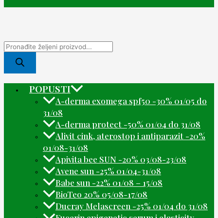
POPUSTI
A-derma exomega spf50 -30% 01/05 do
31/08
A-derma protect -50% 01/04 do 31/08
Alivit cink, aterostop i antiparazit -20%
01/08-31/08
Apivita bee SUN -20% 03/08-23/08
Avene sun -25% 01/04-31/08
Babe sun -22% 01/08 – 15/08
BioTeo 20% 05/08-17/08
Ducray Melascreen -25% 01/04 do 31/08
Eucerin epigenetic serum i elasticity