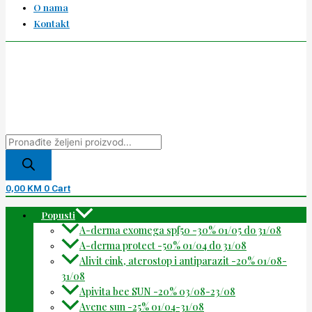
O nama
Kontakt
0,00
KM
0
Cart
Popusti
A-derma exomega spf50 -30% 01/05 do 31/08
A-derma protect -50% 01/04 do 31/08
Alivit cink, aterostop i antiparazit -20% 01/08-
31/08
Apivita bee SUN -20% 03/08-23/08
Avene sun -25% 01/04-31/08