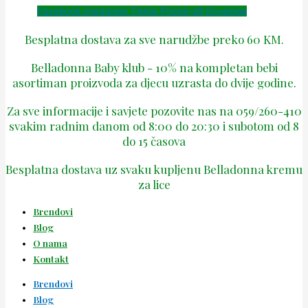
Facebook
Instagram
Tiktok
Phone-alt
Envelope
Besplatna dostava za sve narudžbe preko 60 KM.
Belladonna Baby klub - 10% na kompletan bebi
asortiman proizvoda za djecu uzrasta do dvije godine.
Za sve informacije i savjete pozovite nas na 059/260-410
svakim radnim danom od 8:00 do 20:30 i subotom od 8
do 15 časova
Besplatna dostava uz svaku kupljenu Belladonna kremu
za lice
Brendovi
Blog
O nama
Kontakt
Brendovi
Blog