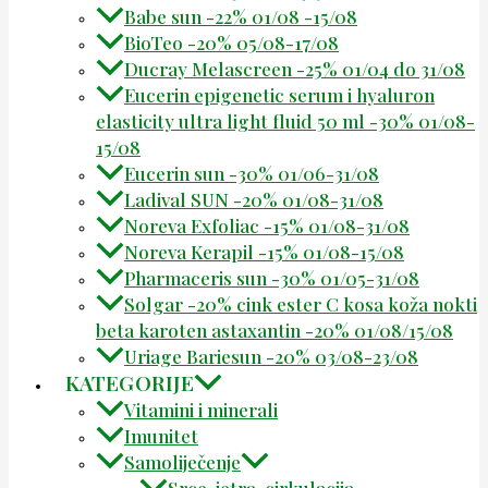
Babe sun -22% 01/08 -15/08
BioTeo -20% 05/08-17/08
Ducray Melascreen -25% 01/04 do 31/08
Eucerin epigenetic serum i hyaluron
elasticity ultra light fluid 50 ml -30% 01/08-
15/08
Eucerin sun -30% 01/06-31/08
Ladival SUN -20% 01/08-31/08
Noreva Exfoliac -15% 01/08-31/08
Noreva Kerapil -15% 01/08-15/08
Pharmaceris sun -30% 01/05-31/08
Solgar -20% cink ester C kosa koža nokti
beta karoten astaxantin -20% 01/08/15/08
Uriage Bariesun -20% 03/08-23/08
KATEGORIJE
Vitamini i minerali
Imunitet
Samoliječenje