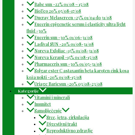
Babe sun -22% 01/08 – 15/08
BioTeo 20% 05/08-17/08
Ducray Melascreen -25% 01/04 do 31/08
Eucerin epigenetic serum i elasticity ultra light
fluid -30%
Eucerin sun -30% 01/06-31/08
Ladival SUN -20% 01/08-31/08
Noreva Exfoliac -15% 01/08-31/08
Noreva Kerapil -15% 01/08-15/08
Pharmaceris sun -30% 01/05-31/08
Solgar ester C astaxantin beta karoten cink kosa
koža nokti -20% 01/08-15/08
Uriage Bariesun -20% 03/08-23/08
Kategorije
Vitamini i minerali
Imunitet
Samoliječenje
Srce, jetra, cirkulacija
Digestivni trakt
Reproduktivno zdravlje