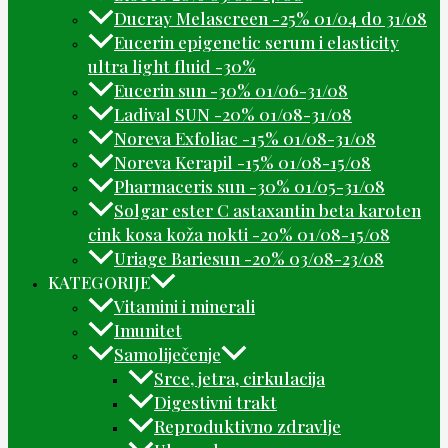
Ducray Melascreen -25% 01/04 do 31/08
Eucerin epigenetic serum i elasticity
ultra light fluid -30%
Eucerin sun -30% 01/06-31/08
Ladival SUN -20% 01/08-31/08
Noreva Exfoliac -15% 01/08-31/08
Noreva Kerapil -15% 01/08-15/08
Pharmaceris sun -30% 01/05-31/08
Solgar ester C astaxantin beta karoten
cink kosa koža nokti -20% 01/08-15/08
Uriage Bariesun -20% 03/08-23/08
KATEGORIJE
Vitamini i minerali
Imunitet
Samoliječenje
Srce, jetra, cirkulacija
Digestivni trakt
Reproduktivno zdravlje