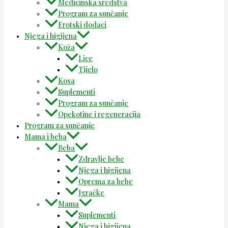
Medicinska sredstva
Program za sunčanje
Erotski dodaci
Njega i higijena
Koža
Lice
Tijelo
Kosa
Suplementi
Program za sunčanje
Opekotine i regeneracija
Program za sunčanje
Mama i beba
Beba
Zdravlje bebe
Njega i higijena
Oprema za bebe
Igračke
Mama
Suplementi
Njega i higijena