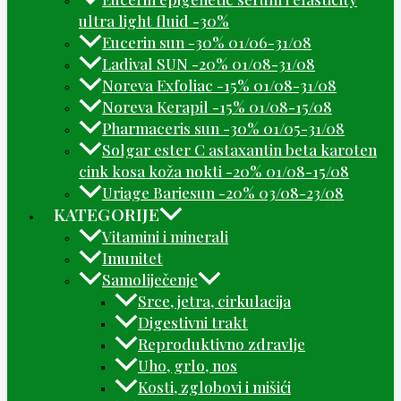
ultra light fluid -30%
Eucerin sun -30% 01/06-31/08
Ladival SUN -20% 01/08-31/08
Noreva Exfoliac -15% 01/08-31/08
Noreva Kerapil -15% 01/08-15/08
Pharmaceris sun -30% 01/05-31/08
Solgar ester C astaxantin beta karoten
cink kosa koža nokti -20% 01/08-15/08
Uriage Bariesun -20% 03/08-23/08
KATEGORIJE
Vitamini i minerali
Imunitet
Samoliječenje
Srce, jetra, cirkulacija
Digestivni trakt
Reproduktivno zdravlje
Uho, grlo, nos
Kosti, zglobovi i mišići