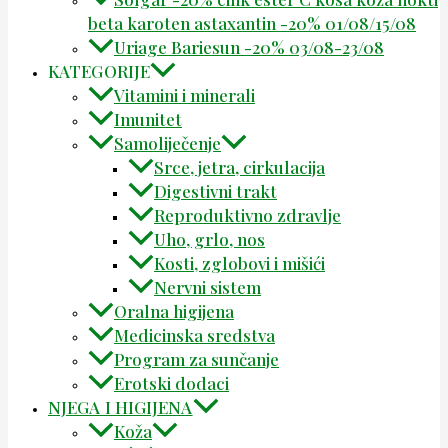
beta karoten astaxantin -20% 01/08/15/08
Uriage Bariesun -20% 03/08-23/08
KATEGORIJE
Vitamini i minerali
Imunitet
Samoliječenje
Srce, jetra, cirkulacija
Digestivni trakt
Reproduktivno zdravlje
Uho, grlo, nos
Kosti, zglobovi i mišići
Nervni sistem
Oralna higijena
Medicinska sredstva
Program za sunčanje
Erotski dodaci
NJEGA I HIGIJENA
Koža