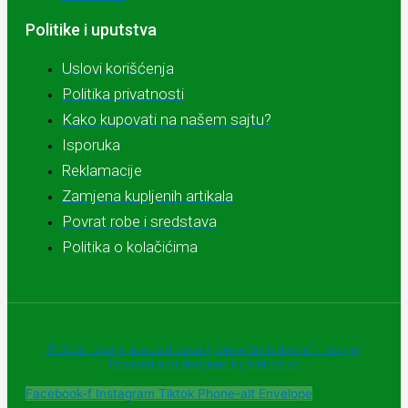
Politike i uputstva
Uslovi korišćenja
Politika privatnosti
Kako kupovati na našem sajtu?
Isporuka
Reklamacije
Zamjena kupljenih artikala
Povrat robe i sredstava
Politika o kolačićima
© 2025 - Sva prava zadržava Apoteke "Belladonna" Trebinje |
Powered and designed by Webherzz
Facebook-f
Instagram
Tiktok
Phone-alt
Envelope