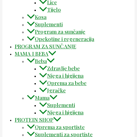
Lice
Tijelo
Kosa
Suplementi
Program za sunčanje
Opekotine i regeneracija
PROGRAM ZA SUNČANJE
MAMA I BEBA
Beba
Zdravlje bebe
Njega i higijena
Oprema za bebe
Igračke
Mama
Suplementi
Njega i higijena
PROTEIN SHOP
Oprema za sportiste
Suplementi za sportiste