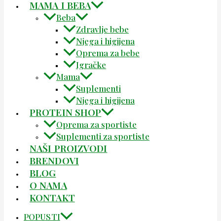
MAMA I BEBA
Beba
Zdravlje bebe
Njega i higijena
Oprema za bebe
Igračke
Mama
Suplementi
Njega i higijena
PROTEIN SHOP
Oprema za sportiste
Suplementi za sportiste
NAŠI PROIZVODI
BRENDOVI
BLOG
O NAMA
KONTAKT
POPUSTI