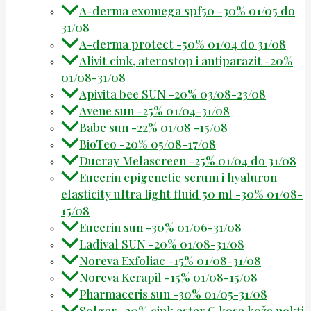
A-derma exomega spf50 -30% 01/05 do
31/08
A-derma protect -50% 01/04 do 31/08
Alivit cink, aterostop i antiparazit -20%
01/08-31/08
Apivita bee SUN -20% 03/08-23/08
Avene sun -25% 01/04-31/08
Babe sun -22% 01/08 -15/08
BioTeo -20% 05/08-17/08
Ducray Melascreen -25% 01/04 do 31/08
Eucerin epigenetic serum i hyaluron
elasticity ultra light fluid 50 ml -30% 01/08-
15/08
Eucerin sun -30% 01/06-31/08
Ladival SUN -20% 01/08-31/08
Noreva Exfoliac -15% 01/08-31/08
Noreva Kerapil -15% 01/08-15/08
Pharmaceris sun -30% 01/05-31/08
Solgar -20% cink ester C kosa koža nokti