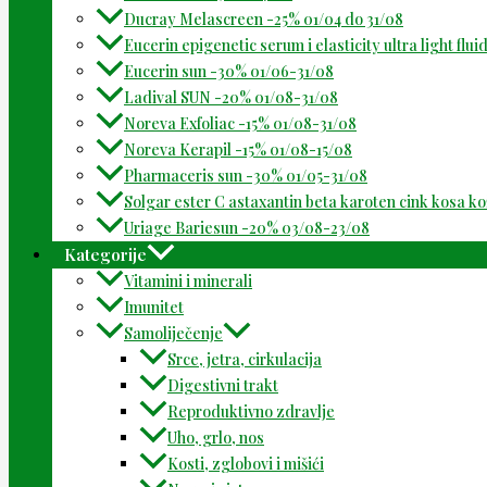
Ducray Melascreen -25% 01/04 do 31/08
Eucerin epigenetic serum i elasticity ultra light flu
Eucerin sun -30% 01/06-31/08
Ladival SUN -20% 01/08-31/08
Noreva Exfoliac -15% 01/08-31/08
Noreva Kerapil -15% 01/08-15/08
Pharmaceris sun -30% 01/05-31/08
Solgar ester C astaxantin beta karoten cink kosa k
Uriage Bariesun -20% 03/08-23/08
Kategorije
Vitamini i minerali
Imunitet
Samoliječenje
Srce, jetra, cirkulacija
Digestivni trakt
Reproduktivno zdravlje
Uho, grlo, nos
Kosti, zglobovi i mišići