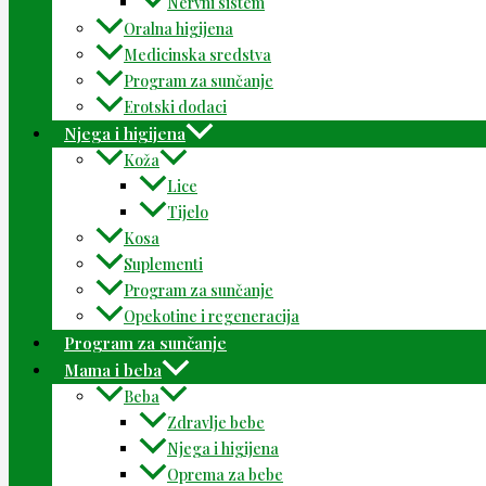
Nervni sistem
Oralna higijena
Medicinska sredstva
Program za sunčanje
Erotski dodaci
Njega i higijena
Koža
Lice
Tijelo
Kosa
Suplementi
Program za sunčanje
Opekotine i regeneracija
Program za sunčanje
Mama i beba
Beba
Zdravlje bebe
Njega i higijena
Oprema za bebe