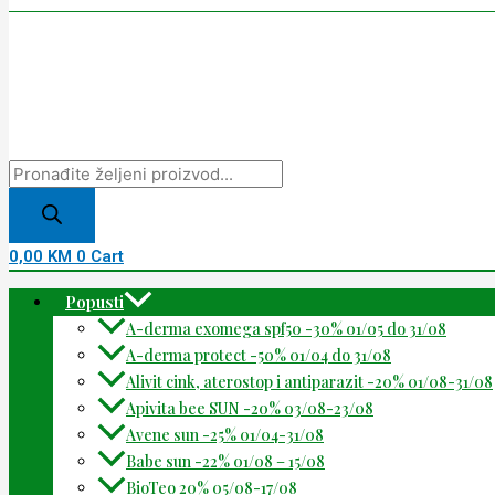
0,00
KM
0
Cart
Popusti
A-derma exomega spf50 -30% 01/05 do 31/08
A-derma protect -50% 01/04 do 31/08
Alivit cink, aterostop i antiparazit -20% 01/08-31/08
Apivita bee SUN -20% 03/08-23/08
Avene sun -25% 01/04-31/08
Babe sun -22% 01/08 – 15/08
BioTeo 20% 05/08-17/08