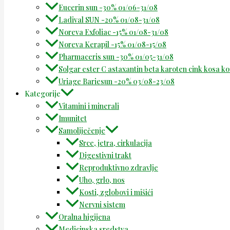
Eucerin sun -30% 01/06-31/08
Ladival SUN -20% 01/08-31/08
Noreva Exfoliac -15% 01/08-31/08
Noreva Kerapil -15% 01/08-15/08
Pharmaceris sun -30% 01/05-31/08
Solgar ester C astaxantin beta karoten cink kosa k
Uriage Bariesun -20% 03/08-23/08
Kategorije
Vitamini i minerali
Imunitet
Samoliječenje
Srce, jetra, cirkulacija
Digestivni trakt
Reproduktivno zdravlje
Uho, grlo, nos
Kosti, zglobovi i mišići
Nervni sistem
Oralna higijena
Medicinska sredstva