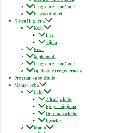
Program za sunčanje
Erotski dodaci
Njega i higijena
Koža
Lice
Tijelo
Kosa
Suplementi
Program za sunčanje
Opekotine i regeneracija
Program za sunčanje
Mama i beba
Beba
Zdravlje bebe
Njega i higijena
Oprema za bebe
Igračke
Mama