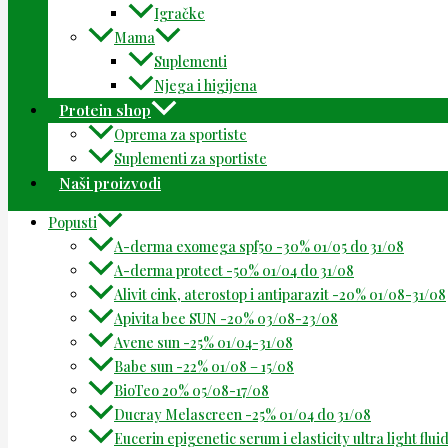
Igračke
Mama
Suplementi
Njega i higijena
Protein shop
Oprema za sportiste
Suplementi za sportiste
Naši proizvodi
Popusti
A-derma exomega spf50 -30% 01/05 do 31/08
A-derma protect -50% 01/04 do 31/08
Alivit cink, aterostop i antiparazit -20% 01/08-31/08
Apivita bee SUN -20% 03/08-23/08
Avene sun -25% 01/04-31/08
Babe sun -22% 01/08 – 15/08
BioTeo 20% 05/08-17/08
Ducray Melascreen -25% 01/04 do 31/08
Eucerin epigenetic serum i elasticity ultra light flu