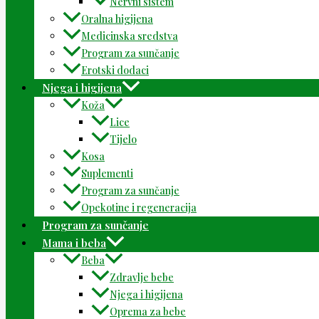
Nervni sistem
Oralna higijena
Medicinska sredstva
Program za sunčanje
Erotski dodaci
Njega i higijena
Koža
Lice
Tijelo
Kosa
Suplementi
Program za sunčanje
Opekotine i regeneracija
Program za sunčanje
Mama i beba
Beba
Zdravlje bebe
Njega i higijena
Oprema za bebe