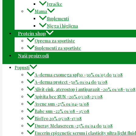
Igračke
Mama
Suplementi
Njega i higijena
Protein shop
Oprema za sportiste
Suplementi za sportiste
Naši proizvodi
Popusti
A-derma exomega spf50 -30% 01/05 do 31/08
A-derma protect -50% 01/04 do 31/08
Alivit cink, aterostop i antiparazit -20% 01/08-31/08
Apivita bee SUN -20% 03/08-23/08
Avene sun -25% 01/04-31/08
Babe sun -22% 01/08 – 15/08
BioTeo 20% 05/08-17/08
Ducray Melascreen -25% 01/04 do 31/08
Eucerin epigenetic serum i elasticity ultra light flu