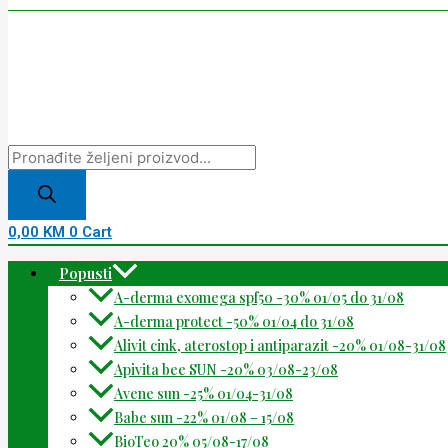
0,00
KM
0
Cart
Popusti
A-derma exomega spf50 -30% 01/05 do 31/08
A-derma protect -50% 01/04 do 31/08
Alivit cink, aterostop i antiparazit -20% 01/08-31/08
Apivita bee SUN -20% 03/08-23/08
Avene sun -25% 01/04-31/08
Babe sun -22% 01/08 – 15/08
BioTeo 20% 05/08-17/08