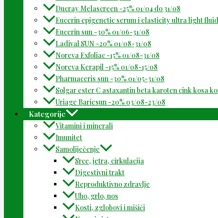
Ducray Melascreen -25% 01/04 do 31/08
Eucerin epigenetic serum i elasticity ultra light flu
Eucerin sun -30% 01/06-31/08
Ladival SUN -20% 01/08-31/08
Noreva Exfoliac -15% 01/08-31/08
Noreva Kerapil -15% 01/08-15/08
Pharmaceris sun -30% 01/05-31/08
Solgar ester C astaxantin beta karoten cink kosa k
Uriage Bariesun -20% 03/08-23/08
Kategorije
Vitamini i minerali
Imunitet
Samoliječenje
Srce, jetra, cirkulacija
Digestivni trakt
Reproduktivno zdravlje
Uho, grlo, nos
Kosti, zglobovi i mišići