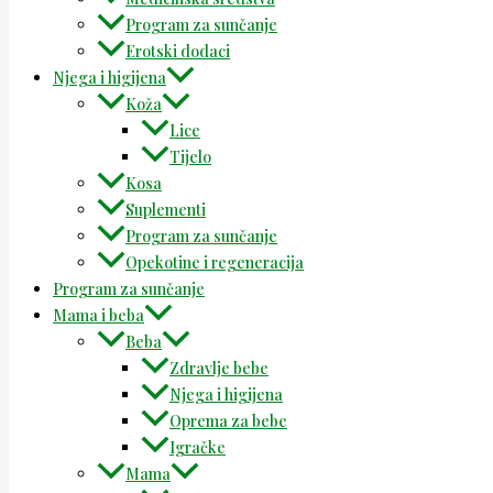
Program za sunčanje
Erotski dodaci
Njega i higijena
Koža
Lice
Tijelo
Kosa
Suplementi
Program za sunčanje
Opekotine i regeneracija
Program za sunčanje
Mama i beba
Beba
Zdravlje bebe
Njega i higijena
Oprema za bebe
Igračke
Mama