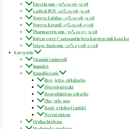
Eucerin sun -30% 01/06-31/08
Ladival SUN -20% 01/08-31/08
Noreva Exfoliac -15% 01/08-31/08
Noreva Kerapil -15% 01/08-15/08
Pharmaceris sun -30% 01/05-31/08
Solgar ester C astaxantin beta karoten cink kosa k
Uriage Bariesun -20% 03/08-23/08
Kategorije
Vitamini i minerali
Imunitet
Samoliječenje
Srce, jetra, cirkulacija
Digestivni trakt
Reproduktivno zdravlje
Uho, grlo, nos
Kosti, zglobovi i mišići
Nervni sistem
Oralna higijena
Medicinska sredstva