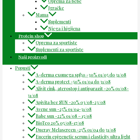
Oprema za bebe
Igračke
Mama
Suplementi
Njega i higijena
Protein shop
Oprema za sportiste
Suplementi za sportiste
Naši proizvodi
Popusti
A-derma exomega spf50 -30% 01/05 do 31/08
A-derma protect -50% 01/04 do 31/08
Alivit cink, aterostop i antiparazit -20% 01/08-
31/08
Apivita bee SUN -20% 03/08-23/08
Avene sun -25% 01/04-31/08
Babe sun -22% 01/08 – 15/08
BioTeo 20% 05/08-17/08
Ducray Melascreen -25% 01/04 do 31/08
Eucerin epigenetic serum i elasticity ultra light