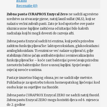
Brand
Recenzije (0)
Zubna pasta CURAPROX Enzycal Zero
ne sadrži agresivno
sredstvo za stvaranje pjene, natrij lauril sulfat (NLS), koji se
nalazi u većini zubnih pasti. Zato je kod upotrebe ove paste
sluznica usne šupljine zaštićena od iritacija i bilo kakvih
nadražaja koji bi mogli dovesti do razvoja afti.
Zubna pasta Enzycal sadrži tri enzima, koji potiču prirodnu
zaštitnu funkciju pljuvačke: laktoperoksidazu, glukooksidazu i
amiloglukozidazu. Ti enzimi se već nalaze u pljuvačci, gdje
stabilizuju i bitno jačaju antibakterijsku i remineralizacijsku
funkciju pljuvačke – koče rast bakterija i povećavaju prirodnu
ravnotežu bakterijske flore u usnoj šupljini. Sprječavaju i
osjećaj suvoće u ustima.
Pasta je izuzetno blagog okusa, jer ne sadrži ulje metvice.
Prikladna je za upotrebu tokom homeopatskog liječenja i kod
osoba koje su osjetljive na fluoride.
Zubna pasta CURAPROX Enzycal ZERO ne sadrži natrij fluorid.
Zubnu pastu Enzycal ZERO mogu koristiti djeca od 6. mjeseca
do 2. godine