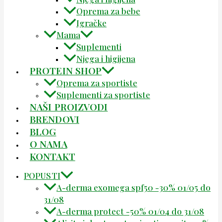
Oprema za bebe
Igračke
Mama
Suplementi
Njega i higijena
PROTEIN SHOP
Oprema za sportiste
Suplementi za sportiste
NAŠI PROIZVODI
BRENDOVI
BLOG
O NAMA
KONTAKT
POPUSTI
A-derma exomega spf50 -30% 01/05 do
31/08
A-derma protect -50% 01/04 do 31/08