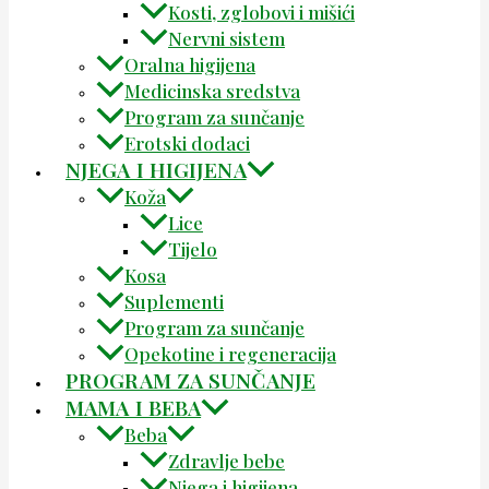
Kosti, zglobovi i mišići
Nervni sistem
Oralna higijena
Medicinska sredstva
Program za sunčanje
Erotski dodaci
NJEGA I HIGIJENA
Koža
Lice
Tijelo
Kosa
Suplementi
Program za sunčanje
Opekotine i regeneracija
PROGRAM ZA SUNČANJE
MAMA I BEBA
Beba
Zdravlje bebe
Njega i higijena