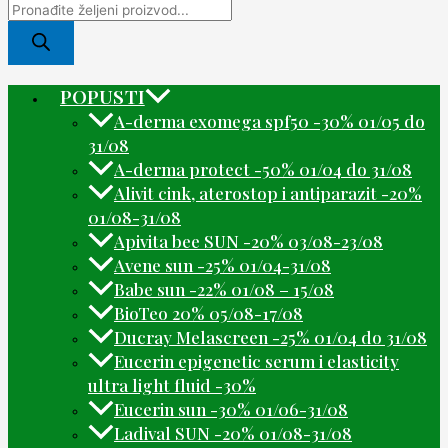
POPUSTI
A-derma exomega spf50 -30% 01/05 do
31/08
A-derma protect -50% 01/04 do 31/08
Alivit cink, aterostop i antiparazit -20%
01/08-31/08
Apivita bee SUN -20% 03/08-23/08
Avene sun -25% 01/04-31/08
Babe sun -22% 01/08 – 15/08
BioTeo 20% 05/08-17/08
Ducray Melascreen -25% 01/04 do 31/08
Eucerin epigenetic serum i elasticity
ultra light fluid -30%
Eucerin sun -30% 01/06-31/08
Ladival SUN -20% 01/08-31/08