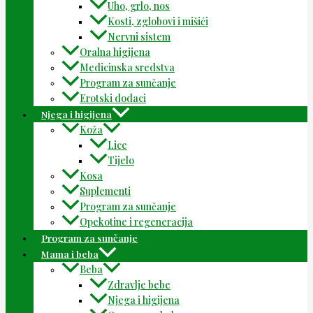
Uho, grlo, nos
Kosti, zglobovi i mišići
Nervni sistem
Oralna higijena
Medicinska sredstva
Program za sunčanje
Erotski dodaci
Njega i higijena
Koža
Lice
Tijelo
Kosa
Suplementi
Program za sunčanje
Opekotine i regeneracija
Program za sunčanje
Mama i beba
Beba
Zdravlje bebe
Njega i higijena