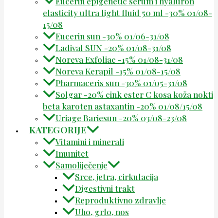
Eucerin epigenetic serum i hyaluron
elasticity ultra light fluid 50 ml -30% 01/08-
15/08
Eucerin sun -30% 01/06-31/08
Ladival SUN -20% 01/08-31/08
Noreva Exfoliac -15% 01/08-31/08
Noreva Kerapil -15% 01/08-15/08
Pharmaceris sun -30% 01/05-31/08
Solgar -20% cink ester C kosa koža nokti
beta karoten astaxantin -20% 01/08/15/08
Uriage Bariesun -20% 03/08-23/08
KATEGORIJE
Vitamini i minerali
Imunitet
Samoliječenje
Srce, jetra, cirkulacija
Digestivni trakt
Reproduktivno zdravlje
Uho, grlo, nos