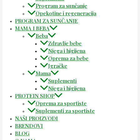
Program za sunčanje
Opekotine i regeneracija
PROGRAM ZA SUNČANJE
MAMA I BEBA
Beba
Zdravlje bebe
Njega i higijena
Oprema za bebe
Igračke
Mama
Suplementi
Njega i higijena
PROTEIN SHOP
Oprema za sportiste
Suplementi za sportiste
NAŠI PROIZVODI
BRENDOVI
BLOG