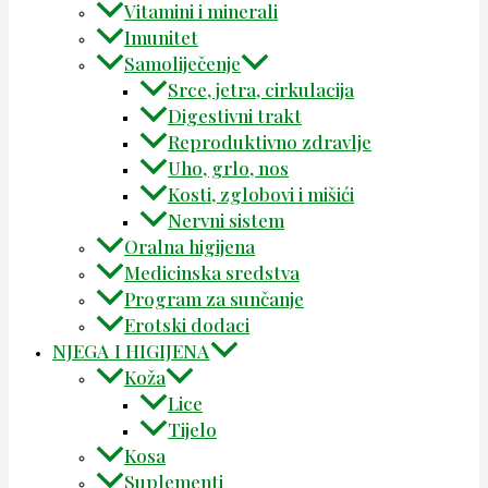
Vitamini i minerali
Imunitet
Samoliječenje
Srce, jetra, cirkulacija
Digestivni trakt
Reproduktivno zdravlje
Uho, grlo, nos
Kosti, zglobovi i mišići
Nervni sistem
Oralna higijena
Medicinska sredstva
Program za sunčanje
Erotski dodaci
NJEGA I HIGIJENA
Koža
Lice
Tijelo
Kosa
Suplementi