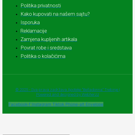
Politika privatnosti
Kako kupovati na našem sajtu?
Isporuka
Reklamacije
Zamjena kupljenih artikala
Povrat robe i sredstava
Politika o kolačićima
© 2025 - Sva prava zadržava Apoteke "Belladonna" Trebinje |
Powered and designed by Webherzz
Facebook-f
Instagram
Tiktok
Phone-alt
Envelope