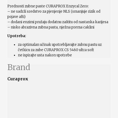
Prednosti zubne paste CURAPROX Enzycal Zero:
– ne sadrži sredstvo za pjenjenje NLS (smanjuje rizik od
pojave afti)
– dodani enzimi pružaju dodatnu zaštitu od nastanka karijesa
– nisko abrazivna zubna pasta, nježna prema caklini
Upotreba:
za optimalan učinak upotrebljavajte zubnu pastu uz
četkicu za zube CURAPROX CS 5460 ultra soft
ne ispirajte usta nakon upotrebe
Brand
Curaprox