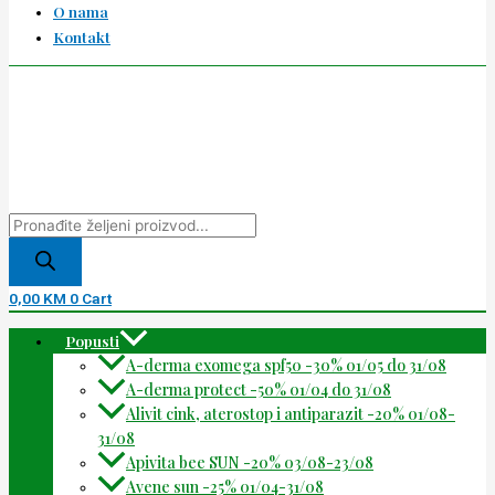
O nama
Kontakt
0,00
KM
0
Cart
Popusti
A-derma exomega spf50 -30% 01/05 do 31/08
A-derma protect -50% 01/04 do 31/08
Alivit cink, aterostop i antiparazit -20% 01/08-
31/08
Apivita bee SUN -20% 03/08-23/08
Avene sun -25% 01/04-31/08