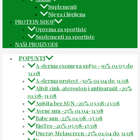
Suplementi
Njega i higijena
PROTEIN SHOP
Oprema za sportiste
Suplementi za sportiste
NAŠI PROIZVODI
POPUSTI
A-derma exomega spf50 -30% 01/05 do
31/08
A-derma protect -50% 01/04 do 31/08
Alivit cink, aterostop i antiparazit -20%
01/08-31/08
Apivita bee SUN -20% 03/08-23/08
Avene sun -25% 01/04-31/08
Babe sun -22% 01/08 -15/08
BioTeo -20% 05/08-17/08
Ducray Melascreen -25% 01/04 do 31/08