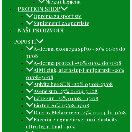
Njega i higijena
PROTEIN SHOP
Oprema za sportiste
Suplementi za sportiste
NAŠI PROIZVODI
POPUSTI
A-derma exomega spf50 -30% 01/05 do
31/08
A-derma protect -50% 01/04 do 31/08
Alivit cink, aterostop i antiparazit -20%
01/08-31/08
Apivita bee SUN -20% 03/08-23/08
Avene sun -25% 01/04-31/08
Babe sun -22% 01/08 – 15/08
BioTeo 20% 05/08-17/08
Ducray Melascreen -25% 01/04 do 31/08
Eucerin epigenetic serum i elasticity
ultra light fluid -30%