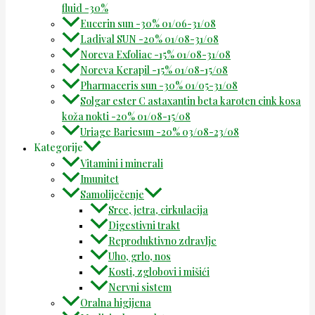
fluid -30%
Eucerin sun -30% 01/06-31/08
Ladival SUN -20% 01/08-31/08
Noreva Exfoliac -15% 01/08-31/08
Noreva Kerapil -15% 01/08-15/08
Pharmaceris sun -30% 01/05-31/08
Solgar ester C astaxantin beta karoten cink kosa
koža nokti -20% 01/08-15/08
Uriage Bariesun -20% 03/08-23/08
Kategorije
Vitamini i minerali
Imunitet
Samoliječenje
Srce, jetra, cirkulacija
Digestivni trakt
Reproduktivno zdravlje
Uho, grlo, nos
Kosti, zglobovi i mišići
Nervni sistem
Oralna higijena