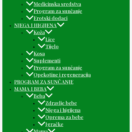
Medicinska sredstva
Program za sunčanje
Erotski dodaci
NJEGA I HIGIJENA
Koža
Lice
Tijelo
Kosa
Suplementi
Program za sunčanje
Opekotine i regeneracija
PROGRAM ZA SUNČANJE
MAMA I BEBA
Beba
Zdravlje bebe
Njega i higijena
Oprema za bebe
Igračke
Mama