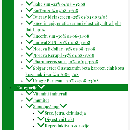
Babe sun -22% 01/08 – 15/08
BioTeo 20% 05/08-17/08
Ducray Melascreen -25% 01/04 do 31/08
Eucerin epigenetic serum i elasticity ultra light
fluid -30%
Eucerin sun -30% 01/06-31/08
Ladival SUN -20% 01/08-31/08
Noreva Exfoliac -15% 01/08-31/08
Noreva Kerapil -15% 01/08-15/08
Pharmaceris sun -30% 01/05-31/08
Solgar ester C astaxantin beta karoten cink kosa
koža nokti -20% 01/08-15/08
Uriage Bariesun -20% 03/08-23/08
Kategorije
Vitamini i minerali
Imunitet
Samoliječenje
Srce, jetra, cirkulacija
Digestivni trakt
Reproduktivno zdravlje