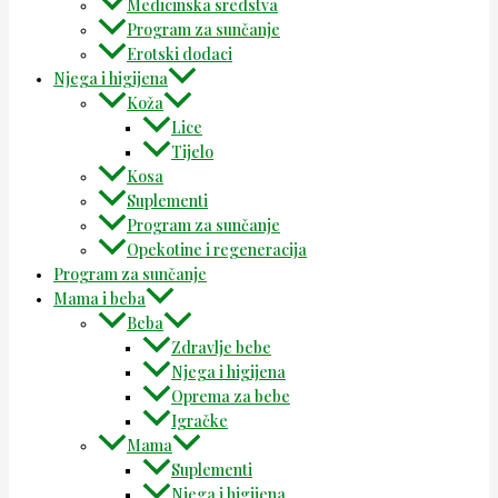
Medicinska sredstva
Program za sunčanje
Erotski dodaci
Njega i higijena
Koža
Lice
Tijelo
Kosa
Suplementi
Program za sunčanje
Opekotine i regeneracija
Program za sunčanje
Mama i beba
Beba
Zdravlje bebe
Njega i higijena
Oprema za bebe
Igračke
Mama
Suplementi
Njega i higijena