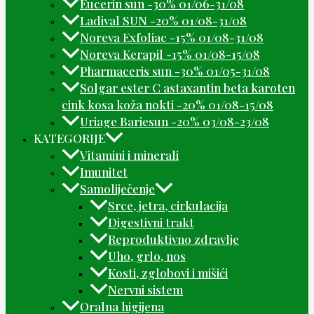
Eucerin sun -30% 01/06-31/08
Ladival SUN -20% 01/08-31/08
Noreva Exfoliac -15% 01/08-31/08
Noreva Kerapil -15% 01/08-15/08
Pharmaceris sun -30% 01/05-31/08
Solgar ester C astaxantin beta karoten
cink kosa koža nokti -20% 01/08-15/08
Uriage Bariesun -20% 03/08-23/08
KATEGORIJE
Vitamini i minerali
Imunitet
Samoliječenje
Srce, jetra, cirkulacija
Digestivni trakt
Reproduktivno zdravlje
Uho, grlo, nos
Kosti, zglobovi i mišići
Nervni sistem
Oralna higijena