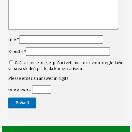
Ime
*
E-pošta
*
Sačuvaj moje ime, e-poštu i veb mesto u ovom pregledaču
veba za sledeći put kada komentarišem.
Please enter an answer in digits:
one × two =