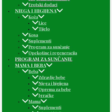
Erotski dodaci
NJEGA I HIGIJENA
Koža
Lice
Tijelo
Kosa
Suplementi
Program za sunčanje
Opekotine i regeneracija
PROGRAM ZA SUNČANJE
MAMA I BEBA
Beba
Zdravlje bebe
Njega i higijena
Oprema za bebe
Igračke
Mama
Suplementi