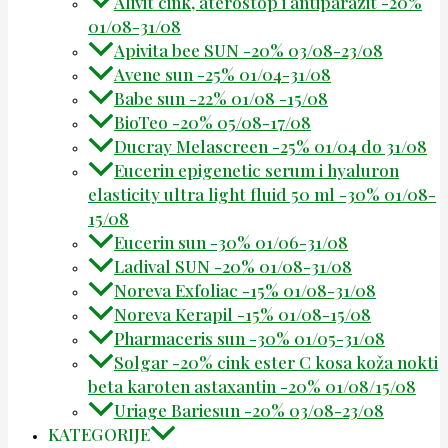
Alivit cink, aterostop i antiparazit -20%
01/08-31/08
Apivita bee SUN -20% 03/08-23/08
Avene sun -25% 01/04-31/08
Babe sun -22% 01/08 -15/08
BioTeo -20% 05/08-17/08
Ducray Melascreen -25% 01/04 do 31/08
Eucerin epigenetic serum i hyaluron
elasticity ultra light fluid 50 ml -30% 01/08-
15/08
Eucerin sun -30% 01/06-31/08
Ladival SUN -20% 01/08-31/08
Noreva Exfoliac -15% 01/08-31/08
Noreva Kerapil -15% 01/08-15/08
Pharmaceris sun -30% 01/05-31/08
Solgar -20% cink ester C kosa koža nokti
beta karoten astaxantin -20% 01/08/15/08
Uriage Bariesun -20% 03/08-23/08
KATEGORIJE