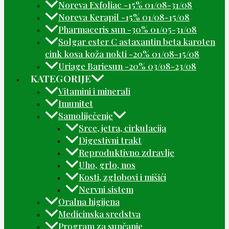
Noreva Exfoliac -15% 01/08-31/08
Noreva Kerapil -15% 01/08-15/08
Pharmaceris sun -30% 01/05-31/08
Solgar ester C astaxantin beta karoten
cink kosa koža nokti -20% 01/08-15/08
Uriage Bariesun -20% 03/08-23/08
KATEGORIJE
Vitamini i minerali
Imunitet
Samoliječenje
Srce, jetra, cirkulacija
Digestivni trakt
Reproduktivno zdravlje
Uho, grlo, nos
Kosti, zglobovi i mišići
Nervni sistem
Oralna higijena
Medicinska sredstva
Program za sunčanje