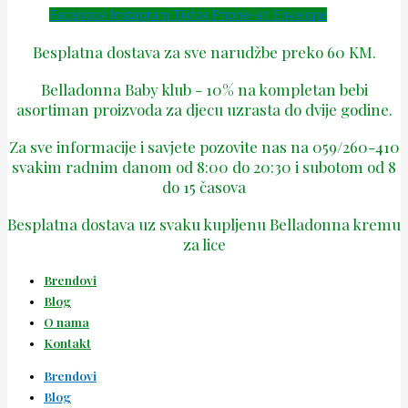
Facebook
Instagram
Tiktok
Phone-alt
Envelope
Besplatna dostava za sve narudžbe preko 60 KM.
Belladonna Baby klub - 10% na kompletan bebi
asortiman proizvoda za djecu uzrasta do dvije godine.
Za sve informacije i savjete pozovite nas na 059/260-410
svakim radnim danom od 8:00 do 20:30 i subotom od 8
do 15 časova
Besplatna dostava uz svaku kupljenu Belladonna kremu
za lice
Brendovi
Blog
O nama
Kontakt
Brendovi
Blog