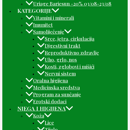
Uriage Bariesun -20% 03/08-23/08
KATEGORIJE
Vitamini i minerali
Imunitet
Samoliječenje
Srce, jetra, cirkulacija
Digestivni trakt
Reproduktivno zdravlje
Uho, grlo, nos
Kosti, zglobovi i mišići
Nervni sistem
Oralna higijena
Medicinska sredstva
Program za sunčanje
Erotski dodaci
NJEGA I HIGIJENA
Koža
Lice
Tijelo