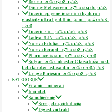
BioTeo -20% 05/08-17/08
Ducray Melascreen -25% 01/04 do 31/08
Eucerin epigenetic serum i hyaluron
elasticity ultra light fluid 50 ml -30% 01/08-
15/08
Eucerin sun -30% 01/06-31/08
Ladival SUN -20% 01/08-31/08
Noreva Exfoliac -15% 01/08-31/08
Noreva Kerapil -15% 01/08-15/08
Pharmaceris sun -30% 01/05-31/08
Solgar -20% cink ester C kosa koža nokti
beta karoten astaxantin -20% 01/08/15/08
Uriage Bariesun -20% 03/08-23/08
KATEGORIJE
Vitamini i minerali
Imunitet
Samoliječenje
Srce, jetra, cirkulacija
Digestivni trakt