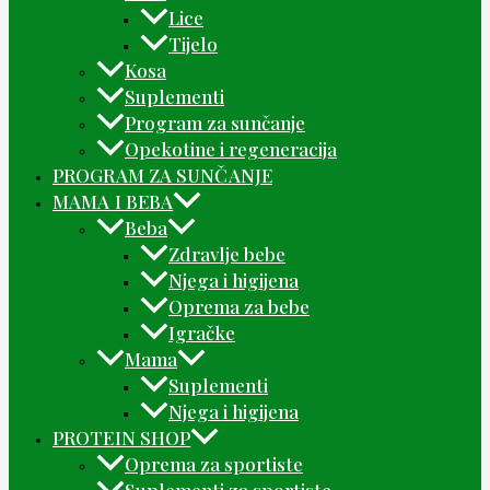
Lice
Tijelo
Kosa
Suplementi
Program za sunčanje
Opekotine i regeneracija
PROGRAM ZA SUNČANJE
MAMA I BEBA
Beba
Zdravlje bebe
Njega i higijena
Oprema za bebe
Igračke
Mama
Suplementi
Njega i higijena
PROTEIN SHOP
Oprema za sportiste
Suplementi za sportiste