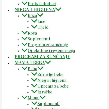
Erotski dodaci
NJEGA I HIGIJENA
Koža
Lice
Tijelo
Kosa
Suplementi
Program za sunčanje
Opekotine i regeneracija
PROGRAM ZA SUNČANJE
MAMA I BEBA
Beba
Zdravlje bebe
Njega i higijena
Oprema za bebe
Igračke
Mama
Suplementi