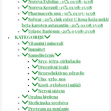
Noreva Exfoliac -15% 01/08-31/08
Noreva Kerapil -15% 01/08-15/08
Pharmaceris sun -30% 01/05-31/08
Solgar -20% cink ester C kosa koža nokti
beta karoten astaxantin -20% 01/08/15/08
Uriage Bariesun -20% 03/08-23/08
KATEGORIJE
Vitamini i minerali
Imunitet
Samoliječenje
Srce, jetra, cirkulacija
Digestivni trakt
Reproduktivno zdravlje
Uho, grlo, nos
Kosti, zglobovi i mišići
Nervni sistem
Oralna higijena
Medicinska sredstva
Program za sunčanje