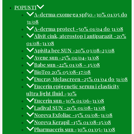
POPUSTI
A-derma exomega spf50 -30% 01/05 do
31/08
A-derma protect -50% 01/04 do 31/08
Alivit cink, aterostop i antiparazit -20%
01/08-31/08
Apivita bee SUN -20% 03/08-23/08
Avene sun -25% 01/04-31/08
Babe sun -22% 01/08 – 15/08
BioTeo 20% 05/08-17/08
Ducray Melascreen -25% 01/04 do 31/08
Eucerin epigenetic serum i elasticity
ultra light fluid -30%
Eucerin sun -30% 01/06-31/08
Ladival SUN -20% 01/08-31/08
Noreva Exfoliac -15% 01/08-31/08
Noreva Kerapil -15% 01/08-15/08
Pharmaceris sun -30% 01/05-31/08