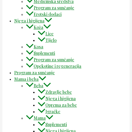
Medicinska sredstva
Program za sunčanje
Erotski dodaci
Njega i higijena
Koža
Lice
Tijelo
Kosa
Suplementi
Program za sunčanje
Opekotine i regeneracija
Program za sunčanje
Mama i beba
Beba
Zdravlje bebe
Njega i higijena
Oprema za bebe
Igračke
Mama
Suplementi
Njega i higijena