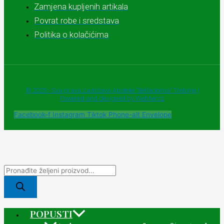
Zamjena kupljenih artikala
Povrat robe i sredstava
Politika o kolačićima
© 2025 - Sva prava zadržava Apoteke "Belladonna" Trebinje |
Powered and designed by Webherzz
Facebook-f
Instagram
Tiktok
Phone-alt
Envelope
POPUSTI