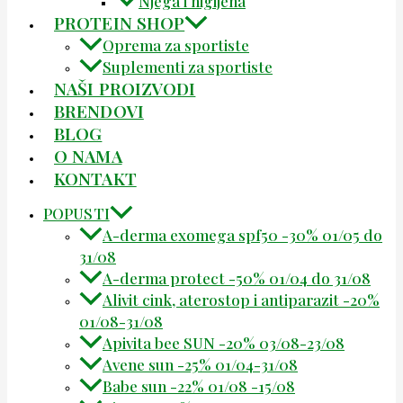
Njega i higijena
PROTEIN SHOP
Oprema za sportiste
Suplementi za sportiste
NAŠI PROIZVODI
BRENDOVI
BLOG
O NAMA
KONTAKT
POPUSTI
A-derma exomega spf50 -30% 01/05 do
31/08
A-derma protect -50% 01/04 do 31/08
Alivit cink, aterostop i antiparazit -20%
01/08-31/08
Apivita bee SUN -20% 03/08-23/08
Avene sun -25% 01/04-31/08
Babe sun -22% 01/08 -15/08