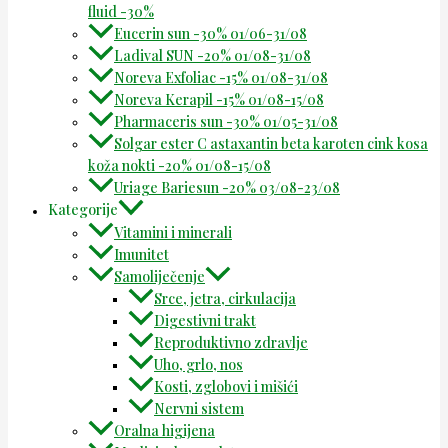
fluid -30%
Eucerin sun -30% 01/06-31/08
Ladival SUN -20% 01/08-31/08
Noreva Exfoliac -15% 01/08-31/08
Noreva Kerapil -15% 01/08-15/08
Pharmaceris sun -30% 01/05-31/08
Solgar ester C astaxantin beta karoten cink kosa
koža nokti -20% 01/08-15/08
Uriage Bariesun -20% 03/08-23/08
Kategorije
Vitamini i minerali
Imunitet
Samoliječenje
Srce, jetra, cirkulacija
Digestivni trakt
Reproduktivno zdravlje
Uho, grlo, nos
Kosti, zglobovi i mišići
Nervni sistem
Oralna higijena