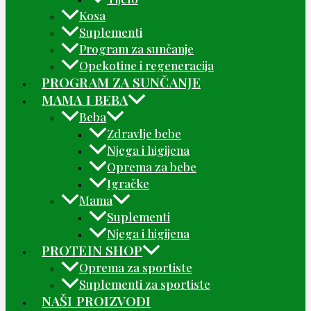
Kosa
Suplementi
Program za sunčanje
Opekotine i regeneracija
PROGRAM ZA SUNČANJE
MAMA I BEBA
Beba
Zdravlje bebe
Njega i higijena
Oprema za bebe
Igračke
Mama
Suplementi
Njega i higijena
PROTEIN SHOP
Oprema za sportiste
Suplementi za sportiste
NAŠI PROIZVODI