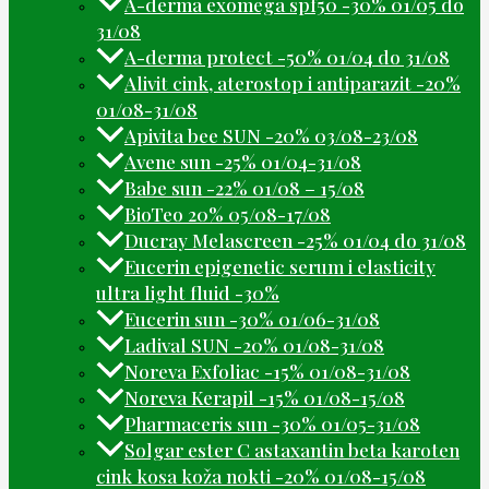
A-derma exomega spf50 -30% 01/05 do
31/08
A-derma protect -50% 01/04 do 31/08
Alivit cink, aterostop i antiparazit -20%
01/08-31/08
Apivita bee SUN -20% 03/08-23/08
Avene sun -25% 01/04-31/08
Babe sun -22% 01/08 – 15/08
BioTeo 20% 05/08-17/08
Ducray Melascreen -25% 01/04 do 31/08
Eucerin epigenetic serum i elasticity
ultra light fluid -30%
Eucerin sun -30% 01/06-31/08
Ladival SUN -20% 01/08-31/08
Noreva Exfoliac -15% 01/08-31/08
Noreva Kerapil -15% 01/08-15/08
Pharmaceris sun -30% 01/05-31/08
Solgar ester C astaxantin beta karoten
cink kosa koža nokti -20% 01/08-15/08