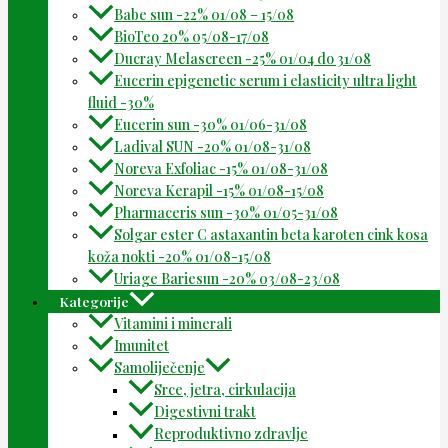
Babe sun -22% 01/08 – 15/08
BioTeo 20% 05/08-17/08
Ducray Melascreen -25% 01/04 do 31/08
Eucerin epigenetic serum i elasticity ultra light
fluid -30%
Eucerin sun -30% 01/06-31/08
Ladival SUN -20% 01/08-31/08
Noreva Exfoliac -15% 01/08-31/08
Noreva Kerapil -15% 01/08-15/08
Pharmaceris sun -30% 01/05-31/08
Solgar ester C astaxantin beta karoten cink kosa
koža nokti -20% 01/08-15/08
Uriage Bariesun -20% 03/08-23/08
Kategorije
Vitamini i minerali
Imunitet
Samoliječenje
Srce, jetra, cirkulacija
Digestivni trakt
Reproduktivno zdravlje