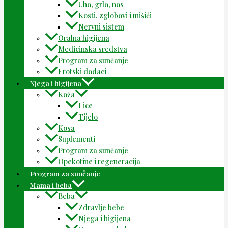
Uho, grlo, nos
Kosti, zglobovi i mišići
Nervni sistem
Oralna higijena
Medicinska sredstva
Program za sunčanje
Erotski dodaci
Njega i higijena
Koža
Lice
Tijelo
Kosa
Suplementi
Program za sunčanje
Opekotine i regeneracija
Program za sunčanje
Mama i beba
Beba
Zdravlje bebe
Njega i higijena