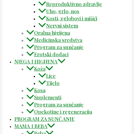
Reproduktivno zdravlje
Uho, grlo, nos
Kosti, zglobovi i mišići
Nervni sistem
Oralna higijena
Medicinska sredstva
Program za sunčanje
Erotski dodaci
NJEGA I HIGIJENA
Koža
Lice
Tijelo
Kosa
Suplementi
Program za sunčanje
Opekotine i regeneracija
PROGRAM ZA SUNČANJE
MAMA I BEBA
Beba