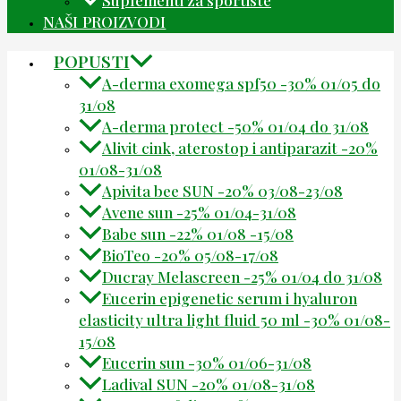
NAŠI PROIZVODI
POPUSTI
A-derma exomega spf50 -30% 01/05 do
31/08
A-derma protect -50% 01/04 do 31/08
Alivit cink, aterostop i antiparazit -20%
01/08-31/08
Apivita bee SUN -20% 03/08-23/08
Avene sun -25% 01/04-31/08
Babe sun -22% 01/08 -15/08
BioTeo -20% 05/08-17/08
Ducray Melascreen -25% 01/04 do 31/08
Eucerin epigenetic serum i hyaluron
elasticity ultra light fluid 50 ml -30% 01/08-
15/08
Eucerin sun -30% 01/06-31/08
Ladival SUN -20% 01/08-31/08