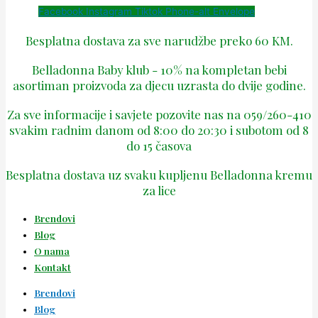
Facebook
Instagram
Tiktok
Phone-alt
Envelope
Besplatna dostava za sve narudžbe preko 60 KM.
Belladonna Baby klub - 10% na kompletan bebi
asortiman proizvoda za djecu uzrasta do dvije godine.
Za sve informacije i savjete pozovite nas na 059/260-410
svakim radnim danom od 8:00 do 20:30 i subotom od 8
do 15 časova
Besplatna dostava uz svaku kupljenu Belladonna kremu
za lice
Brendovi
Blog
O nama
Kontakt
Brendovi
Blog