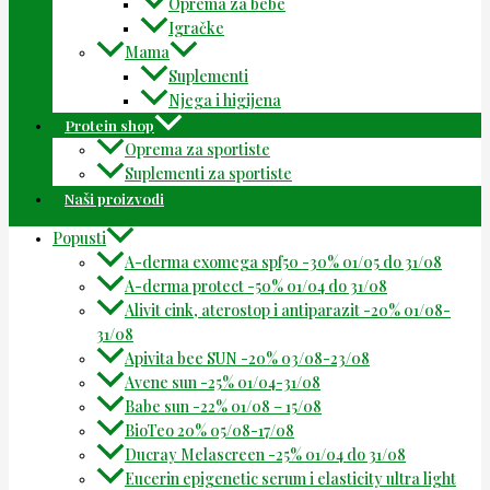
Oprema za bebe
Igračke
Mama
Suplementi
Njega i higijena
Protein shop
Oprema za sportiste
Suplementi za sportiste
Naši proizvodi
Popusti
A-derma exomega spf50 -30% 01/05 do 31/08
A-derma protect -50% 01/04 do 31/08
Alivit cink, aterostop i antiparazit -20% 01/08-
31/08
Apivita bee SUN -20% 03/08-23/08
Avene sun -25% 01/04-31/08
Babe sun -22% 01/08 – 15/08
BioTeo 20% 05/08-17/08
Ducray Melascreen -25% 01/04 do 31/08
Eucerin epigenetic serum i elasticity ultra light