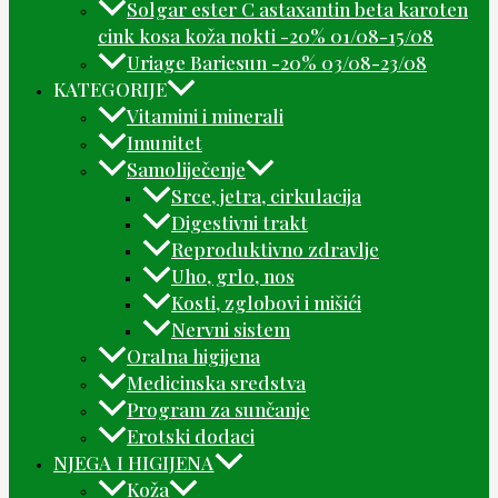
Solgar ester C astaxantin beta karoten
cink kosa koža nokti -20% 01/08-15/08
Uriage Bariesun -20% 03/08-23/08
KATEGORIJE
Vitamini i minerali
Imunitet
Samoliječenje
Srce, jetra, cirkulacija
Digestivni trakt
Reproduktivno zdravlje
Uho, grlo, nos
Kosti, zglobovi i mišići
Nervni sistem
Oralna higijena
Medicinska sredstva
Program za sunčanje
Erotski dodaci
NJEGA I HIGIJENA
Koža