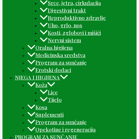
Srce, jetra, cirkulacija
Digestivni trakt
Reproduktivno zdravlje
Uho, grlo, nos
Kosti, zglobovi i mišići
Nervni sistem
Oralna higijena
Medicinska sredstva
Program za sunčanje
Erotski dodaci
NJEGA I HIGIJENA
Koža
Lice
Tijelo
Kosa
Suplementi
Program za sunčanje
Opekotine i regeneracija
PROGRAM ZA SUNČANJE