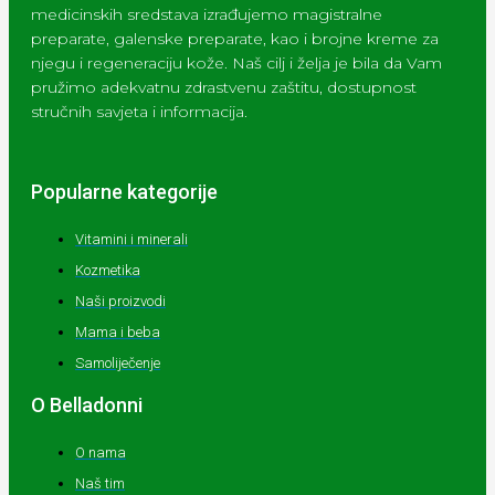
medicinskih sredstava izrađujemo magistralne
preparate, galenske preparate, kao i brojne kreme za
njegu i regeneraciju kože. Naš cilj i želja je bila da Vam
pružimo adekvatnu zdrastvenu zaštitu, dostupnost
stručnih savjeta i informacija.
Popularne kategorije
Vitamini i minerali
Kozmetika
Naši proizvodi
Mama i beba
Samoliječenje
O Belladonni
O nama
Naš tim