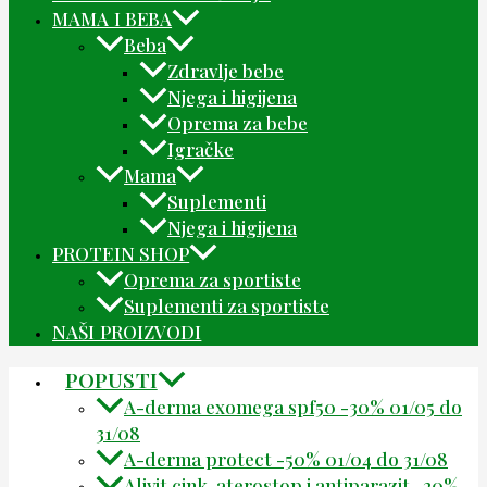
MAMA I BEBA
Beba
Zdravlje bebe
Njega i higijena
Oprema za bebe
Igračke
Mama
Suplementi
Njega i higijena
PROTEIN SHOP
Oprema za sportiste
Suplementi za sportiste
NAŠI PROIZVODI
POPUSTI
A-derma exomega spf50 -30% 01/05 do
31/08
A-derma protect -50% 01/04 do 31/08
Alivit cink, aterostop i antiparazit -20%