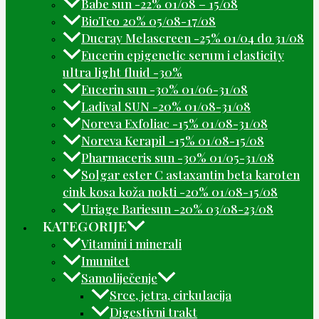
Babe sun -22% 01/08 – 15/08
BioTeo 20% 05/08-17/08
Ducray Melascreen -25% 01/04 do 31/08
Eucerin epigenetic serum i elasticity
ultra light fluid -30%
Eucerin sun -30% 01/06-31/08
Ladival SUN -20% 01/08-31/08
Noreva Exfoliac -15% 01/08-31/08
Noreva Kerapil -15% 01/08-15/08
Pharmaceris sun -30% 01/05-31/08
Solgar ester C astaxantin beta karoten
cink kosa koža nokti -20% 01/08-15/08
Uriage Bariesun -20% 03/08-23/08
KATEGORIJE
Vitamini i minerali
Imunitet
Samoliječenje
Srce, jetra, cirkulacija
Digestivni trakt