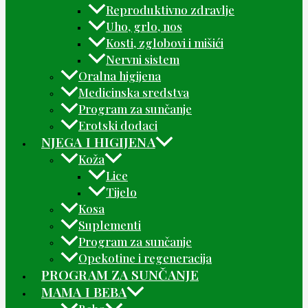
Reproduktivno zdravlje
Uho, grlo, nos
Kosti, zglobovi i mišići
Nervni sistem
Oralna higijena
Medicinska sredstva
Program za sunčanje
Erotski dodaci
NJEGA I HIGIJENA
Koža
Lice
Tijelo
Kosa
Suplementi
Program za sunčanje
Opekotine i regeneracija
PROGRAM ZA SUNČANJE
MAMA I BEBA