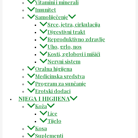
Vitamini i minerali
Imunitet
Samoliječenje
Srce, jetra, cirkulacija
Digestivni trakt
Reproduktivno zdravlje
Uho, grlo, nos
Kosti, zglobovi i mišići
Nervni sistem
Oralna higijena
Medicinska sredstva
Program za sunčanje
Erotski dodaci
NJEGA I HIGIJENA
Koža
Lice
Tijelo
Kosa
Suplementi