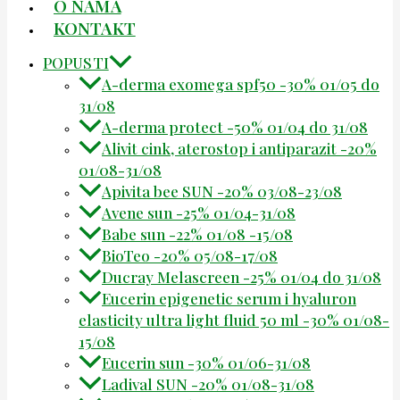
O NAMA
KONTAKT
POPUSTI
A-derma exomega spf50 -30% 01/05 do
31/08
A-derma protect -50% 01/04 do 31/08
Alivit cink, aterostop i antiparazit -20%
01/08-31/08
Apivita bee SUN -20% 03/08-23/08
Avene sun -25% 01/04-31/08
Babe sun -22% 01/08 -15/08
BioTeo -20% 05/08-17/08
Ducray Melascreen -25% 01/04 do 31/08
Eucerin epigenetic serum i hyaluron
elasticity ultra light fluid 50 ml -30% 01/08-
15/08
Eucerin sun -30% 01/06-31/08
Ladival SUN -20% 01/08-31/08