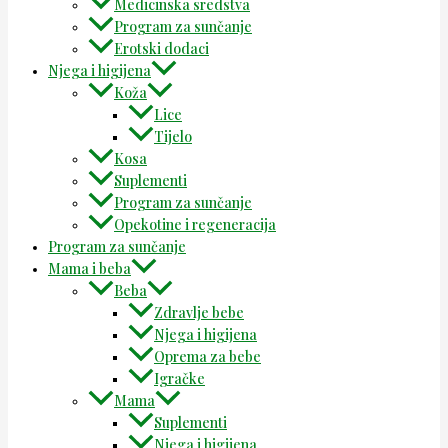
Medicinska sredstva
Program za sunčanje
Erotski dodaci
Njega i higijena
Koža
Lice
Tijelo
Kosa
Suplementi
Program za sunčanje
Opekotine i regeneracija
Program za sunčanje
Mama i beba
Beba
Zdravlje bebe
Njega i higijena
Oprema za bebe
Igračke
Mama
Suplementi
Njega i higijena