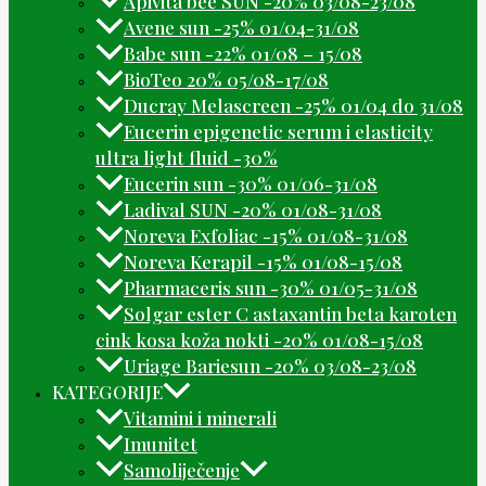
Apivita bee SUN -20% 03/08-23/08
Avene sun -25% 01/04-31/08
Babe sun -22% 01/08 – 15/08
BioTeo 20% 05/08-17/08
Ducray Melascreen -25% 01/04 do 31/08
Eucerin epigenetic serum i elasticity
ultra light fluid -30%
Eucerin sun -30% 01/06-31/08
Ladival SUN -20% 01/08-31/08
Noreva Exfoliac -15% 01/08-31/08
Noreva Kerapil -15% 01/08-15/08
Pharmaceris sun -30% 01/05-31/08
Solgar ester C astaxantin beta karoten
cink kosa koža nokti -20% 01/08-15/08
Uriage Bariesun -20% 03/08-23/08
KATEGORIJE
Vitamini i minerali
Imunitet
Samoliječenje