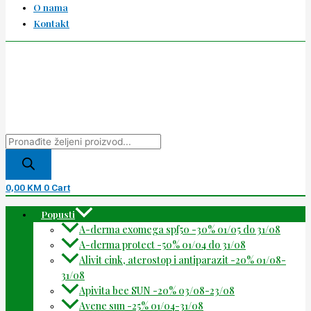
O nama
Kontakt
0,00
KM
0
Cart
Popusti
A-derma exomega spf50 -30% 01/05 do 31/08
A-derma protect -50% 01/04 do 31/08
Alivit cink, aterostop i antiparazit -20% 01/08-
31/08
Apivita bee SUN -20% 03/08-23/08
Avene sun -25% 01/04-31/08