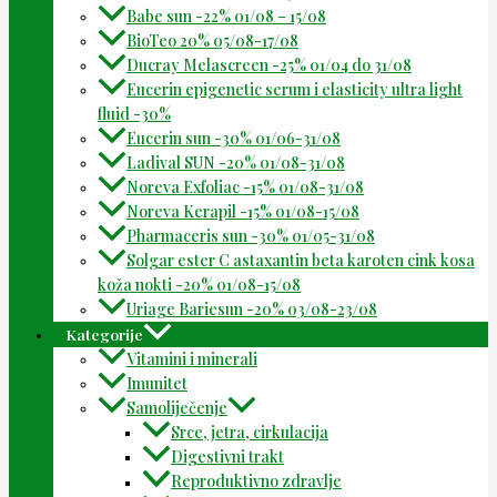
Babe sun -22% 01/08 – 15/08
BioTeo 20% 05/08-17/08
Ducray Melascreen -25% 01/04 do 31/08
Eucerin epigenetic serum i elasticity ultra light
fluid -30%
Eucerin sun -30% 01/06-31/08
Ladival SUN -20% 01/08-31/08
Noreva Exfoliac -15% 01/08-31/08
Noreva Kerapil -15% 01/08-15/08
Pharmaceris sun -30% 01/05-31/08
Solgar ester C astaxantin beta karoten cink kosa
koža nokti -20% 01/08-15/08
Uriage Bariesun -20% 03/08-23/08
Kategorije
Vitamini i minerali
Imunitet
Samoliječenje
Srce, jetra, cirkulacija
Digestivni trakt
Reproduktivno zdravlje