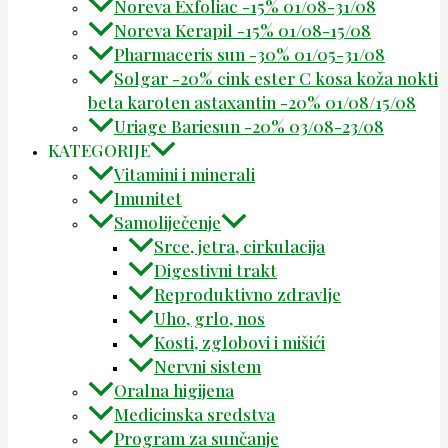
Noreva Exfoliac -15% 01/08-31/08
Noreva Kerapil -15% 01/08-15/08
Pharmaceris sun -30% 01/05-31/08
Solgar -20% cink ester C kosa koža nokti
beta karoten astaxantin -20% 01/08/15/08
Uriage Bariesun -20% 03/08-23/08
KATEGORIJE
Vitamini i minerali
Imunitet
Samoliječenje
Srce, jetra, cirkulacija
Digestivni trakt
Reproduktivno zdravlje
Uho, grlo, nos
Kosti, zglobovi i mišići
Nervni sistem
Oralna higijena
Medicinska sredstva
Program za sunčanje