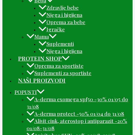
Beba
Zdravlje bebe
Njega i higijena
Oprema za bebe
Igračke
Mama
Suplementi
Njega i higijena
PROTEIN SHOP
Oprema za sportiste
Suplementi za sportiste
NAŠI PROIZVODI
POPUSTI
A-derma exomega spf50 -30% 01/05 do
31/08
A-derma protect -50% 01/04 do 31/08
Alivit cink, aterostop i antiparazit -20%
01/08-31/08