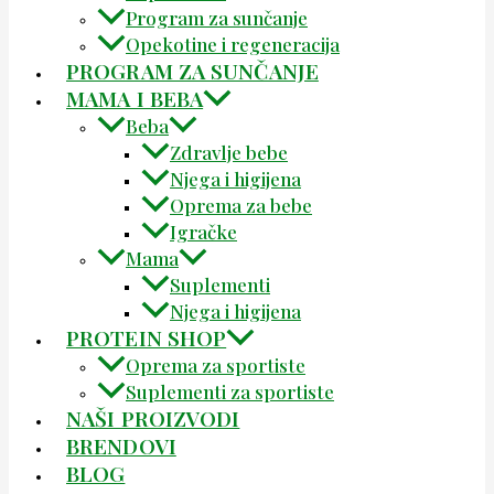
Program za sunčanje
Opekotine i regeneracija
PROGRAM ZA SUNČANJE
MAMA I BEBA
Beba
Zdravlje bebe
Njega i higijena
Oprema za bebe
Igračke
Mama
Suplementi
Njega i higijena
PROTEIN SHOP
Oprema za sportiste
Suplementi za sportiste
NAŠI PROIZVODI
BRENDOVI
BLOG