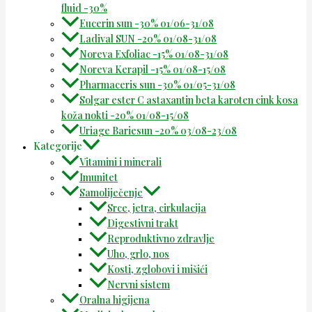
fluid -30%
Eucerin sun -30% 01/06-31/08
Ladival SUN -20% 01/08-31/08
Noreva Exfoliac -15% 01/08-31/08
Noreva Kerapil -15% 01/08-15/08
Pharmaceris sun -30% 01/05-31/08
Solgar ester C astaxantin beta karoten cink kosa
koža nokti -20% 01/08-15/08
Uriage Bariesun -20% 03/08-23/08
Kategorije
Vitamini i minerali
Imunitet
Samoliječenje
Srce, jetra, cirkulacija
Digestivni trakt
Reproduktivno zdravlje
Uho, grlo, nos
Kosti, zglobovi i mišići
Nervni sistem
Oralna higijena