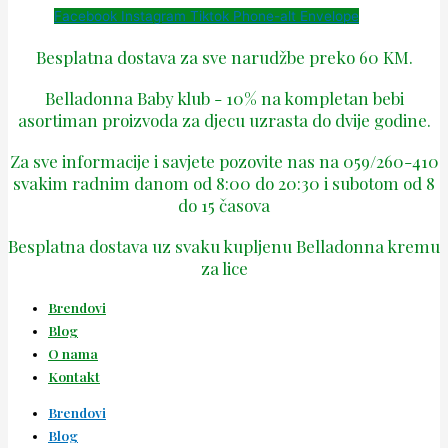
Facebook
Instagram
Tiktok
Phone-alt
Envelope
Besplatna dostava za sve narudžbe preko 60 KM.
Belladonna Baby klub - 10% na kompletan bebi
asortiman proizvoda za djecu uzrasta do dvije godine.
Za sve informacije i savjete pozovite nas na 059/260-410
svakim radnim danom od 8:00 do 20:30 i subotom od 8
do 15 časova
Besplatna dostava uz svaku kupljenu Belladonna kremu
za lice
Brendovi
Blog
O nama
Kontakt
Brendovi
Blog