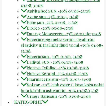
01/08-31/08
Apivita bee SUN -20% 03/08-23/08
Avene sun -25% 01/04-31/08
Babe sun -22% 01/08 -15/08
BioTeo -20% 05/08-17/08
Ducray Melascreen -25% 01/04 do 31/08
Eucerin epigenetic serum i hyaluron
elasticity ultra light fluid 50 ml -30% 01/08-
15/08
Eucerin sun -30% 01/06-31/08
Ladival SUN -20% 01/08-31/08
Noreva Exfoliac -15% 01/08-31/08
Noreva Kerapil -15% 01/08-15/08
Pharmaceris sun -30% 01/05-31/08
Solgar -20% cink ester C kosa koža nokti
beta karoten astaxantin -20% 01/08/15/08
Uriage Bariesun -20% 03/08-23/08
KATEGORIJE