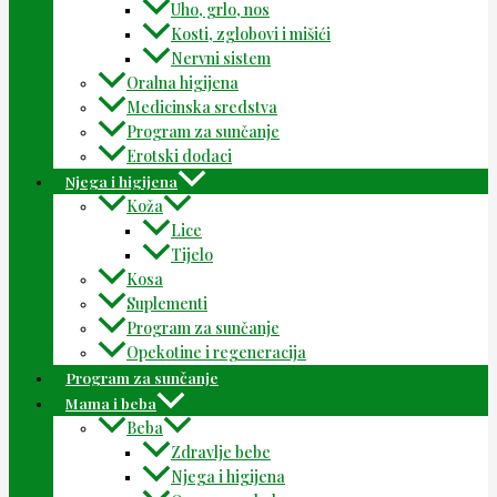
Uho, grlo, nos
Kosti, zglobovi i mišići
Nervni sistem
Oralna higijena
Medicinska sredstva
Program za sunčanje
Erotski dodaci
Njega i higijena
Koža
Lice
Tijelo
Kosa
Suplementi
Program za sunčanje
Opekotine i regeneracija
Program za sunčanje
Mama i beba
Beba
Zdravlje bebe
Njega i higijena