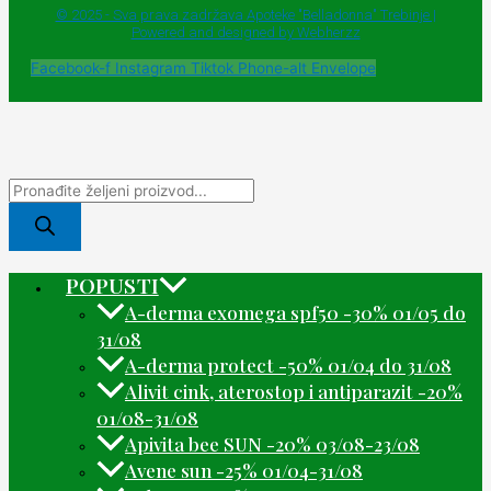
© 2025 - Sva prava zadržava Apoteke "Belladonna" Trebinje |
Powered and designed by Webherzz
Facebook-f
Instagram
Tiktok
Phone-alt
Envelope
POPUSTI
A-derma exomega spf50 -30% 01/05 do
31/08
A-derma protect -50% 01/04 do 31/08
Alivit cink, aterostop i antiparazit -20%
01/08-31/08
Apivita bee SUN -20% 03/08-23/08
Avene sun -25% 01/04-31/08