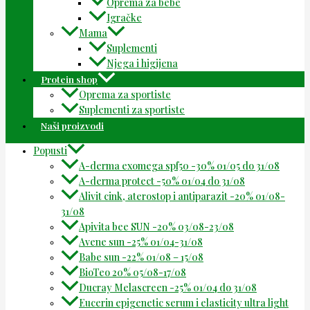
Oprema za bebe
Igračke
Mama
Suplementi
Njega i higijena
Protein shop
Oprema za sportiste
Suplementi za sportiste
Naši proizvodi
Popusti
A-derma exomega spf50 -30% 01/05 do 31/08
A-derma protect -50% 01/04 do 31/08
Alivit cink, aterostop i antiparazit -20% 01/08-
31/08
Apivita bee SUN -20% 03/08-23/08
Avene sun -25% 01/04-31/08
Babe sun -22% 01/08 – 15/08
BioTeo 20% 05/08-17/08
Ducray Melascreen -25% 01/04 do 31/08
Eucerin epigenetic serum i elasticity ultra light