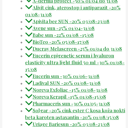
A-derma protect -50% 01/04 do 31/08
Alivit cink, aterostop i antiparazit -20%
01/08-31/08
Apivita bee SUN -20% 03/08-23/08
Avene sun -25% 01/04-31/08
Babe sun -22% 01/08 -15/08
BioTeo -20% 05/08-17/08
Ducray Melascreen -25% 01/04 do 31/08
Eucerin epigenetic serum i hyaluron
elasticity ultra light fluid 50 ml -30% 01/08-
15/08
Eucerin sun -30% 01/06-31/08
Ladival SUN -20% 01/08-31/08
Noreva Exfoliac -15% 01/08-31/08
Noreva Kerapil -15% 01/08-15/08
Pharmaceris sun -30% 01/05-31/08
Solgar -20% cink ester C kosa koža nokti
beta karoten astaxantin -20% 01/08/15/08
Uriage Bariesun -20% 03/08-23/08