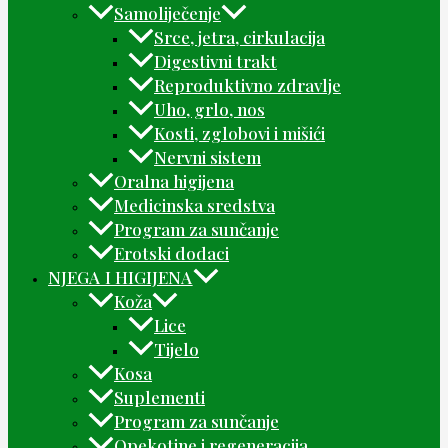
Samoliječenje
Srce, jetra, cirkulacija
Digestivni trakt
Reproduktivno zdravlje
Uho, grlo, nos
Kosti, zglobovi i mišići
Nervni sistem
Oralna higijena
Medicinska sredstva
Program za sunčanje
Erotski dodaci
NJEGA I HIGIJENA
Koža
Lice
Tijelo
Kosa
Suplementi
Program za sunčanje
Opekotine i regeneracija