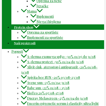
Oprema za bebe
Igračke
Mama
Suplementi
Njega i higijena
Protein shop
Oprema za sportiste
Suplementi za sportiste
Naši proizvodi
Popusti
A-derma exomega spf50 -30% 01/05 do 31/08
A-derma protect -50% 01/04 do 31/08
Alivit cink, aterostop i antiparazit -20% 01/08-
31/08
Apivita bee SUN -20% 03/08-23/08
Avene sun -25% 01/04-31/08
Babe sun -22% 01/08 – 15/08
BioTeo 20% 05/08-17/08
Ducray Melascreen -25% 01/04 do 31/08
Eucerin epigenetic serum i elasticity ultra light