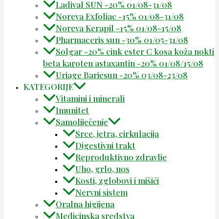
Ladival SUN -20% 01/08-31/08
Noreva Exfoliac -15% 01/08-31/08
Noreva Kerapil -15% 01/08-15/08
Pharmaceris sun -30% 01/05-31/08
Solgar -20% cink ester C kosa koža nokti
beta karoten astaxantin -20% 01/08/15/08
Uriage Bariesun -20% 03/08-23/08
KATEGORIJE
Vitamini i minerali
Imunitet
Samoliječenje
Srce, jetra, cirkulacija
Digestivni trakt
Reproduktivno zdravlje
Uho, grlo, nos
Kosti, zglobovi i mišići
Nervni sistem
Oralna higijena
Medicinska sredstva