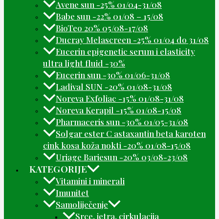
Avene sun -25% 01/04-31/08
Babe sun -22% 01/08 – 15/08
BioTeo 20% 05/08-17/08
Ducray Melascreen -25% 01/04 do 31/08
Eucerin epigenetic serum i elasticity
ultra light fluid -30%
Eucerin sun -30% 01/06-31/08
Ladival SUN -20% 01/08-31/08
Noreva Exfoliac -15% 01/08-31/08
Noreva Kerapil -15% 01/08-15/08
Pharmaceris sun -30% 01/05-31/08
Solgar ester C astaxantin beta karoten
cink kosa koža nokti -20% 01/08-15/08
Uriage Bariesun -20% 03/08-23/08
KATEGORIJE
Vitamini i minerali
Imunitet
Samoliječenje
Srce, jetra, cirkulacija