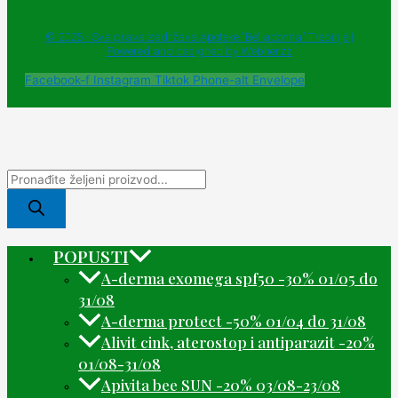
© 2025 - Sva prava zadržava Apoteke "Belladonna" Trebinje |
Powered and designed by Webherzz
Facebook-f
Instagram
Tiktok
Phone-alt
Envelope
POPUSTI
A-derma exomega spf50 -30% 01/05 do
31/08
A-derma protect -50% 01/04 do 31/08
Alivit cink, aterostop i antiparazit -20%
01/08-31/08
Apivita bee SUN -20% 03/08-23/08