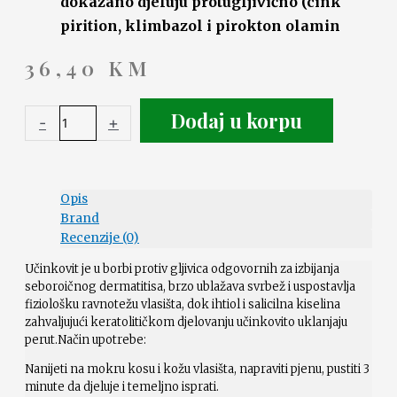
dokazano djeluju protugljivično (cink
pirition, klimbazol i pirokton olamin
36,40
KM
Dodaj u korpu
-
+
Opis
Brand
Recenzije (0)
Učinkovit je u borbi protiv gljivica odgovornih za izbijanja
seboroičnog dermatitisa, brzo ublažava svrbež i uspostavlja
fiziološku ravnotežu vlasišta, dok ihtiol i salicilna kiselina
zahvaljujući keratolitičkom djelovanju učinkovito uklanjaju
perut.Način upotrebe:
Nanijeti na mokru kosu i kožu vlasišta, napraviti pjenu, pustiti 3
minute da djeluje i temeljno isprati.