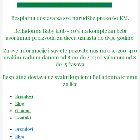
Facebook
Instagram
Tiktok
Phone-alt
Envelope
Besplatna dostava za sve narudžbe preko 60 KM.
Belladonna Baby klub - 10% na kompletan bebi
asortiman proizvoda za djecu uzrasta do dvije godine.
Za sve informacije i savjete pozovite nas na 059/260-410
svakim radnim danom od 8:00 do 20:30 i subotom od 8
do 15 časova
Besplatna dostava uz svaku kupljenu Belladonna kremu
za lice
Brendovi
Blog
O nama
Kontakt
Brendovi
Blog