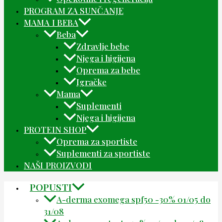
PROGRAM ZA SUNČANJE
MAMA I BEBA
Beba
Zdravlje bebe
Njega i higijena
Oprema za bebe
Igračke
Mama
Suplementi
Njega i higijena
PROTEIN SHOP
Oprema za sportiste
Suplementi za sportiste
NAŠI PROIZVODI
POPUSTI
A-derma exomega spf50 -30% 01/05 do
31/08