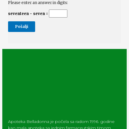
Please enter an answer in digits:
seventeen − seven =
Apoteka Belladonna je počela sa radom 1996. godine
kao mala apoteka sa jednim farmaceutskim timom.