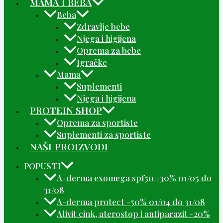
MAMA I BEBA
Beba
Zdravlje bebe
Njega i higijena
Oprema za bebe
Igračke
Mama
Suplementi
Njega i higijena
PROTEIN SHOP
Oprema za sportiste
Suplementi za sportiste
NAŠI PROIZVODI
POPUSTI
A-derma exomega spf50 -30% 01/05 do
31/08
A-derma protect -50% 01/04 do 31/08
Alivit cink, aterostop i antiparazit -20%