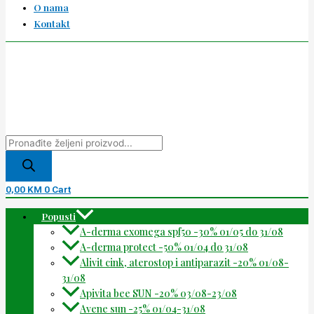
O nama
Kontakt
0,00
KM
0
Cart
Popusti
A-derma exomega spf50 -30% 01/05 do 31/08
A-derma protect -50% 01/04 do 31/08
Alivit cink, aterostop i antiparazit -20% 01/08-
31/08
Apivita bee SUN -20% 03/08-23/08
Avene sun -25% 01/04-31/08