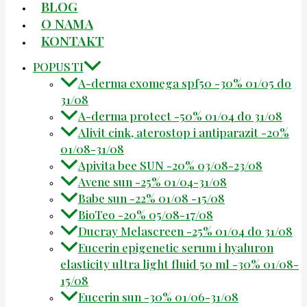
BLOG
O NAMA
KONTAKT
POPUSTI
A-derma exomega spf50 -30% 01/05 do
31/08
A-derma protect -50% 01/04 do 31/08
Alivit cink, aterostop i antiparazit -20%
01/08-31/08
Apivita bee SUN -20% 03/08-23/08
Avene sun -25% 01/04-31/08
Babe sun -22% 01/08 -15/08
BioTeo -20% 05/08-17/08
Ducray Melascreen -25% 01/04 do 31/08
Eucerin epigenetic serum i hyaluron
elasticity ultra light fluid 50 ml -30% 01/08-
15/08
Eucerin sun -30% 01/06-31/08