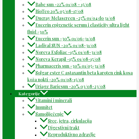
Babe sun -22% 01/08 – 15/08
BioTeo 20% 05/08-17/08
Ducray Melascreen -25% 01/04 do 31/08
Eucerin epigenetic serum i elasticity ultra light
fluid -30%
Eucerin sun -30% 01/06-31/08
Ladival SUN -20% 01/08-31/08
Noreva Exfoliac -15% 01/08-31/08
Noreva Kerapil -15% 01/08-15/08
Pharmaceris sun -30% 01/05-31/08
Solgar ester C astaxantin beta karoten cink kosa
koža nokti -20% 01/08-15/08
Uriage Bariesun -20% 03/08-23/08
Kategorije
Vitamini i minerali
Imunitet
Samoliječenje
Srce, jetra, cirkulacija
Digestivni trakt
Reproduktivno zdravlje