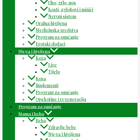
Uho, grlo, nos
Kosti, zglobovi i mišići
Nervni sistem
Oralna higijena
Medicinska sredstva
Program za sunčanje
Erotski dodaci
Njega i higijena
Koža
Lice
Tijelo
Kosa
Suplementi
Program za sunčanje
Opekotine i regeneracija
Program za sunčanje
Mama i beba
Beba
Zdravlje bebe
Njega i higijena