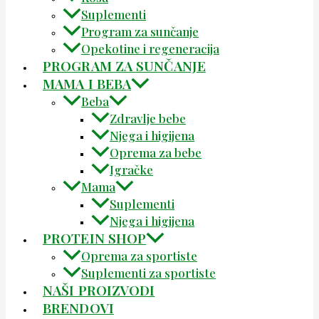
Suplementi
Program za sunčanje
Opekotine i regeneracija
PROGRAM ZA SUNČANJE
MAMA I BEBA
Beba
Zdravlje bebe
Njega i higijena
Oprema za bebe
Igračke
Mama
Suplementi
Njega i higijena
PROTEIN SHOP
Oprema za sportiste
Suplementi za sportiste
NAŠI PROIZVODI
BRENDOVI