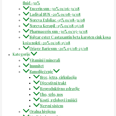
fluid -30%
Eucerin sun -30% 01/06-31/08
Ladival SUN -20% 01/08-31/08
Noreva Exfoliac -15% 01/08-31/08
Noreva Kerapil -15% 01/08-15/08
Pharmaceris sun -30% 01/05-31/08
Solgar ester C astaxantin beta karoten cink kosa
koža nokti -20% 01/08-15/08
Uriage Bariesun -20% 03/08-23/08
Kategorije
Vitamini i minerali
Imunitet
Samoliječenje
Srce, jetra, cirkulacija
Digestivni trakt
Reproduktivno zdravlje
Uho, grlo, nos
Kosti, zglobovi i mišići
Nervni sistem
Oralna higijena