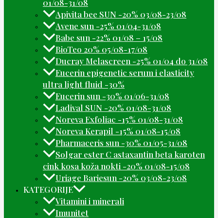
01/08-31/08
Apivita bee SUN -20% 03/08-23/08
Avene sun -25% 01/04-31/08
Babe sun -22% 01/08 – 15/08
BioTeo 20% 05/08-17/08
Ducray Melascreen -25% 01/04 do 31/08
Eucerin epigenetic serum i elasticity
ultra light fluid -30%
Eucerin sun -30% 01/06-31/08
Ladival SUN -20% 01/08-31/08
Noreva Exfoliac -15% 01/08-31/08
Noreva Kerapil -15% 01/08-15/08
Pharmaceris sun -30% 01/05-31/08
Solgar ester C astaxantin beta karoten
cink kosa koža nokti -20% 01/08-15/08
Uriage Bariesun -20% 03/08-23/08
KATEGORIJE
Vitamini i minerali
Imunitet