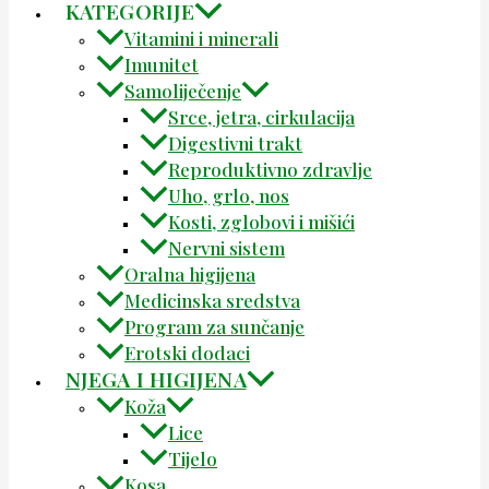
KATEGORIJE
Vitamini i minerali
Imunitet
Samoliječenje
Srce, jetra, cirkulacija
Digestivni trakt
Reproduktivno zdravlje
Uho, grlo, nos
Kosti, zglobovi i mišići
Nervni sistem
Oralna higijena
Medicinska sredstva
Program za sunčanje
Erotski dodaci
NJEGA I HIGIJENA
Koža
Lice
Tijelo
Kosa