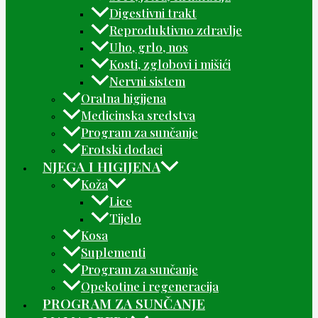
Digestivni trakt
Reproduktivno zdravlje
Uho, grlo, nos
Kosti, zglobovi i mišići
Nervni sistem
Oralna higijena
Medicinska sredstva
Program za sunčanje
Erotski dodaci
NJEGA I HIGIJENA
Koža
Lice
Tijelo
Kosa
Suplementi
Program za sunčanje
Opekotine i regeneracija
PROGRAM ZA SUNČANJE