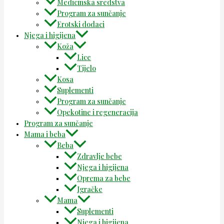
Medicinska sredstva
Program za sunčanje
Erotski dodaci
Njega i higijena
Koža
Lice
Tijelo
Kosa
Suplementi
Program za sunčanje
Opekotine i regeneracija
Program za sunčanje
Mama i beba
Beba
Zdravlje bebe
Njega i higijena
Oprema za bebe
Igračke
Mama
Suplementi
Njega i higijena