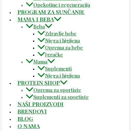
Opekotine i regeneracija
PROGRAM ZA SUNČANJE
MAMA I BEBA
Beba
Zdravlje bebe
Njega i higijena
Oprema za bebe
Igračke
Mama
Suplementi
Njega i higijena
PROTEIN SHOP
Oprema za sportiste
Suplementi za sportiste
NAŠI PROIZVODI
BRENDOVI
BLOG
O NAMA