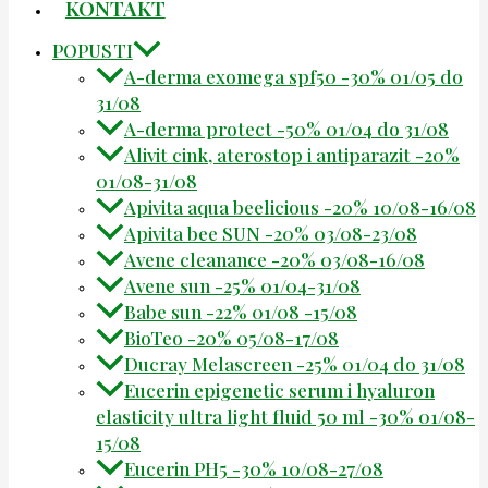
KONTAKT
POPUSTI
A-derma exomega spf50 -30% 01/05 do
31/08
A-derma protect -50% 01/04 do 31/08
Alivit cink, aterostop i antiparazit -20%
01/08-31/08
Apivita aqua beelicious -20% 10/08-16/08
Apivita bee SUN -20% 03/08-23/08
Avene cleanance -20% 03/08-16/08
Avene sun -25% 01/04-31/08
Babe sun -22% 01/08 -15/08
BioTeo -20% 05/08-17/08
Ducray Melascreen -25% 01/04 do 31/08
Eucerin epigenetic serum i hyaluron
elasticity ultra light fluid 50 ml -30% 01/08-
15/08
Eucerin PH5 -30% 10/08-27/08