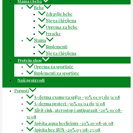
Mama i beba
Beba
Zdravlje bebe
Njega i higijena
Oprema za bebe
Igračke
Mama
Suplementi
Njega i higijena
Protein shop
Oprema za sportiste
Suplementi za sportiste
Naši proizvodi
Popusti
A-derma exomega spf50 -30% 01/05 do 31/08
A-derma protect -50% 01/04 do 31/08
Alivit cink, aterostop i antiparazit -20% 01/08-
31/08
Apivita aqua beelicious -20% 10/08-16/08
Apivita bee SUN -20% 03/08-23/08