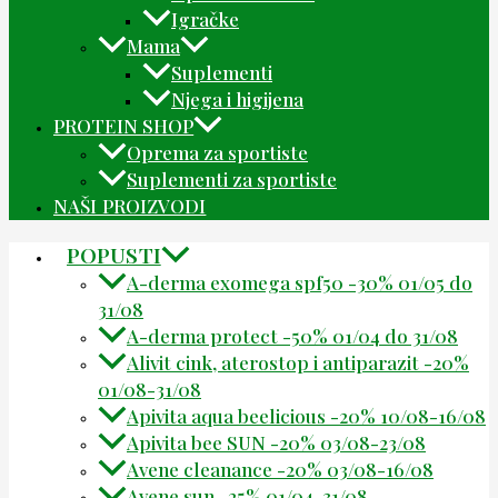
Igračke
Mama
Suplementi
Njega i higijena
PROTEIN SHOP
Oprema za sportiste
Suplementi za sportiste
NAŠI PROIZVODI
POPUSTI
A-derma exomega spf50 -30% 01/05 do
31/08
A-derma protect -50% 01/04 do 31/08
Alivit cink, aterostop i antiparazit -20%
01/08-31/08
Apivita aqua beelicious -20% 10/08-16/08
Apivita bee SUN -20% 03/08-23/08
Avene cleanance -20% 03/08-16/08
Avene sun -25% 01/04-31/08