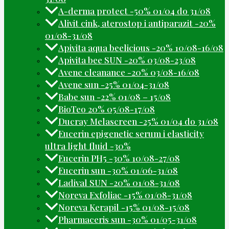
A-derma protect -50% 01/04 do 31/08
Alivit cink, aterostop i antiparazit -20%
01/08-31/08
Apivita aqua beelicious -20% 10/08-16/08
Apivita bee SUN -20% 03/08-23/08
Avene cleanance -20% 03/08-16/08
Avene sun -25% 01/04-31/08
Babe sun -22% 01/08 – 15/08
BioTeo 20% 05/08-17/08
Ducray Melascreen -25% 01/04 do 31/08
Eucerin epigenetic serum i elasticity
ultra light fluid -30%
Eucerin PH5 -30% 10/08-27/08
Eucerin sun -30% 01/06-31/08
Ladival SUN -20% 01/08-31/08
Noreva Exfoliac -15% 01/08-31/08
Noreva Kerapil -15% 01/08-15/08
Pharmaceris sun -30% 01/05-31/08