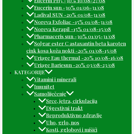
Eucerin PH5 -30% 10/08-27/08
Eucerin sun -30% 01/06-31/08
Ladival SUN -20% 01/08-31/08
Noreva Exfoliac -15% 01/08-31/08
Noreva Kerapil -15% 01/08-15/08
Pharmaceris sun -30% 01/05-31/08
Solgar ester C astaxantin beta karoten
cink kosa koža nokti -20% 01/08-15/08
Uriage Eau thermal -20% 10/08-16/08
Uriage Bariesun -20% 03/08-23/08
KATEGORIJE
Vitamini i minerali
Imunitet
Samoliječenje
Srce, jetra, cirkulacija
Digestivni trakt
Reproduktivno zdravlje
Uho, grlo, nos
Kosti, zglobovi i mišići