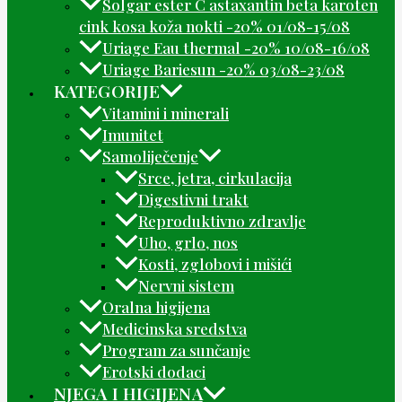
Solgar ester C astaxantin beta karoten
cink kosa koža nokti -20% 01/08-15/08
Uriage Eau thermal -20% 10/08-16/08
Uriage Bariesun -20% 03/08-23/08
KATEGORIJE
Vitamini i minerali
Imunitet
Samoliječenje
Srce, jetra, cirkulacija
Digestivni trakt
Reproduktivno zdravlje
Uho, grlo, nos
Kosti, zglobovi i mišići
Nervni sistem
Oralna higijena
Medicinska sredstva
Program za sunčanje
Erotski dodaci
NJEGA I HIGIJENA