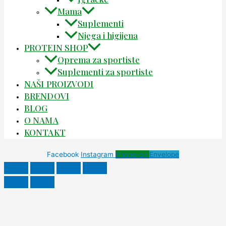
Mama
Suplementi
Njega i higijena
PROTEIN SHOP
Oprema za sportiste
Suplementi za sportiste
NAŠI PROIZVODI
BRENDOVI
BLOG
O NAMA
KONTAKT
Facebook
Instagram
Phone-alt
Envelope