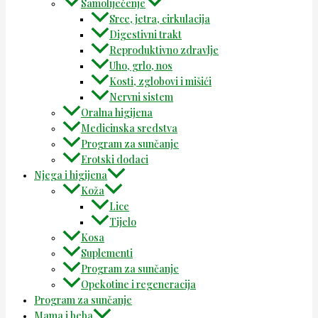
Samoliječenje
Srce, jetra, cirkulacija
Digestivni trakt
Reproduktivno zdravlje
Uho, grlo, nos
Kosti, zglobovi i mišići
Nervni sistem
Oralna higijena
Medicinska sredstva
Program za sunčanje
Erotski dodaci
Njega i higijena
Koža
Lice
Tijelo
Kosa
Suplementi
Program za sunčanje
Opekotine i regeneracija
Program za sunčanje
Mama i beba