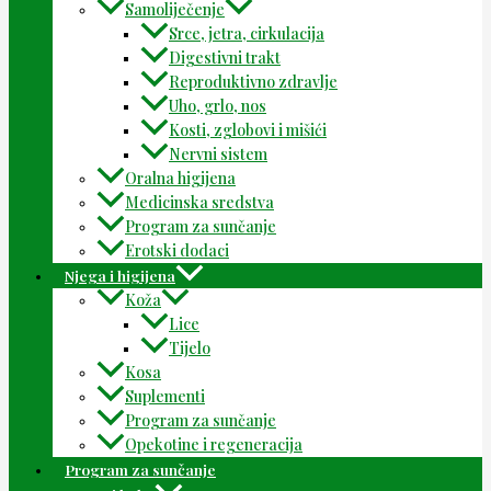
Samoliječenje
Srce, jetra, cirkulacija
Digestivni trakt
Reproduktivno zdravlje
Uho, grlo, nos
Kosti, zglobovi i mišići
Nervni sistem
Oralna higijena
Medicinska sredstva
Program za sunčanje
Erotski dodaci
Njega i higijena
Koža
Lice
Tijelo
Kosa
Suplementi
Program za sunčanje
Opekotine i regeneracija
Program za sunčanje