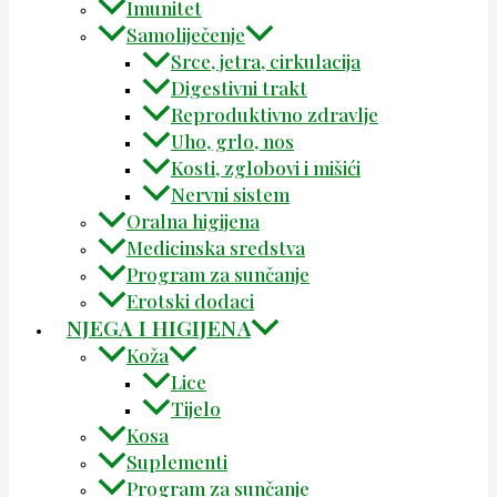
Imunitet
Samoliječenje
Srce, jetra, cirkulacija
Digestivni trakt
Reproduktivno zdravlje
Uho, grlo, nos
Kosti, zglobovi i mišići
Nervni sistem
Oralna higijena
Medicinska sredstva
Program za sunčanje
Erotski dodaci
NJEGA I HIGIJENA
Koža
Lice
Tijelo
Kosa
Suplementi
Program za sunčanje