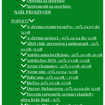
Oprema za sportiste
Suplementi za sportiste
NAŠI PROIZVODI
POPUSTI
A-derma exomega spf50 -30% 01/05 do
31/08
A-derma protect -50% 01/04 do 31/08
Alivit cink, aterostop i antiparazit -20%
01/08-31/08
Apivita aqua beelicious -20% 10/08-16/08
Apivita bee SUN -20% 03/08-23/08
Avene cleanance -20% 03/08-16/08
Avene sun -25% 01/04-31/08
Babe sun -22% 01/08 – 15/08
BioTeo 20% 05/08-17/08
Ducray Melascreen -25% 01/04 do 31/08
Eucerin epigenetic serum i elasticity
ultra light fluid -30%