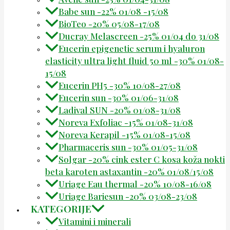
Babe sun -22% 01/08 -15/08
BioTeo -20% 05/08-17/08
Ducray Melascreen -25% 01/04 do 31/08
Eucerin epigenetic serum i hyaluron
elasticity ultra light fluid 50 ml -30% 01/08-
15/08
Eucerin PH5 -30% 10/08-27/08
Eucerin sun -30% 01/06-31/08
Ladival SUN -20% 01/08-31/08
Noreva Exfoliac -15% 01/08-31/08
Noreva Kerapil -15% 01/08-15/08
Pharmaceris sun -30% 01/05-31/08
Solgar -20% cink ester C kosa koža nokti
beta karoten astaxantin -20% 01/08/15/08
Uriage Eau thermal -20% 10/08-16/08
Uriage Bariesun -20% 03/08-23/08
KATEGORIJE
Vitamini i minerali