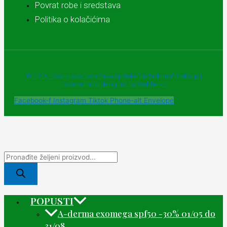
Povrat robe i sredstava
Politika o kolačićima
© 2025 - Sva prava zadržava Apoteke "Belladonna" Trebinje |
Powered and designed by Webherzz
Facebook-f
Instagram
Tiktok
Phone-alt
Envelope
POPUSTI
A-derma exomega spf50 -30% 01/05 do
31/08