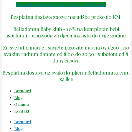
Facebook
Instagram
Tiktok
Phone-alt
Envelope
Besplatna dostava za sve narudžbe preko 60 KM.
Belladonna Baby klub - 10% na kompletan bebi
asortiman proizvoda za djecu uzrasta do dvije godine.
Za sve informacije i savjete pozovite nas na 059/260-410
svakim radnim danom od 8:00 do 20:30 i subotom od 8
do 15 časova
Besplatna dostava uz svaku kupljenu Belladonna kremu
za lice
Brendovi
Blog
O nama
Kontakt
Brendovi
Blog