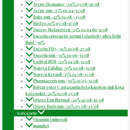
Avene cleanance -20% 03/08-16/08
Avene sun -25% 01/04-31/08
Babe sun -22% 01/08 – 15/08
BioTeo 20% 05/08-17/08
Ducray Melascreen -25% 01/04 do 31/08
Eucerin epigenetic serum i elasticity ultra light
fluid -30%
Eucerin PH5 -30% 10/08-27/08
Eucerin sun -30% 01/06-31/08
Ladival SUN -20% 01/08-31/08
Noreva Exfoliac -15% 01/08-31/08
Noreva Kerapil -15% 01/08-15/08
Pharmaceris sun -30% 01/05-31/08
Solgar ester C astaxantin beta karoten cink kosa
koža nokti -20% 01/08-15/08
Uriage Eau thermal -20% 10/08-16/08
Uriage Bariesun -20% 03/08-23/08
Kategorije
Vitamini i minerali
Imunitet