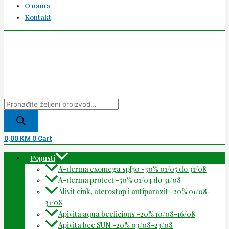
O nama
Kontakt
0,00
KM
0
Cart
Popusti
A-derma exomega spf50 -30% 01/05 do 31/08
A-derma protect -50% 01/04 do 31/08
Alivit cink, aterostop i antiparazit -20% 01/08-
31/08
Apivita aqua beelicious -20% 10/08-16/08
Apivita bee SUN -20% 03/08-23/08