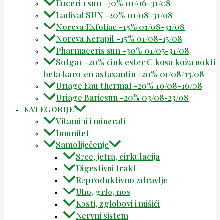
Eucerin sun -30% 01/06-31/08
Ladival SUN -20% 01/08-31/08
Noreva Exfoliac -15% 01/08-31/08
Noreva Kerapil -15% 01/08-15/08
Pharmaceris sun -30% 01/05-31/08
Solgar -20% cink ester C kosa koža nokti
beta karoten astaxantin -20% 01/08/15/08
Uriage Eau thermal -20% 10/08-16/08
Uriage Bariesun -20% 03/08-23/08
KATEGORIJE
Vitamini i minerali
Imunitet
Samoliječenje
Srce, jetra, cirkulacija
Digestivni trakt
Reproduktivno zdravlje
Uho, grlo, nos
Kosti, zglobovi i mišići
Nervni sistem