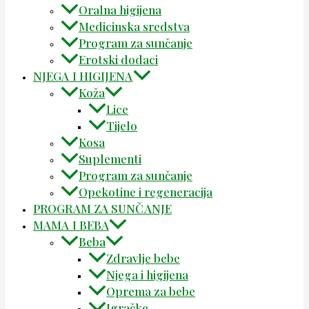
Oralna higijena
Medicinska sredstva
Program za sunčanje
Erotski dodaci
NJEGA I HIGIJENA
Koža
Lice
Tijelo
Kosa
Suplementi
Program za sunčanje
Opekotine i regeneracija
PROGRAM ZA SUNČANJE
MAMA I BEBA
Beba
Zdravlje bebe
Njega i higijena
Oprema za bebe
Igračke