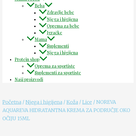
Beba
Zdravlje bebe
Njega i higijena
Oprema za bebe
Igračke
Mama
Suplementi
Njega i higijena
Protein shop
Oprema za sportiste
Suplementi za sportiste
Naši proizvodi
Početna
/
Njega i higijena
/
Koža
/
Lice
/ NOREVA
AQUAREVA HIDRATANTNA KREMA ZA PODRUČJE OKO
OČIJU 15ML