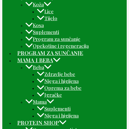
Koža
Lice
Tijelo
Kosa
Suplementi
Program za sunčanje
Opekotine i regeneracija
PROGRAM ZA SUNČANJE
MAMA I BEBA
Beba
Zdravlje bebe
Njega i higijena
Oprema za bebe
Igračke
Mama
Suplementi
Njega i higijena
PROTEIN SHOP