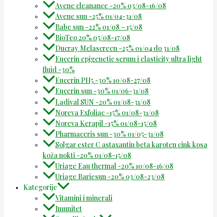
Avene cleanance -20% 03/08-16/08
Avene sun -25% 01/04-31/08
Babe sun -22% 01/08 – 15/08
BioTeo 20% 05/08-17/08
Ducray Melascreen -25% 01/04 do 31/08
Eucerin epigenetic serum i elasticity ultra light
fluid -30%
Eucerin PH5 -30% 10/08-27/08
Eucerin sun -30% 01/06-31/08
Ladival SUN -20% 01/08-31/08
Noreva Exfoliac -15% 01/08-31/08
Noreva Kerapil -15% 01/08-15/08
Pharmaceris sun -30% 01/05-31/08
Solgar ester C astaxantin beta karoten cink kosa
koža nokti -20% 01/08-15/08
Uriage Eau thermal -20% 10/08-16/08
Uriage Bariesun -20% 03/08-23/08
Kategorije
Vitamini i minerali
Imunitet