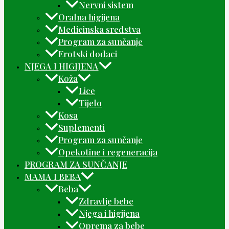
Nervni sistem
Oralna higijena
Medicinska sredstva
Program za sunčanje
Erotski dodaci
NJEGA I HIGIJENA
Koža
Lice
Tijelo
Kosa
Suplementi
Program za sunčanje
Opekotine i regeneracija
PROGRAM ZA SUNČANJE
MAMA I BEBA
Beba
Zdravlje bebe
Njega i higijena
Oprema za bebe