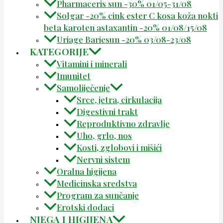
Pharmaceris sun -30% 01/05-31/08
Solgar -20% cink ester C kosa koža nokti
beta karoten astaxantin -20% 01/08/15/08
Uriage Bariesun -20% 03/08-23/08
KATEGORIJE
Vitamini i minerali
Imunitet
Samoliječenje
Srce, jetra, cirkulacija
Digestivni trakt
Reproduktivno zdravlje
Uho, grlo, nos
Kosti, zglobovi i mišići
Nervni sistem
Oralna higijena
Medicinska sredstva
Program za sunčanje
Erotski dodaci
NJEGA I HIGIJENA