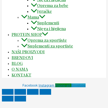
Oprema za bebe
Igračke
Mama
Suplementi
Njega i higijena
PROTEIN SHOP
Oprema za sportiste
Suplementi za sportiste
NAŠI PROIZVODI
BRENDOVI
BLOG
O NAMA
KONTAKT
Facebook
Instagram
Phone-alt
Envelope