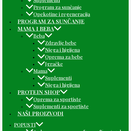
Program za sunčanje
Opekotine i regeneracija
PROGRAM ZA SUNČANJE
MAMA I BEBA
Beba
Zdravlje bebe
Njega i higijena
Oprema za bebe
Igračke
Mama
Suplementi
Njega i higijena
PROTEIN SHOP
Oprema za sportiste
Suplementi za sportiste
NAŠI PROIZVODI
POPUSTI