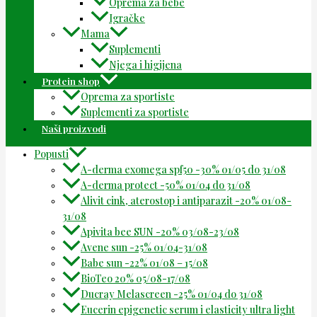
Oprema za bebe
Igračke
Mama
Suplementi
Njega i higijena
Protein shop
Oprema za sportiste
Suplementi za sportiste
Naši proizvodi
Popusti
A-derma exomega spf50 -30% 01/05 do 31/08
A-derma protect -50% 01/04 do 31/08
Alivit cink, aterostop i antiparazit -20% 01/08-
31/08
Apivita bee SUN -20% 03/08-23/08
Avene sun -25% 01/04-31/08
Babe sun -22% 01/08 – 15/08
BioTeo 20% 05/08-17/08
Ducray Melascreen -25% 01/04 do 31/08
Eucerin epigenetic serum i elasticity ultra light