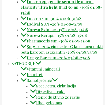
Eucerin epigenetic serum i hyaluron
elasticity ultra light fluid 50 ml -30% 01/08-
15/08
Eucerin sun -30% 01/06-31/08
Ladival SUN -20% 01/08-31/08
Noreva Exfoliac -15% 01/08-31/08
Noreva Kerapil -15% 01/08-15/08
Pharmaceris sun -30% 01/05-31/08
Solgar -20% cink ester C kosa koža nokti
beta karoten astaxantin -20% 01/08/15/08
Uriage Bariesun -20% 03/08-23/08
KATEGORIJE
Vitamini i minerali
Imunitet
Samoliječenje
Srce, jetra, cirkulacija
Digestivni trakt
Reproduktivno zdravlje
Uho, grlo, nos