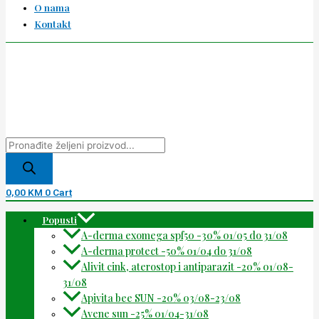
O nama
Kontakt
0,00
KM
0
Cart
Popusti
A-derma exomega spf50 -30% 01/05 do 31/08
A-derma protect -50% 01/04 do 31/08
Alivit cink, aterostop i antiparazit -20% 01/08-
31/08
Apivita bee SUN -20% 03/08-23/08
Avene sun -25% 01/04-31/08