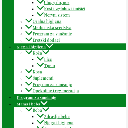
Uho, grlo, nos
Kosti, zglobovi i mišići
Nervni sistem
Oralna higijena
Medicinska sredstva
Program za sunčanje
Erotski dodaci
Njega i higijena
Koža
Lice
Tijelo
Kosa
Suplementi
Program za sunčanje
Opekotine i regeneracija
Program za sunčanje
Mama i beba
Beba
Zdravlje bebe
Njega i higijena