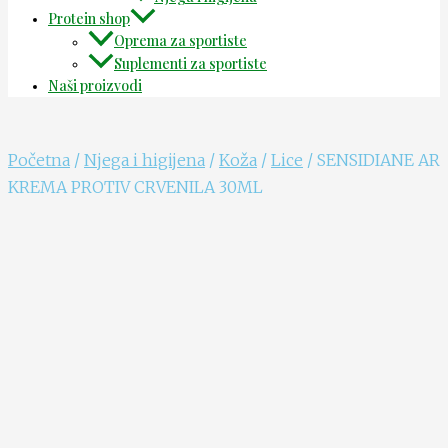
Protein shop
Oprema za sportiste
Suplementi za sportiste
Naši proizvodi
Početna
/
Njega i higijena
/
Koža
/
Lice
/ SENSIDIANE AR
KREMA PROTIV CRVENILA 30ML