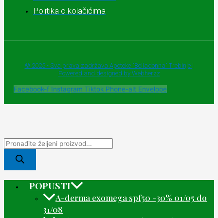
Politika o kolačićima
© 2025 - Sva prava zadržava Apoteke "Belladonna" Trebinje |
Powered and designed by Webherzz
Facebook-f
Instagram
Tiktok
Phone-alt
Envelope
POPUSTI
A-derma exomega spf50 -30% 01/05 do
31/08