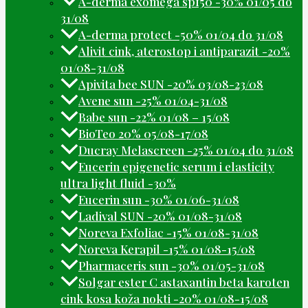
A-derma exomega spf50 -30% 01/05 do
31/08
A-derma protect -50% 01/04 do 31/08
Alivit cink, aterostop i antiparazit -20%
01/08-31/08
Apivita bee SUN -20% 03/08-23/08
Avene sun -25% 01/04-31/08
Babe sun -22% 01/08 – 15/08
BioTeo 20% 05/08-17/08
Ducray Melascreen -25% 01/04 do 31/08
Eucerin epigenetic serum i elasticity
ultra light fluid -30%
Eucerin sun -30% 01/06-31/08
Ladival SUN -20% 01/08-31/08
Noreva Exfoliac -15% 01/08-31/08
Noreva Kerapil -15% 01/08-15/08
Pharmaceris sun -30% 01/05-31/08
Solgar ester C astaxantin beta karoten
cink kosa koža nokti -20% 01/08-15/08