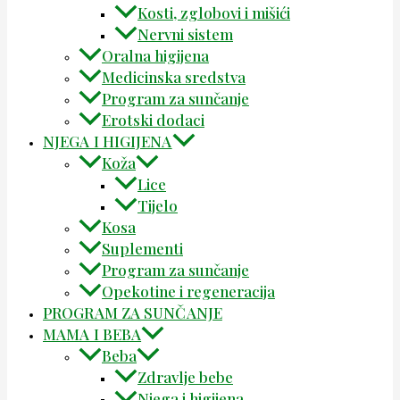
Kosti, zglobovi i mišići
Nervni sistem
Oralna higijena
Medicinska sredstva
Program za sunčanje
Erotski dodaci
NJEGA I HIGIJENA
Koža
Lice
Tijelo
Kosa
Suplementi
Program za sunčanje
Opekotine i regeneracija
PROGRAM ZA SUNČANJE
MAMA I BEBA
Beba
Zdravlje bebe
Njega i higijena