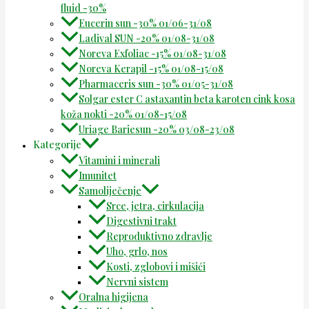
fluid -30%
Eucerin sun -30% 01/06-31/08
Ladival SUN -20% 01/08-31/08
Noreva Exfoliac -15% 01/08-31/08
Noreva Kerapil -15% 01/08-15/08
Pharmaceris sun -30% 01/05-31/08
Solgar ester C astaxantin beta karoten cink kosa
koža nokti -20% 01/08-15/08
Uriage Bariesun -20% 03/08-23/08
Kategorije
Vitamini i minerali
Imunitet
Samoliječenje
Srce, jetra, cirkulacija
Digestivni trakt
Reproduktivno zdravlje
Uho, grlo, nos
Kosti, zglobovi i mišići
Nervni sistem
Oralna higijena