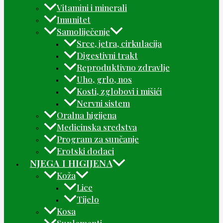
Vitamini i minerali
Imunitet
Samoliječenje
Srce, jetra, cirkulacija
Digestivni trakt
Reproduktivno zdravlje
Uho, grlo, nos
Kosti, zglobovi i mišići
Nervni sistem
Oralna higijena
Medicinska sredstva
Program za sunčanje
Erotski dodaci
NJEGA I HIGIJENA
Koža
Lice
Tijelo
Kosa
Suplementi