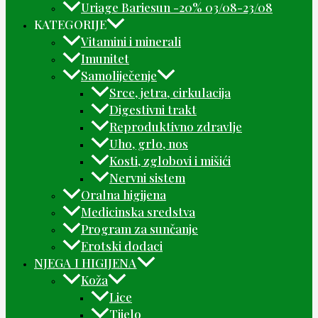
Uriage Bariesun -20% 03/08-23/08
KATEGORIJE
Vitamini i minerali
Imunitet
Samoliječenje
Srce, jetra, cirkulacija
Digestivni trakt
Reproduktivno zdravlje
Uho, grlo, nos
Kosti, zglobovi i mišići
Nervni sistem
Oralna higijena
Medicinska sredstva
Program za sunčanje
Erotski dodaci
NJEGA I HIGIJENA
Koža
Lice
Tijelo