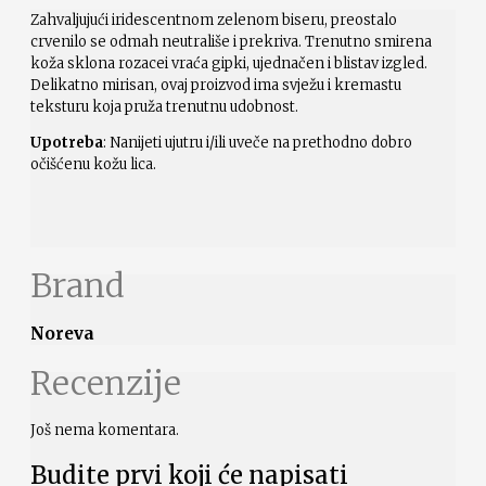
Zahvaljujući iridescentnom zelenom biseru, preostalo
crvenilo se odmah neutrališe i prekriva. Trenutno smirena
koža sklona rozacei vraća gipki, ujednačen i blistav izgled.
Delikatno mirisan, ovaj proizvod ima svježu i kremastu
teksturu koja pruža trenutnu udobnost.
Upotreba
: Nanijeti ujutru i/ili uveče na prethodno dobro
očišćenu kožu lica.
Brand
Noreva
Recenzije
Još nema komentara.
Budite prvi koji će napisati