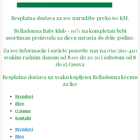
Facebook
Instagram
Tiktok
Phone-alt
Envelope
Besplatna dostava za sve narudžbe preko 60 KM.
Belladonna Baby klub - 10% na kompletan bebi
asortiman proizvoda za djecu uzrasta do dvije godine.
Za sve informacije i savjete pozovite nas na 059/260-410
svakim radnim danom od 8:00 do 20:30 i subotom od 8
do 15 časova
Besplatna dostava uz svaku kupljenu Belladonna kremu
za lice
Brendovi
Blog
O nama
Kontakt
Brendovi
Blog