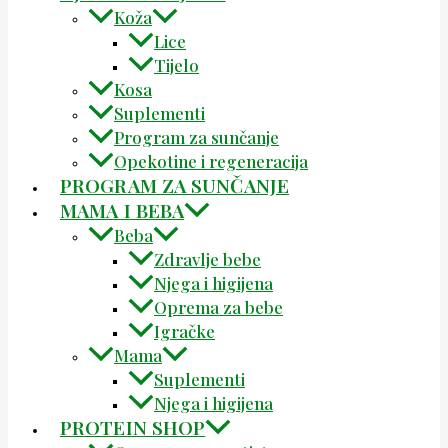
Koža
Lice
Tijelo
Kosa
Suplementi
Program za sunčanje
Opekotine i regeneracija
PROGRAM ZA SUNČANJE
MAMA I BEBA
Beba
Zdravlje bebe
Njega i higijena
Oprema za bebe
Igračke
Mama
Suplementi
Njega i higijena
PROTEIN SHOP