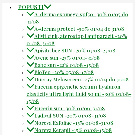
POPUSTI
A-derma exomega spf50 -30% 01/05 do
31/08
A-derma protect -50% 01/04 do 31/08
Alivit cink, aterostop i antiparazit -20%
01/08-31/08
Apivita bee SUN -20% 03/08-23/08
Avene sun -25% 01/04-31/08
Babe sun -22% 01/08 -15/08
BioTeo -20% 05/08-17/08
Ducray Melascreen -25% 01/04 do 31/08
Eucerin epigenetic serum i hyaluron
elasticity ultra light fluid 50 ml -30% 01/08-
15/08
Eucerin sun -30% 01/06-31/08
Ladival SUN -20% 01/08-31/08
Noreva Exfoliac -15% 01/08-31/08
Noreva Kerapil -15% 01/08-15/08