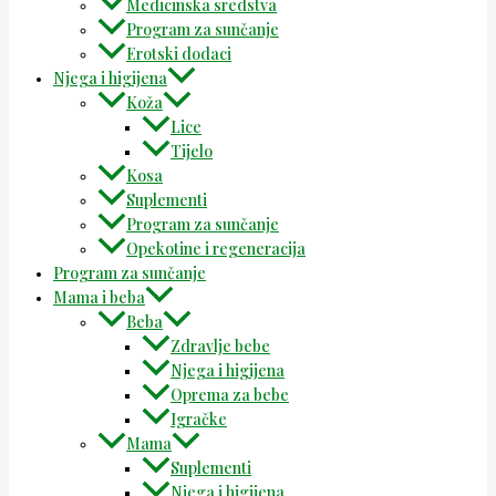
Medicinska sredstva
Program za sunčanje
Erotski dodaci
Njega i higijena
Koža
Lice
Tijelo
Kosa
Suplementi
Program za sunčanje
Opekotine i regeneracija
Program za sunčanje
Mama i beba
Beba
Zdravlje bebe
Njega i higijena
Oprema za bebe
Igračke
Mama
Suplementi
Njega i higijena