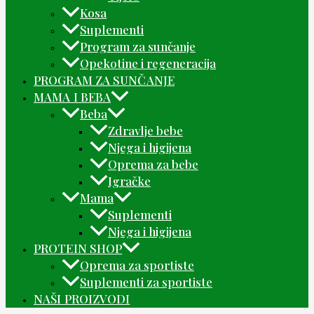
Kosa
Suplementi
Program za sunčanje
Opekotine i regeneracija
PROGRAM ZA SUNČANJE
MAMA I BEBA
Beba
Zdravlje bebe
Njega i higijena
Oprema za bebe
Igračke
Mama
Suplementi
Njega i higijena
PROTEIN SHOP
Oprema za sportiste
Suplementi za sportiste
NAŠI PROIZVODI