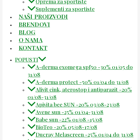
Oprema za sportiste
Suplementi za sportiste
NAŠI PROIZVODI
BRENDOVI
BLOG
O NAMA
KONTAKT
POPUSTI
A-derma exomega spf50 -30% 01/05 do
31/08
A-derma protect -50% 01/04 do 31/08
Alivit cink, aterostop i antiparazit -20%
01/08-31/08
Apivita bee SUN -20% 03/08-23/08
Avene sun -25% 01/04-31/08
Babe sun -22% 01/08 -15/08
BioTeo -20% 05/08-17/08
Ducray Melascreen -25% 01/04 do 31/08