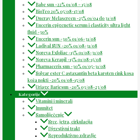
Babe sun -22% 01/08 – 15/08
BioTeo 20% 05/08-17/08
Ducray Melascreen -25% 01/04 do 31/08
Eucerin epigenetic serum i elasticity ultra light
fluid -30%
Eucerin sun -30% 01/06-31/08
Ladival SUN -20% 01/08-31/08
Noreva Exfoliac -15% 01/08-31/08
Noreva Kerapil -15% 01/08-15/08
Pharmaceris sun -30% 01/05-31/08
Solgar ester C astaxantin beta karoten cink kosa
koža nokti -20% 01/08-15/08
Uriage Bariesun -20% 03/08-23/08
Kategorije
Vitamini i minerali
Imunitet
Samoliječenje
Srce, jetra, cirkulacija
Digestivni trakt
Reproduktivno zdravlje