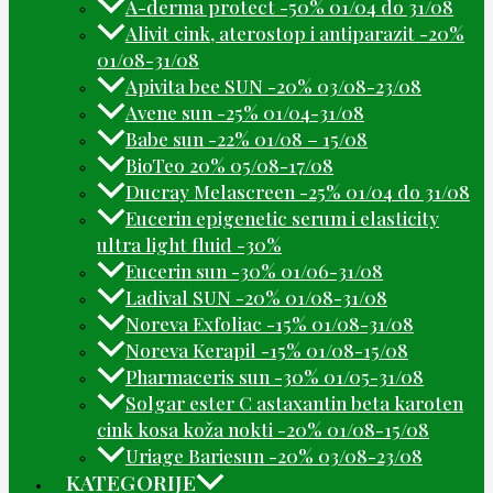
A-derma protect -50% 01/04 do 31/08
Alivit cink, aterostop i antiparazit -20%
01/08-31/08
Apivita bee SUN -20% 03/08-23/08
Avene sun -25% 01/04-31/08
Babe sun -22% 01/08 – 15/08
BioTeo 20% 05/08-17/08
Ducray Melascreen -25% 01/04 do 31/08
Eucerin epigenetic serum i elasticity
ultra light fluid -30%
Eucerin sun -30% 01/06-31/08
Ladival SUN -20% 01/08-31/08
Noreva Exfoliac -15% 01/08-31/08
Noreva Kerapil -15% 01/08-15/08
Pharmaceris sun -30% 01/05-31/08
Solgar ester C astaxantin beta karoten
cink kosa koža nokti -20% 01/08-15/08
Uriage Bariesun -20% 03/08-23/08
KATEGORIJE