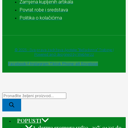
Zamjena kupljenih artikala
Povrat robe i sredstava
Politika o kolačićima
© 2025 - Sva prava zadržava Apoteke "Belladonna" Trebinje |
Powered and designed by Webherzz
Facebook-f
Instagram
Tiktok
Phone-alt
Envelope
POPUSTI
A-derma exomega spf50 -30% 01/05 do