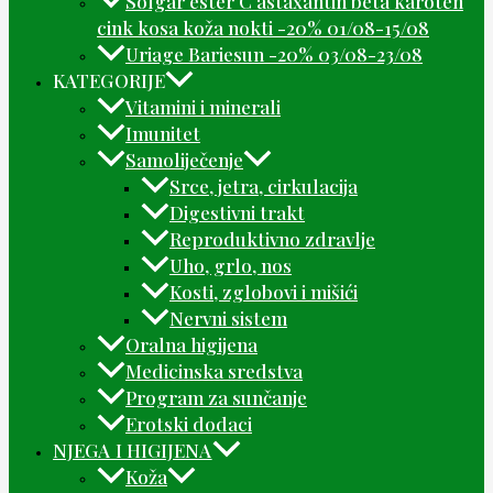
Solgar ester C astaxantin beta karoten
cink kosa koža nokti -20% 01/08-15/08
Uriage Bariesun -20% 03/08-23/08
KATEGORIJE
Vitamini i minerali
Imunitet
Samoliječenje
Srce, jetra, cirkulacija
Digestivni trakt
Reproduktivno zdravlje
Uho, grlo, nos
Kosti, zglobovi i mišići
Nervni sistem
Oralna higijena
Medicinska sredstva
Program za sunčanje
Erotski dodaci
NJEGA I HIGIJENA
Koža