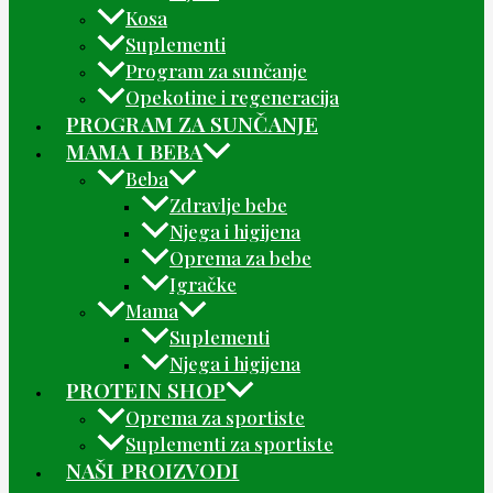
Kosa
Suplementi
Program za sunčanje
Opekotine i regeneracija
PROGRAM ZA SUNČANJE
MAMA I BEBA
Beba
Zdravlje bebe
Njega i higijena
Oprema za bebe
Igračke
Mama
Suplementi
Njega i higijena
PROTEIN SHOP
Oprema za sportiste
Suplementi za sportiste
NAŠI PROIZVODI