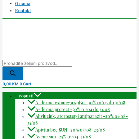
O nama
Kontakt
0,00
KM
0
Cart
Popusti
A-derma exomega spf50 -30% 01/05 do 31/08
A-derma protect -50% 01/04 do 31/08
Alivit cink, aterostop i antiparazit -20% 01/08-
31/08
Apivita bee SUN -20% 03/08-23/08
Avene sun -25% 01/04-31/08