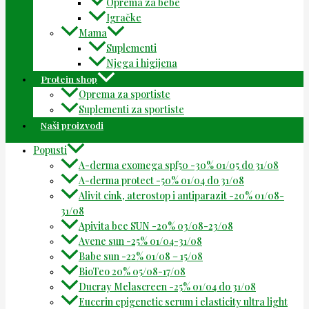
Oprema za bebe
Igračke
Mama
Suplementi
Njega i higijena
Protein shop
Oprema za sportiste
Suplementi za sportiste
Naši proizvodi
Popusti
A-derma exomega spf50 -30% 01/05 do 31/08
A-derma protect -50% 01/04 do 31/08
Alivit cink, aterostop i antiparazit -20% 01/08-
31/08
Apivita bee SUN -20% 03/08-23/08
Avene sun -25% 01/04-31/08
Babe sun -22% 01/08 – 15/08
BioTeo 20% 05/08-17/08
Ducray Melascreen -25% 01/04 do 31/08
Eucerin epigenetic serum i elasticity ultra light