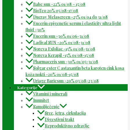
Babe sun -22% 01/08 – 15/08
BioTeo 20% 05/08-17/08
Ducray Melascreen -25% 01/04 do 31/08
Eucerin epigenetic serum i elasticity ultra light
fluid -30%
Eucerin sun -30% 01/06-31/08
Ladival SUN -20% 01/08-31/08
Noreva Exfoliac -15% 01/08-31/08
Noreva Kerapil -15% 01/08-15/08
Pharmaceris sun -30% 01/05-31/08
Solgar ester C astaxantin beta karoten cink kosa
koža nokti -20% 01/08-15/08
Uriage Bariesun -20% 03/08-23/08
Kategorije
Vitamini i minerali
Imunitet
Samoliječenje
Srce, jetra, cirkulacija
Digestivni trakt
Reproduktivno zdravlje