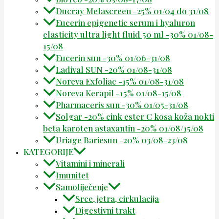
Ducray Melascreen -25% 01/04 do 31/08
Eucerin epigenetic serum i hyaluron
elasticity ultra light fluid 50 ml -30% 01/08-
15/08
Eucerin sun -30% 01/06-31/08
Ladival SUN -20% 01/08-31/08
Noreva Exfoliac -15% 01/08-31/08
Noreva Kerapil -15% 01/08-15/08
Pharmaceris sun -30% 01/05-31/08
Solgar -20% cink ester C kosa koža nokti
beta karoten astaxantin -20% 01/08/15/08
Uriage Bariesun -20% 03/08-23/08
KATEGORIJE
Vitamini i minerali
Imunitet
Samoliječenje
Srce, jetra, cirkulacija
Digestivni trakt