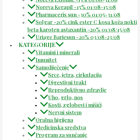
Noreva Kerapil -15% 01/08-15/08
Pharmaceris sun -30% 01/05-31/08
Solgar -20% cink ester C kosa koža nokti
beta karoten astaxantin -20% 01/08/15/08
Uriage Bariesun -20% 03/08-23/08
KATEGORIJE
Vitamini i minerali
Imunitet
Samoliječenje
Srce, jetra, cirkulacija
Digestivni trakt
Reproduktivno zdravlje
Uho, grlo, nos
Kosti, zglobovi i mišići
Nervni sistem
Oralna higijena
Medicinska sredstva
Program za sunčanje