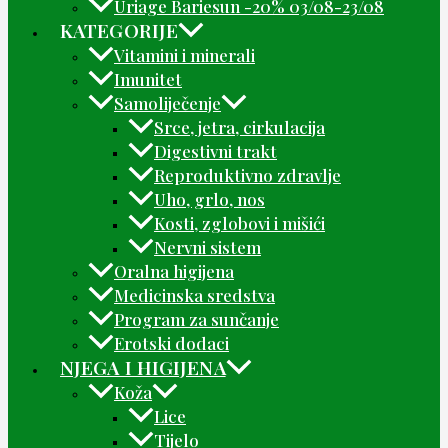
Uriage Bariesun -20% 03/08-23/08
KATEGORIJE
Vitamini i minerali
Imunitet
Samoliječenje
Srce, jetra, cirkulacija
Digestivni trakt
Reproduktivno zdravlje
Uho, grlo, nos
Kosti, zglobovi i mišići
Nervni sistem
Oralna higijena
Medicinska sredstva
Program za sunčanje
Erotski dodaci
NJEGA I HIGIJENA
Koža
Lice
Tijelo