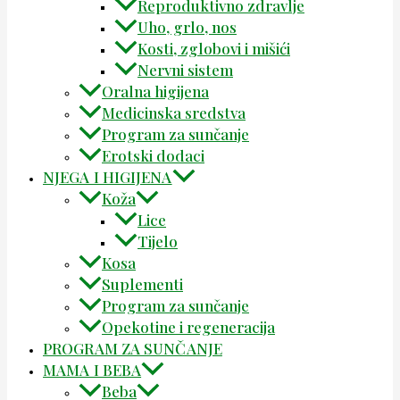
Reproduktivno zdravlje
Uho, grlo, nos
Kosti, zglobovi i mišići
Nervni sistem
Oralna higijena
Medicinska sredstva
Program za sunčanje
Erotski dodaci
NJEGA I HIGIJENA
Koža
Lice
Tijelo
Kosa
Suplementi
Program za sunčanje
Opekotine i regeneracija
PROGRAM ZA SUNČANJE
MAMA I BEBA
Beba