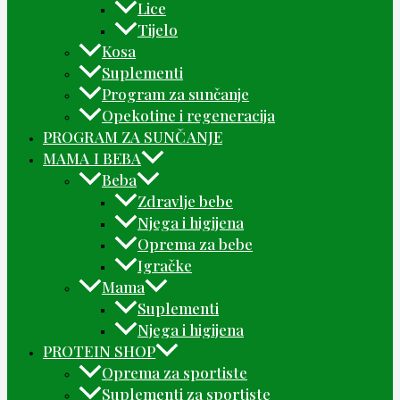
Lice
Tijelo
Kosa
Suplementi
Program za sunčanje
Opekotine i regeneracija
PROGRAM ZA SUNČANJE
MAMA I BEBA
Beba
Zdravlje bebe
Njega i higijena
Oprema za bebe
Igračke
Mama
Suplementi
Njega i higijena
PROTEIN SHOP
Oprema za sportiste
Suplementi za sportiste