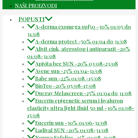
NAŠI PROIZVODI
POPUSTI
A-derma exomega spf50 -30% 01/05 do
31/08
A-derma protect -50% 01/04 do 31/08
Alivit cink, aterostop i antiparazit -20%
01/08-31/08
Apivita bee SUN -20% 03/08-23/08
Avene sun -25% 01/04-31/08
Babe sun -22% 01/08 -15/08
BioTeo -20% 05/08-17/08
Ducray Melascreen -25% 01/04 do 31/08
Eucerin epigenetic serum i hyaluron
elasticity ultra light fluid 50 ml -30% 01/08-
15/08
Eucerin sun -30% 01/06-31/08
Ladival SUN -20% 01/08-31/08
Noreva Exfoliac -15% 01/08-31/08