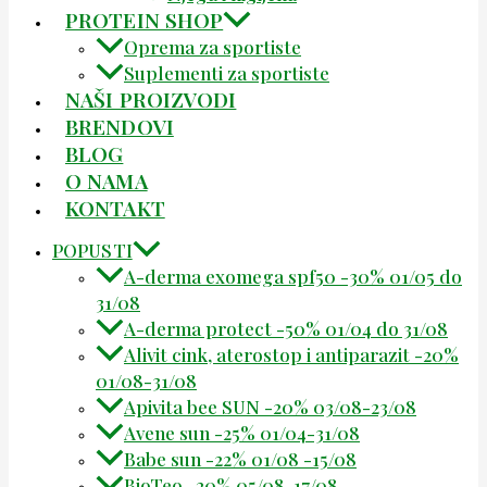
PROTEIN SHOP
Oprema za sportiste
Suplementi za sportiste
NAŠI PROIZVODI
BRENDOVI
BLOG
O NAMA
KONTAKT
POPUSTI
A-derma exomega spf50 -30% 01/05 do
31/08
A-derma protect -50% 01/04 do 31/08
Alivit cink, aterostop i antiparazit -20%
01/08-31/08
Apivita bee SUN -20% 03/08-23/08
Avene sun -25% 01/04-31/08
Babe sun -22% 01/08 -15/08
BioTeo -20% 05/08-17/08