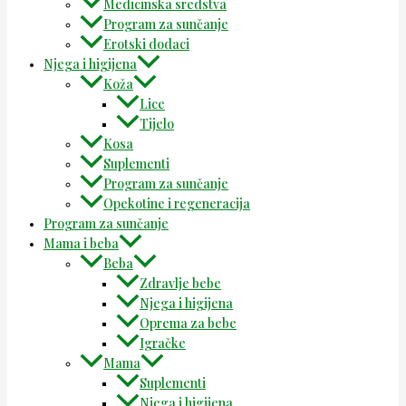
Medicinska sredstva
Program za sunčanje
Erotski dodaci
Njega i higijena
Koža
Lice
Tijelo
Kosa
Suplementi
Program za sunčanje
Opekotine i regeneracija
Program za sunčanje
Mama i beba
Beba
Zdravlje bebe
Njega i higijena
Oprema za bebe
Igračke
Mama
Suplementi
Njega i higijena