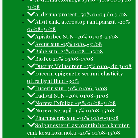
31/08
A-derma protect -50% 01/04 do 31/08
Alivit cink, aterostop i antiparazit -20%
01/08-31/08
Apivita bee SUN -20% 03/08-23/08
Avene sun -25% 01/04-31/08
Babe sun -22% 01/08 – 15/08
BioTeo 20% 05/08-17/08
Ducray Melascreen -25% 01/04 do 31/08
Eucerin epigenetic serum i elasticity
ultra light fluid -30%
Eucerin sun -30% 01/06-31/08
Ladival SUN -20% 01/08-31/08
Noreva Exfoliac -15% 01/08-31/08
Noreva Kerapil -15% 01/08-15/08
Pharmaceris sun -30% 01/05-31/08
Solgar ester C astaxantin beta karoten
cink kosa koža nokti -20% 01/08-15/08