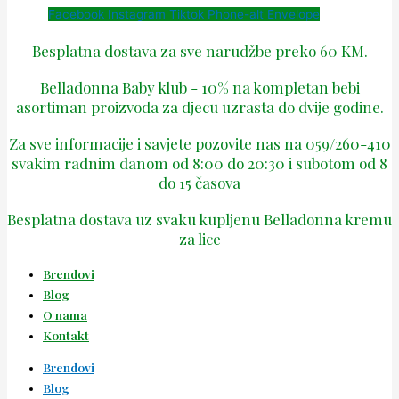
Facebook
Instagram
Tiktok
Phone-alt
Envelope
Besplatna dostava za sve narudžbe preko 60 KM.
Belladonna Baby klub - 10% na kompletan bebi
asortiman proizvoda za djecu uzrasta do dvije godine.
Za sve informacije i savjete pozovite nas na 059/260-410
svakim radnim danom od 8:00 do 20:30 i subotom od 8
do 15 časova
Besplatna dostava uz svaku kupljenu Belladonna kremu
za lice
Brendovi
Blog
O nama
Kontakt
Brendovi
Blog