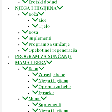
Erotski dodaci
NJEGA I HIGIJENA
Koža
Lice
Tijelo
Kosa
Suplementi
Program za sunčanje
Opekotine i regeneracija
PROGRAM ZA SUNČANJE
MAMA I BEBA
Beba
Zdravlje bebe
Njega i higijena
Oprema za bebe
Igračke
Mama
Suplementi
Njega i higijena