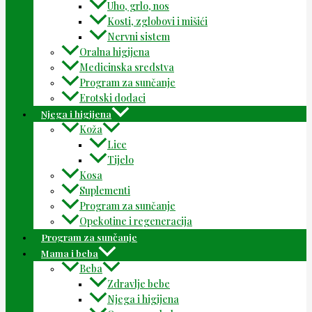
Uho, grlo, nos
Kosti, zglobovi i mišići
Nervni sistem
Oralna higijena
Medicinska sredstva
Program za sunčanje
Erotski dodaci
Njega i higijena
Koža
Lice
Tijelo
Kosa
Suplementi
Program za sunčanje
Opekotine i regeneracija
Program za sunčanje
Mama i beba
Beba
Zdravlje bebe
Njega i higijena