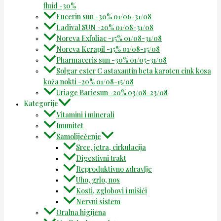
fluid -30%
Eucerin sun -30% 01/06-31/08
Ladival SUN -20% 01/08-31/08
Noreva Exfoliac -15% 01/08-31/08
Noreva Kerapil -15% 01/08-15/08
Pharmaceris sun -30% 01/05-31/08
Solgar ester C astaxantin beta karoten cink kosa
koža nokti -20% 01/08-15/08
Uriage Bariesun -20% 03/08-23/08
Kategorije
Vitamini i minerali
Imunitet
Samoliječenje
Srce, jetra, cirkulacija
Digestivni trakt
Reproduktivno zdravlje
Uho, grlo, nos
Kosti, zglobovi i mišići
Nervni sistem
Oralna higijena