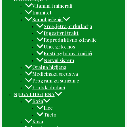
Vitamini i minerali
Imunitet
Samoliječenje
Srce, jetra, cirkulacija
Digestivni trakt
Reproduktivno zdravlje
Uho, grlo, nos
Kosti, zglobovi i mišići
Nervni sistem
Oralna higijena
Medicinska sredstva
Program za sunčanje
Erotski dodaci
NJEGA I HIGIJENA
Koža
Lice
Tijelo
Kosa