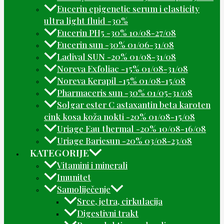
Eucerin epigenetic serum i elasticity
ultra light fluid -30%
Eucerin PH5 -30% 10/08-27/08
Eucerin sun -30% 01/06-31/08
Ladival SUN -20% 01/08-31/08
Noreva Exfoliac -15% 01/08-31/08
Noreva Kerapil -15% 01/08-15/08
Pharmaceris sun -30% 01/05-31/08
Solgar ester C astaxantin beta karoten
cink kosa koža nokti -20% 01/08-15/08
Uriage Eau thermal -20% 10/08-16/08
Uriage Bariesun -20% 03/08-23/08
KATEGORIJE
Vitamini i minerali
Imunitet
Samoliječenje
Srce, jetra, cirkulacija
Digestivni trakt