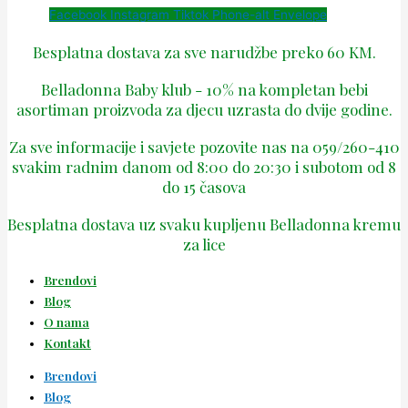
Facebook
Instagram
Tiktok
Phone-alt
Envelope
Besplatna dostava za sve narudžbe preko 60 KM.
Belladonna Baby klub - 10% na kompletan bebi
asortiman proizvoda za djecu uzrasta do dvije godine.
Za sve informacije i savjete pozovite nas na 059/260-410
svakim radnim danom od 8:00 do 20:30 i subotom od 8
do 15 časova
Besplatna dostava uz svaku kupljenu Belladonna kremu
za lice
Brendovi
Blog
O nama
Kontakt
Brendovi
Blog