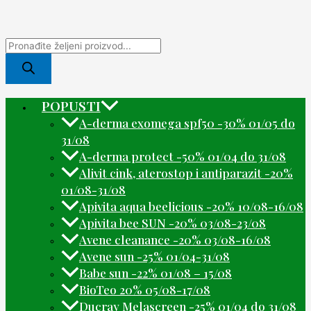
POPUSTI
A-derma exomega spf50 -30% 01/05 do
31/08
A-derma protect -50% 01/04 do 31/08
Alivit cink, aterostop i antiparazit -20%
01/08-31/08
Apivita aqua beelicious -20% 10/08-16/08
Apivita bee SUN -20% 03/08-23/08
Avene cleanance -20% 03/08-16/08
Avene sun -25% 01/04-31/08
Babe sun -22% 01/08 – 15/08
BioTeo 20% 05/08-17/08
Ducray Melascreen -25% 01/04 do 31/08