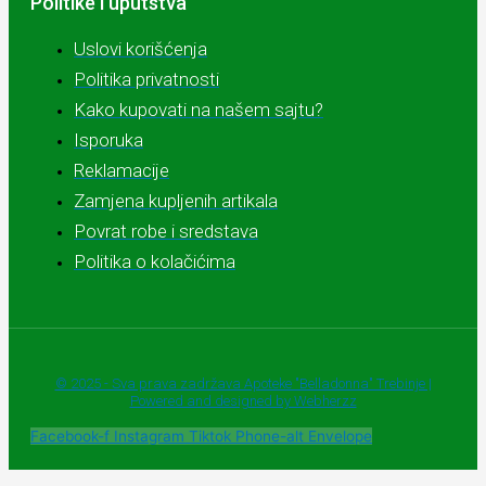
Politike i uputstva
Uslovi korišćenja
Politika privatnosti
Kako kupovati na našem sajtu?
Isporuka
Reklamacije
Zamjena kupljenih artikala
Povrat robe i sredstava
Politika o kolačićima
© 2025 - Sva prava zadržava Apoteke "Belladonna" Trebinje |
Powered and designed by Webherzz
Facebook-f
Instagram
Tiktok
Phone-alt
Envelope