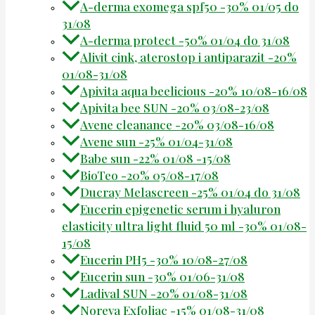
A-derma exomega spf50 -30% 01/05 do
31/08
A-derma protect -50% 01/04 do 31/08
Alivit cink, aterostop i antiparazit -20%
01/08-31/08
Apivita aqua beelicious -20% 10/08-16/08
Apivita bee SUN -20% 03/08-23/08
Avene cleanance -20% 03/08-16/08
Avene sun -25% 01/04-31/08
Babe sun -22% 01/08 -15/08
BioTeo -20% 05/08-17/08
Ducray Melascreen -25% 01/04 do 31/08
Eucerin epigenetic serum i hyaluron
elasticity ultra light fluid 50 ml -30% 01/08-
15/08
Eucerin PH5 -30% 10/08-27/08
Eucerin sun -30% 01/06-31/08
Ladival SUN -20% 01/08-31/08
Noreva Exfoliac -15% 01/08-31/08