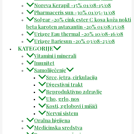
Noreva Kerapil -15% 01/08-15/08
Pharmaceris sun -30% 01/05-31/08
Solgar -20% cink ester C kosa koža nokti
beta karoten astaxantin -20% 01/08/15/08
Uriage Eau thermal -20% 10/08-16/08
Uriage Bariesun -20% 03/08-23/08
KATEGORIJE
Vitamini i minerali
Imunitet
Samoliječenje
Srce, jetra, cirkulacija
Digestivni trakt
Reproduktivno zdravlje
Uho, grlo, nos
Kosti, zglobovi i mišići
Nervni sistem
Oralna higijena
Medicinska sredstva