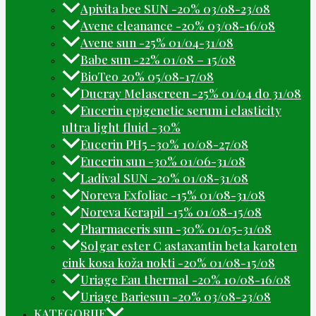
Apivita bee SUN -20% 03/08-23/08
Avene cleanance -20% 03/08-16/08
Avene sun -25% 01/04-31/08
Babe sun -22% 01/08 – 15/08
BioTeo 20% 05/08-17/08
Ducray Melascreen -25% 01/04 do 31/08
Eucerin epigenetic serum i elasticity
ultra light fluid -30%
Eucerin PH5 -30% 10/08-27/08
Eucerin sun -30% 01/06-31/08
Ladival SUN -20% 01/08-31/08
Noreva Exfoliac -15% 01/08-31/08
Noreva Kerapil -15% 01/08-15/08
Pharmaceris sun -30% 01/05-31/08
Solgar ester C astaxantin beta karoten
cink kosa koža nokti -20% 01/08-15/08
Uriage Eau thermal -20% 10/08-16/08
Uriage Bariesun -20% 03/08-23/08
KATEGORIJE