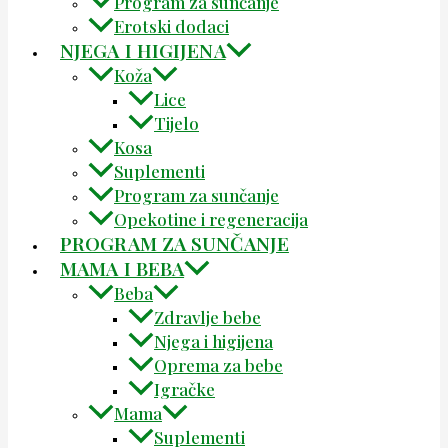
Program za sunčanje
Erotski dodaci
NJEGA I HIGIJENA
Koža
Lice
Tijelo
Kosa
Suplementi
Program za sunčanje
Opekotine i regeneracija
PROGRAM ZA SUNČANJE
MAMA I BEBA
Beba
Zdravlje bebe
Njega i higijena
Oprema za bebe
Igračke
Mama
Suplementi