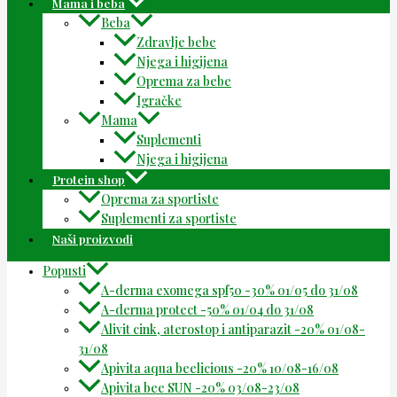
Mama i beba
Beba
Zdravlje bebe
Njega i higijena
Oprema za bebe
Igračke
Mama
Suplementi
Njega i higijena
Protein shop
Oprema za sportiste
Suplementi za sportiste
Naši proizvodi
Popusti
A-derma exomega spf50 -30% 01/05 do 31/08
A-derma protect -50% 01/04 do 31/08
Alivit cink, aterostop i antiparazit -20% 01/08-
31/08
Apivita aqua beelicious -20% 10/08-16/08
Apivita bee SUN -20% 03/08-23/08