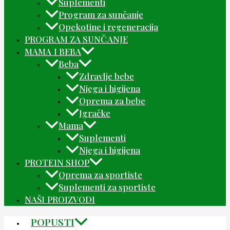
Suplementi
Program za sunčanje
Opekotine i regeneracija
PROGRAM ZA SUNČANJE
MAMA I BEBA
Beba
Zdravlje bebe
Njega i higijena
Oprema za bebe
Igračke
Mama
Suplementi
Njega i higijena
PROTEIN SHOP
Oprema za sportiste
Suplementi za sportiste
NAŠI PROIZVODI
POPUSTI