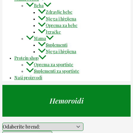
Beba
Zdravlje bebe
Njega i higijena
Oprema za bebe
Igračke
Mama
Suplementi
Njega i higijena
Protein shop
Oprema za sportiste
Suplementi za sportiste
Naši proizvodi
Hemoroidi