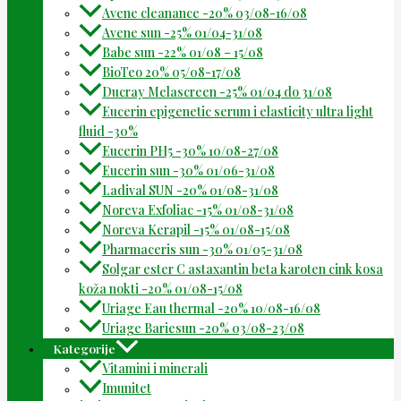
Avene cleanance -20% 03/08-16/08
Avene sun -25% 01/04-31/08
Babe sun -22% 01/08 – 15/08
BioTeo 20% 05/08-17/08
Ducray Melascreen -25% 01/04 do 31/08
Eucerin epigenetic serum i elasticity ultra light
fluid -30%
Eucerin PH5 -30% 10/08-27/08
Eucerin sun -30% 01/06-31/08
Ladival SUN -20% 01/08-31/08
Noreva Exfoliac -15% 01/08-31/08
Noreva Kerapil -15% 01/08-15/08
Pharmaceris sun -30% 01/05-31/08
Solgar ester C astaxantin beta karoten cink kosa
koža nokti -20% 01/08-15/08
Uriage Eau thermal -20% 10/08-16/08
Uriage Bariesun -20% 03/08-23/08
Kategorije
Vitamini i minerali
Imunitet