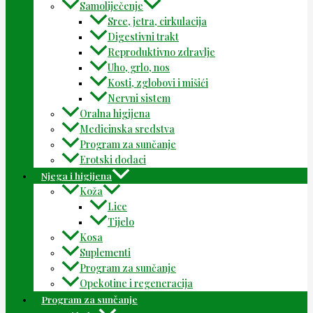
Samoliječenje
Srce, jetra, cirkulacija
Digestivni trakt
Reproduktivno zdravlje
Uho, grlo, nos
Kosti, zglobovi i mišići
Nervni sistem
Oralna higijena
Medicinska sredstva
Program za sunčanje
Erotski dodaci
Njega i higijena
Koža
Lice
Tijelo
Kosa
Suplementi
Program za sunčanje
Opekotine i regeneracija
Program za sunčanje