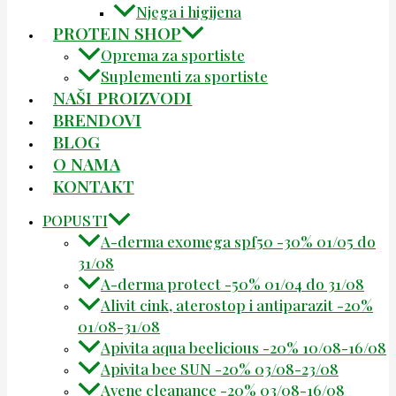
Njega i higijena
PROTEIN SHOP
Oprema za sportiste
Suplementi za sportiste
NAŠI PROIZVODI
BRENDOVI
BLOG
O NAMA
KONTAKT
POPUSTI
A-derma exomega spf50 -30% 01/05 do
31/08
A-derma protect -50% 01/04 do 31/08
Alivit cink, aterostop i antiparazit -20%
01/08-31/08
Apivita aqua beelicious -20% 10/08-16/08
Apivita bee SUN -20% 03/08-23/08
Avene cleanance -20% 03/08-16/08