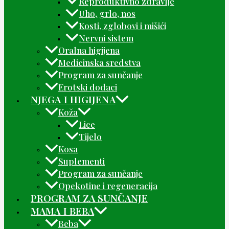
Reproduktivno zdravlje
Uho, grlo, nos
Kosti, zglobovi i mišići
Nervni sistem
Oralna higijena
Medicinska sredstva
Program za sunčanje
Erotski dodaci
NJEGA I HIGIJENA
Koža
Lice
Tijelo
Kosa
Suplementi
Program za sunčanje
Opekotine i regeneracija
PROGRAM ZA SUNČANJE
MAMA I BEBA
Beba