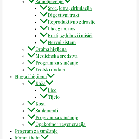
Samoliječenje
Srce, jetra, cirkulacija
Digestivni trakt
Reproduktivno zdravlje
Uho, grlo, nos
Kosti, zglobovi i mišići
Nervni sistem
Oralna higijena
Medicinska sredstva
Program za sunčanje
Erotski dodaci
Njega i higijena
Koža
Lice
Tijelo
Kosa
Suplementi
Program za sunčanje
Opekotine i regeneracija
Program za sunčanje
Mama i beba