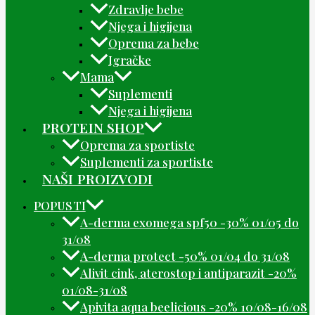
Zdravlje bebe
Njega i higijena
Oprema za bebe
Igračke
Mama
Suplementi
Njega i higijena
PROTEIN SHOP
Oprema za sportiste
Suplementi za sportiste
NAŠI PROIZVODI
POPUSTI
A-derma exomega spf50 -30% 01/05 do
31/08
A-derma protect -50% 01/04 do 31/08
Alivit cink, aterostop i antiparazit -20%
01/08-31/08
Apivita aqua beelicious -20% 10/08-16/08