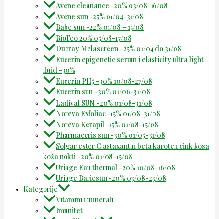
Avene cleanance -20% 03/08-16/08
Avene sun -25% 01/04-31/08
Babe sun -22% 01/08 – 15/08
BioTeo 20% 05/08-17/08
Ducray Melascreen -25% 01/04 do 31/08
Eucerin epigenetic serum i elasticity ultra light
fluid -30%
Eucerin PH5 -30% 10/08-27/08
Eucerin sun -30% 01/06-31/08
Ladival SUN -20% 01/08-31/08
Noreva Exfoliac -15% 01/08-31/08
Noreva Kerapil -15% 01/08-15/08
Pharmaceris sun -30% 01/05-31/08
Solgar ester C astaxantin beta karoten cink kosa
koža nokti -20% 01/08-15/08
Uriage Eau thermal -20% 10/08-16/08
Uriage Bariesun -20% 03/08-23/08
Kategorije
Vitamini i minerali
Imunitet