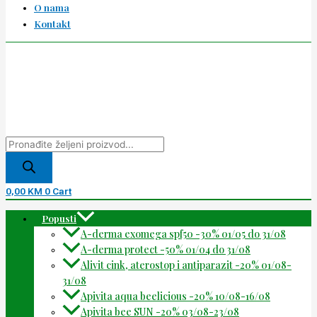
O nama
Kontakt
0,00
KM
0
Cart
Popusti
A-derma exomega spf50 -30% 01/05 do 31/08
A-derma protect -50% 01/04 do 31/08
Alivit cink, aterostop i antiparazit -20% 01/08-
31/08
Apivita aqua beelicious -20% 10/08-16/08
Apivita bee SUN -20% 03/08-23/08