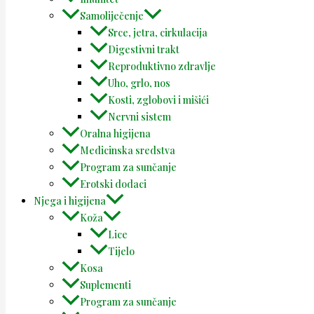
Samoliječenje
Srce, jetra, cirkulacija
Digestivni trakt
Reproduktivno zdravlje
Uho, grlo, nos
Kosti, zglobovi i mišići
Nervni sistem
Oralna higijena
Medicinska sredstva
Program za sunčanje
Erotski dodaci
Njega i higijena
Koža
Lice
Tijelo
Kosa
Suplementi
Program za sunčanje