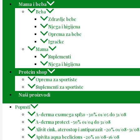
Mama i beba
Beba
Zdravlje bebe
Njega i higijena
Oprema za bebe
Igračke
Mama
Suplementi
Njega i higijena
Protein shop
Oprema za sportiste
Suplementi za sportiste
Naši proizvodi
Popusti
A-derma exomega spf50 -30% 01/05 do 31/08
A-derma protect -50% 01/04 do 31/08
Alivit cink, aterostop i antiparazit -20% 01/08-31/08
Apivita aqua beelicious -20% 10/08-16/08