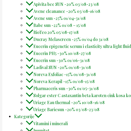
Apivita bee SUN -20% 03/08-23/08
Avene cleanance -20% 03/08-16/08
Avene sun -25% 01/04-31/08
Babe sun -22% 01/08 – 15/08
BioTeo 20% 05/08-17/08
Ducray Melascreen -25% 01/04 do 31/08
Eucerin epigenetic serum i elasticity ultra light flu
Eucerin PH5 -30% 10/08-27/08
Eucerin sun -30% 01/06-31/08
Ladival SUN -20% 01/08-31/08
Noreva Exfoliac -15% 01/08-31/08
Noreva Kerapil -15% 01/08-15/08
Pharmaceris sun -30% 01/05-31/08
Solgar ester C astaxantin beta karoten cink kosa k
Uriage Eau thermal -20% 10/08-16/08
Uriage Bariesun -20% 03/08-23/08
Kategorije
Vitamini i minerali
Imunitet