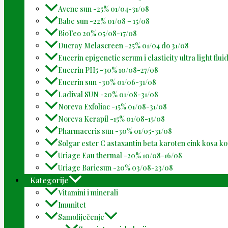
Avene sun -25% 01/04-31/08
Babe sun -22% 01/08 – 15/08
BioTeo 20% 05/08-17/08
Ducray Melascreen -25% 01/04 do 31/08
Eucerin epigenetic serum i elasticity ultra light flu
Eucerin PH5 -30% 10/08-27/08
Eucerin sun -30% 01/06-31/08
Ladival SUN -20% 01/08-31/08
Noreva Exfoliac -15% 01/08-31/08
Noreva Kerapil -15% 01/08-15/08
Pharmaceris sun -30% 01/05-31/08
Solgar ester C astaxantin beta karoten cink kosa k
Uriage Eau thermal -20% 10/08-16/08
Uriage Bariesun -20% 03/08-23/08
Kategorije
Vitamini i minerali
Imunitet
Samoliječenje