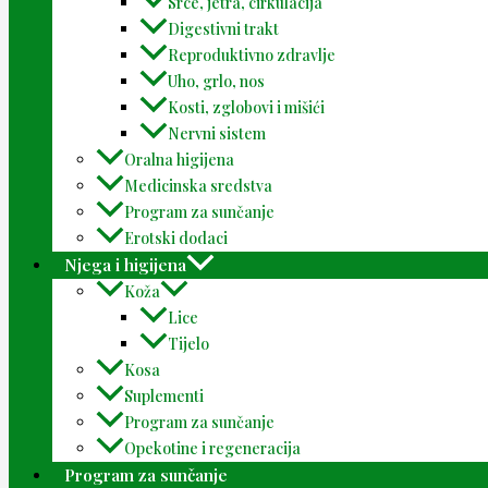
Srce, jetra, cirkulacija
Digestivni trakt
Reproduktivno zdravlje
Uho, grlo, nos
Kosti, zglobovi i mišići
Nervni sistem
Oralna higijena
Medicinska sredstva
Program za sunčanje
Erotski dodaci
Njega i higijena
Koža
Lice
Tijelo
Kosa
Suplementi
Program za sunčanje
Opekotine i regeneracija
Program za sunčanje