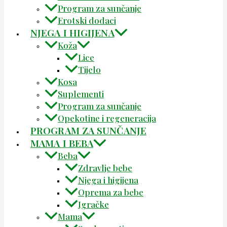
Program za sunčanje
Erotski dodaci
NJEGA I HIGIJENA
Koža
Lice
Tijelo
Kosa
Suplementi
Program za sunčanje
Opekotine i regeneracija
PROGRAM ZA SUNČANJE
MAMA I BEBA
Beba
Zdravlje bebe
Njega i higijena
Oprema za bebe
Igračke
Mama