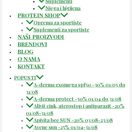
Suplementi
Njega i higijena
PROTEIN SHOP
Oprema za sportiste
Suplementi za sportiste
NAŠI PROIZVODI
BRENDOVI
BLOG
O NAMA
KONTAKT
POPUSTI
A-derma exomega spf50 -30% 01/05 do
31/08
A-derma protect -50% 01/04 do 31/08
Alivit cink, aterostop i antiparazit -20%
01/08-31/08
Apivita bee SUN -20% 03/08-23/08
Avene sun -25% 01/04-31/08