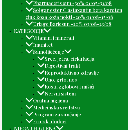
Pharmaceris sun -30% 01/05-31/08
Solgar ester C astaxantin beta karoten
cink kosa koža nokti -20% 01/08-15/08
Uriage Bariesun -20% 03/08-23/08
KATEGORIJE
Vitamini i minerali
Imunitet
Samoliječenje
Srce, jetra, cirkulacija
Digestivni trakt
Reproduktivno zdravlje
Uho, grlo, nos
Kosti, zglobovi i mišići
Nervni sistem
Oralna higijena
Medicinska sredstva
Program za sunčanje
Erotski dodaci
NJEGA I HIGIJENA