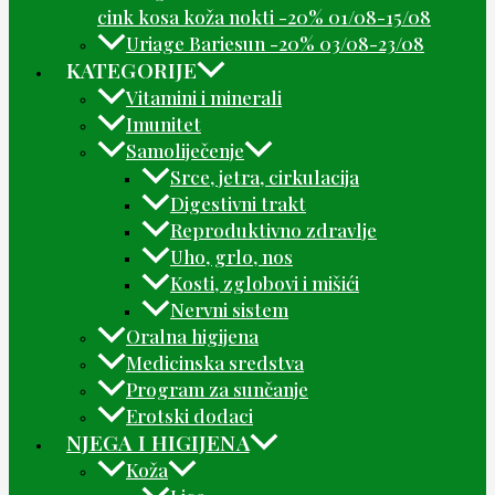
cink kosa koža nokti -20% 01/08-15/08
Uriage Bariesun -20% 03/08-23/08
KATEGORIJE
Vitamini i minerali
Imunitet
Samoliječenje
Srce, jetra, cirkulacija
Digestivni trakt
Reproduktivno zdravlje
Uho, grlo, nos
Kosti, zglobovi i mišići
Nervni sistem
Oralna higijena
Medicinska sredstva
Program za sunčanje
Erotski dodaci
NJEGA I HIGIJENA
Koža