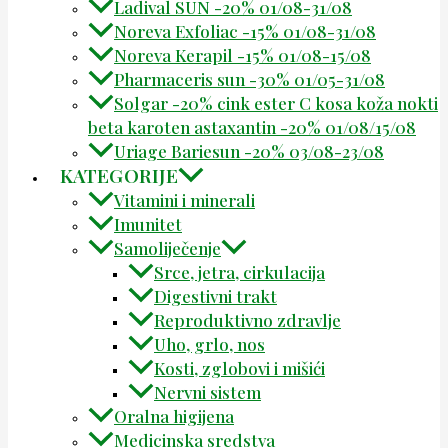
Ladival SUN -20% 01/08-31/08
Noreva Exfoliac -15% 01/08-31/08
Noreva Kerapil -15% 01/08-15/08
Pharmaceris sun -30% 01/05-31/08
Solgar -20% cink ester C kosa koža nokti
beta karoten astaxantin -20% 01/08/15/08
Uriage Bariesun -20% 03/08-23/08
KATEGORIJE
Vitamini i minerali
Imunitet
Samoliječenje
Srce, jetra, cirkulacija
Digestivni trakt
Reproduktivno zdravlje
Uho, grlo, nos
Kosti, zglobovi i mišići
Nervni sistem
Oralna higijena
Medicinska sredstva