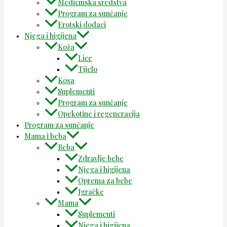
Medicinska sredstva
Program za sunčanje
Erotski dodaci
Njega i higijena
Koža
Lice
Tijelo
Kosa
Suplementi
Program za sunčanje
Opekotine i regeneracija
Program za sunčanje
Mama i beba
Beba
Zdravlje bebe
Njega i higijena
Oprema za bebe
Igračke
Mama
Suplementi
Njega i higijena