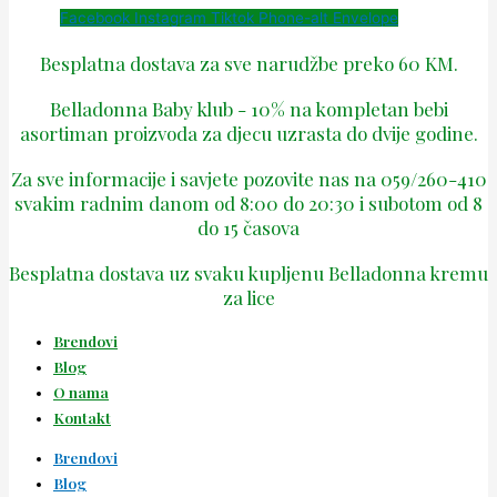
Facebook
Instagram
Tiktok
Phone-alt
Envelope
Besplatna dostava za sve narudžbe preko 60 KM.
Belladonna Baby klub - 10% na kompletan bebi
asortiman proizvoda za djecu uzrasta do dvije godine.
Za sve informacije i savjete pozovite nas na 059/260-410
svakim radnim danom od 8:00 do 20:30 i subotom od 8
do 15 časova
Besplatna dostava uz svaku kupljenu Belladonna kremu
za lice
Brendovi
Blog
O nama
Kontakt
Brendovi
Blog