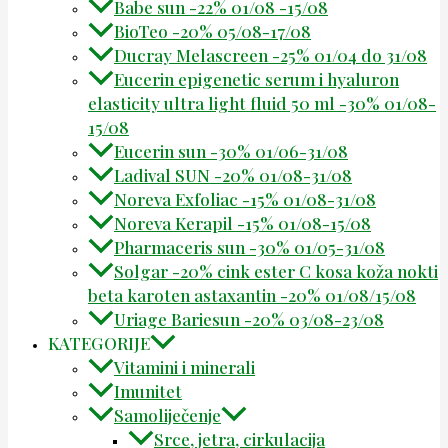
Babe sun -22% 01/08 -15/08
BioTeo -20% 05/08-17/08
Ducray Melascreen -25% 01/04 do 31/08
Eucerin epigenetic serum i hyaluron
elasticity ultra light fluid 50 ml -30% 01/08-
15/08
Eucerin sun -30% 01/06-31/08
Ladival SUN -20% 01/08-31/08
Noreva Exfoliac -15% 01/08-31/08
Noreva Kerapil -15% 01/08-15/08
Pharmaceris sun -30% 01/05-31/08
Solgar -20% cink ester C kosa koža nokti
beta karoten astaxantin -20% 01/08/15/08
Uriage Bariesun -20% 03/08-23/08
KATEGORIJE
Vitamini i minerali
Imunitet
Samoliječenje
Srce, jetra, cirkulacija