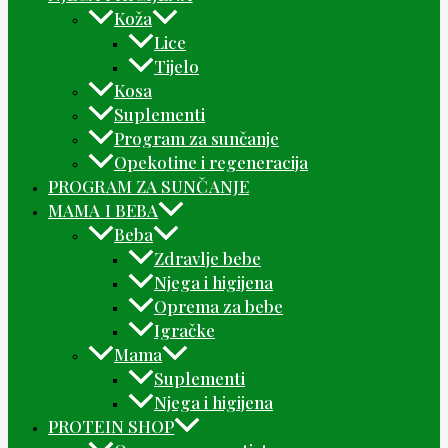
Koža
Lice
Tijelo
Kosa
Suplementi
Program za sunčanje
Opekotine i regeneracija
PROGRAM ZA SUNČANJE
MAMA I BEBA
Beba
Zdravlje bebe
Njega i higijena
Oprema za bebe
Igračke
Mama
Suplementi
Njega i higijena
PROTEIN SHOP