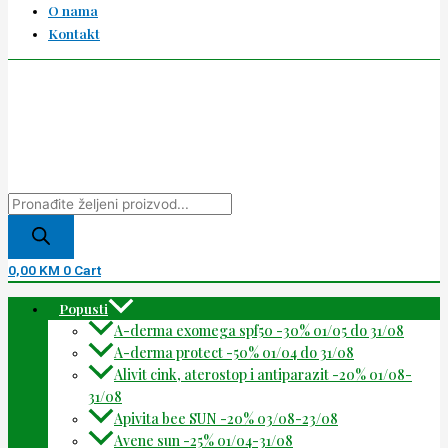
O nama
Kontakt
0,00
KM
0
Cart
Popusti
A-derma exomega spf50 -30% 01/05 do 31/08
A-derma protect -50% 01/04 do 31/08
Alivit cink, aterostop i antiparazit -20% 01/08-
31/08
Apivita bee SUN -20% 03/08-23/08
Avene sun -25% 01/04-31/08