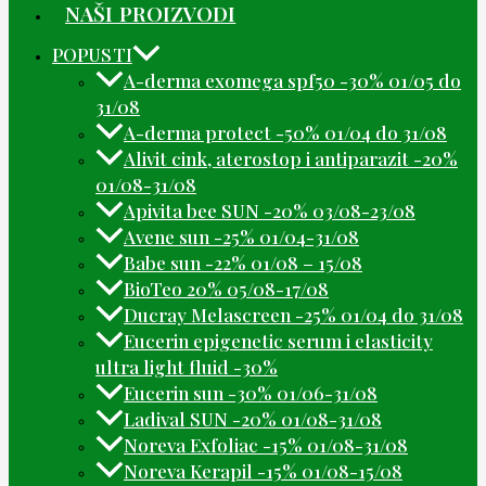
NAŠI PROIZVODI
POPUSTI
A-derma exomega spf50 -30% 01/05 do
31/08
A-derma protect -50% 01/04 do 31/08
Alivit cink, aterostop i antiparazit -20%
01/08-31/08
Apivita bee SUN -20% 03/08-23/08
Avene sun -25% 01/04-31/08
Babe sun -22% 01/08 – 15/08
BioTeo 20% 05/08-17/08
Ducray Melascreen -25% 01/04 do 31/08
Eucerin epigenetic serum i elasticity
ultra light fluid -30%
Eucerin sun -30% 01/06-31/08
Ladival SUN -20% 01/08-31/08
Noreva Exfoliac -15% 01/08-31/08
Noreva Kerapil -15% 01/08-15/08