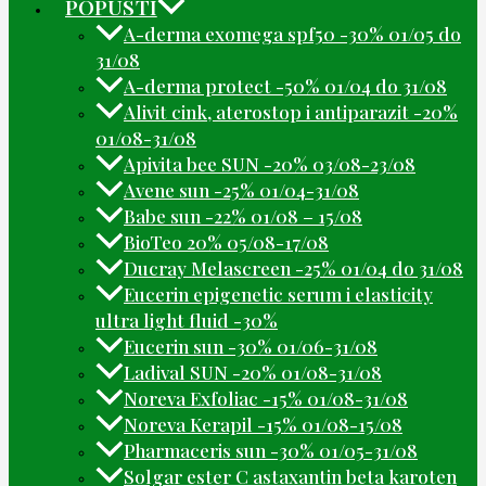
POPUSTI
A-derma exomega spf50 -30% 01/05 do
31/08
A-derma protect -50% 01/04 do 31/08
Alivit cink, aterostop i antiparazit -20%
01/08-31/08
Apivita bee SUN -20% 03/08-23/08
Avene sun -25% 01/04-31/08
Babe sun -22% 01/08 – 15/08
BioTeo 20% 05/08-17/08
Ducray Melascreen -25% 01/04 do 31/08
Eucerin epigenetic serum i elasticity
ultra light fluid -30%
Eucerin sun -30% 01/06-31/08
Ladival SUN -20% 01/08-31/08
Noreva Exfoliac -15% 01/08-31/08
Noreva Kerapil -15% 01/08-15/08
Pharmaceris sun -30% 01/05-31/08
Solgar ester C astaxantin beta karoten