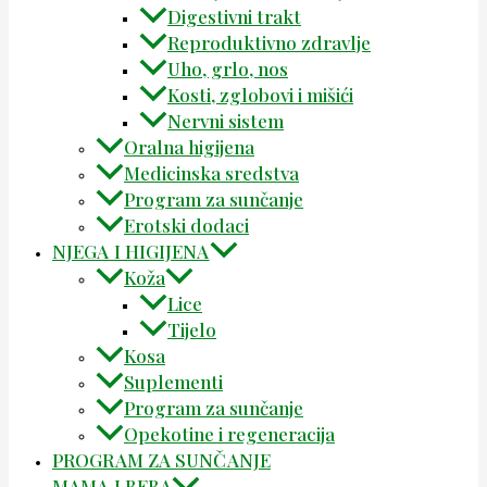
Digestivni trakt
Reproduktivno zdravlje
Uho, grlo, nos
Kosti, zglobovi i mišići
Nervni sistem
Oralna higijena
Medicinska sredstva
Program za sunčanje
Erotski dodaci
NJEGA I HIGIJENA
Koža
Lice
Tijelo
Kosa
Suplementi
Program za sunčanje
Opekotine i regeneracija
PROGRAM ZA SUNČANJE
MAMA I BEBA