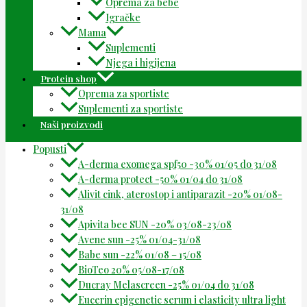
Oprema za bebe
Igračke
Mama
Suplementi
Njega i higijena
Protein shop
Oprema za sportiste
Suplementi za sportiste
Naši proizvodi
Popusti
A-derma exomega spf50 -30% 01/05 do 31/08
A-derma protect -50% 01/04 do 31/08
Alivit cink, aterostop i antiparazit -20% 01/08-
31/08
Apivita bee SUN -20% 03/08-23/08
Avene sun -25% 01/04-31/08
Babe sun -22% 01/08 – 15/08
BioTeo 20% 05/08-17/08
Ducray Melascreen -25% 01/04 do 31/08
Eucerin epigenetic serum i elasticity ultra light