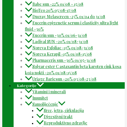
Babe sun -22% 01/08 – 15/08
BioTeo 20% 05/08-17/08
Ducray Melascreen -25% 01/04 do 31/08
Eucerin epigenetic serum i elasticity ultra light
fluid -30%
Eucerin sun -30% 01/06-31/08
Ladival SUN -20% 01/08-31/08
Noreva Exfoliac -15% 01/08-31/08
Noreva Kerapil -15% 01/08-15/08
Pharmaceris sun -30% 01/05-31/08
Solgar ester C astaxantin beta karoten cink kosa
koža nokti -20% 01/08-15/08
Uriage Bariesun -20% 03/08-23/08
Kategorije
Vitamini i minerali
Imunitet
Samoliječenje
Srce, jetra, cirkulacija
Digestivni trakt
Reproduktivno zdravlje