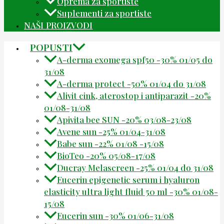
Oprema za sportiste
Suplementi za sportiste
NAŠI PROIZVODI
POPUSTI
A-derma exomega spf50 -30% 01/05 do
31/08
A-derma protect -50% 01/04 do 31/08
Alivit cink, aterostop i antiparazit -20%
01/08-31/08
Apivita bee SUN -20% 03/08-23/08
Avene sun -25% 01/04-31/08
Babe sun -22% 01/08 -15/08
BioTeo -20% 05/08-17/08
Ducray Melascreen -25% 01/04 do 31/08
Eucerin epigenetic serum i hyaluron
elasticity ultra light fluid 50 ml -30% 01/08-
15/08
Eucerin sun -30% 01/06-31/08