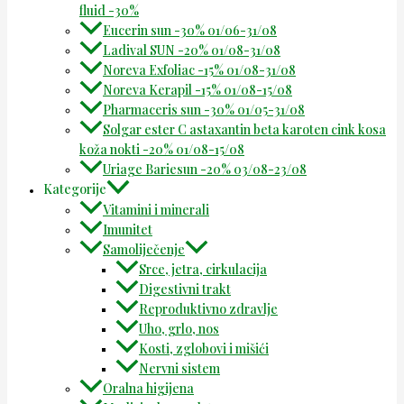
fluid -30%
Eucerin sun -30% 01/06-31/08
Ladival SUN -20% 01/08-31/08
Noreva Exfoliac -15% 01/08-31/08
Noreva Kerapil -15% 01/08-15/08
Pharmaceris sun -30% 01/05-31/08
Solgar ester C astaxantin beta karoten cink kosa
koža nokti -20% 01/08-15/08
Uriage Bariesun -20% 03/08-23/08
Kategorije
Vitamini i minerali
Imunitet
Samoliječenje
Srce, jetra, cirkulacija
Digestivni trakt
Reproduktivno zdravlje
Uho, grlo, nos
Kosti, zglobovi i mišići
Nervni sistem
Oralna higijena