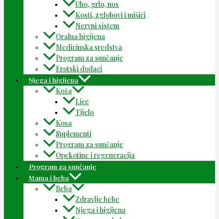
Uho, grlo, nos
Kosti, zglobovi i mišići
Nervni sistem
Oralna higijena
Medicinska sredstva
Program za sunčanje
Erotski dodaci
Njega i higijena
Koža
Lice
Tijelo
Kosa
Suplementi
Program za sunčanje
Opekotine i regeneracija
Program za sunčanje
Mama i beba
Beba
Zdravlje bebe
Njega i higijena