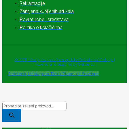
Reklamacije
Zamjena kupljenih artikala
Povrat robe i sredstava
Politika o kolačićima
© 2025 - Sva prava zadržava Apoteke "Belladonna" Trebinje |
Powered and designed by Webherzz
Facebook-f
Instagram
Tiktok
Phone-alt
Envelope