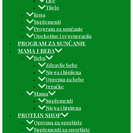
Lice
Tijelo
Kosa
Suplementi
Program za sunčanje
Opekotine i regeneracija
PROGRAM ZA SUNČANJE
MAMA I BEBA
Beba
Zdravlje bebe
Njega i higijena
Oprema za bebe
Igračke
Mama
Suplementi
Njega i higijena
PROTEIN SHOP
Oprema za sportiste
Suplementi za sportiste