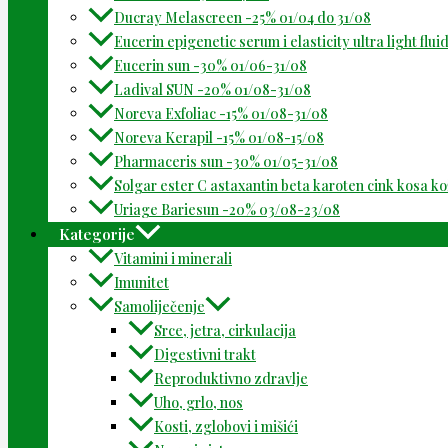
Ducray Melascreen -25% 01/04 do 31/08
Eucerin epigenetic serum i elasticity ultra light flu
Eucerin sun -30% 01/06-31/08
Ladival SUN -20% 01/08-31/08
Noreva Exfoliac -15% 01/08-31/08
Noreva Kerapil -15% 01/08-15/08
Pharmaceris sun -30% 01/05-31/08
Solgar ester C astaxantin beta karoten cink kosa k
Uriage Bariesun -20% 03/08-23/08
Kategorije
Vitamini i minerali
Imunitet
Samoliječenje
Srce, jetra, cirkulacija
Digestivni trakt
Reproduktivno zdravlje
Uho, grlo, nos
Kosti, zglobovi i mišići