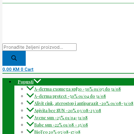
0,00
KM
0
Cart
Popusti
A-derma exomega spf50 -30% 01/05 do 31/08
A-derma protect -50% 01/04 do 31/08
Alivit cink, aterostop i antiparazit -20% 01/08-31/08
Apivita bee SUN -20% 03/08-23/08
Avene sun -25% 01/04-31/08
Babe sun -22% 01/08 – 15/08
BioTeo 20% 05/08-17/08