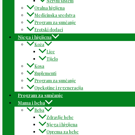
Nervni sistem
Oralna higijena
Medicinska sredstva
Program za sunčanje
Erotski dodaci
Njega i higijena
Koža
Lice
Tijelo
Kosa
Suplementi
Program za sunčanje
Opekotine i regeneracija
Program za sunčanje
Mama i beba
Beba
Zdravlje bebe
Njega i higijena
Oprema za bebe