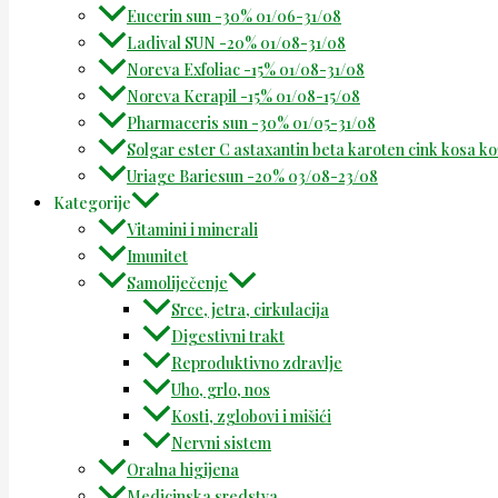
Eucerin sun -30% 01/06-31/08
Ladival SUN -20% 01/08-31/08
Noreva Exfoliac -15% 01/08-31/08
Noreva Kerapil -15% 01/08-15/08
Pharmaceris sun -30% 01/05-31/08
Solgar ester C astaxantin beta karoten cink kosa k
Uriage Bariesun -20% 03/08-23/08
Kategorije
Vitamini i minerali
Imunitet
Samoliječenje
Srce, jetra, cirkulacija
Digestivni trakt
Reproduktivno zdravlje
Uho, grlo, nos
Kosti, zglobovi i mišići
Nervni sistem
Oralna higijena
Medicinska sredstva