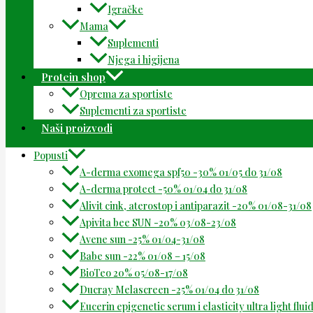
Igračke
Mama
Suplementi
Njega i higijena
Protein shop
Oprema za sportiste
Suplementi za sportiste
Naši proizvodi
Popusti
A-derma exomega spf50 -30% 01/05 do 31/08
A-derma protect -50% 01/04 do 31/08
Alivit cink, aterostop i antiparazit -20% 01/08-31/08
Apivita bee SUN -20% 03/08-23/08
Avene sun -25% 01/04-31/08
Babe sun -22% 01/08 – 15/08
BioTeo 20% 05/08-17/08
Ducray Melascreen -25% 01/04 do 31/08
Eucerin epigenetic serum i elasticity ultra light flu