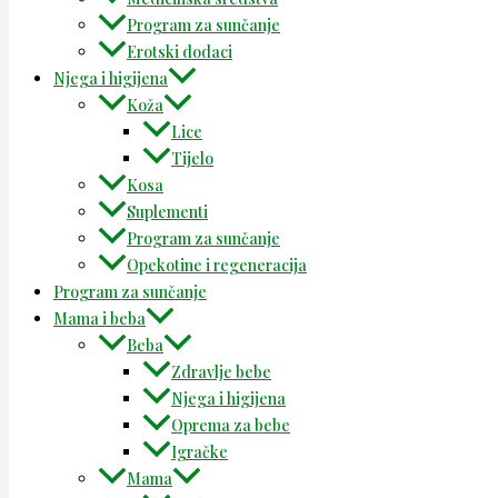
Program za sunčanje
Erotski dodaci
Njega i higijena
Koža
Lice
Tijelo
Kosa
Suplementi
Program za sunčanje
Opekotine i regeneracija
Program za sunčanje
Mama i beba
Beba
Zdravlje bebe
Njega i higijena
Oprema za bebe
Igračke
Mama