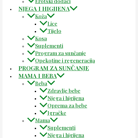
Erotski dodaci
NJEGA I HIGIJENA
Koža
Lice
Tijelo
Kosa
Suplementi
Program za sunčanje
Opekotine i regeneracija
PROGRAM ZA SUNČANJE
MAMA I BEBA
Beba
Zdravlje bebe
Njega i higijena
Oprema za bebe
Igračke
Mama
Suplementi
Njega i higijena