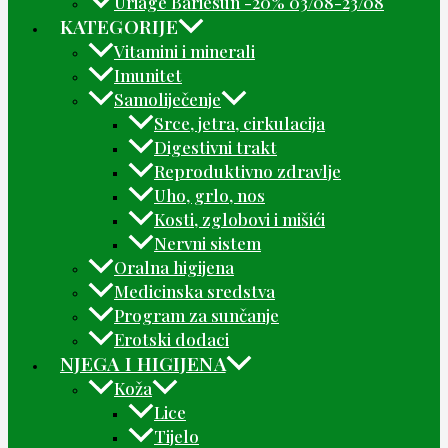
Uriage Bariesun -20% 03/08-23/08
KATEGORIJE
Vitamini i minerali
Imunitet
Samoliječenje
Srce, jetra, cirkulacija
Digestivni trakt
Reproduktivno zdravlje
Uho, grlo, nos
Kosti, zglobovi i mišići
Nervni sistem
Oralna higijena
Medicinska sredstva
Program za sunčanje
Erotski dodaci
NJEGA I HIGIJENA
Koža
Lice
Tijelo