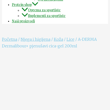
Protein shop
Oprema za sportiste
Suplementi za sportiste
Naši proizvodi
Početna
/
Njega i higijena
/
Koža
/
Lice
/ A-DERMA
Dermalibour+ pjenušavi cica-gel 200ml