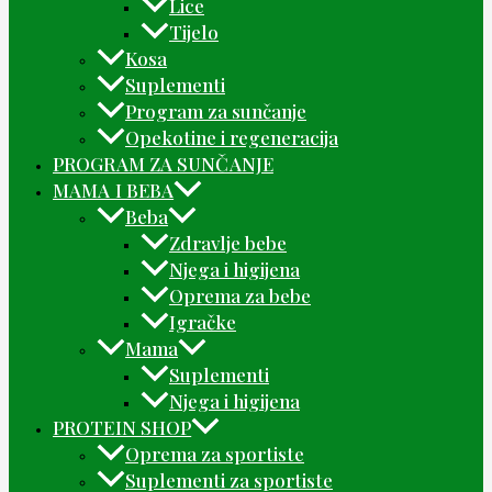
Lice
Tijelo
Kosa
Suplementi
Program za sunčanje
Opekotine i regeneracija
PROGRAM ZA SUNČANJE
MAMA I BEBA
Beba
Zdravlje bebe
Njega i higijena
Oprema za bebe
Igračke
Mama
Suplementi
Njega i higijena
PROTEIN SHOP
Oprema za sportiste
Suplementi za sportiste