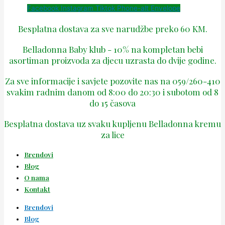
Facebook
Instagram
Tiktok
Phone-alt
Envelope
Besplatna dostava za sve narudžbe preko 60 KM.
Belladonna Baby klub - 10% na kompletan bebi
asortiman proizvoda za djecu uzrasta do dvije godine.
Za sve informacije i savjete pozovite nas na 059/260-410
svakim radnim danom od 8:00 do 20:30 i subotom od 8
do 15 časova
Besplatna dostava uz svaku kupljenu Belladonna kremu
za lice
Brendovi
Blog
O nama
Kontakt
Brendovi
Blog