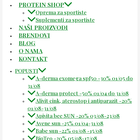
PROTEIN SHOP
Oprema za sportiste
Suplementi za sportiste
NAŠI PROIZVODI
BRENDOVI
BLOG
O NAMA
KONTAKT
POPUSTI
A-derma exomega spf50 -30% 01/05 do
31/08
A-derma protect -50% 01/04 do 31/08
Alivit cink, aterostop i antiparazit -20%
01/08-31/08
Apivita bee SUN -20% 03/08-23/08
Avene sun -25% 01/04-31/08
Babe sun -22% 01/08 -15/08
BioTeo -20% 05/08-17/08