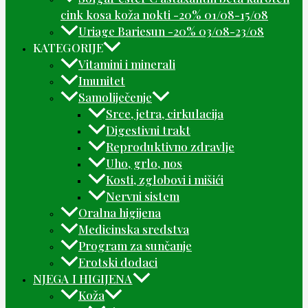
cink kosa koža nokti -20% 01/08-15/08
Uriage Bariesun -20% 03/08-23/08
KATEGORIJE
Vitamini i minerali
Imunitet
Samoliječenje
Srce, jetra, cirkulacija
Digestivni trakt
Reproduktivno zdravlje
Uho, grlo, nos
Kosti, zglobovi i mišići
Nervni sistem
Oralna higijena
Medicinska sredstva
Program za sunčanje
Erotski dodaci
NJEGA I HIGIJENA
Koža