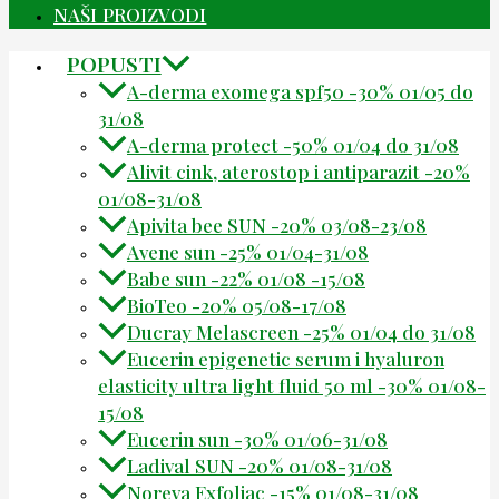
NAŠI PROIZVODI
POPUSTI
A-derma exomega spf50 -30% 01/05 do
31/08
A-derma protect -50% 01/04 do 31/08
Alivit cink, aterostop i antiparazit -20%
01/08-31/08
Apivita bee SUN -20% 03/08-23/08
Avene sun -25% 01/04-31/08
Babe sun -22% 01/08 -15/08
BioTeo -20% 05/08-17/08
Ducray Melascreen -25% 01/04 do 31/08
Eucerin epigenetic serum i hyaluron
elasticity ultra light fluid 50 ml -30% 01/08-
15/08
Eucerin sun -30% 01/06-31/08
Ladival SUN -20% 01/08-31/08
Noreva Exfoliac -15% 01/08-31/08