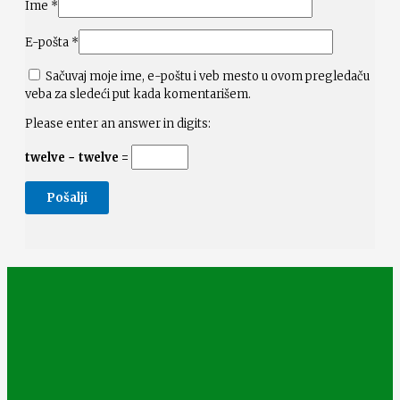
Ime
*
E-pošta
*
Sačuvaj moje ime, e-poštu i veb mesto u ovom pregledaču
veba za sledeći put kada komentarišem.
Please enter an answer in digits:
twelve − twelve =