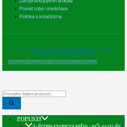
Zamjena kupljenih artikala
Povrat robe i sredstava
Politika o kolačićima
© 2025 - Sva prava zadržava Apoteke "Belladonna" Trebinje |
Powered and designed by Webherzz
Facebook-f
Instagram
Tiktok
Phone-alt
Envelope
POPUSTI
A-derma exomega spf50 -30% 01/05 do