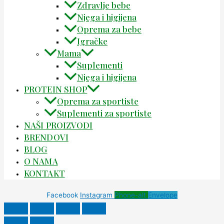
Zdravlje bebe
Njega i higijena
Oprema za bebe
Igračke
Mama
Suplementi
Njega i higijena
PROTEIN SHOP
Oprema za sportiste
Suplementi za sportiste
NAŠI PROIZVODI
BRENDOVI
BLOG
O NAMA
KONTAKT
Facebook
Instagram
Phone-alt
Envelope