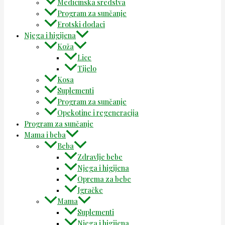
Medicinska sredstva
Program za sunčanje
Erotski dodaci
Njega i higijena
Koža
Lice
Tijelo
Kosa
Suplementi
Program za sunčanje
Opekotine i regeneracija
Program za sunčanje
Mama i beba
Beba
Zdravlje bebe
Njega i higijena
Oprema za bebe
Igračke
Mama
Suplementi
Njega i higijena