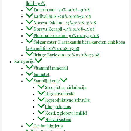
fluid -30%
Eucerin sun -30% 01/06-31/08
Ladival SUN -20% 01/08-31/08
Noreva Exfoliac -15% 01/08-31/08
Noreva Kerapil -15% 01/08-15/08
Pharmaceris sun -30% 01/05-31/08
Solgar ester C astaxantin beta karoten cink kosa
koža nokti -20% 01/08-15/08
Uriage Bariesun -20% 03/08-23/08
Kategorije
Vitamini i minerali
Imunitet
Samoliječenje
Srce, jetra, cirkulacija
Digestivni trakt
Reproduktivno zdravlje
Uho, grlo, nos
Kosti, zglobovi i mišići
Nervni sistem
Oralna higijena