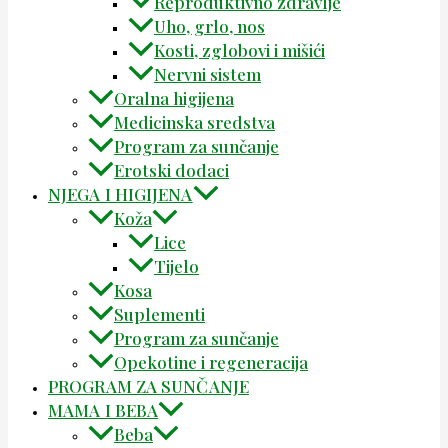
Reproduktivno zdravlje
Uho, grlo, nos
Kosti, zglobovi i mišići
Nervni sistem
Oralna higijena
Medicinska sredstva
Program za sunčanje
Erotski dodaci
NJEGA I HIGIJENA
Koža
Lice
Tijelo
Kosa
Suplementi
Program za sunčanje
Opekotine i regeneracija
PROGRAM ZA SUNČANJE
MAMA I BEBA
Beba