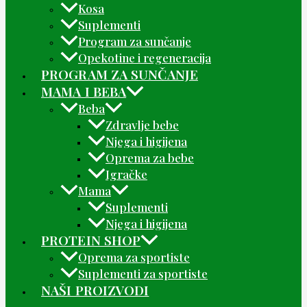
Kosa
Suplementi
Program za sunčanje
Opekotine i regeneracija
PROGRAM ZA SUNČANJE
MAMA I BEBA
Beba
Zdravlje bebe
Njega i higijena
Oprema za bebe
Igračke
Mama
Suplementi
Njega i higijena
PROTEIN SHOP
Oprema za sportiste
Suplementi za sportiste
NAŠI PROIZVODI