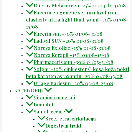
Ducray Melascreen -25% 01/04 do 31/08
Eucerin epigenetic serum i hyaluron
elasticity ultra light fluid 50 ml -30% 01/08-
15/08
Eucerin sun -30% 01/06-31/08
Ladival SUN -20% 01/08-31/08
Noreva Exfoliac -15% 01/08-31/08
Noreva Kerapil -15% 01/08-15/08
Pharmaceris sun -30% 01/05-31/08
Solgar -20% cink ester C kosa koža nokti
beta karoten astaxantin -20% 01/08/15/08
Uriage Bariesun -20% 03/08-23/08
KATEGORIJE
Vitamini i minerali
Imunitet
Samoliječenje
Srce, jetra, cirkulacija
Digestivni trakt