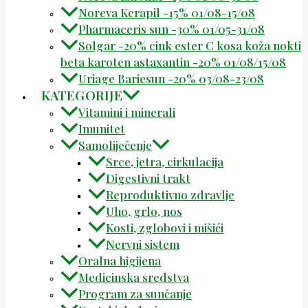
Noreva Kerapil -15% 01/08-15/08
Pharmaceris sun -30% 01/05-31/08
Solgar -20% cink ester C kosa koža nokti
beta karoten astaxantin -20% 01/08/15/08
Uriage Bariesun -20% 03/08-23/08
KATEGORIJE
Vitamini i minerali
Imunitet
Samoliječenje
Srce, jetra, cirkulacija
Digestivni trakt
Reproduktivno zdravlje
Uho, grlo, nos
Kosti, zglobovi i mišići
Nervni sistem
Oralna higijena
Medicinska sredstva
Program za sunčanje