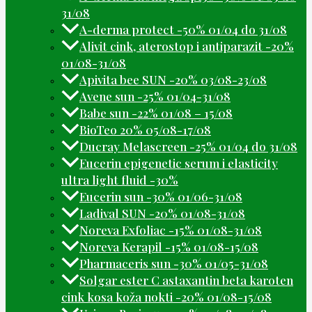
31/08
A-derma protect -50% 01/04 do 31/08
Alivit cink, aterostop i antiparazit -20%
01/08-31/08
Apivita bee SUN -20% 03/08-23/08
Avene sun -25% 01/04-31/08
Babe sun -22% 01/08 – 15/08
BioTeo 20% 05/08-17/08
Ducray Melascreen -25% 01/04 do 31/08
Eucerin epigenetic serum i elasticity
ultra light fluid -30%
Eucerin sun -30% 01/06-31/08
Ladival SUN -20% 01/08-31/08
Noreva Exfoliac -15% 01/08-31/08
Noreva Kerapil -15% 01/08-15/08
Pharmaceris sun -30% 01/05-31/08
Solgar ester C astaxantin beta karoten
cink kosa koža nokti -20% 01/08-15/08