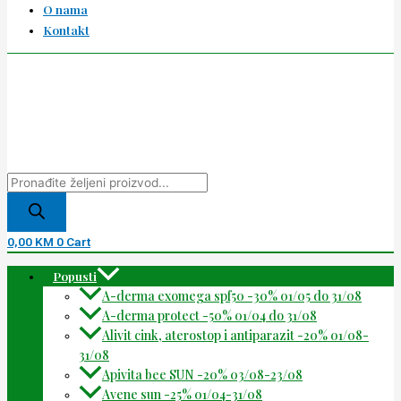
O nama
Kontakt
0,00
KM
0
Cart
Popusti
A-derma exomega spf50 -30% 01/05 do 31/08
A-derma protect -50% 01/04 do 31/08
Alivit cink, aterostop i antiparazit -20% 01/08-
31/08
Apivita bee SUN -20% 03/08-23/08
Avene sun -25% 01/04-31/08