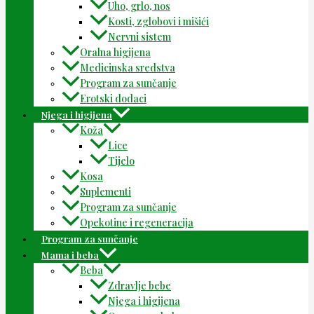
Uho, grlo, nos
Kosti, zglobovi i mišići
Nervni sistem
Oralna higijena
Medicinska sredstva
Program za sunčanje
Erotski dodaci
Njega i higijena
Koža
Lice
Tijelo
Kosa
Suplementi
Program za sunčanje
Opekotine i regeneracija
Program za sunčanje
Mama i beba
Beba
Zdravlje bebe
Njega i higijena