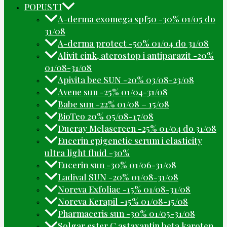
POPUSTI
A-derma exomega spf50 -30% 01/05 do
31/08
A-derma protect -50% 01/04 do 31/08
Alivit cink, aterostop i antiparazit -20%
01/08-31/08
Apivita bee SUN -20% 03/08-23/08
Avene sun -25% 01/04-31/08
Babe sun -22% 01/08 – 15/08
BioTeo 20% 05/08-17/08
Ducray Melascreen -25% 01/04 do 31/08
Eucerin epigenetic serum i elasticity
ultra light fluid -30%
Eucerin sun -30% 01/06-31/08
Ladival SUN -20% 01/08-31/08
Noreva Exfoliac -15% 01/08-31/08
Noreva Kerapil -15% 01/08-15/08
Pharmaceris sun -30% 01/05-31/08
Solgar ester C astaxantin beta karoten