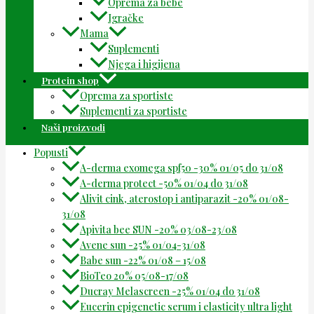
Oprema za bebe
Igračke
Mama
Suplementi
Njega i higijena
Protein shop
Oprema za sportiste
Suplementi za sportiste
Naši proizvodi
Popusti
A-derma exomega spf50 -30% 01/05 do 31/08
A-derma protect -50% 01/04 do 31/08
Alivit cink, aterostop i antiparazit -20% 01/08-
31/08
Apivita bee SUN -20% 03/08-23/08
Avene sun -25% 01/04-31/08
Babe sun -22% 01/08 – 15/08
BioTeo 20% 05/08-17/08
Ducray Melascreen -25% 01/04 do 31/08
Eucerin epigenetic serum i elasticity ultra light