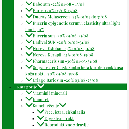
Babe sun -22% 01/08 – 15/08
BioTeo 20% 05/08-17/08
Ducray Melascreen -25% 01/04 do 31/08
Eucerin epigenetic serum i elasticity ultra light
fluid -30%
Eucerin sun -30% 01/06-31/08
Ladival SUN -20% 01/08-31/08
Noreva Exfoliac -15% 01/08-31/08
Noreva Kerapil -15% 01/08-15/08
Pharmaceris sun -30% 01/05-31/08
Solgar ester C astaxantin beta karoten cink kosa
koža nokti -20% 01/08-15/08
Uriage Bariesun -20% 03/08-23/08
Kategorije
Vitamini i minerali
Imunitet
Samoliječenje
Srce, jetra, cirkulacija
Digestivni trakt
Reproduktivno zdravlje