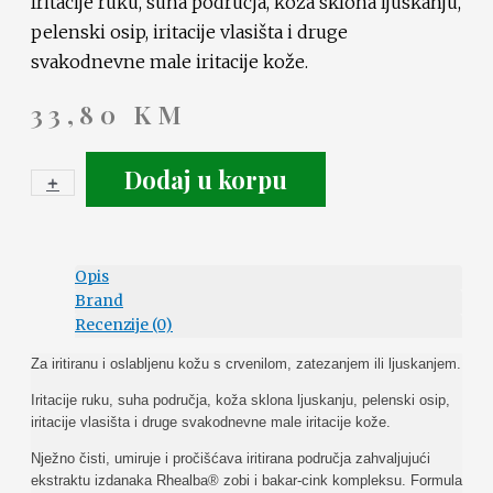
Iritacije ruku, suha područja, koža sklona ljuskanju,
pelenski osip, iritacije vlasišta i druge
svakodnevne male iritacije kože.
33,80
KM
Dodaj u korpu
+
-
Opis
Brand
Recenzije (0)
Za iritiranu i oslabljenu kožu s crvenilom, zatezanjem ili ljuskanjem.
Iritacije ruku, suha područja, koža sklona ljuskanju, pelenski osip,
iritacije vlasišta i druge svakodnevne male iritacije kože.
Nježno čisti, umiruje i pročišćava iritirana područja zahvaljujući
ekstraktu izdanaka Rhealba® zobi i bakar-cink kompleksu. Formula