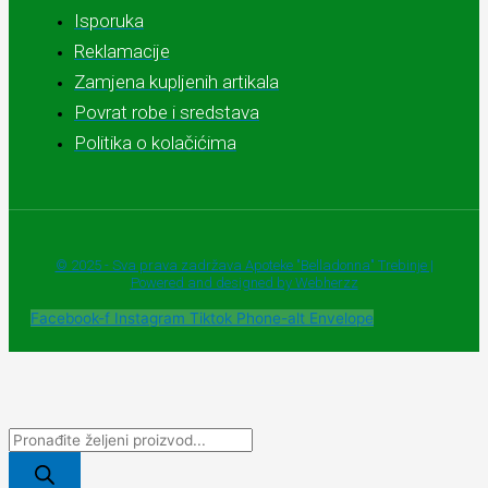
Isporuka
Reklamacije
Zamjena kupljenih artikala
Povrat robe i sredstava
Politika o kolačićima
© 2025 - Sva prava zadržava Apoteke "Belladonna" Trebinje |
Powered and designed by Webherzz
Facebook-f
Instagram
Tiktok
Phone-alt
Envelope