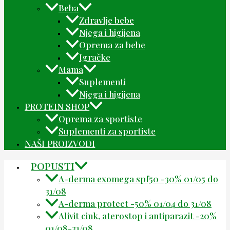
Beba
Zdravlje bebe
Njega i higijena
Oprema za bebe
Igračke
Mama
Suplementi
Njega i higijena
PROTEIN SHOP
Oprema za sportiste
Suplementi za sportiste
NAŠI PROIZVODI
POPUSTI
A-derma exomega spf50 -30% 01/05 do
31/08
A-derma protect -50% 01/04 do 31/08
Alivit cink, aterostop i antiparazit -20%
01/08-31/08