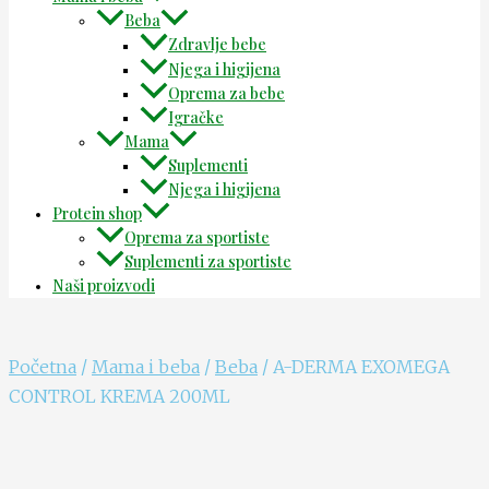
Beba
Zdravlje bebe
Njega i higijena
Oprema za bebe
Igračke
Mama
Suplementi
Njega i higijena
Protein shop
Oprema za sportiste
Suplementi za sportiste
Naši proizvodi
Početna
/
Mama i beba
/
Beba
/ A-DERMA EXOMEGA
CONTROL KREMA 200ML