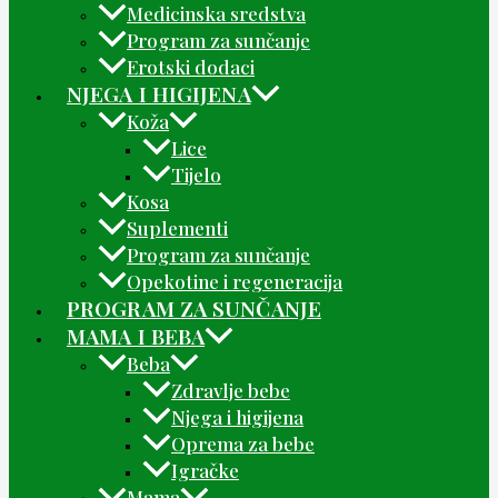
Medicinska sredstva
Program za sunčanje
Erotski dodaci
NJEGA I HIGIJENA
Koža
Lice
Tijelo
Kosa
Suplementi
Program za sunčanje
Opekotine i regeneracija
PROGRAM ZA SUNČANJE
MAMA I BEBA
Beba
Zdravlje bebe
Njega i higijena
Oprema za bebe
Igračke
Mama