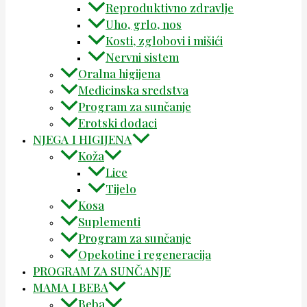
Reproduktivno zdravlje
Uho, grlo, nos
Kosti, zglobovi i mišići
Nervni sistem
Oralna higijena
Medicinska sredstva
Program za sunčanje
Erotski dodaci
NJEGA I HIGIJENA
Koža
Lice
Tijelo
Kosa
Suplementi
Program za sunčanje
Opekotine i regeneracija
PROGRAM ZA SUNČANJE
MAMA I BEBA
Beba