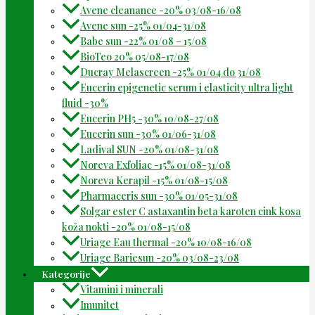
Avene cleanance -20% 03/08-16/08
Avene sun -25% 01/04-31/08
Babe sun -22% 01/08 – 15/08
BioTeo 20% 05/08-17/08
Ducray Melascreen -25% 01/04 do 31/08
Eucerin epigenetic serum i elasticity ultra light
fluid -30%
Eucerin PH5 -30% 10/08-27/08
Eucerin sun -30% 01/06-31/08
Ladival SUN -20% 01/08-31/08
Noreva Exfoliac -15% 01/08-31/08
Noreva Kerapil -15% 01/08-15/08
Pharmaceris sun -30% 01/05-31/08
Solgar ester C astaxantin beta karoten cink kosa
koža nokti -20% 01/08-15/08
Uriage Eau thermal -20% 10/08-16/08
Uriage Bariesun -20% 03/08-23/08
Kategorije
Vitamini i minerali
Imunitet