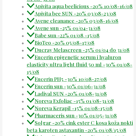
Apivita aqua beelicious -20% 10/08-16/08
Apivita bee SUN -20% 03/08-23/08
Avene cleanance -20% 03/08-16/08
Avene sun -25% 01/04-31/08
Babe sun -22% 01/08 -15/08
BioTeo -20% 05/08-17/08
Ducray Melascreen -25% 01/04 do 31/08
Eucerin epigenetic serum i hyaluron
elasticity ultra light fluid 50 ml -30% 01/08-
15/08
Eucerin PH5 -30% 10/08-27/08
Eucerin sun -30% 01/06-31/08
Ladival SUN -20% 01/08-31/08
Noreva Exfoliac -15% 01/08-31/08
Noreva Kerapil -15% 01/08-15/08
Pharmaceris sun -30% 01/05-31/08
Solgar -20% cink ester C kosa koža nokti
beta karoten astaxantin -20% 01/08/15/08