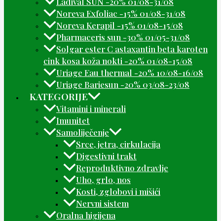
Ladival SUN -20% 01/08-31/08
Noreva Exfoliac -15% 01/08-31/08
Noreva Kerapil -15% 01/08-15/08
Pharmaceris sun -30% 01/05-31/08
Solgar ester C astaxantin beta karoten
cink kosa koža nokti -20% 01/08-15/08
Uriage Eau thermal -20% 10/08-16/08
Uriage Bariesun -20% 03/08-23/08
KATEGORIJE
Vitamini i minerali
Imunitet
Samoliječenje
Srce, jetra, cirkulacija
Digestivni trakt
Reproduktivno zdravlje
Uho, grlo, nos
Kosti, zglobovi i mišići
Nervni sistem
Oralna higijena