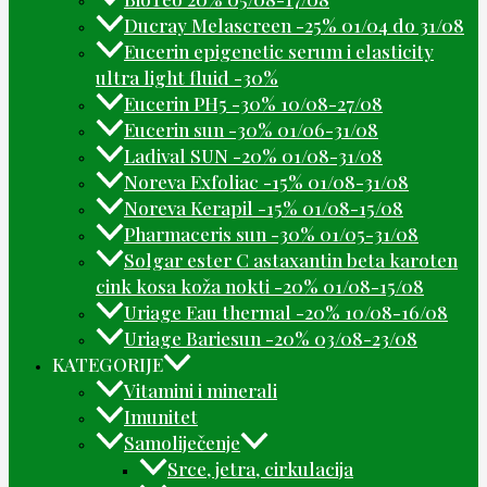
Ducray Melascreen -25% 01/04 do 31/08
Eucerin epigenetic serum i elasticity
ultra light fluid -30%
Eucerin PH5 -30% 10/08-27/08
Eucerin sun -30% 01/06-31/08
Ladival SUN -20% 01/08-31/08
Noreva Exfoliac -15% 01/08-31/08
Noreva Kerapil -15% 01/08-15/08
Pharmaceris sun -30% 01/05-31/08
Solgar ester C astaxantin beta karoten
cink kosa koža nokti -20% 01/08-15/08
Uriage Eau thermal -20% 10/08-16/08
Uriage Bariesun -20% 03/08-23/08
KATEGORIJE
Vitamini i minerali
Imunitet
Samoliječenje
Srce, jetra, cirkulacija