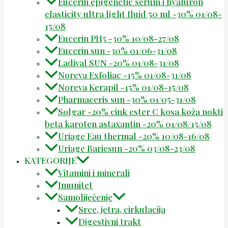
Eucerin epigenetic serum i hyaluron
elasticity ultra light fluid 50 ml -30% 01/08-
15/08
Eucerin PH5 -30% 10/08-27/08
Eucerin sun -30% 01/06-31/08
Ladival SUN -20% 01/08-31/08
Noreva Exfoliac -15% 01/08-31/08
Noreva Kerapil -15% 01/08-15/08
Pharmaceris sun -30% 01/05-31/08
Solgar -20% cink ester C kosa koža nokti
beta karoten astaxantin -20% 01/08/15/08
Uriage Eau thermal -20% 10/08-16/08
Uriage Bariesun -20% 03/08-23/08
KATEGORIJE
Vitamini i minerali
Imunitet
Samoliječenje
Srce, jetra, cirkulacija
Digestivni trakt