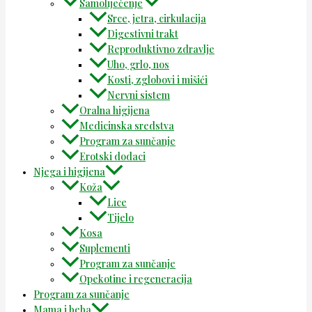
Samoliječenje
Srce, jetra, cirkulacija
Digestivni trakt
Reproduktivno zdravlje
Uho, grlo, nos
Kosti, zglobovi i mišići
Nervni sistem
Oralna higijena
Medicinska sredstva
Program za sunčanje
Erotski dodaci
Njega i higijena
Koža
Lice
Tijelo
Kosa
Suplementi
Program za sunčanje
Opekotine i regeneracija
Program za sunčanje
Mama i beba