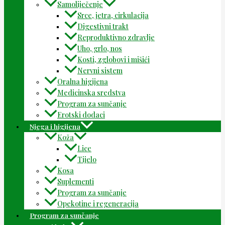
Samoliječenje
Srce, jetra, cirkulacija
Digestivni trakt
Reproduktivno zdravlje
Uho, grlo, nos
Kosti, zglobovi i mišići
Nervni sistem
Oralna higijena
Medicinska sredstva
Program za sunčanje
Erotski dodaci
Njega i higijena
Koža
Lice
Tijelo
Kosa
Suplementi
Program za sunčanje
Opekotine i regeneracija
Program za sunčanje