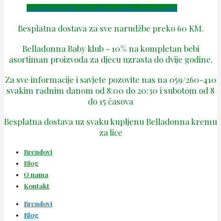
Facebook
Instagram
Tiktok
Phone-alt
Envelope
Besplatna dostava za sve narudžbe preko 60 KM.
Belladonna Baby klub - 10% na kompletan bebi
asortiman proizvoda za djecu uzrasta do dvije godine.
Za sve informacije i savjete pozovite nas na 059/260-410
svakim radnim danom od 8:00 do 20:30 i subotom od 8
do 15 časova
Besplatna dostava uz svaku kupljenu Belladonna kremu
za lice
Brendovi
Blog
O nama
Kontakt
Brendovi
Blog