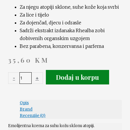
Za njegu atopiji sklone, suhe kože koja svrbi
Za lice i tijelo
Za dojenčad, djecu i odrasle
Sadrži ekstrakt izdanaka Rhealba zobi
dobivenih organskim uzgojem
Bez parabena, konzervansa i parfema
35,60
KM
Dodaj u korpu
-
+
Opis
Brand
Recenzije (0)
Emolijentna krema za suhu kožu sklonu atopiji.