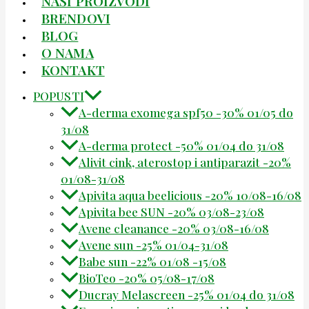
NAŠI PROIZVODI
BRENDOVI
BLOG
O NAMA
KONTAKT
POPUSTI
A-derma exomega spf50 -30% 01/05 do
31/08
A-derma protect -50% 01/04 do 31/08
Alivit cink, aterostop i antiparazit -20%
01/08-31/08
Apivita aqua beelicious -20% 10/08-16/08
Apivita bee SUN -20% 03/08-23/08
Avene cleanance -20% 03/08-16/08
Avene sun -25% 01/04-31/08
Babe sun -22% 01/08 -15/08
BioTeo -20% 05/08-17/08
Ducray Melascreen -25% 01/04 do 31/08