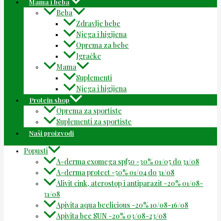
Mama i beba
Beba
Zdravlje bebe
Njega i higijena
Oprema za bebe
Igračke
Mama
Suplementi
Njega i higijena
Protein shop
Oprema za sportiste
Suplementi za sportiste
Naši proizvodi
Popusti
A-derma exomega spf50 -30% 01/05 do 31/08
A-derma protect -50% 01/04 do 31/08
Alivit cink, aterostop i antiparazit -20% 01/08-
31/08
Apivita aqua beelicious -20% 10/08-16/08
Apivita bee SUN -20% 03/08-23/08