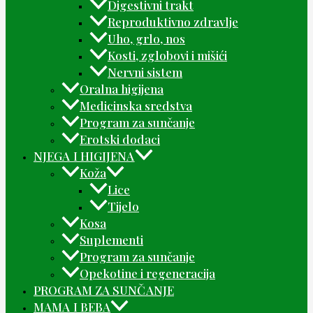
Digestivni trakt
Reproduktivno zdravlje
Uho, grlo, nos
Kosti, zglobovi i mišići
Nervni sistem
Oralna higijena
Medicinska sredstva
Program za sunčanje
Erotski dodaci
NJEGA I HIGIJENA
Koža
Lice
Tijelo
Kosa
Suplementi
Program za sunčanje
Opekotine i regeneracija
PROGRAM ZA SUNČANJE
MAMA I BEBA