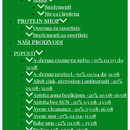
Suplementi
Njega i higijena
PROTEIN SHOP
Oprema za sportiste
Suplementi za sportiste
NAŠI PROIZVODI
POPUSTI
A-derma exomega spf50 -30% 01/05 do
31/08
A-derma protect -50% 01/04 do 31/08
Alivit cink, aterostop i antiparazit -20%
01/08-31/08
Apivita aqua beelicious -20% 10/08-16/08
Apivita bee SUN -20% 03/08-23/08
Avene cleanance -20% 03/08-16/08
Avene sun -25% 01/04-31/08
Babe sun -22% 01/08 – 15/08
BioTeo 20% 05/08-17/08