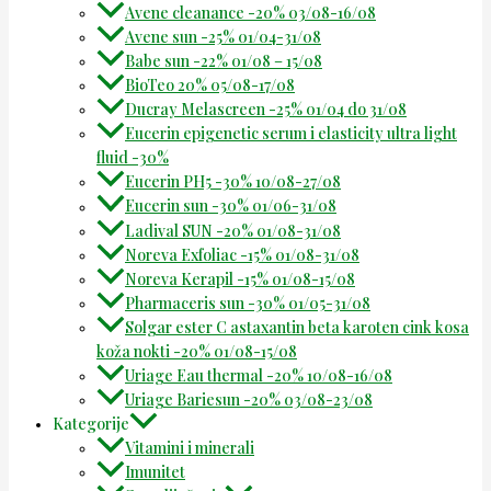
Avene cleanance -20% 03/08-16/08
Avene sun -25% 01/04-31/08
Babe sun -22% 01/08 – 15/08
BioTeo 20% 05/08-17/08
Ducray Melascreen -25% 01/04 do 31/08
Eucerin epigenetic serum i elasticity ultra light
fluid -30%
Eucerin PH5 -30% 10/08-27/08
Eucerin sun -30% 01/06-31/08
Ladival SUN -20% 01/08-31/08
Noreva Exfoliac -15% 01/08-31/08
Noreva Kerapil -15% 01/08-15/08
Pharmaceris sun -30% 01/05-31/08
Solgar ester C astaxantin beta karoten cink kosa
koža nokti -20% 01/08-15/08
Uriage Eau thermal -20% 10/08-16/08
Uriage Bariesun -20% 03/08-23/08
Kategorije
Vitamini i minerali
Imunitet