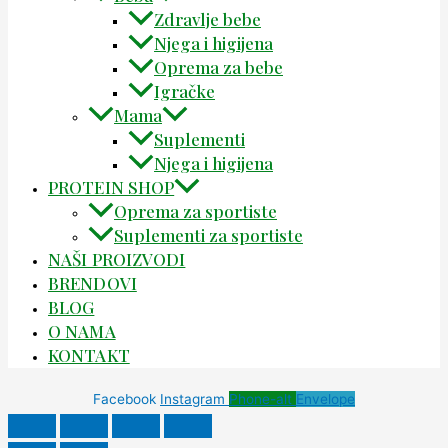
Zdravlje bebe
Njega i higijena
Oprema za bebe
Igračke
Mama
Suplementi
Njega i higijena
PROTEIN SHOP
Oprema za sportiste
Suplementi za sportiste
NAŠI PROIZVODI
BRENDOVI
BLOG
O NAMA
KONTAKT
Facebook
Instagram
Phone-alt
Envelope