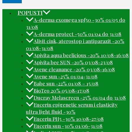
POPUSTI
A-derma exomega spf50 -30% 01/05 do
31/08
A-derma protect -50% 01/04 do 31/08
Alivit cink, aterostop i antiparazit -20%
01/08-31/08
Apivita aqua beelicious -20% 10/08-16/08
Apivita bee SUN -20% 03/08-23/08
Avene cleanance -20% 03/08-16/08
Avene sun -25% 01/04-31/08
Babe sun -22% 01/08 – 15/08
BioTeo 20% 05/08-17/08
Ducray Melascreen -25% 01/04 do 31/08
Eucerin epigenetic serum i elasticity
ultra light fluid -30%
Eucerin PH5 -30% 10/08-27/08
Eucerin sun -30% 01/06-31/08