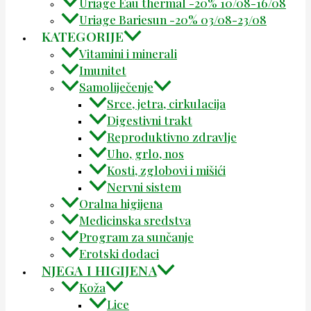
Uriage Eau thermal -20% 10/08-16/08
Uriage Bariesun -20% 03/08-23/08
KATEGORIJE
Vitamini i minerali
Imunitet
Samoliječenje
Srce, jetra, cirkulacija
Digestivni trakt
Reproduktivno zdravlje
Uho, grlo, nos
Kosti, zglobovi i mišići
Nervni sistem
Oralna higijena
Medicinska sredstva
Program za sunčanje
Erotski dodaci
NJEGA I HIGIJENA
Koža
Lice