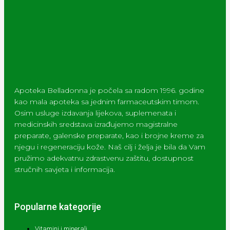
Apoteka Belladonna je počela sa radom 1996. godine
kao mala apoteka sa jednim farmaceutskim timom.
Osim usluge izdavanja lijekova, suplemenata i
medicinskih sredstava izrađujemo magistralne
preparate, galenske preparate, kao i brojne kreme za
njegu i regeneraciju kože. Naš cilj i želja je bila da Vam
pružimo adekvatnu zdrastvenu zaštitu, dostupnost
stručnih savjeta i informacija.
Popularne kategorije
Vitamini i minerali