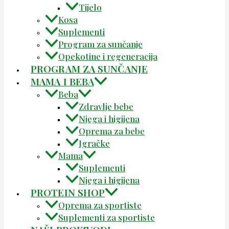
Tijelo
Kosa
Suplementi
Program za sunčanje
Opekotine i regeneracija
PROGRAM ZA SUNČANJE
MAMA I BEBA
Beba
Zdravlje bebe
Njega i higijena
Oprema za bebe
Igračke
Mama
Suplementi
Njega i higijena
PROTEIN SHOP
Oprema za sportiste
Suplementi za sportiste