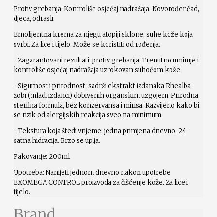
Protiv grebanja. Kontroliše osjećaj nadražaja. Novorođenčad,
djeca, odrasli.
Emolijentna krema za njegu atopiji sklone, suhe kože koja
svrbi. Za lice i tijelo. Može se koristiti od rođenja.
• Zagarantovani rezultati: protiv grebanja. Trenutno umiruje i
kontroliše osjećaj nadražaja uzrokovan suhoćom kože.
• Sigurnost i prirodnost: sadrži ekstrakt izdanaka Rhealba
zobi (mladi izdanci) dobivenih organskim uzgojem. Prirodna
sterilna formula, bez konzervansa i mirisa. Razvijeno kako bi
se rizik od alergijskih reakcija sveo na minimum.
• Tekstura koja štedi vrijeme: jedna primjena dnevno. 24-
satna hidracija. Brzo se upija.
Pakovanje: 200ml
Upotreba: Nanijeti jednom dnevno nakon upotrebe
EXOMEGA CONTROL proizvoda za čišćenje kože. Za lice i
tijelo.
Brand