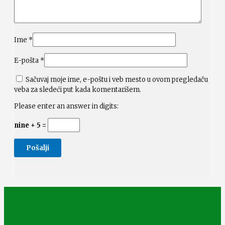
Ime
*
E-pošta
*
Sačuvaj moje ime, e-poštu i veb mesto u ovom pregledaču
veba za sledeći put kada komentarišem.
Please enter an answer in digits:
nine + 5 =