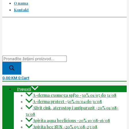
O nama
Kontakt
0,00
KM
0
Cart
Popusti
A-derma exomega spf50 -30% 01/05 do 31/08
A-derma protect -50% 01/04 do 31/08
Alivit cink, aterostop i antiparazit -20% 01/08-
31/08
Apivita aqua beelicious -20% 10/08-16/08
Apivita bee SUN -20% 03/08-23/08