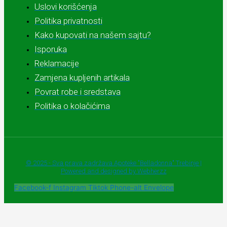
Uslovi korišćenja
Politika privatnosti
Kako kupovati na našem sajtu?
Isporuka
Reklamacije
Zamjena kupljenih artikala
Povrat robe i sredstava
Politika o kolačićima
© 2025 - Sva prava zadržava Apoteke "Belladonna" Trebinje |
Powered and designed by Webherzz
Facebook-f
Instagram
Tiktok
Phone-alt
Envelope