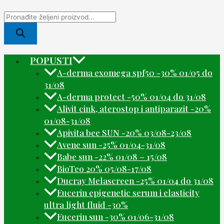
POPUSTI
A-derma exomega spf50 -30% 01/05 do
31/08
A-derma protect -50% 01/04 do 31/08
Alivit cink, aterostop i antiparazit -20%
01/08-31/08
Apivita bee SUN -20% 03/08-23/08
Avene sun -25% 01/04-31/08
Babe sun -22% 01/08 – 15/08
BioTeo 20% 05/08-17/08
Ducray Melascreen -25% 01/04 do 31/08
Eucerin epigenetic serum i elasticity
ultra light fluid -30%
Eucerin sun -30% 01/06-31/08