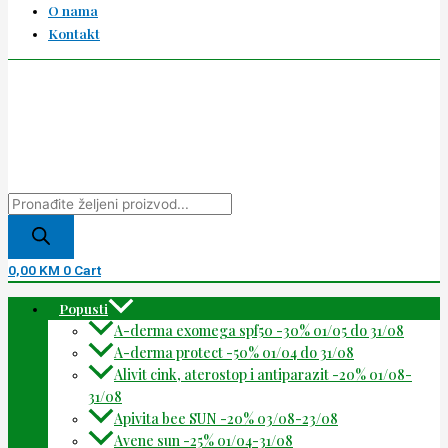
O nama
Kontakt
0,00
KM
0
Cart
Popusti
A-derma exomega spf50 -30% 01/05 do 31/08
A-derma protect -50% 01/04 do 31/08
Alivit cink, aterostop i antiparazit -20% 01/08-
31/08
Apivita bee SUN -20% 03/08-23/08
Avene sun -25% 01/04-31/08