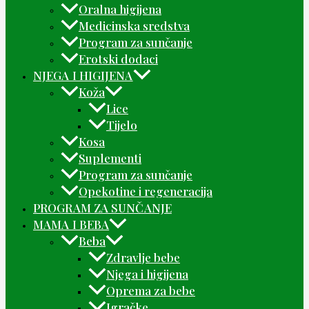
Oralna higijena
Medicinska sredstva
Program za sunčanje
Erotski dodaci
NJEGA I HIGIJENA
Koža
Lice
Tijelo
Kosa
Suplementi
Program za sunčanje
Opekotine i regeneracija
PROGRAM ZA SUNČANJE
MAMA I BEBA
Beba
Zdravlje bebe
Njega i higijena
Oprema za bebe
Igračke