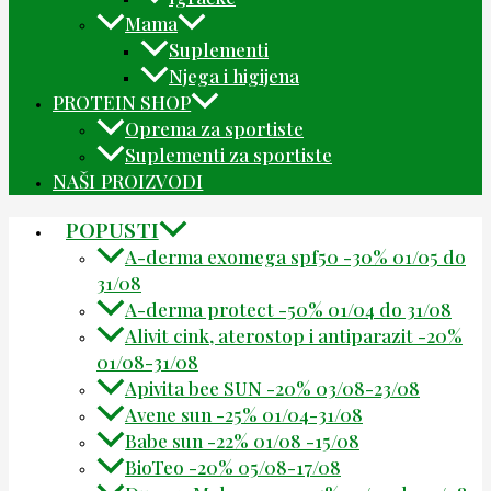
Mama
Suplementi
Njega i higijena
PROTEIN SHOP
Oprema za sportiste
Suplementi za sportiste
NAŠI PROIZVODI
POPUSTI
A-derma exomega spf50 -30% 01/05 do
31/08
A-derma protect -50% 01/04 do 31/08
Alivit cink, aterostop i antiparazit -20%
01/08-31/08
Apivita bee SUN -20% 03/08-23/08
Avene sun -25% 01/04-31/08
Babe sun -22% 01/08 -15/08
BioTeo -20% 05/08-17/08