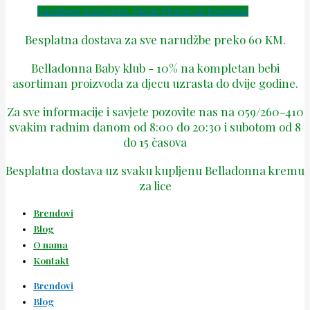
Facebook
Instagram
Tiktok
Phone-alt
Envelope
Besplatna dostava za sve narudžbe preko 60 KM.
Belladonna Baby klub - 10% na kompletan bebi
asortiman proizvoda za djecu uzrasta do dvije godine.
Za sve informacije i savjete pozovite nas na 059/260-410
svakim radnim danom od 8:00 do 20:30 i subotom od 8
do 15 časova
Besplatna dostava uz svaku kupljenu Belladonna kremu
za lice
Brendovi
Blog
O nama
Kontakt
Brendovi
Blog