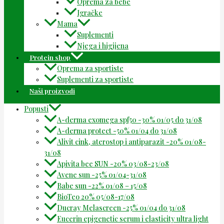
Oprema za bebe
Igračke
Mama
Suplementi
Njega i higijena
Protein shop
Oprema za sportiste
Suplementi za sportiste
Naši proizvodi
Popusti
A-derma exomega spf50 -30% 01/05 do 31/08
A-derma protect -50% 01/04 do 31/08
Alivit cink, aterostop i antiparazit -20% 01/08-
31/08
Apivita bee SUN -20% 03/08-23/08
Avene sun -25% 01/04-31/08
Babe sun -22% 01/08 – 15/08
BioTeo 20% 05/08-17/08
Ducray Melascreen -25% 01/04 do 31/08
Eucerin epigenetic serum i elasticity ultra light