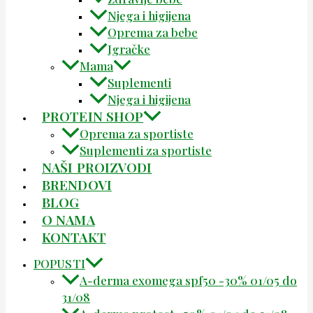
Njega i higijena
Oprema za bebe
Igračke
Mama
Suplementi
Njega i higijena
PROTEIN SHOP
Oprema za sportiste
Suplementi za sportiste
NAŠI PROIZVODI
BRENDOVI
BLOG
O NAMA
KONTAKT
POPUSTI
A-derma exomega spf50 -30% 01/05 do
31/08