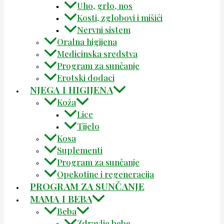
Uho, grlo, nos
Kosti, zglobovi i mišići
Nervni sistem
Oralna higijena
Medicinska sredstva
Program za sunčanje
Erotski dodaci
NJEGA I HIGIJENA
Koža
Lice
Tijelo
Kosa
Suplementi
Program za sunčanje
Opekotine i regeneracija
PROGRAM ZA SUNČANJE
MAMA I BEBA
Beba
Zdravlje bebe