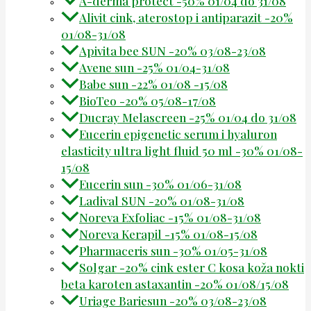
A-derma protect -50% 01/04 do 31/08
Alivit cink, aterostop i antiparazit -20%
01/08-31/08
Apivita bee SUN -20% 03/08-23/08
Avene sun -25% 01/04-31/08
Babe sun -22% 01/08 -15/08
BioTeo -20% 05/08-17/08
Ducray Melascreen -25% 01/04 do 31/08
Eucerin epigenetic serum i hyaluron
elasticity ultra light fluid 50 ml -30% 01/08-
15/08
Eucerin sun -30% 01/06-31/08
Ladival SUN -20% 01/08-31/08
Noreva Exfoliac -15% 01/08-31/08
Noreva Kerapil -15% 01/08-15/08
Pharmaceris sun -30% 01/05-31/08
Solgar -20% cink ester C kosa koža nokti
beta karoten astaxantin -20% 01/08/15/08
Uriage Bariesun -20% 03/08-23/08