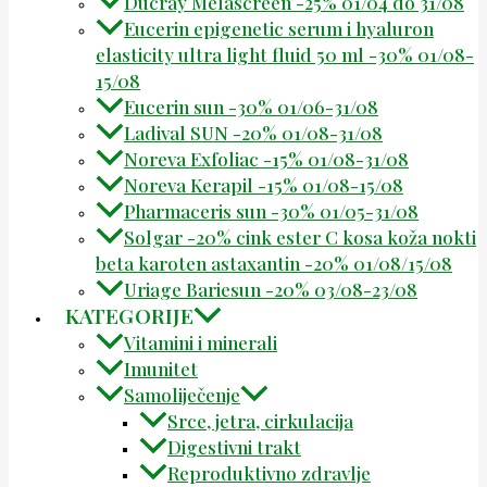
Ducray Melascreen -25% 01/04 do 31/08
Eucerin epigenetic serum i hyaluron
elasticity ultra light fluid 50 ml -30% 01/08-
15/08
Eucerin sun -30% 01/06-31/08
Ladival SUN -20% 01/08-31/08
Noreva Exfoliac -15% 01/08-31/08
Noreva Kerapil -15% 01/08-15/08
Pharmaceris sun -30% 01/05-31/08
Solgar -20% cink ester C kosa koža nokti
beta karoten astaxantin -20% 01/08/15/08
Uriage Bariesun -20% 03/08-23/08
KATEGORIJE
Vitamini i minerali
Imunitet
Samoliječenje
Srce, jetra, cirkulacija
Digestivni trakt
Reproduktivno zdravlje