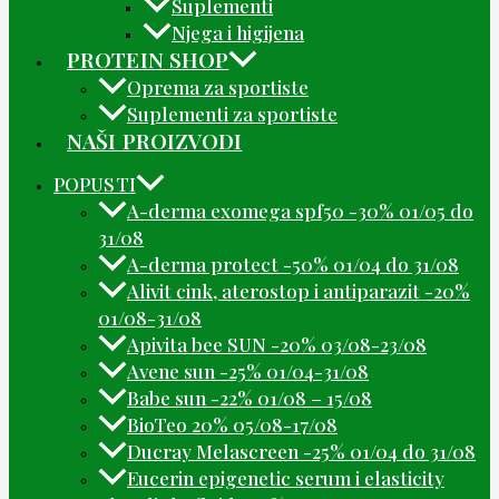
Suplementi
Njega i higijena
PROTEIN SHOP
Oprema za sportiste
Suplementi za sportiste
NAŠI PROIZVODI
POPUSTI
A-derma exomega spf50 -30% 01/05 do
31/08
A-derma protect -50% 01/04 do 31/08
Alivit cink, aterostop i antiparazit -20%
01/08-31/08
Apivita bee SUN -20% 03/08-23/08
Avene sun -25% 01/04-31/08
Babe sun -22% 01/08 – 15/08
BioTeo 20% 05/08-17/08
Ducray Melascreen -25% 01/04 do 31/08
Eucerin epigenetic serum i elasticity