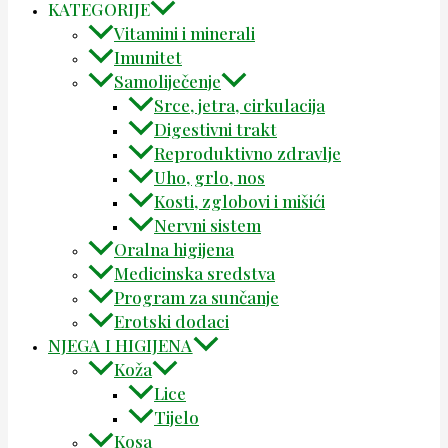
KATEGORIJE
Vitamini i minerali
Imunitet
Samoliječenje
Srce, jetra, cirkulacija
Digestivni trakt
Reproduktivno zdravlje
Uho, grlo, nos
Kosti, zglobovi i mišići
Nervni sistem
Oralna higijena
Medicinska sredstva
Program za sunčanje
Erotski dodaci
NJEGA I HIGIJENA
Koža
Lice
Tijelo
Kosa