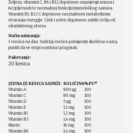
Željezo, vitamini C, B6 i B12 doprinose smanjenju umora i
iscrpljenosti te normalnoj funkciji imunološkog sastava.
Vitamini B1, B2 i C doprinose normalnom metabolizmu
stvaranja energije. Cink i selen doprinose zaštiti ćečija od
oksidativnog stresa.
Način uzimanja:
1 vrećica na dan. Sadržaj vrećice primijeniti direktno u usta,
pustiti da se otopi u ustima i progutati.
Pakovanje:
20 kesica
JEDNA (1) KESICA SADRŽI:
KOLIČINA
%PU*
Vitamin A
800 µg
100
Vitamin C
80 mg
100
Vitamin D
5 µg
100
Vitamin E
12 mg
100
Vitamin B1
1,1 mg
100
Vitamin B2
1,4 mg
100
Niacin
16 mg
100
Vitamin B6
1,4 mg
100