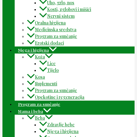
Uho, grlo, nos
Kosti, zglobovi i mišići
Nervni sistem
Oralna higijena
Medicinska sredstva
Program za sunčanje
Erotski dodaci
Njega i higijena
Koža
Lice
Tijelo
Kosa
Suplementi
Program za sunčanje
Opekotine i regeneracija
Program za sunčanje
Mama i beba
Beba
Zdravlje bebe
Njega i higijena