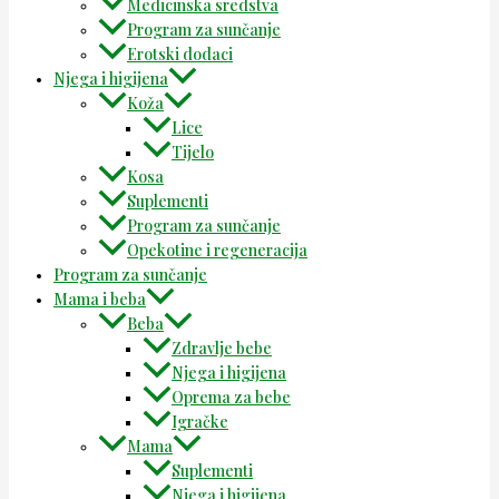
Medicinska sredstva
Program za sunčanje
Erotski dodaci
Njega i higijena
Koža
Lice
Tijelo
Kosa
Suplementi
Program za sunčanje
Opekotine i regeneracija
Program za sunčanje
Mama i beba
Beba
Zdravlje bebe
Njega i higijena
Oprema za bebe
Igračke
Mama
Suplementi
Njega i higijena