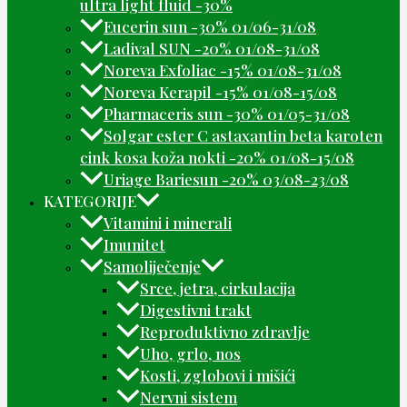
ultra light fluid -30%
Eucerin sun -30% 01/06-31/08
Ladival SUN -20% 01/08-31/08
Noreva Exfoliac -15% 01/08-31/08
Noreva Kerapil -15% 01/08-15/08
Pharmaceris sun -30% 01/05-31/08
Solgar ester C astaxantin beta karoten
cink kosa koža nokti -20% 01/08-15/08
Uriage Bariesun -20% 03/08-23/08
KATEGORIJE
Vitamini i minerali
Imunitet
Samoliječenje
Srce, jetra, cirkulacija
Digestivni trakt
Reproduktivno zdravlje
Uho, grlo, nos
Kosti, zglobovi i mišići
Nervni sistem