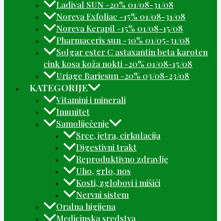
Ladival SUN -20% 01/08-31/08
Noreva Exfoliac -15% 01/08-31/08
Noreva Kerapil -15% 01/08-15/08
Pharmaceris sun -30% 01/05-31/08
Solgar ester C astaxantin beta karoten
cink kosa koža nokti -20% 01/08-15/08
Uriage Bariesun -20% 03/08-23/08
KATEGORIJE
Vitamini i minerali
Imunitet
Samoliječenje
Srce, jetra, cirkulacija
Digestivni trakt
Reproduktivno zdravlje
Uho, grlo, nos
Kosti, zglobovi i mišići
Nervni sistem
Oralna higijena
Medicinska sredstva