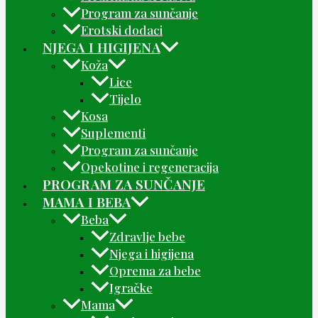
Program za sunčanje
Erotski dodaci
NJEGA I HIGIJENA
Koža
Lice
Tijelo
Kosa
Suplementi
Program za sunčanje
Opekotine i regeneracija
PROGRAM ZA SUNČANJE
MAMA I BEBA
Beba
Zdravlje bebe
Njega i higijena
Oprema za bebe
Igračke
Mama