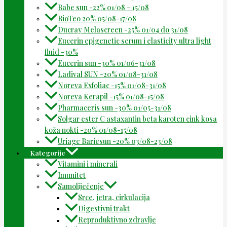
Babe sun -22% 01/08 – 15/08
BioTeo 20% 05/08-17/08
Ducray Melascreen -25% 01/04 do 31/08
Eucerin epigenetic serum i elasticity ultra light
fluid -30%
Eucerin sun -30% 01/06-31/08
Ladival SUN -20% 01/08-31/08
Noreva Exfoliac -15% 01/08-31/08
Noreva Kerapil -15% 01/08-15/08
Pharmaceris sun -30% 01/05-31/08
Solgar ester C astaxantin beta karoten cink kosa
koža nokti -20% 01/08-15/08
Uriage Bariesun -20% 03/08-23/08
Kategorije
Vitamini i minerali
Imunitet
Samoliječenje
Srce, jetra, cirkulacija
Digestivni trakt
Reproduktivno zdravlje