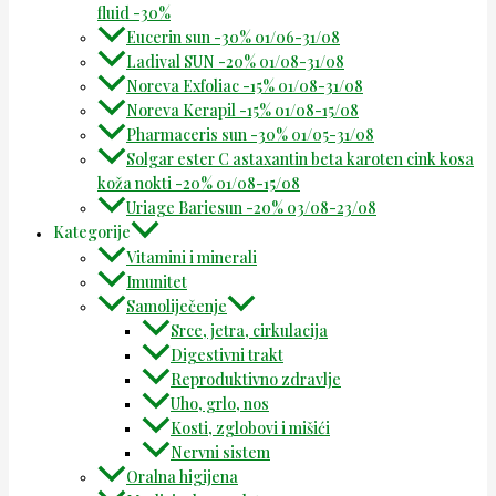
fluid -30%
Eucerin sun -30% 01/06-31/08
Ladival SUN -20% 01/08-31/08
Noreva Exfoliac -15% 01/08-31/08
Noreva Kerapil -15% 01/08-15/08
Pharmaceris sun -30% 01/05-31/08
Solgar ester C astaxantin beta karoten cink kosa
koža nokti -20% 01/08-15/08
Uriage Bariesun -20% 03/08-23/08
Kategorije
Vitamini i minerali
Imunitet
Samoliječenje
Srce, jetra, cirkulacija
Digestivni trakt
Reproduktivno zdravlje
Uho, grlo, nos
Kosti, zglobovi i mišići
Nervni sistem
Oralna higijena