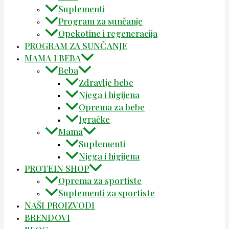
Suplementi
Program za sunčanje
Opekotine i regeneracija
PROGRAM ZA SUNČANJE
MAMA I BEBA
Beba
Zdravlje bebe
Njega i higijena
Oprema za bebe
Igračke
Mama
Suplementi
Njega i higijena
PROTEIN SHOP
Oprema za sportiste
Suplementi za sportiste
NAŠI PROIZVODI
BRENDOVI