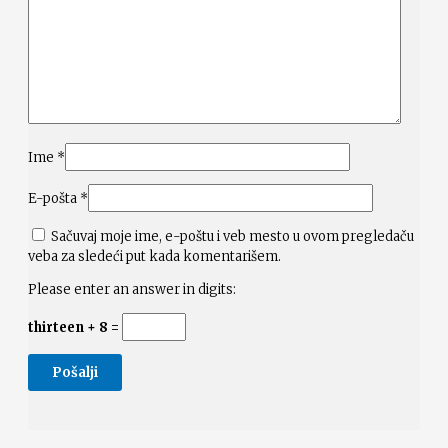
Ime
*
E-pošta
*
Sačuvaj moje ime, e-poštu i veb mesto u ovom pregledaču
veba za sledeći put kada komentarišem.
Please enter an answer in digits:
thirteen + 8 =