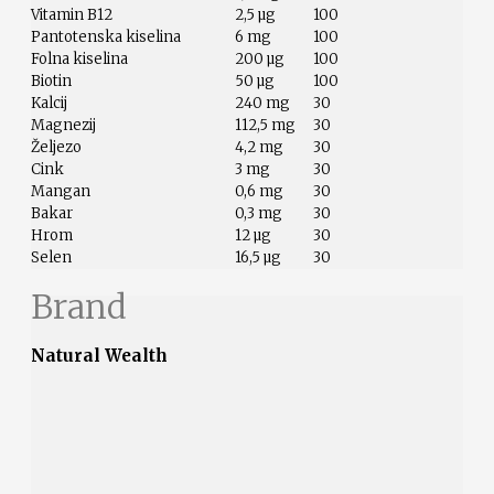
Vitamin B12
2,5 µg
100
Pantotenska kiselina
6 mg
100
Folna kiselina
200 µg
100
Biotin
50 µg
100
Kalcij
240 mg
30
Magnezij
112,5 mg
30
Željezo
4,2 mg
30
Cink
3 mg
30
Mangan
0,6 mg
30
Bakar
0,3 mg
30
Hrom
12 µg
30
Selen
16,5 µg
30
Brand
Natural Wealth