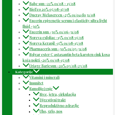
Babe sun -22% 01/08 – 15/08
BioTeo 20% 05/08-17/08
Ducray Melascreen -25% 01/04 do 31/08
Eucerin epigenetic serum i elasticity ultra light
fluid -30%
Eucerin sun -30% 01/06-31/08
Noreva exfoliac -15% 01/08-15/08
Noreva Kerapil -15% 01/08-15/08
Pharmaceris sun -30% 01/05-31/08
Solgar ester C astaxantin beta karoten cink kosa
koža nokti -20% 01/08-15/08
Uriage Bariesun -20% 03/08-23/08
Kategorije
Vitamini i minerali
Imunitet
Samoliječenje
Srce, jetra, cirkulacija
Digestivni trakt
Reproduktivno zdravlje
Uho, grlo, nos