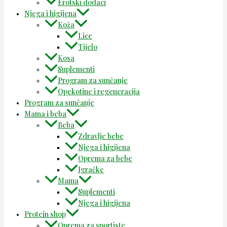
Erotski dodaci
Njega i higijena
Koža
Lice
Tijelo
Kosa
Suplementi
Program za sunčanje
Opekotine i regeneracija
Program za sunčanje
Mama i beba
Beba
Zdravlje bebe
Njega i higijena
Oprema za bebe
Igračke
Mama
Suplementi
Njega i higijena
Protein shop
Oprema za sportiste