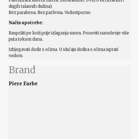
Patentirani sistem filtera: fotostabilno, UVB/UVA (kratkih i
dugih talasnih dužina).
Bez parabena. Bez parfema. Vodootporno.
Način upotrebe:
Raspršiti po koži prije izlaganja suncu. Ponoviti nanošenje više
puta tokom dana.
Izbjegavati dodir s očima. U slučaju dodira s očima isprati
vodom.
Brand
Piere Farbe