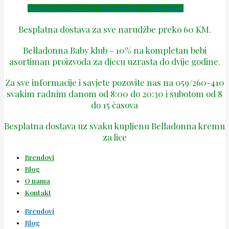
Facebook
Instagram
Tiktok
Phone-alt
Envelope
Besplatna dostava za sve narudžbe preko 60 KM.
Belladonna Baby klub - 10% na kompletan bebi
asortiman proizvoda za djecu uzrasta do dvije godine.
Za sve informacije i savjete pozovite nas na 059/260-410
svakim radnim danom od 8:00 do 20:30 i subotom od 8
do 15 časova
Besplatna dostava uz svaku kupljenu Belladonna kremu
za lice
Brendovi
Blog
O nama
Kontakt
Brendovi
Blog