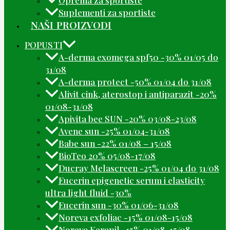
Oprema za sportiste
Suplementi za sportiste
NAŠI PROIZVODI
POPUSTI
A-derma exomega spf50 -30% 01/05 do
31/08
A-derma protect -50% 01/04 do 31/08
Alivit cink, aterostop i antiparazit -20%
01/08-31/08
Apivita bee SUN -20% 03/08-23/08
Avene sun -25% 01/04-31/08
Babe sun -22% 01/08 – 15/08
BioTeo 20% 05/08-17/08
Ducray Melascreen -25% 01/04 do 31/08
Eucerin epigenetic serum i elasticity
ultra light fluid -30%
Eucerin sun -30% 01/06-31/08
Noreva exfoliac -15% 01/08-15/08
Noreva Kerapil -15% 01/08-15/08