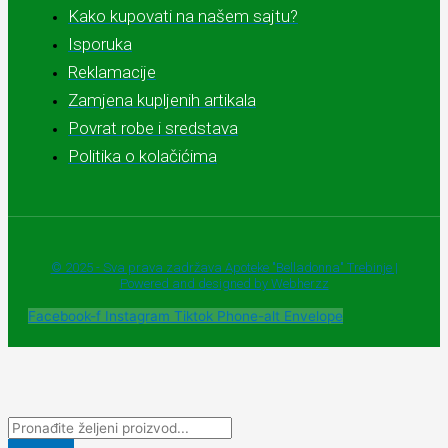
Kako kupovati na našem sajtu?
Isporuka
Reklamacije
Zamjena kupljenih artikala
Povrat robe i sredstava
Politika o kolačićima
© 2025 - Sva prava zadržava Apoteke "Belladonna" Trebinje |
Powered and designed by Webherzz
Facebook-f
Instagram
Tiktok
Phone-alt
Envelope