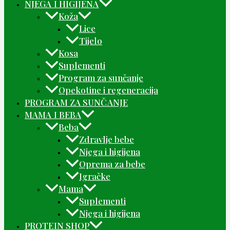
NJEGA I HIGIJENA
Koža
Lice
Tijelo
Kosa
Suplementi
Program za sunčanje
Opekotine i regeneracija
PROGRAM ZA SUNČANJE
MAMA I BEBA
Beba
Zdravlje bebe
Njega i higijena
Oprema za bebe
Igračke
Mama
Suplementi
Njega i higijena
PROTEIN SHOP