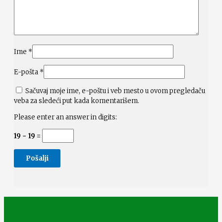
Ime
*
E-pošta
*
Sačuvaj moje ime, e-poštu i veb mesto u ovom pregledaču
veba za sledeći put kada komentarišem.
Please enter an answer in digits:
19 − 19 =