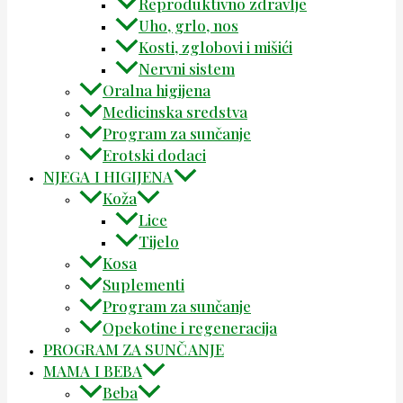
Reproduktivno zdravlje
Uho, grlo, nos
Kosti, zglobovi i mišići
Nervni sistem
Oralna higijena
Medicinska sredstva
Program za sunčanje
Erotski dodaci
NJEGA I HIGIJENA
Koža
Lice
Tijelo
Kosa
Suplementi
Program za sunčanje
Opekotine i regeneracija
PROGRAM ZA SUNČANJE
MAMA I BEBA
Beba