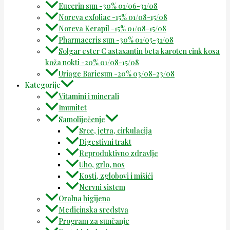
Eucerin sun -30% 01/06-31/08
Noreva exfoliac -15% 01/08-15/08
Noreva Kerapil -15% 01/08-15/08
Pharmaceris sun -30% 01/05-31/08
Solgar ester C astaxantin beta karoten cink kosa
koža nokti -20% 01/08-15/08
Uriage Bariesun -20% 03/08-23/08
Kategorije
Vitamini i minerali
Imunitet
Samoliječenje
Srce, jetra, cirkulacija
Digestivni trakt
Reproduktivno zdravlje
Uho, grlo, nos
Kosti, zglobovi i mišići
Nervni sistem
Oralna higijena
Medicinska sredstva
Program za sunčanje