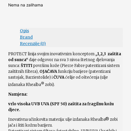
Nema na zalihama
Opis
Brand
Recenzije (0)
PROTECT linija svojim inovativnim konceptom
„1,2,3 zaštita
od sunca“
daje odgovor na sva 3 nivoa štetnog djelovanja
sunca:
ŠTITI
površinu kože (Pierre Fabre patentirani sistem
zaštitnih filtera),
OJAČAVA
funkciju barijere (patentirani
sastojak, Barriestolide) i
ČUVA
ćelije od oštećenja (ulje
®
izdanaka Rhealba
zobi).
Namjena:
vrlo visoka UVB UVA (SPF 50) zaštita za fragilnu kožu
djece.
Inovativna učinkovita materija: ulje izdanaka Rhealba® zobi
jača i štiti kožnu barijeru.