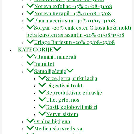
Noreva exfoliac -15% 01/08-31/08
Noreva Kerapil -15% 01/08-15/08
Pharmaceris sun -30% 01/05-31/08
Solgar -20% cink ester C kosa koža nokti
beta karoten astaxantin -20% 01/08/15/08
Uriage Bariesun -20% 03/08-23/08
KATEGORIJE
Vitamini i minerali
Imunitet
Samoliječenje
Srce, jetra, cirkulacija
Digestivni trakt
Reproduktivno zdravlje
Uho, grlo, nos
Kosti, zglobovi i mišići
Nervni sistem
Oralna higijena
Medicinska sredstva