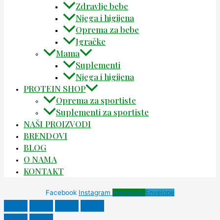
Zdravlje bebe
Njega i higijena
Oprema za bebe
Igračke
Mama
Suplementi
Njega i higijena
PROTEIN SHOP
Oprema za sportiste
Suplementi za sportiste
NAŠI PROIZVODI
BRENDOVI
BLOG
O NAMA
KONTAKT
Facebook
Instagram
Phone-alt
Envelope