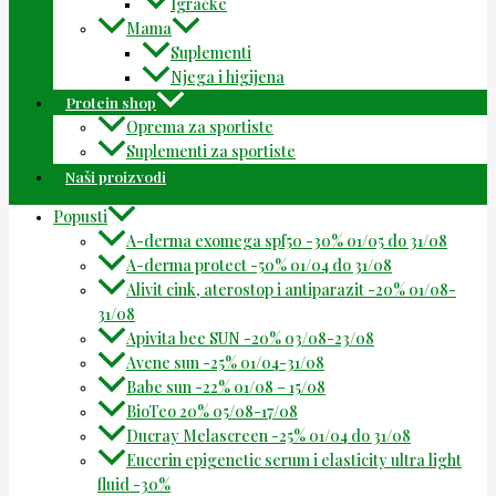
Igračke
Mama
Suplementi
Njega i higijena
Protein shop
Oprema za sportiste
Suplementi za sportiste
Naši proizvodi
Popusti
A-derma exomega spf50 -30% 01/05 do 31/08
A-derma protect -50% 01/04 do 31/08
Alivit cink, aterostop i antiparazit -20% 01/08-
31/08
Apivita bee SUN -20% 03/08-23/08
Avene sun -25% 01/04-31/08
Babe sun -22% 01/08 – 15/08
BioTeo 20% 05/08-17/08
Ducray Melascreen -25% 01/04 do 31/08
Eucerin epigenetic serum i elasticity ultra light
fluid -30%