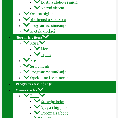
Kosti, zglobovi i mišići
Nervni sistem
Oralna higijena
Medicinska sredstva
Program za sunčanje
Erotski dodaci
Njega i higijena
Koža
Lice
Tijelo
Kosa
Suplementi
Program za sunčanje
Opekotine i regeneracija
Program za sunčanje
Mama i beba
Beba
Zdravlje bebe
Njega i higijena
Oprema za bebe