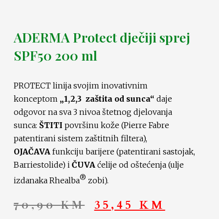
ADERMA Protect dječiji sprej
SPF50 200 ml
PROTECT linija svojim inovativnim
konceptom
„1,2,3 zaštita od sunca“
daje
odgovor na sva 3 nivoa štetnog djelovanja
sunca:
ŠTITI
površinu kože (Pierre Fabre
patentirani sistem zaštitnih filtera),
OJAČAVA
funkciju barijere (patentirani sastojak,
Barriestolide) i
ČUVA
ćelije od oštećenja (ulje
®
izdanaka Rhealba
zobi).
70,90
KM
35,45
KM