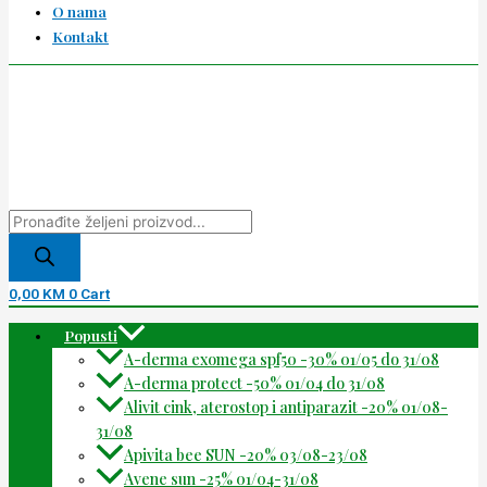
O nama
Kontakt
0,00
KM
0
Cart
Popusti
A-derma exomega spf50 -30% 01/05 do 31/08
A-derma protect -50% 01/04 do 31/08
Alivit cink, aterostop i antiparazit -20% 01/08-
31/08
Apivita bee SUN -20% 03/08-23/08
Avene sun -25% 01/04-31/08