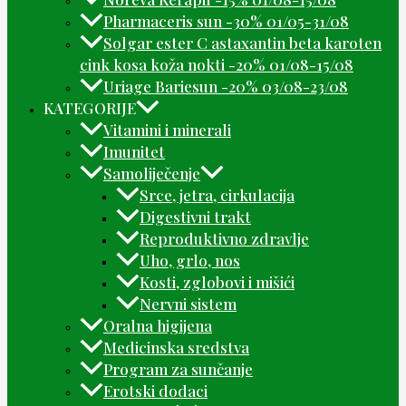
Pharmaceris sun -30% 01/05-31/08
Solgar ester C astaxantin beta karoten
cink kosa koža nokti -20% 01/08-15/08
Uriage Bariesun -20% 03/08-23/08
KATEGORIJE
Vitamini i minerali
Imunitet
Samoliječenje
Srce, jetra, cirkulacija
Digestivni trakt
Reproduktivno zdravlje
Uho, grlo, nos
Kosti, zglobovi i mišići
Nervni sistem
Oralna higijena
Medicinska sredstva
Program za sunčanje
Erotski dodaci