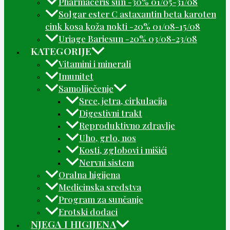
Pharmaceris sun -30% 01/05-31/08
Solgar ester C astaxantin beta karoten
cink kosa koža nokti -20% 01/08-15/08
Uriage Bariesun -20% 03/08-23/08
KATEGORIJE
Vitamini i minerali
Imunitet
Samoliječenje
Srce, jetra, cirkulacija
Digestivni trakt
Reproduktivno zdravlje
Uho, grlo, nos
Kosti, zglobovi i mišići
Nervni sistem
Oralna higijena
Medicinska sredstva
Program za sunčanje
Erotski dodaci
NJEGA I HIGIJENA