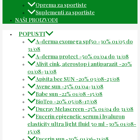
Oprema za sportiste
Suplementi za sportiste
NAŠI PROIZVODI
POPUSTI
A-derma exomega spf50 -30% 01/05 do
31/08
A-derma protect -50% 01/04 do 31/08
Alivit cink, aterostop i antiparazit -20%
01/08-31/08
Apivita bee SUN -20% 03/08-23/08
Avene sun -25% 01/04-31/08
Babe sun -22% 01/08 -15/08
BioTeo -20% 05/08-17/08
Ducray Melascreen -25% 01/04 do 31/08
Eucerin epigenetic serum i hyaluron
elasticity ultra light fluid 50 ml -30% 01/08-
15/08
Eucerin sun -30% 01/06-31/08