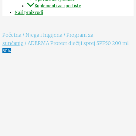
Suplementi za sportiste
Naši proizvodi
Početna
/
Njega i higijena
/
Program za
sunčanje
/ ADERMA Protect dječiji sprej SPF50 200 ml
50%