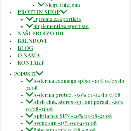
Njega i higijena
PROTEIN SHOP
Oprema za sportiste
Suplementi za sportiste
NAŠI PROIZVODI
BRENDOVI
BLOG
O NAMA
KONTAKT
POPUSTI
A-derma exomega spf50 -30% 01/05 do
31/08
A-derma protect -50% 01/04 do 31/08
Alivit cink, aterostop i antiparazit -20%
01/08-31/08
Apivita bee SUN -20% 03/08-23/08
Avene sun -25% 01/04-31/08
Babe sun -22% 01/08 -15/08