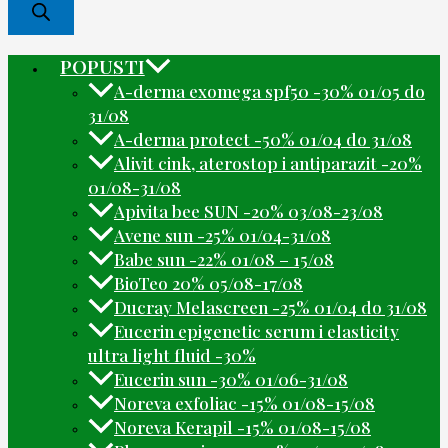
POPUSTI
A-derma exomega spf50 -30% 01/05 do
31/08
A-derma protect -50% 01/04 do 31/08
Alivit cink, aterostop i antiparazit -20%
01/08-31/08
Apivita bee SUN -20% 03/08-23/08
Avene sun -25% 01/04-31/08
Babe sun -22% 01/08 – 15/08
BioTeo 20% 05/08-17/08
Ducray Melascreen -25% 01/04 do 31/08
Eucerin epigenetic serum i elasticity
ultra light fluid -30%
Eucerin sun -30% 01/06-31/08
Noreva exfoliac -15% 01/08-15/08
Noreva Kerapil -15% 01/08-15/08