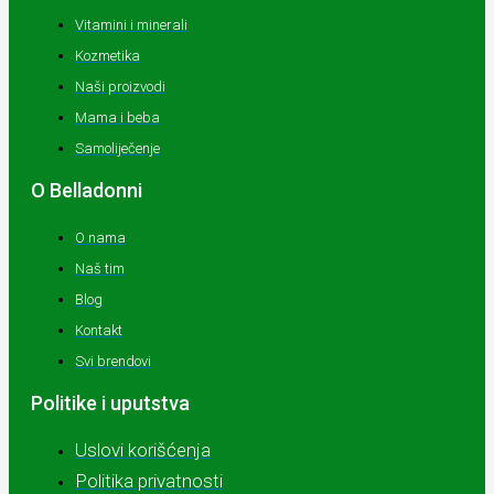
Vitamini i minerali
Kozmetika
Naši proizvodi
Mama i beba
Samoliječenje
O Belladonni
O nama
Naš tim
Blog
Kontakt
Svi brendovi
Politike i uputstva
Uslovi korišćenja
Politika privatnosti