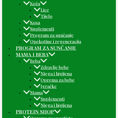
Koža
Lice
Tijelo
Kosa
Suplementi
Program za sunčanje
Opekotine i regeneracija
PROGRAM ZA SUNČANJE
MAMA I BEBA
Beba
Zdravlje bebe
Njega i higijena
Oprema za bebe
Igračke
Mama
Suplementi
Njega i higijena
PROTEIN SHOP