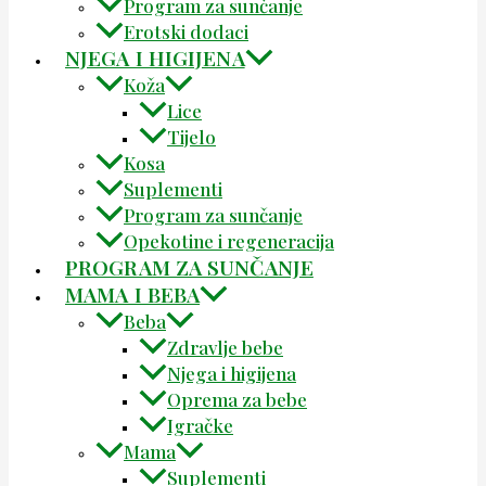
Program za sunčanje
Erotski dodaci
NJEGA I HIGIJENA
Koža
Lice
Tijelo
Kosa
Suplementi
Program za sunčanje
Opekotine i regeneracija
PROGRAM ZA SUNČANJE
MAMA I BEBA
Beba
Zdravlje bebe
Njega i higijena
Oprema za bebe
Igračke
Mama
Suplementi