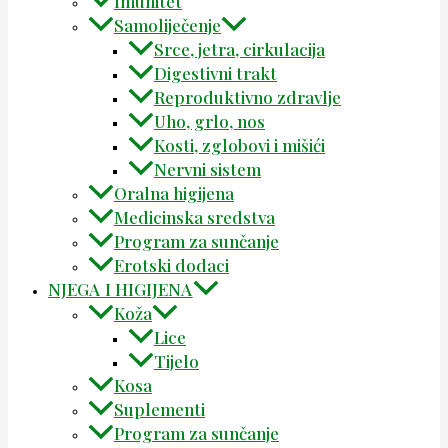
Imunitet
Samoliječenje
Srce, jetra, cirkulacija
Digestivni trakt
Reproduktivno zdravlje
Uho, grlo, nos
Kosti, zglobovi i mišići
Nervni sistem
Oralna higijena
Medicinska sredstva
Program za sunčanje
Erotski dodaci
NJEGA I HIGIJENA
Koža
Lice
Tijelo
Kosa
Suplementi
Program za sunčanje