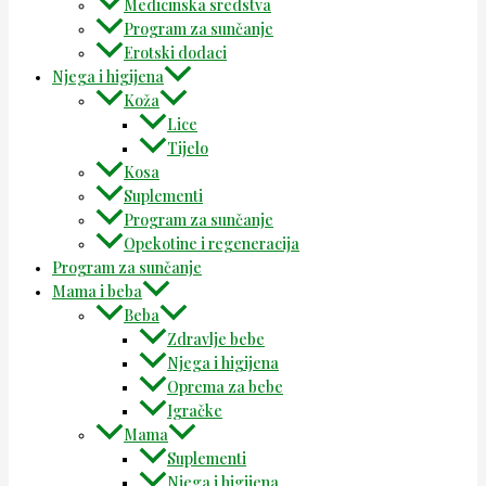
Medicinska sredstva
Program za sunčanje
Erotski dodaci
Njega i higijena
Koža
Lice
Tijelo
Kosa
Suplementi
Program za sunčanje
Opekotine i regeneracija
Program za sunčanje
Mama i beba
Beba
Zdravlje bebe
Njega i higijena
Oprema za bebe
Igračke
Mama
Suplementi
Njega i higijena