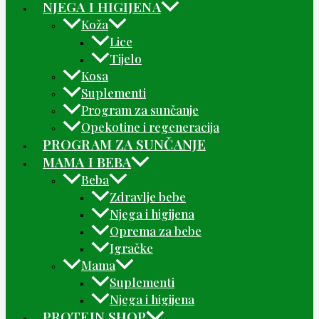
NJEGA I HIGIJENA
Koža
Lice
Tijelo
Kosa
Suplementi
Program za sunčanje
Opekotine i regeneracija
PROGRAM ZA SUNČANJE
MAMA I BEBA
Beba
Zdravlje bebe
Njega i higijena
Oprema za bebe
Igračke
Mama
Suplementi
Njega i higijena
PROTEIN SHOP