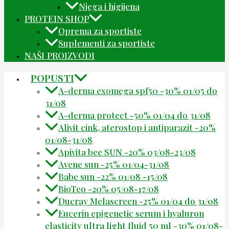
Njega i higijena
PROTEIN SHOP
Oprema za sportiste
Suplementi za sportiste
NAŠI PROIZVODI
POPUSTI
A-derma exomega spf50 -30% 01/05 do
31/08
A-derma protect -50% 01/04 do 31/08
Alivit cink, aterostop i antiparazit -20%
01/08-31/08
Apivita bee SUN -20% 03/08-23/08
Avene sun -25% 01/04-31/08
Babe sun -22% 01/08 -15/08
BioTeo -20% 05/08-17/08
Ducray Melascreen -25% 01/04 do 31/08
Eucerin epigenetic serum i hyaluron
elasticity ultra light fluid 50 ml -30% 01/08-