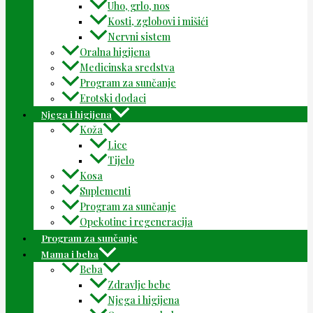
Uho, grlo, nos
Kosti, zglobovi i mišići
Nervni sistem
Oralna higijena
Medicinska sredstva
Program za sunčanje
Erotski dodaci
Njega i higijena
Koža
Lice
Tijelo
Kosa
Suplementi
Program za sunčanje
Opekotine i regeneracija
Program za sunčanje
Mama i beba
Beba
Zdravlje bebe
Njega i higijena