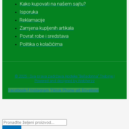
Kako kupovati na našem sajtu?
Isporuka
Reklamacije
Zamjena kupljenih artikala
Povrat robe i sredstava
Politika o kolačićima
© 2025 - Sva prava zadržava Apoteke "Belladonna" Trebinje |
Powered and designed by Webherzz
Facebook-f
Instagram
Tiktok
Phone-alt
Envelope