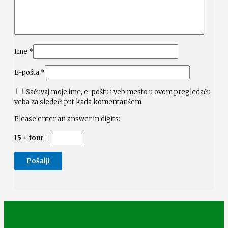
Ime
*
E-pošta
*
Sačuvaj moje ime, e-poštu i veb mesto u ovom pregledaču
veba za sledeći put kada komentarišem.
Please enter an answer in digits:
15 + four =