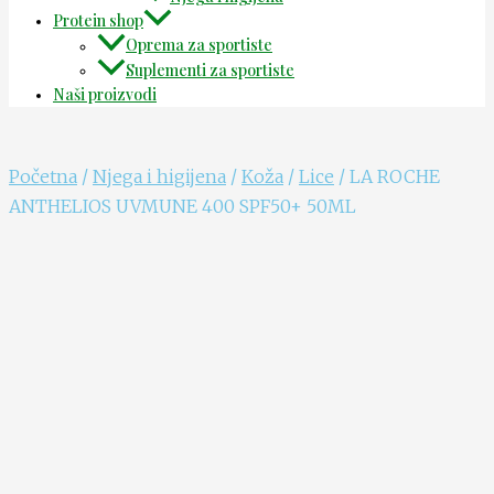
Protein shop
Oprema za sportiste
Suplementi za sportiste
Naši proizvodi
Početna
/
Njega i higijena
/
Koža
/
Lice
/ LA ROCHE
ANTHELIOS UVMUNE 400 SPF50+ 50ML