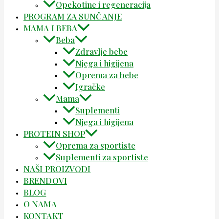
Opekotine i regeneracija
PROGRAM ZA SUNČANJE
MAMA I BEBA
Beba
Zdravlje bebe
Njega i higijena
Oprema za bebe
Igračke
Mama
Suplementi
Njega i higijena
PROTEIN SHOP
Oprema za sportiste
Suplementi za sportiste
NAŠI PROIZVODI
BRENDOVI
BLOG
O NAMA
KONTAKT