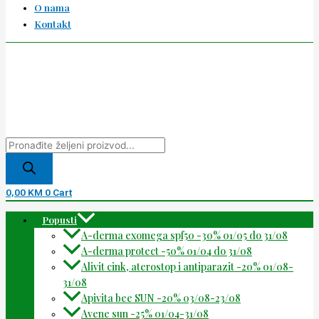
O nama
Kontakt
0,00
KM
0
Cart
Popusti
A-derma exomega spf50 -30% 01/05 do 31/08
A-derma protect -50% 01/04 do 31/08
Alivit cink, aterostop i antiparazit -20% 01/08-
31/08
Apivita bee SUN -20% 03/08-23/08
Avene sun -25% 01/04-31/08