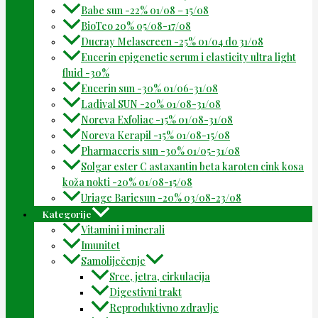
Babe sun -22% 01/08 – 15/08
BioTeo 20% 05/08-17/08
Ducray Melascreen -25% 01/04 do 31/08
Eucerin epigenetic serum i elasticity ultra light
fluid -30%
Eucerin sun -30% 01/06-31/08
Ladival SUN -20% 01/08-31/08
Noreva Exfoliac -15% 01/08-31/08
Noreva Kerapil -15% 01/08-15/08
Pharmaceris sun -30% 01/05-31/08
Solgar ester C astaxantin beta karoten cink kosa
koža nokti -20% 01/08-15/08
Uriage Bariesun -20% 03/08-23/08
Kategorije
Vitamini i minerali
Imunitet
Samoliječenje
Srce, jetra, cirkulacija
Digestivni trakt
Reproduktivno zdravlje