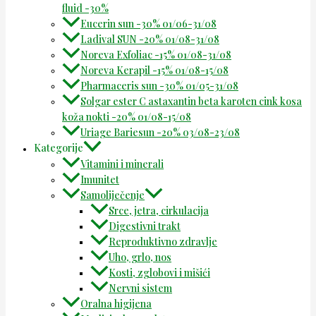
fluid -30%
Eucerin sun -30% 01/06-31/08
Ladival SUN -20% 01/08-31/08
Noreva Exfoliac -15% 01/08-31/08
Noreva Kerapil -15% 01/08-15/08
Pharmaceris sun -30% 01/05-31/08
Solgar ester C astaxantin beta karoten cink kosa
koža nokti -20% 01/08-15/08
Uriage Bariesun -20% 03/08-23/08
Kategorije
Vitamini i minerali
Imunitet
Samoliječenje
Srce, jetra, cirkulacija
Digestivni trakt
Reproduktivno zdravlje
Uho, grlo, nos
Kosti, zglobovi i mišići
Nervni sistem
Oralna higijena