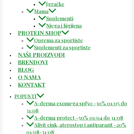
Igračke
Mama
Suplementi
Njega i higijena
PROTEIN SHOP
Oprema za sportiste
Suplementi za sportiste
NAŠI PROIZVODI
BRENDOVI
BLOG
O NAMA
KONTAKT
POPUSTI
A-derma exomega spf50 -30% 01/05 do
31/08
A-derma protect -50% 01/04 do 31/08
Alivit cink, aterostop i antiparazit -20%
01/08-31/08