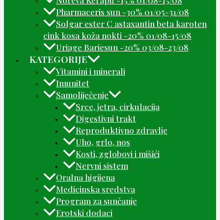
Noreva Kerapil -15% 01/08-15/08
Pharmaceris sun -30% 01/05-31/08
Solgar ester C astaxantin beta karoten
cink kosa koža nokti -20% 01/08-15/08
Uriage Bariesun -20% 03/08-23/08
KATEGORIJE
Vitamini i minerali
Imunitet
Samoliječenje
Srce, jetra, cirkulacija
Digestivni trakt
Reproduktivno zdravlje
Uho, grlo, nos
Kosti, zglobovi i mišići
Nervni sistem
Oralna higijena
Medicinska sredstva
Program za sunčanje
Erotski dodaci