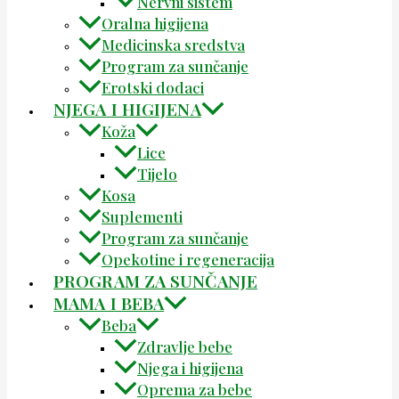
Nervni sistem
Oralna higijena
Medicinska sredstva
Program za sunčanje
Erotski dodaci
NJEGA I HIGIJENA
Koža
Lice
Tijelo
Kosa
Suplementi
Program za sunčanje
Opekotine i regeneracija
PROGRAM ZA SUNČANJE
MAMA I BEBA
Beba
Zdravlje bebe
Njega i higijena
Oprema za bebe