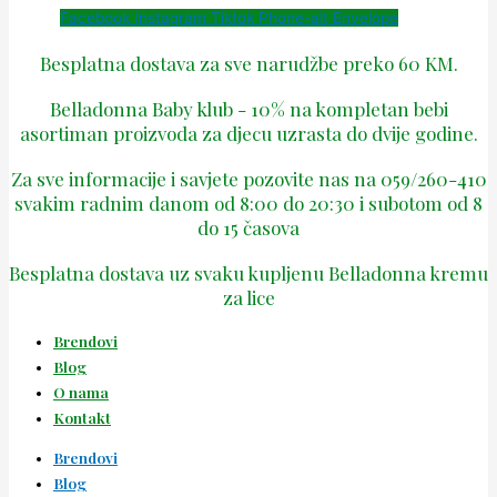
Facebook
Instagram
Tiktok
Phone-alt
Envelope
Besplatna dostava za sve narudžbe preko 60 KM.
Belladonna Baby klub - 10% na kompletan bebi
asortiman proizvoda za djecu uzrasta do dvije godine.
Za sve informacije i savjete pozovite nas na 059/260-410
svakim radnim danom od 8:00 do 20:30 i subotom od 8
do 15 časova
Besplatna dostava uz svaku kupljenu Belladonna kremu
za lice
Brendovi
Blog
O nama
Kontakt
Brendovi
Blog