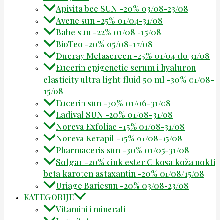
Apivita bee SUN -20% 03/08-23/08
Avene sun -25% 01/04-31/08
Babe sun -22% 01/08 -15/08
BioTeo -20% 05/08-17/08
Ducray Melascreen -25% 01/04 do 31/08
Eucerin epigenetic serum i hyaluron
elasticity ultra light fluid 50 ml -30% 01/08-
15/08
Eucerin sun -30% 01/06-31/08
Ladival SUN -20% 01/08-31/08
Noreva Exfoliac -15% 01/08-31/08
Noreva Kerapil -15% 01/08-15/08
Pharmaceris sun -30% 01/05-31/08
Solgar -20% cink ester C kosa koža nokti
beta karoten astaxantin -20% 01/08/15/08
Uriage Bariesun -20% 03/08-23/08
KATEGORIJE
Vitamini i minerali