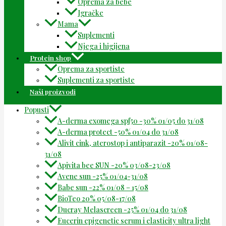
Oprema za bebe
Igračke
Mama
Suplementi
Njega i higijena
Protein shop
Oprema za sportiste
Suplementi za sportiste
Naši proizvodi
Popusti
A-derma exomega spf50 -30% 01/05 do 31/08
A-derma protect -50% 01/04 do 31/08
Alivit cink, aterostop i antiparazit -20% 01/08-
31/08
Apivita bee SUN -20% 03/08-23/08
Avene sun -25% 01/04-31/08
Babe sun -22% 01/08 – 15/08
BioTeo 20% 05/08-17/08
Ducray Melascreen -25% 01/04 do 31/08
Eucerin epigenetic serum i elasticity ultra light