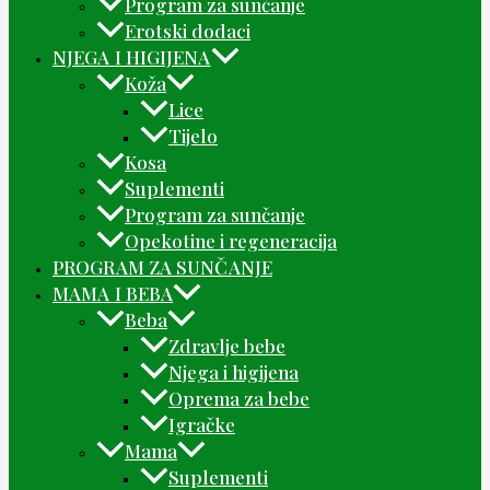
Program za sunčanje
Erotski dodaci
NJEGA I HIGIJENA
Koža
Lice
Tijelo
Kosa
Suplementi
Program za sunčanje
Opekotine i regeneracija
PROGRAM ZA SUNČANJE
MAMA I BEBA
Beba
Zdravlje bebe
Njega i higijena
Oprema za bebe
Igračke
Mama
Suplementi