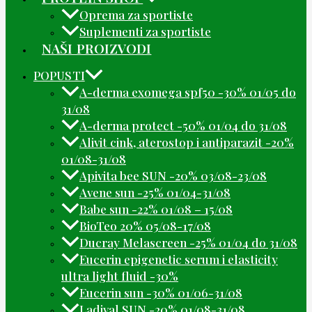
Oprema za sportiste
Suplementi za sportiste
NAŠI PROIZVODI
POPUSTI
A-derma exomega spf50 -30% 01/05 do
31/08
A-derma protect -50% 01/04 do 31/08
Alivit cink, aterostop i antiparazit -20%
01/08-31/08
Apivita bee SUN -20% 03/08-23/08
Avene sun -25% 01/04-31/08
Babe sun -22% 01/08 – 15/08
BioTeo 20% 05/08-17/08
Ducray Melascreen -25% 01/04 do 31/08
Eucerin epigenetic serum i elasticity
ultra light fluid -30%
Eucerin sun -30% 01/06-31/08
Ladival SUN -20% 01/08-31/08