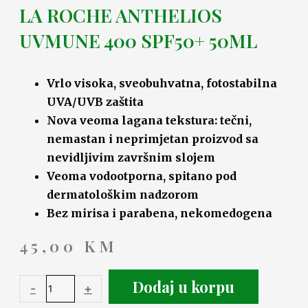
LA ROCHE ANTHELIOS
UVMUNE 400 SPF50+ 50ML
Vrlo visoka, sveobuhvatna, fotostabilna
UVA/UVB zaštita
Nova veoma lagana tekstura: tečni,
nemastan i neprimjetan proizvod sa
nevidljivim završnim slojem
Veoma vodootporna, spitano pod
dermatološkim nadzorom
Bez mirisa i parabena, nekomedogena
45,00
KM
Dodaj u korpu
-
+