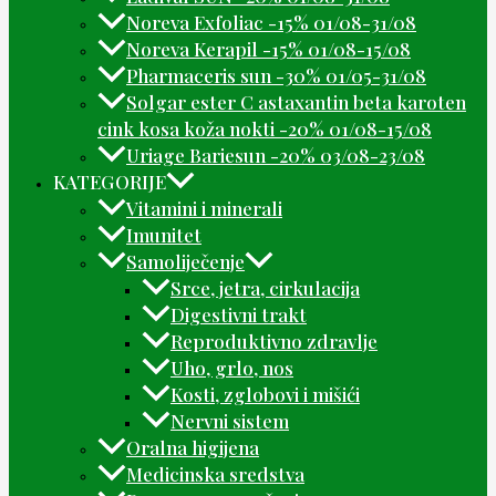
Noreva Exfoliac -15% 01/08-31/08
Noreva Kerapil -15% 01/08-15/08
Pharmaceris sun -30% 01/05-31/08
Solgar ester C astaxantin beta karoten
cink kosa koža nokti -20% 01/08-15/08
Uriage Bariesun -20% 03/08-23/08
KATEGORIJE
Vitamini i minerali
Imunitet
Samoliječenje
Srce, jetra, cirkulacija
Digestivni trakt
Reproduktivno zdravlje
Uho, grlo, nos
Kosti, zglobovi i mišići
Nervni sistem
Oralna higijena
Medicinska sredstva