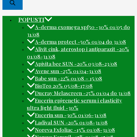
POPUSTI
A-derma exomega spf50 -30% 01/05 do
31/08
A-derma protect -50% 01/04 do 31/08
Alivit cink, aterostop i antiparazit -20%
01/08-31/08
Apivita bee SUN -20% 03/08-23/08
Avene sun -25% 01/04-31/08
Babe sun -22% 01/08 – 15/08
BioTeo 20% 05/08-17/08
Ducray Melascreen -25% 01/04 do 31/08
Eucerin epigenetic serum i elasticity
ultra light fluid -30%
Eucerin sun -30% 01/06-31/08
Ladival SUN -20% 01/08-31/08
Noreva Exfoliac -15% 01/08-31/08