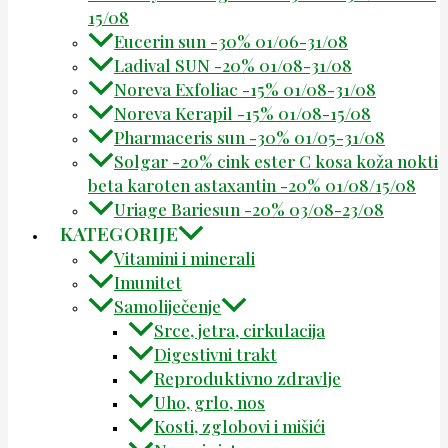
15/08
Eucerin sun -30% 01/06-31/08
Ladival SUN -20% 01/08-31/08
Noreva Exfoliac -15% 01/08-31/08
Noreva Kerapil -15% 01/08-15/08
Pharmaceris sun -30% 01/05-31/08
Solgar -20% cink ester C kosa koža nokti
beta karoten astaxantin -20% 01/08/15/08
Uriage Bariesun -20% 03/08-23/08
KATEGORIJE
Vitamini i minerali
Imunitet
Samoliječenje
Srce, jetra, cirkulacija
Digestivni trakt
Reproduktivno zdravlje
Uho, grlo, nos
Kosti, zglobovi i mišići