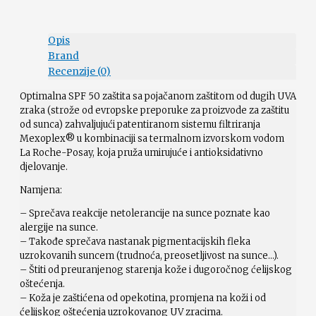
Opis
Brand
Recenzije (0)
Optimalna SPF 50 zaštita sa pojačanom zaštitom od dugih UVA
zraka (strože od evropske preporuke za proizvode za zaštitu
od sunca) zahvaljujući patentiranom sistemu filtriranja
Mexoplex® u kombinaciji sa termalnom izvorskom vodom
La Roche-Posay, koja pruža umirujuće i antioksidativno
djelovanje.
Namjena:
– Sprečava reakcije netolerancije na sunce poznate kao
alergije na sunce.
– Takođe sprečava nastanak pigmentacijskih fleka
uzrokovanih suncem (trudnoća, preosetljivost na sunce…).
– Štiti od preuranjenog starenja kože i dugoročnog ćelijskog
oštećenja.
– Koža je zaštićena od opekotina, promjena na koži i od
ćelijskog oštećenja uzrokovanog UV zracima.