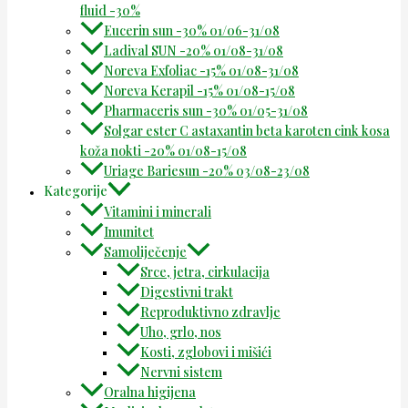
fluid -30%
Eucerin sun -30% 01/06-31/08
Ladival SUN -20% 01/08-31/08
Noreva Exfoliac -15% 01/08-31/08
Noreva Kerapil -15% 01/08-15/08
Pharmaceris sun -30% 01/05-31/08
Solgar ester C astaxantin beta karoten cink kosa
koža nokti -20% 01/08-15/08
Uriage Bariesun -20% 03/08-23/08
Kategorije
Vitamini i minerali
Imunitet
Samoliječenje
Srce, jetra, cirkulacija
Digestivni trakt
Reproduktivno zdravlje
Uho, grlo, nos
Kosti, zglobovi i mišići
Nervni sistem
Oralna higijena