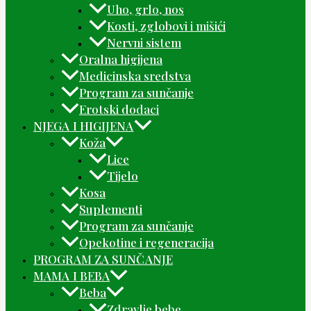
Uho, grlo, nos
Kosti, zglobovi i mišići
Nervni sistem
Oralna higijena
Medicinska sredstva
Program za sunčanje
Erotski dodaci
NJEGA I HIGIJENA
Koža
Lice
Tijelo
Kosa
Suplementi
Program za sunčanje
Opekotine i regeneracija
PROGRAM ZA SUNČANJE
MAMA I BEBA
Beba
Zdravlje bebe