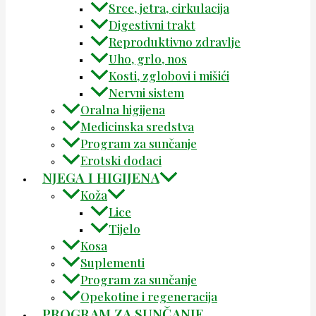
Srce, jetra, cirkulacija
Digestivni trakt
Reproduktivno zdravlje
Uho, grlo, nos
Kosti, zglobovi i mišići
Nervni sistem
Oralna higijena
Medicinska sredstva
Program za sunčanje
Erotski dodaci
NJEGA I HIGIJENA
Koža
Lice
Tijelo
Kosa
Suplementi
Program za sunčanje
Opekotine i regeneracija
PROGRAM ZA SUNČANJE