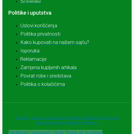
Svi brendovi
Politike i uputstva
Uslovi korišćenja
Politika privatnosti
Kako kupovati na našem sajtu?
Isporuka
Reklamacije
Zamjena kupljenih artikala
Povrat robe i sredstava
Politika o kolačićima
© 2025 - Sva prava zadržava Apoteke "Belladonna" Trebinje |
Powered and designed by Webherzz
Facebook-f
Instagram
Tiktok
Phone-alt
Envelope