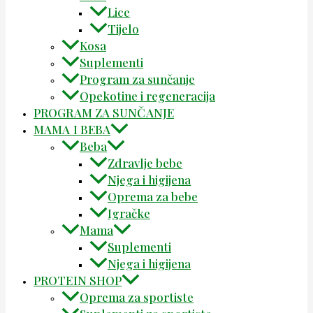
Lice
Tijelo
Kosa
Suplementi
Program za sunčanje
Opekotine i regeneracija
PROGRAM ZA SUNČANJE
MAMA I BEBA
Beba
Zdravlje bebe
Njega i higijena
Oprema za bebe
Igračke
Mama
Suplementi
Njega i higijena
PROTEIN SHOP
Oprema za sportiste