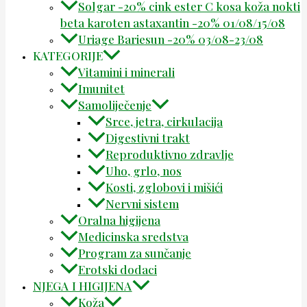
Solgar -20% cink ester C kosa koža nokti
beta karoten astaxantin -20% 01/08/15/08
Uriage Bariesun -20% 03/08-23/08
KATEGORIJE
Vitamini i minerali
Imunitet
Samoliječenje
Srce, jetra, cirkulacija
Digestivni trakt
Reproduktivno zdravlje
Uho, grlo, nos
Kosti, zglobovi i mišići
Nervni sistem
Oralna higijena
Medicinska sredstva
Program za sunčanje
Erotski dodaci
NJEGA I HIGIJENA
Koža