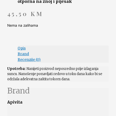
otporna na znoj i pijesak
45,50
KM
Nema na zalihama
Opis
Brand
Recenzije (0)
Upotreba:
Nanijeti proizvod neposredno prije izlaganja
suncu. Nanošenje ponavljati redovo u toku dana kako bi se
održala adekvatna zaštita tokom dana.
Brand
Apivita