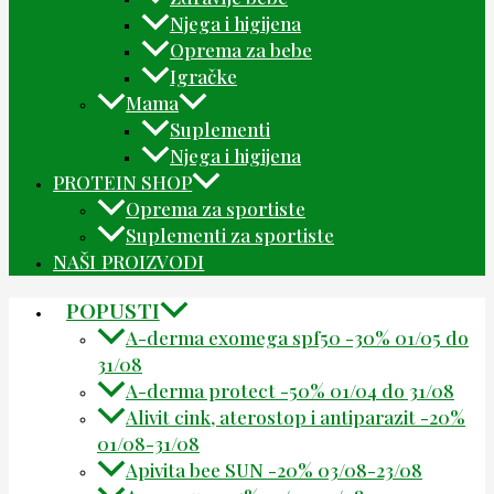
Njega i higijena
Oprema za bebe
Igračke
Mama
Suplementi
Njega i higijena
PROTEIN SHOP
Oprema za sportiste
Suplementi za sportiste
NAŠI PROIZVODI
POPUSTI
A-derma exomega spf50 -30% 01/05 do
31/08
A-derma protect -50% 01/04 do 31/08
Alivit cink, aterostop i antiparazit -20%
01/08-31/08
Apivita bee SUN -20% 03/08-23/08