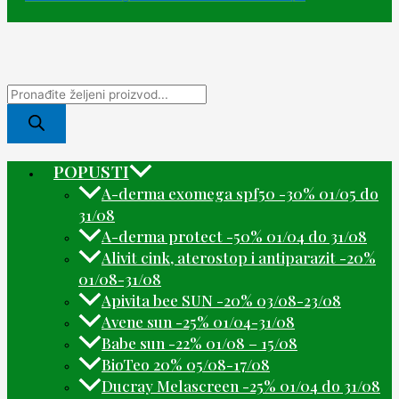
POPUSTI
A-derma exomega spf50 -30% 01/05 do
31/08
A-derma protect -50% 01/04 do 31/08
Alivit cink, aterostop i antiparazit -20%
01/08-31/08
Apivita bee SUN -20% 03/08-23/08
Avene sun -25% 01/04-31/08
Babe sun -22% 01/08 – 15/08
BioTeo 20% 05/08-17/08
Ducray Melascreen -25% 01/04 do 31/08