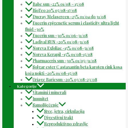
Babe sun -22% 01/08 – 15/08
BioTeo 20% 05/08-17/08
Ducray Melascreen -25% 01/04 do 31/08
Eucerin epigenetic serum i elasticity ultra light
fluid -30%
Eucerin sun -30% 01/06-31/08
Ladival SUN -20% 01/08-31/08
Noreva Exfoliac -15% 01/08-31/08
Noreva Kerapil -15% 01/08-15/08
Pharmaceris sun -30% 01/05-31/08
Solgar ester C astaxantin beta karoten cink kosa
koža nokti -20% 01/08-15/08
Uriage Bariesun -20% 03/08-23/08
Kategorije
Vitamini i minerali
Imunitet
Samoliječenje
Srce, jetra, cirkulacija
Digestivni trakt
Reproduktivno zdravlje