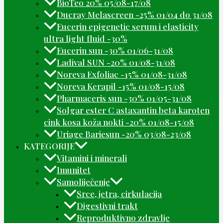
BioTeo 20% 05/08-17/08
Ducray Melascreen -25% 01/04 do 31/08
Eucerin epigenetic serum i elasticity
ultra light fluid -30%
Eucerin sun -30% 01/06-31/08
Ladival SUN -20% 01/08-31/08
Noreva Exfoliac -15% 01/08-31/08
Noreva Kerapil -15% 01/08-15/08
Pharmaceris sun -30% 01/05-31/08
Solgar ester C astaxantin beta karoten
cink kosa koža nokti -20% 01/08-15/08
Uriage Bariesun -20% 03/08-23/08
KATEGORIJE
Vitamini i minerali
Imunitet
Samoliječenje
Srce, jetra, cirkulacija
Digestivni trakt
Reproduktivno zdravlje