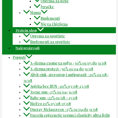
Oprema za bebe
Igračke
Mama
Suplementi
Njega i higijena
Protein shop
Oprema za sportiste
Suplementi za sportiste
Naši proizvodi
Popusti
A-derma exomega spf50 -30% 01/05 do 31/08
A-derma protect -50% 01/04 do 31/08
Alivit cink, aterostop i antiparazit -20% 01/08-
31/08
Apivita bee SUN -20% 03/08-23/08
Avene sun -25% 01/04-31/08
Babe sun -22% 01/08 – 15/08
BioTeo 20% 05/08-17/08
Ducray Melascreen -25% 01/04 do 31/08
Eucerin epigenetic serum i elasticity ultra light