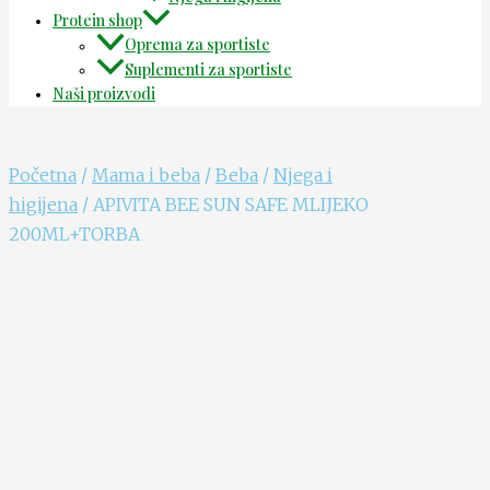
Protein shop
Oprema za sportiste
Suplementi za sportiste
Naši proizvodi
Početna
/
Mama i beba
/
Beba
/
Njega i
higijena
/ APIVITA BEE SUN SAFE MLIJEKO
200ML+TORBA