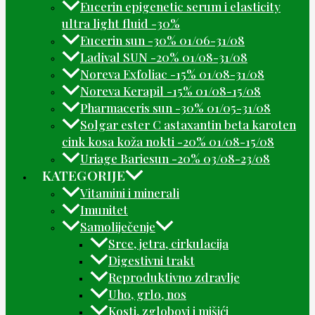
Eucerin epigenetic serum i elasticity
ultra light fluid -30%
Eucerin sun -30% 01/06-31/08
Ladival SUN -20% 01/08-31/08
Noreva Exfoliac -15% 01/08-31/08
Noreva Kerapil -15% 01/08-15/08
Pharmaceris sun -30% 01/05-31/08
Solgar ester C astaxantin beta karoten
cink kosa koža nokti -20% 01/08-15/08
Uriage Bariesun -20% 03/08-23/08
KATEGORIJE
Vitamini i minerali
Imunitet
Samoliječenje
Srce, jetra, cirkulacija
Digestivni trakt
Reproduktivno zdravlje
Uho, grlo, nos
Kosti, zglobovi i mišići