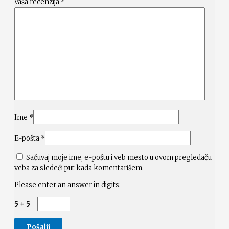
Vaša recenzija
*
Ime
*
E-pošta
*
Sačuvaj moje ime, e-poštu i veb mesto u ovom pregledaču
veba za sledeći put kada komentarišem.
Please enter an answer in digits:
5 + 5 =