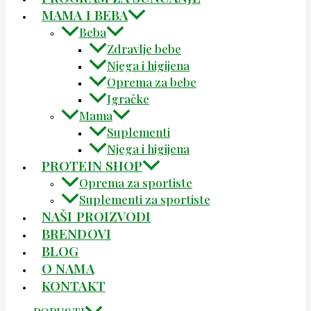
MAMA I BEBA
Beba
Zdravlje bebe
Njega i higijena
Oprema za bebe
Igračke
Mama
Suplementi
Njega i higijena
PROTEIN SHOP
Oprema za sportiste
Suplementi za sportiste
NAŠI PROIZVODI
BRENDOVI
BLOG
O NAMA
KONTAKT