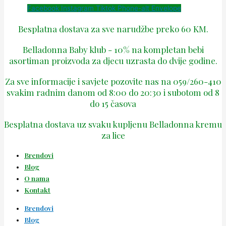
Facebook
Instagram
Tiktok
Phone-alt
Envelope
Besplatna dostava za sve narudžbe preko 60 KM.
Belladonna Baby klub - 10% na kompletan bebi
asortiman proizvoda za djecu uzrasta do dvije godine.
Za sve informacije i savjete pozovite nas na 059/260-410
svakim radnim danom od 8:00 do 20:30 i subotom od 8
do 15 časova
Besplatna dostava uz svaku kupljenu Belladonna kremu
za lice
Brendovi
Blog
O nama
Kontakt
Brendovi
Blog