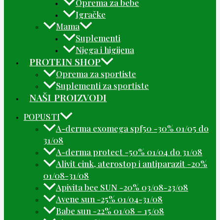
Oprema za bebe
Igračke
Mama
Suplementi
Njega i higijena
PROTEIN SHOP
Oprema za sportiste
Suplementi za sportiste
NAŠI PROIZVODI
POPUSTI
A-derma exomega spf50 -30% 01/05 do
31/08
A-derma protect -50% 01/04 do 31/08
Alivit cink, aterostop i antiparazit -20%
01/08-31/08
Apivita bee SUN -20% 03/08-23/08
Avene sun -25% 01/04-31/08
Babe sun -22% 01/08 – 15/08