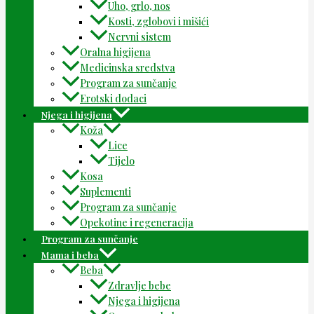
Uho, grlo, nos
Kosti, zglobovi i mišići
Nervni sistem
Oralna higijena
Medicinska sredstva
Program za sunčanje
Erotski dodaci
Njega i higijena
Koža
Lice
Tijelo
Kosa
Suplementi
Program za sunčanje
Opekotine i regeneracija
Program za sunčanje
Mama i beba
Beba
Zdravlje bebe
Njega i higijena