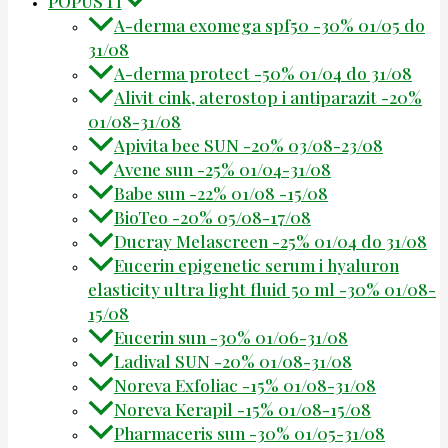
POPUSTI
A-derma exomega spf50 -30% 01/05 do
31/08
A-derma protect -50% 01/04 do 31/08
Alivit cink, aterostop i antiparazit -20%
01/08-31/08
Apivita bee SUN -20% 03/08-23/08
Avene sun -25% 01/04-31/08
Babe sun -22% 01/08 -15/08
BioTeo -20% 05/08-17/08
Ducray Melascreen -25% 01/04 do 31/08
Eucerin epigenetic serum i hyaluron
elasticity ultra light fluid 50 ml -30% 01/08-
15/08
Eucerin sun -30% 01/06-31/08
Ladival SUN -20% 01/08-31/08
Noreva Exfoliac -15% 01/08-31/08
Noreva Kerapil -15% 01/08-15/08
Pharmaceris sun -30% 01/05-31/08