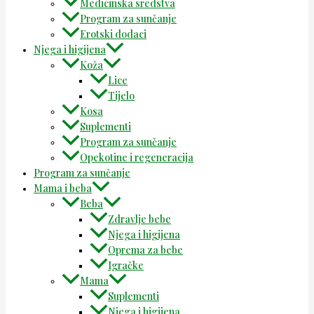
Medicinska sredstva
Program za sunčanje
Erotski dodaci
Njega i higijena
Koža
Lice
Tijelo
Kosa
Suplementi
Program za sunčanje
Opekotine i regeneracija
Program za sunčanje
Mama i beba
Beba
Zdravlje bebe
Njega i higijena
Oprema za bebe
Igračke
Mama
Suplementi
Njega i higijena