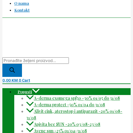
O nama
Kontakt
0,00
KM
0
Cart
Popusti
A-derma exomega spf50 -30% 01/05 do 31/08
A-derma protect -50% 01/04 do 31/08
Alivit cink, aterostop i antiparazit -20% 01/08-
31/08
Apivita bee SUN -20% 03/08-23/08
Avene sun -25% 01/04-31/08