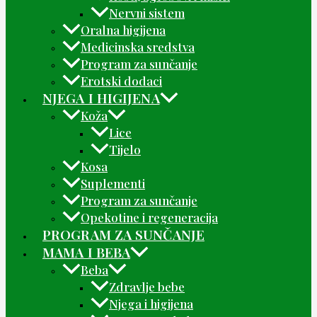
Nervni sistem
Oralna higijena
Medicinska sredstva
Program za sunčanje
Erotski dodaci
NJEGA I HIGIJENA
Koža
Lice
Tijelo
Kosa
Suplementi
Program za sunčanje
Opekotine i regeneracija
PROGRAM ZA SUNČANJE
MAMA I BEBA
Beba
Zdravlje bebe
Njega i higijena