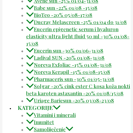
Avene sun -25% 01/04-31/08
Babe sun -22% 01/08 -15/08
BioTeo -20% 05/08-17/08
Ducray Melascreen -25% 01/04 do 31/08
Eucerin epigenetic serum i hyaluron
elasticity ultra light fluid 50 ml -30% 01/08-
15/08
Eucerin sun -30% 01/06-31/08
Ladival SUN -20% 01/08-31/08
Noreva Exfoliac -15% 01/08-31/08
Noreva Kerapil -15% 01/08-15/08
Pharmaceris sun -30% 01/05-31/08
Solgar -20% cink ester C kosa koža nokti
beta karoten astaxantin -20% 01/08/15/08
Uriage Bariesun -20% 03/08-23/08
KATEGORIJE
Vitamini i minerali
Imunitet
Samoliječenje