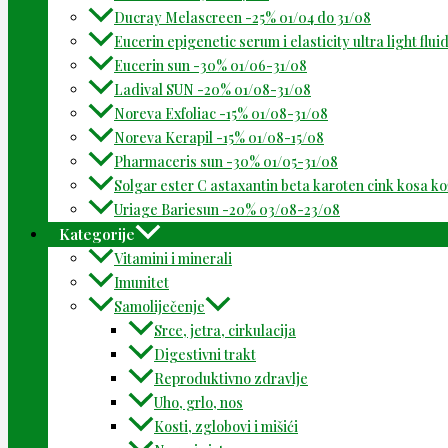
Ducray Melascreen -25% 01/04 do 31/08
Eucerin epigenetic serum i elasticity ultra light flu
Eucerin sun -30% 01/06-31/08
Ladival SUN -20% 01/08-31/08
Noreva Exfoliac -15% 01/08-31/08
Noreva Kerapil -15% 01/08-15/08
Pharmaceris sun -30% 01/05-31/08
Solgar ester C astaxantin beta karoten cink kosa k
Uriage Bariesun -20% 03/08-23/08
Kategorije
Vitamini i minerali
Imunitet
Samoliječenje
Srce, jetra, cirkulacija
Digestivni trakt
Reproduktivno zdravlje
Uho, grlo, nos
Kosti, zglobovi i mišići