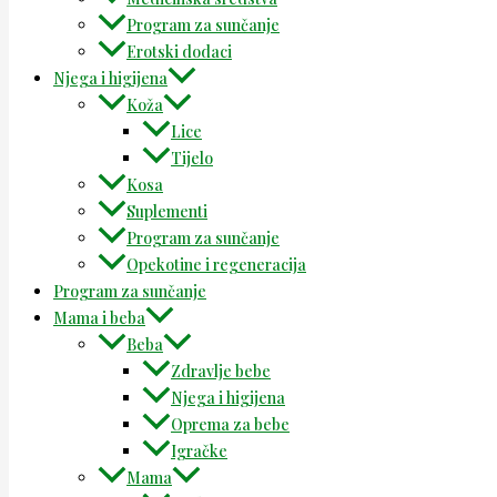
Program za sunčanje
Erotski dodaci
Njega i higijena
Koža
Lice
Tijelo
Kosa
Suplementi
Program za sunčanje
Opekotine i regeneracija
Program za sunčanje
Mama i beba
Beba
Zdravlje bebe
Njega i higijena
Oprema za bebe
Igračke
Mama