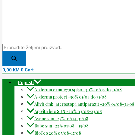
0,00
KM
0
Cart
Popusti
A-derma exomega spf50 -30% 01/05 do 31/08
A-derma protect -50% 01/04 do 31/08
Alivit cink, aterostop i antiparazit -20% 01/08-31/08
Apivita bee SUN -20% 03/08-23/08
Avene sun -25% 01/04-31/08
Babe sun -22% 01/08 – 15/08
BioTeo 20% 05/08-17/08