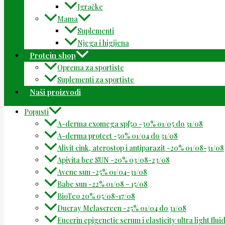
Igračke
Mama
Suplementi
Njega i higijena
Protein shop
Oprema za sportiste
Suplementi za sportiste
Naši proizvodi
Popusti
A-derma exomega spf50 -30% 01/05 do 31/08
A-derma protect -50% 01/04 do 31/08
Alivit cink, aterostop i antiparazit -20% 01/08-31/08
Apivita bee SUN -20% 03/08-23/08
Avene sun -25% 01/04-31/08
Babe sun -22% 01/08 – 15/08
BioTeo 20% 05/08-17/08
Ducray Melascreen -25% 01/04 do 31/08
Eucerin epigenetic serum i elasticity ultra light flu