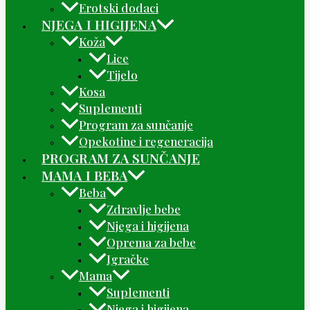
Erotski dodaci
NJEGA I HIGIJENA
Koža
Lice
Tijelo
Kosa
Suplementi
Program za sunčanje
Opekotine i regeneracija
PROGRAM ZA SUNČANJE
MAMA I BEBA
Beba
Zdravlje bebe
Njega i higijena
Oprema za bebe
Igračke
Mama
Suplementi
Njega i higijena