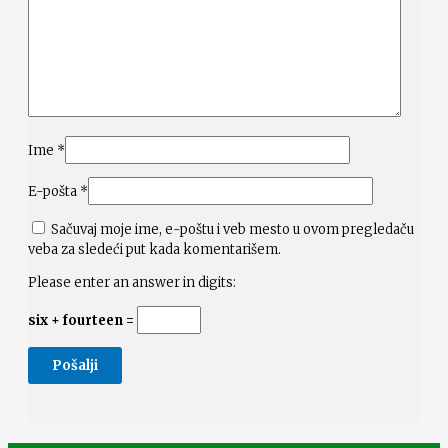
Ime
*
E-pošta
*
Sačuvaj moje ime, e-poštu i veb mesto u ovom pregledaču
veba za sledeći put kada komentarišem.
Please enter an answer in digits:
six + fourteen =