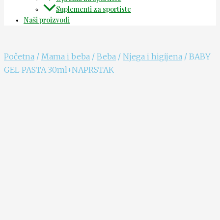
Suplementi za sportiste
Naši proizvodi
Početna
/
Mama i beba
/
Beba
/
Njega i higijena
/ BABY
GEL PASTA 30ml+NAPRSTAK