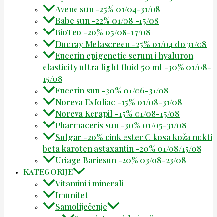
Avene sun -25% 01/04-31/08
Babe sun -22% 01/08 -15/08
BioTeo -20% 05/08-17/08
Ducray Melascreen -25% 01/04 do 31/08
Eucerin epigenetic serum i hyaluron
elasticity ultra light fluid 50 ml -30% 01/08-
15/08
Eucerin sun -30% 01/06-31/08
Noreva Exfoliac -15% 01/08-31/08
Noreva Kerapil -15% 01/08-15/08
Pharmaceris sun -30% 01/05-31/08
Solgar -20% cink ester C kosa koža nokti
beta karoten astaxantin -20% 01/08/15/08
Uriage Bariesun -20% 03/08-23/08
KATEGORIJE
Vitamini i minerali
Imunitet
Samoliječenje