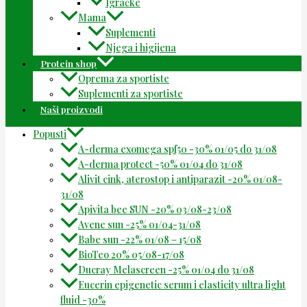
Igračke
Mama
Suplementi
Njega i higijena
Protein shop
Oprema za sportiste
Suplementi za sportiste
Naši proizvodi
Popusti
A-derma exomega spf50 -30% 01/05 do 31/08
A-derma protect -50% 01/04 do 31/08
Alivit cink, aterostop i antiparazit -20% 01/08-
31/08
Apivita bee SUN -20% 03/08-23/08
Avene sun -25% 01/04-31/08
Babe sun -22% 01/08 – 15/08
BioTeo 20% 05/08-17/08
Ducray Melascreen -25% 01/04 do 31/08
Eucerin epigenetic serum i elasticity ultra light
fluid -30%