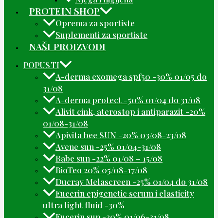
PROTEIN SHOP
Oprema za sportiste
Suplementi za sportiste
NAŠI PROIZVODI
POPUSTI
A-derma exomega spf50 -30% 01/05 do
31/08
A-derma protect -50% 01/04 do 31/08
Alivit cink, aterostop i antiparazit -20%
01/08-31/08
Apivita bee SUN -20% 03/08-23/08
Avene sun -25% 01/04-31/08
Babe sun -22% 01/08 – 15/08
BioTeo 20% 05/08-17/08
Ducray Melascreen -25% 01/04 do 31/08
Eucerin epigenetic serum i elasticity
ultra light fluid -30%
Eucerin sun -30% 01/06-31/08