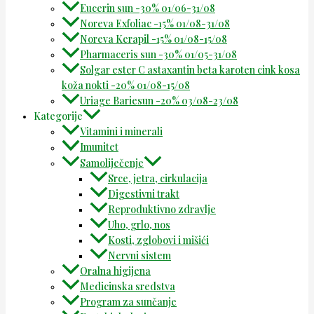
Eucerin sun -30% 01/06-31/08
Noreva Exfoliac -15% 01/08-31/08
Noreva Kerapil -15% 01/08-15/08
Pharmaceris sun -30% 01/05-31/08
Solgar ester C astaxantin beta karoten cink kosa
koža nokti -20% 01/08-15/08
Uriage Bariesun -20% 03/08-23/08
Kategorije
Vitamini i minerali
Imunitet
Samoliječenje
Srce, jetra, cirkulacija
Digestivni trakt
Reproduktivno zdravlje
Uho, grlo, nos
Kosti, zglobovi i mišići
Nervni sistem
Oralna higijena
Medicinska sredstva
Program za sunčanje