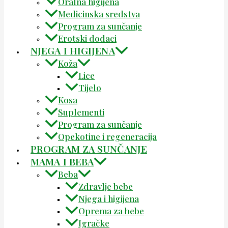
Oralna higijena
Medicinska sredstva
Program za sunčanje
Erotski dodaci
NJEGA I HIGIJENA
Koža
Lice
Tijelo
Kosa
Suplementi
Program za sunčanje
Opekotine i regeneracija
PROGRAM ZA SUNČANJE
MAMA I BEBA
Beba
Zdravlje bebe
Njega i higijena
Oprema za bebe
Igračke