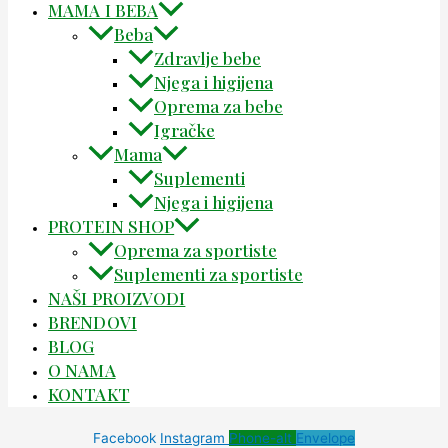
MAMA I BEBA
Beba
Zdravlje bebe
Njega i higijena
Oprema za bebe
Igračke
Mama
Suplementi
Njega i higijena
PROTEIN SHOP
Oprema za sportiste
Suplementi za sportiste
NAŠI PROIZVODI
BRENDOVI
BLOG
O NAMA
KONTAKT
Facebook
Instagram
Phone-alt
Envelope