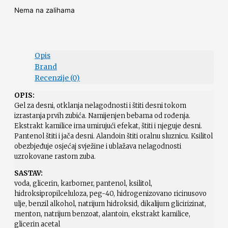
Nema na zalihama
Opis
Brand
Recenzije (0)
OPIS:
Gel za desni, otklanja nelagodnosti i štiti desni tokom
izrastanja prvih zubića. Namijenjen bebama od rođenja.
Ekstrakt kamilice ima umirujući efekat, štiti i njeguje desni.
Pantenol štiti i jača desni. Alandoin štiti oralnu sluznicu. Ksilitol
obezbjeđuje osjećaj svježine i ublažava nelagodnosti
uzrokovane rastom zuba.
SASTAV:
voda, glicerin, karbomer, pantenol, ksilitol,
hidroksipropilceluloza, peg-40, hidrogenizovano ricinusovo
ulje, benzil alkohol, natrijum hidroksid, dikalijum glicirizinat,
menton, natrijum benzoat, alantoin, ekstrakt kamilice,
glicerin acetal