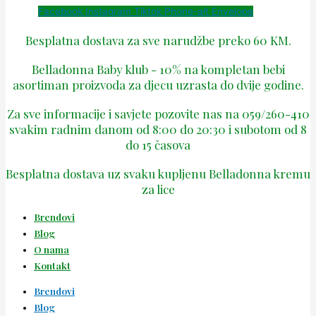
Facebook
Instagram
Tiktok
Phone-alt
Envelope
Besplatna dostava za sve narudžbe preko 60 KM.
Belladonna Baby klub - 10% na kompletan bebi
asortiman proizvoda za djecu uzrasta do dvije godine.
Za sve informacije i savjete pozovite nas na 059/260-410
svakim radnim danom od 8:00 do 20:30 i subotom od 8
do 15 časova
Besplatna dostava uz svaku kupljenu Belladonna kremu
za lice
Brendovi
Blog
O nama
Kontakt
Brendovi
Blog