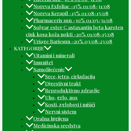
Noreva Exfoliac -15% 01/08-31/08
Noreva Kerapil -15% 01/08-15/08
Pharmaceris sun -30% 01/05-31/08
Solgar ester C astaxantin beta karoten
cink kosa koža nokti -20% 01/08-15/08
Uriage Bariesun -20% 03/08-23/08
KATEGORIJE
Vitamini i minerali
Imunitet
Samoliječenje
Srce, jetra, cirkulacija
Digestivni trakt
Reproduktivno zdravlje
Uho, grlo, nos
Kosti, zglobovi i mišići
Nervni sistem
Oralna higijena
Medicinska sredstva