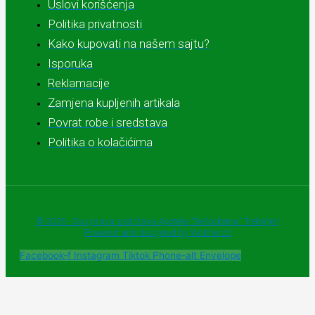
Uslovi korišćenja
Politika privatnosti
Kako kupovati na našem sajtu?
Isporuka
Reklamacije
Zamjena kupljenih artikala
Povrat robe i sredstava
Politika o kolačićima
© 2025 - Sva prava zadržava Apoteke "Belladonna" Trebinje |
Powered and designed by Webherzz
Facebook-f
Instagram
Tiktok
Phone-alt
Envelope