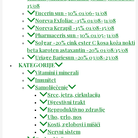
15/08
Eucerin sun -30% 01/06-31/08
Noreva Exfoliac -15% 01/08-31/08
Noreva Kerapil -15% 01/08-15/08
Pharmaceris sun -30% 01/05-31/08
Solgar -20% cink ester C kosa koža nokti
beta karoten astaxantin -20% 01/08/15/08
Uriage Bariesun -20% 03/08-23/08
KATEGORIJE
Vitamini i minerali
Imunitet
Samoliječenje
Srce, jetra, cirkulacija
Digestivni trakt
Reproduktivno zdravlje
Uho, grlo, nos
Kosti, zglobovi i mišići
Nervni sistem