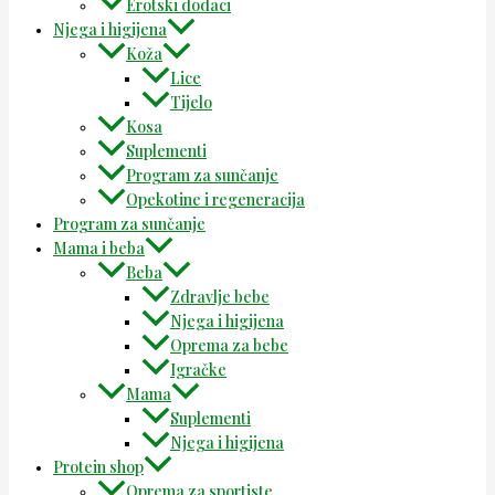
Erotski dodaci
Njega i higijena
Koža
Lice
Tijelo
Kosa
Suplementi
Program za sunčanje
Opekotine i regeneracija
Program za sunčanje
Mama i beba
Beba
Zdravlje bebe
Njega i higijena
Oprema za bebe
Igračke
Mama
Suplementi
Njega i higijena
Protein shop
Oprema za sportiste