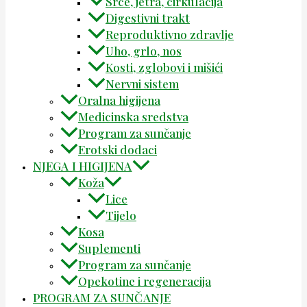
Srce, jetra, cirkulacija
Digestivni trakt
Reproduktivno zdravlje
Uho, grlo, nos
Kosti, zglobovi i mišići
Nervni sistem
Oralna higijena
Medicinska sredstva
Program za sunčanje
Erotski dodaci
NJEGA I HIGIJENA
Koža
Lice
Tijelo
Kosa
Suplementi
Program za sunčanje
Opekotine i regeneracija
PROGRAM ZA SUNČANJE