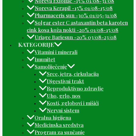
Noreva Exfoliac -15% 01/08-31/08
Noreva Kerapil -15% 01/08-15/08
Pharmaceris sun -30% 01/05-31/08
Solgar ester C astaxantin beta karoten
cink kosa koža nokti -20% 01/08-15/08
Uriage Bariesun -20% 03/08-23/08
KATEGORIJE
Vitamini i minerali
Imunitet
Samoliječenje
Srce, jetra, cirkulacija
Digestivni trakt
Reproduktivno zdravlje
Uho, grlo, nos
Kosti, zglobovi i mišići
Nervni sistem
Oralna higijena
Medicinska sredstva
Program za sunčanje