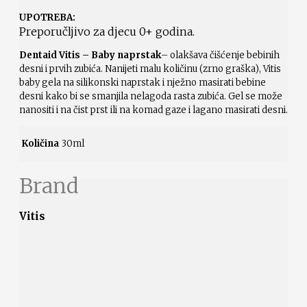
UPOTREBA:
Preporučljivo za djecu 0+ godina.
Dentaid Vitis – Baby naprstak
– olakšava čišćenje bebinih
desni i prvih zubića. Nanijeti malu količinu (zrno graška), Vitis
baby gela na silikonski naprstak i nježno masirati bebine
desni kako bi se smanjila nelagoda rasta zubića. Gel se može
nanositi i na čist prst ili na komad gaze i lagano masirati desni.
Količina
30ml
Brand
Vitis