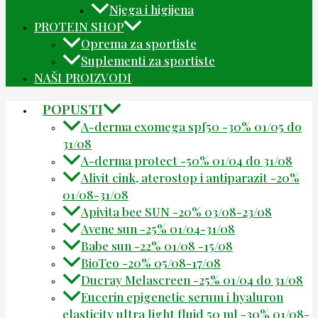
Njega i higijena
PROTEIN SHOP
Oprema za sportiste
Suplementi za sportiste
NAŠI PROIZVODI
POPUSTI
A-derma exomega spf50 -30% 01/05 do
31/08
A-derma protect -50% 01/04 do 31/08
Alivit cink, aterostop i antiparazit -20%
01/08-31/08
Apivita bee SUN -20% 03/08-23/08
Avene sun -25% 01/04-31/08
Babe sun -22% 01/08 -15/08
BioTeo -20% 05/08-17/08
Ducray Melascreen -25% 01/04 do 31/08
Eucerin epigenetic serum i hyaluron
elasticity ultra light fluid 50 ml -30% 01/08-