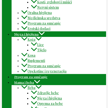
Kosti, zglobovi i mišići
Nervni sistem
Oralna higijena
Medicinska sredstva
Program za sunčanje
Erotski dodaci
Njega i higijena
Koža
Lice
Tijelo
Kosa
Suplementi
Program za sunčanje
Opekotine i regeneracija
Program za sunčanje
Mama i beba
Beba
Zdravlje bebe
Njega i higijena
Oprema za bebe