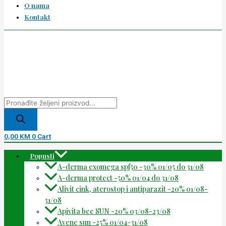
O nama
Kontakt
0,00
KM
0
Cart
Popusti
A-derma exomega spf50 -30% 01/05 do 31/08
A-derma protect -50% 01/04 do 31/08
Alivit cink, aterostop i antiparazit -20% 01/08-
31/08
Apivita bee SUN -20% 03/08-23/08
Avene sun -25% 01/04-31/08