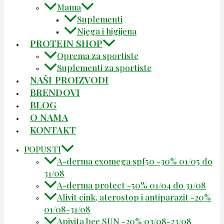
Mama
Suplementi
Njega i higijena
PROTEIN SHOP
Oprema za sportiste
Suplementi za sportiste
NAŠI PROIZVODI
BRENDOVI
BLOG
O NAMA
KONTAKT
POPUSTI
A-derma exomega spf50 -30% 01/05 do
31/08
A-derma protect -50% 01/04 do 31/08
Alivit cink, aterostop i antiparazit -20%
01/08-31/08
Apivita bee SUN -20% 03/08-23/08