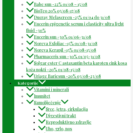
Babe sun -22% 01/08 – 15/08
BioTeo 20% 05/08-17/08
Ducray Melascreen -25% 01/04 do 31/08
Eucerin epigenetic serum i elasticity ultra light
fluid -30%
Eucerin sun -30% 01/06-31/08
Noreva Exfoliac -15% 01/08-31/08
Noreva Kerapil -15% 01/08-15/08
Pharmaceris sun -30% 01/05-31/08
Solgar ester C astaxantin beta karoten cink kosa
koža nokti -20% 01/08-15/08
Uriage Bariesun -20% 03/08-23/08
Kategorije
Vitamini i minerali
Imunitet
Samoliječenje
Srce, jetra, cirkulacija
Digestivni trakt
Reproduktivno zdravlje
Uho, grlo, nos