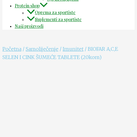
Protein shop
Oprema za sportiste
Suplementi za sportiste
Naši proizvodi
Početna
/
Samoliječenje
/
Imunitet
/ BIOFAR A,C,E
SELEN I CINK ŠUMEĆE TABLETE (20kom)