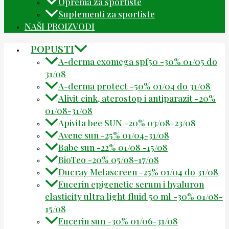
Oprema za sportiste
Suplementi za sportiste
NAŠI PROIZVODI
POPUSTI
A-derma exomega spf50 -30% 01/05 do
31/08
A-derma protect -50% 01/04 do 31/08
Alivit cink, aterostop i antiparazit -20%
01/08-31/08
Apivita bee SUN -20% 03/08-23/08
Avene sun -25% 01/04-31/08
Babe sun -22% 01/08 -15/08
BioTeo -20% 05/08-17/08
Ducray Melascreen -25% 01/04 do 31/08
Eucerin epigenetic serum i hyaluron
elasticity ultra light fluid 50 ml -30% 01/08-
15/08
Eucerin sun -30% 01/06-31/08