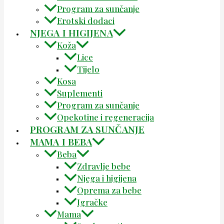
Program za sunčanje
Erotski dodaci
NJEGA I HIGIJENA
Koža
Lice
Tijelo
Kosa
Suplementi
Program za sunčanje
Opekotine i regeneracija
PROGRAM ZA SUNČANJE
MAMA I BEBA
Beba
Zdravlje bebe
Njega i higijena
Oprema za bebe
Igračke
Mama