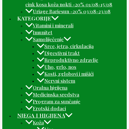
cink kosa koža nokti -20% 01/08-15/08
Uriage Bariesun -20% 03/08-23/08
KATEGORIJE
Vitamini i minerali
Imunitet
Samoliječenje
Srce, jetra, cirkulacija
Digestivni trakt
Reproduktivno zdravlje
Uho, grlo, nos
Kosti, zglobovi i mišići
Nervni sistem
Oralna higijena
Medicinska sredstva
Program za sunčanje
Erotski dodaci
NJEGA I HIGIJENA
Koža