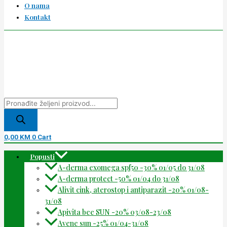
O nama
Kontakt
0,00
KM
0
Cart
Popusti
A-derma exomega spf50 -30% 01/05 do 31/08
A-derma protect -50% 01/04 do 31/08
Alivit cink, aterostop i antiparazit -20% 01/08-
31/08
Apivita bee SUN -20% 03/08-23/08
Avene sun -25% 01/04-31/08