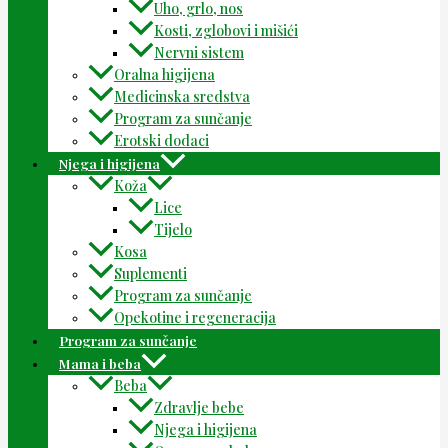
Uho, grlo, nos
Kosti, zglobovi i mišići
Nervni sistem
Oralna higijena
Medicinska sredstva
Program za sunčanje
Erotski dodaci
Njega i higijena
Koža
Lice
Tijelo
Kosa
Suplementi
Program za sunčanje
Opekotine i regeneracija
Program za sunčanje
Mama i beba
Beba
Zdravlje bebe
Njega i higijena