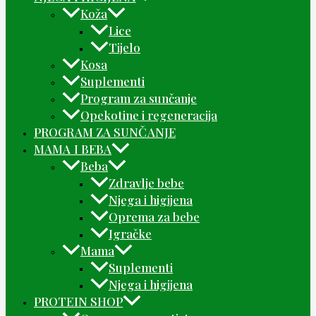
Koža
Lice
Tijelo
Kosa
Suplementi
Program za sunčanje
Opekotine i regeneracija
PROGRAM ZA SUNČANJE
MAMA I BEBA
Beba
Zdravlje bebe
Njega i higijena
Oprema za bebe
Igračke
Mama
Suplementi
Njega i higijena
PROTEIN SHOP