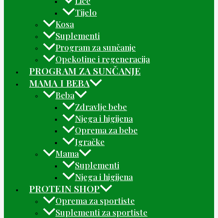
Lice
Tijelo
Kosa
Suplementi
Program za sunčanje
Opekotine i regeneracija
PROGRAM ZA SUNČANJE
MAMA I BEBA
Beba
Zdravlje bebe
Njega i higijena
Oprema za bebe
Igračke
Mama
Suplementi
Njega i higijena
PROTEIN SHOP
Oprema za sportiste
Suplementi za sportiste