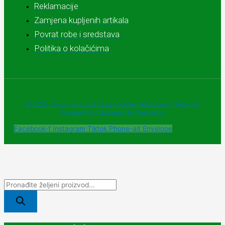
Reklamacije
Zamjena kupljenih artikala
Povrat robe i sredstava
Politika o kolačićima
© 2025 - Sva prava zadržava Apoteke "Belladonna" Trebinje |
Powered and designed by Webherzz
Facebook-f
Instagram
Tiktok
Phone-alt
Envelope