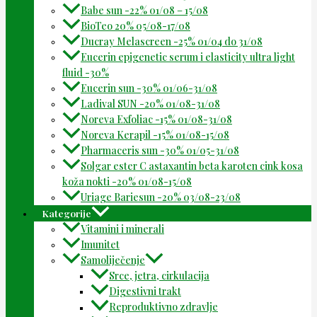
Babe sun -22% 01/08 – 15/08
BioTeo 20% 05/08-17/08
Ducray Melascreen -25% 01/04 do 31/08
Eucerin epigenetic serum i elasticity ultra light
fluid -30%
Eucerin sun -30% 01/06-31/08
Ladival SUN -20% 01/08-31/08
Noreva Exfoliac -15% 01/08-31/08
Noreva Kerapil -15% 01/08-15/08
Pharmaceris sun -30% 01/05-31/08
Solgar ester C astaxantin beta karoten cink kosa
koža nokti -20% 01/08-15/08
Uriage Bariesun -20% 03/08-23/08
Kategorije
Vitamini i minerali
Imunitet
Samoliječenje
Srce, jetra, cirkulacija
Digestivni trakt
Reproduktivno zdravlje