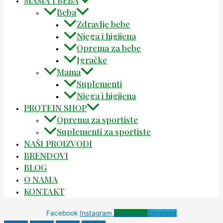
Beba
Zdravlje bebe
Njega i higijena
Oprema za bebe
Igračke
Mama
Suplementi
Njega i higijena
PROTEIN SHOP
Oprema za sportiste
Suplementi za sportiste
NAŠI PROIZVODI
BRENDOVI
BLOG
O NAMA
KONTAKT
Facebook
Instagram
Phone-alt
Envelope