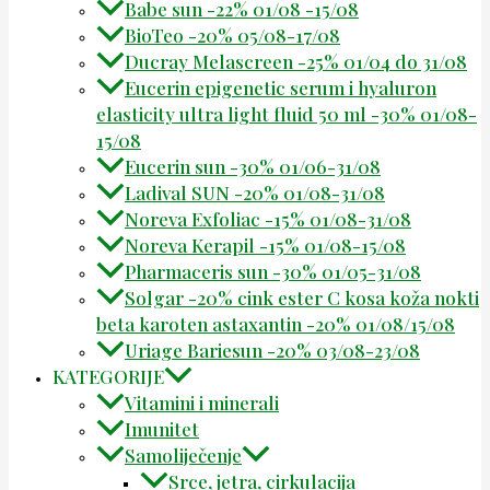
Babe sun -22% 01/08 -15/08
BioTeo -20% 05/08-17/08
Ducray Melascreen -25% 01/04 do 31/08
Eucerin epigenetic serum i hyaluron
elasticity ultra light fluid 50 ml -30% 01/08-
15/08
Eucerin sun -30% 01/06-31/08
Ladival SUN -20% 01/08-31/08
Noreva Exfoliac -15% 01/08-31/08
Noreva Kerapil -15% 01/08-15/08
Pharmaceris sun -30% 01/05-31/08
Solgar -20% cink ester C kosa koža nokti
beta karoten astaxantin -20% 01/08/15/08
Uriage Bariesun -20% 03/08-23/08
KATEGORIJE
Vitamini i minerali
Imunitet
Samoliječenje
Srce, jetra, cirkulacija