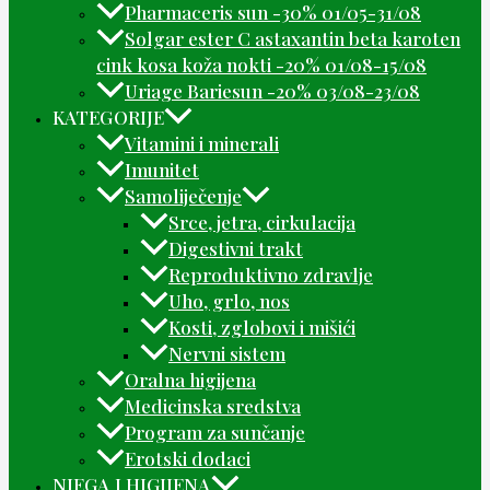
Pharmaceris sun -30% 01/05-31/08
Solgar ester C astaxantin beta karoten
cink kosa koža nokti -20% 01/08-15/08
Uriage Bariesun -20% 03/08-23/08
KATEGORIJE
Vitamini i minerali
Imunitet
Samoliječenje
Srce, jetra, cirkulacija
Digestivni trakt
Reproduktivno zdravlje
Uho, grlo, nos
Kosti, zglobovi i mišići
Nervni sistem
Oralna higijena
Medicinska sredstva
Program za sunčanje
Erotski dodaci
NJEGA I HIGIJENA