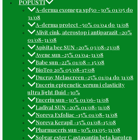
POPUSTI
A-derma exomega spf50 -30% 01/05 do
31/08
A-derma protect -50% 01/04 do 31/08
Alivit cink, aterostop i antiparazit -20%
01/08-31/08
Apivita bee SUN -20% 03/08-23/08
Avene sun -25% 01/04-31/08
Babe sun -22% 01/08 – 15/08
BioTeo 20% 05/08-17/08
Ducray Melascreen -25% 01/04 do 31/08
Eucerin epigenetic serum i elasticity
ultra light fluid -30%
Eucerin sun -30% 01/06-31/08
Ladival SUN -20% 01/08-31/08
Noreva Exfoliac -15% 01/08-31/08
Noreva Kerapil -15% 01/08-15/08
Pharmaceris sun -30% 01/05-31/08
Solgar ester C astaxantin beta karoten