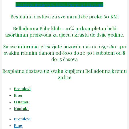
Facebook
Instagram
Tiktok
Phone-alt
Envelope
Besplatna dostava za sve narudžbe preko 60 KM.
Belladonna Baby klub - 10% na kompletan bebi
asortiman proizvoda za djecu uzrasta do dvije godine.
Za sve informacije i savjete pozovite nas na 059/260-410
svakim radnim danom od 8:00 do 20:30 i subotom od 8
do 15 časova
Besplatna dostava uz svaku kupljenu Belladonna kremu
za lice
Brendovi
Blog
O nama
Kontakt
Brendovi
Blog