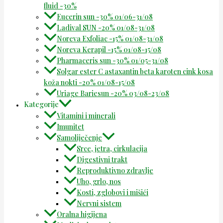
fluid -30%
Eucerin sun -30% 01/06-31/08
Ladival SUN -20% 01/08-31/08
Noreva Exfoliac -15% 01/08-31/08
Noreva Kerapil -15% 01/08-15/08
Pharmaceris sun -30% 01/05-31/08
Solgar ester C astaxantin beta karoten cink kosa
koža nokti -20% 01/08-15/08
Uriage Bariesun -20% 03/08-23/08
Kategorije
Vitamini i minerali
Imunitet
Samoliječenje
Srce, jetra, cirkulacija
Digestivni trakt
Reproduktivno zdravlje
Uho, grlo, nos
Kosti, zglobovi i mišići
Nervni sistem
Oralna higijena