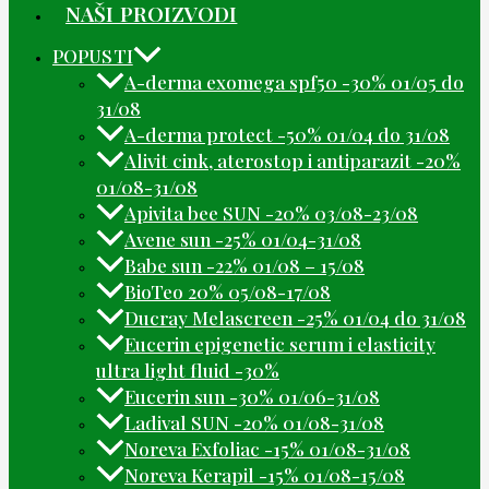
NAŠI PROIZVODI
POPUSTI
A-derma exomega spf50 -30% 01/05 do
31/08
A-derma protect -50% 01/04 do 31/08
Alivit cink, aterostop i antiparazit -20%
01/08-31/08
Apivita bee SUN -20% 03/08-23/08
Avene sun -25% 01/04-31/08
Babe sun -22% 01/08 – 15/08
BioTeo 20% 05/08-17/08
Ducray Melascreen -25% 01/04 do 31/08
Eucerin epigenetic serum i elasticity
ultra light fluid -30%
Eucerin sun -30% 01/06-31/08
Ladival SUN -20% 01/08-31/08
Noreva Exfoliac -15% 01/08-31/08
Noreva Kerapil -15% 01/08-15/08