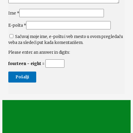
Ime
*
E-pošta
*
Sačuvaj moje ime, e-poštu i veb mesto u ovom pregledaču
veba za sledeći put kada komentarišem.
Please enter an answer in digits:
fourteen − eight =