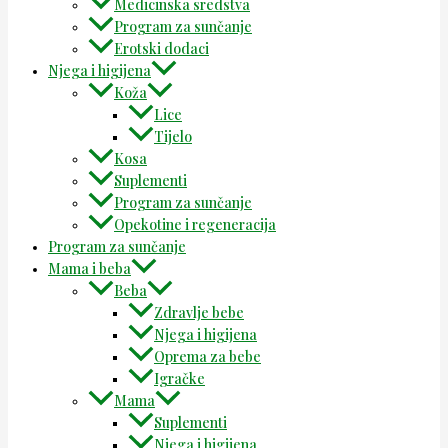
Medicinska sredstva
Program za sunčanje
Erotski dodaci
Njega i higijena
Koža
Lice
Tijelo
Kosa
Suplementi
Program za sunčanje
Opekotine i regeneracija
Program za sunčanje
Mama i beba
Beba
Zdravlje bebe
Njega i higijena
Oprema za bebe
Igračke
Mama
Suplementi
Njega i higijena