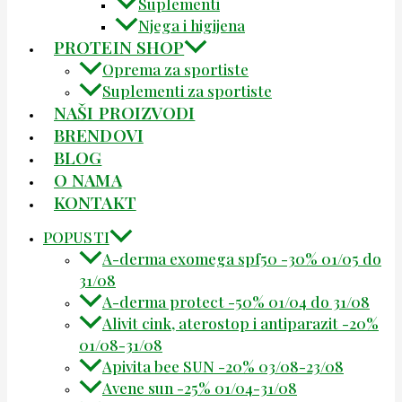
Suplementi
Njega i higijena
PROTEIN SHOP
Oprema za sportiste
Suplementi za sportiste
NAŠI PROIZVODI
BRENDOVI
BLOG
O NAMA
KONTAKT
POPUSTI
A-derma exomega spf50 -30% 01/05 do
31/08
A-derma protect -50% 01/04 do 31/08
Alivit cink, aterostop i antiparazit -20%
01/08-31/08
Apivita bee SUN -20% 03/08-23/08
Avene sun -25% 01/04-31/08