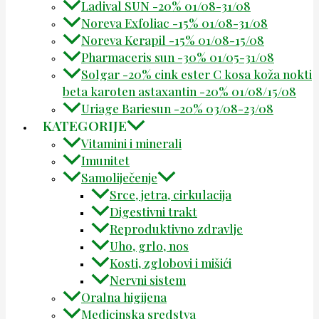
Ladival SUN -20% 01/08-31/08
Noreva Exfoliac -15% 01/08-31/08
Noreva Kerapil -15% 01/08-15/08
Pharmaceris sun -30% 01/05-31/08
Solgar -20% cink ester C kosa koža nokti
beta karoten astaxantin -20% 01/08/15/08
Uriage Bariesun -20% 03/08-23/08
KATEGORIJE
Vitamini i minerali
Imunitet
Samoliječenje
Srce, jetra, cirkulacija
Digestivni trakt
Reproduktivno zdravlje
Uho, grlo, nos
Kosti, zglobovi i mišići
Nervni sistem
Oralna higijena
Medicinska sredstva