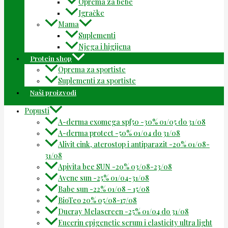
Oprema za bebe
Igračke
Mama
Suplementi
Njega i higijena
Protein shop
Oprema za sportiste
Suplementi za sportiste
Naši proizvodi
Popusti
A-derma exomega spf50 -30% 01/05 do 31/08
A-derma protect -50% 01/04 do 31/08
Alivit cink, aterostop i antiparazit -20% 01/08-
31/08
Apivita bee SUN -20% 03/08-23/08
Avene sun -25% 01/04-31/08
Babe sun -22% 01/08 – 15/08
BioTeo 20% 05/08-17/08
Ducray Melascreen -25% 01/04 do 31/08
Eucerin epigenetic serum i elasticity ultra light