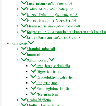
Eucerin sun -30% 01/06-31/08
Ladival SUN -20% 01/08-31/08
Noreva Exfoliac -15% 01/08-31/08
Noreva Kerapil -15% 01/08-15/08
Pharmaceris sun -30% 01/05-31/08
Solgar ester C astaxantin beta karoten cink kosa k
Uriage Bariesun -20% 03/08-23/08
Kategorije
Vitamini i minerali
Imunitet
Samoliječenje
Srce, jetra, cirkulacija
Digestivni trakt
Reproduktivno zdravlje
Uho, grlo, nos
Kosti, zglobovi i mišići
Nervni sistem
Oralna higijena
Medicinska sredstva