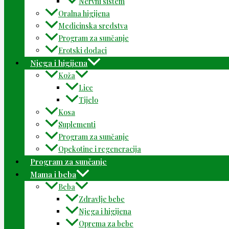
Nervni sistem
Oralna higijena
Medicinska sredstva
Program za sunčanje
Erotski dodaci
Njega i higijena
Koža
Lice
Tijelo
Kosa
Suplementi
Program za sunčanje
Opekotine i regeneracija
Program za sunčanje
Mama i beba
Beba
Zdravlje bebe
Njega i higijena
Oprema za bebe