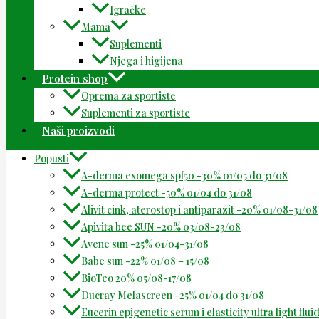
Igračke
Mama
Suplementi
Njega i higijena
Protein shop
Oprema za sportiste
Suplementi za sportiste
Naši proizvodi
Popusti
A-derma exomega spf50 -30% 01/05 do 31/08
A-derma protect -50% 01/04 do 31/08
Alivit cink, aterostop i antiparazit -20% 01/08-31/08
Apivita bee SUN -20% 03/08-23/08
Avene sun -25% 01/04-31/08
Babe sun -22% 01/08 – 15/08
BioTeo 20% 05/08-17/08
Ducray Melascreen -25% 01/04 do 31/08
Eucerin epigenetic serum i elasticity ultra light flu