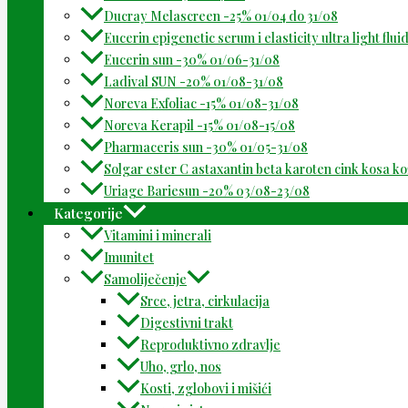
Ducray Melascreen -25% 01/04 do 31/08
Eucerin epigenetic serum i elasticity ultra light flu
Eucerin sun -30% 01/06-31/08
Ladival SUN -20% 01/08-31/08
Noreva Exfoliac -15% 01/08-31/08
Noreva Kerapil -15% 01/08-15/08
Pharmaceris sun -30% 01/05-31/08
Solgar ester C astaxantin beta karoten cink kosa k
Uriage Bariesun -20% 03/08-23/08
Kategorije
Vitamini i minerali
Imunitet
Samoliječenje
Srce, jetra, cirkulacija
Digestivni trakt
Reproduktivno zdravlje
Uho, grlo, nos
Kosti, zglobovi i mišići