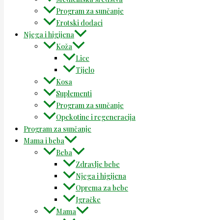
Program za sunčanje
Erotski dodaci
Njega i higijena
Koža
Lice
Tijelo
Kosa
Suplementi
Program za sunčanje
Opekotine i regeneracija
Program za sunčanje
Mama i beba
Beba
Zdravlje bebe
Njega i higijena
Oprema za bebe
Igračke
Mama