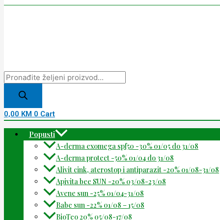
0,00
KM
0
Cart
Popusti
A-derma exomega spf50 -30% 01/05 do 31/08
A-derma protect -50% 01/04 do 31/08
Alivit cink, aterostop i antiparazit -20% 01/08-31/08
Apivita bee SUN -20% 03/08-23/08
Avene sun -25% 01/04-31/08
Babe sun -22% 01/08 – 15/08
BioTeo 20% 05/08-17/08