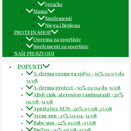
Igračke
Mama
Suplementi
Njega i higijena
PROTEIN SHOP
Oprema za sportiste
Suplementi za sportiste
NAŠI PROIZVODI
POPUSTI
A-derma exomega spf50 -30% 01/05 do
31/08
A-derma protect -50% 01/04 do 31/08
Alivit cink, aterostop i antiparazit -20%
01/08-31/08
Apivita bee SUN -20% 03/08-23/08
Avene sun -25% 01/04-31/08
Babe sun -22% 01/08 -15/08
BioTeo -20% 05/08-17/08