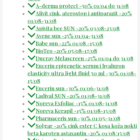
A-derma protect -50% 01/04 do 31/08
Alivit cink, aterostop i antiparazit -20%
01/08-31/08
Apivita bee SUN -20% 03/08-23/08
Avene sun -25% 01/04-31/08
Babe sun -22% 01/08 -15/08
BioTeo -20% 05/08-17/08
Ducray Melascreen -25% 01/04 do 31/08
Eucerin epigenetic serum i hyaluron
elasticity ultra light fluid 50 ml -30% 01/08-
15/08
Eucerin sun -30% 01/06-31/08
Ladival SUN -20% 01/08-31/08
Noreva Exfoliac -15% 01/08-31/08
Noreva Kerapil -15% 01/08-15/08
Pharmaceris sun -30% 01/05-31/08
Solgar -20% cink ester C kosa koža nokti
beta karoten astaxantin -20% 01/08/15/08