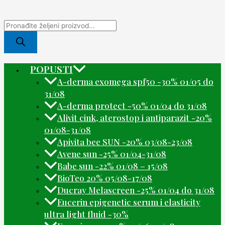
POPUSTI
A-derma exomega spf50 -30% 01/05 do
31/08
A-derma protect -50% 01/04 do 31/08
Alivit cink, aterostop i antiparazit -20%
01/08-31/08
Apivita bee SUN -20% 03/08-23/08
Avene sun -25% 01/04-31/08
Babe sun -22% 01/08 – 15/08
BioTeo 20% 05/08-17/08
Ducray Melascreen -25% 01/04 do 31/08
Eucerin epigenetic serum i elasticity
ultra light fluid -30%