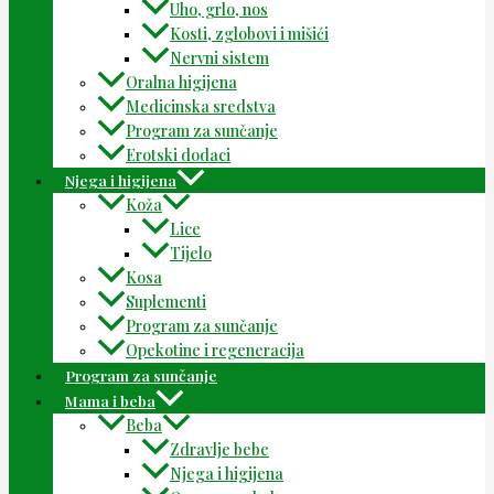
Uho, grlo, nos
Kosti, zglobovi i mišići
Nervni sistem
Oralna higijena
Medicinska sredstva
Program za sunčanje
Erotski dodaci
Njega i higijena
Koža
Lice
Tijelo
Kosa
Suplementi
Program za sunčanje
Opekotine i regeneracija
Program za sunčanje
Mama i beba
Beba
Zdravlje bebe
Njega i higijena