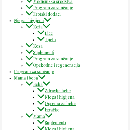
Medicinska sredstva
Program za sunčanje
Erotski dodaci
Njega i higijena
Koža
Lice
Tijelo
Kosa
Suplementi
Program za sunčanje
Opekotine i regeneracija
Program za sunčanje
Mama i beba
Beba
Zdravlje bebe
Njega i higijena
Oprema za bebe
Igračke
Mama
Suplementi
Njega i higijena