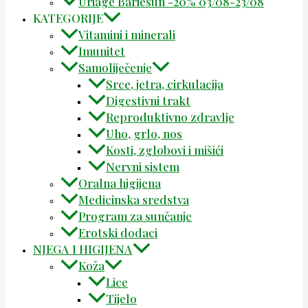
Uriage Bariesun -20% 03/08-23/08
KATEGORIJE
Vitamini i minerali
Imunitet
Samoliječenje
Srce, jetra, cirkulacija
Digestivni trakt
Reproduktivno zdravlje
Uho, grlo, nos
Kosti, zglobovi i mišići
Nervni sistem
Oralna higijena
Medicinska sredstva
Program za sunčanje
Erotski dodaci
NJEGA I HIGIJENA
Koža
Lice
Tijelo