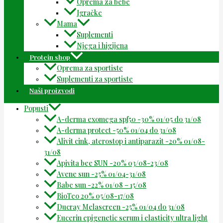
Oprema za bebe
Igračke
Mama
Suplementi
Njega i higijena
Protein shop
Oprema za sportiste
Suplementi za sportiste
Naši proizvodi
Popusti
A-derma exomega spf50 -30% 01/05 do 31/08
A-derma protect -50% 01/04 do 31/08
Alivit cink, aterostop i antiparazit -20% 01/08-
31/08
Apivita bee SUN -20% 03/08-23/08
Avene sun -25% 01/04-31/08
Babe sun -22% 01/08 – 15/08
BioTeo 20% 05/08-17/08
Ducray Melascreen -25% 01/04 do 31/08
Eucerin epigenetic serum i elasticity ultra light