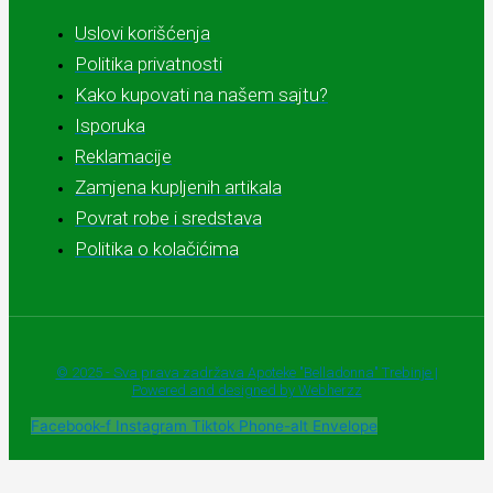
Uslovi korišćenja
Politika privatnosti
Kako kupovati na našem sajtu?
Isporuka
Reklamacije
Zamjena kupljenih artikala
Povrat robe i sredstava
Politika o kolačićima
© 2025 - Sva prava zadržava Apoteke "Belladonna" Trebinje |
Powered and designed by Webherzz
Facebook-f
Instagram
Tiktok
Phone-alt
Envelope