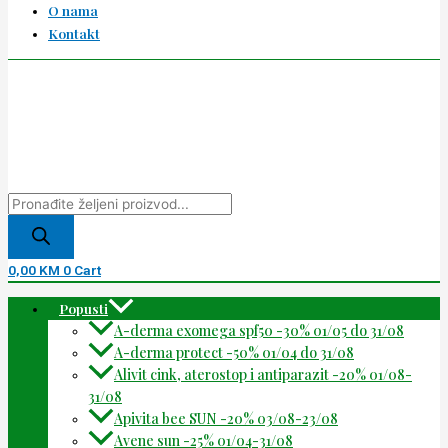
O nama
Kontakt
0,00
KM
0
Cart
Popusti
A-derma exomega spf50 -30% 01/05 do 31/08
A-derma protect -50% 01/04 do 31/08
Alivit cink, aterostop i antiparazit -20% 01/08-
31/08
Apivita bee SUN -20% 03/08-23/08
Avene sun -25% 01/04-31/08