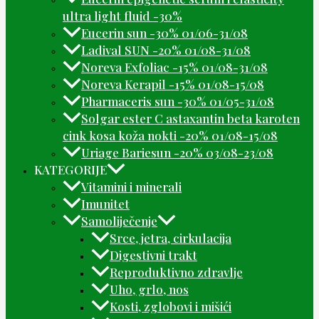
ultra light fluid -30%
Eucerin sun -30% 01/06-31/08
Ladival SUN -20% 01/08-31/08
Noreva Exfoliac -15% 01/08-31/08
Noreva Kerapil -15% 01/08-15/08
Pharmaceris sun -30% 01/05-31/08
Solgar ester C astaxantin beta karoten
cink kosa koža nokti -20% 01/08-15/08
Uriage Bariesun -20% 03/08-23/08
KATEGORIJE
Vitamini i minerali
Imunitet
Samoliječenje
Srce, jetra, cirkulacija
Digestivni trakt
Reproduktivno zdravlje
Uho, grlo, nos
Kosti, zglobovi i mišići