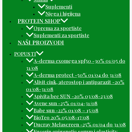
Suplementi
Njega i higijena
PROTEIN SHOP
Oprema za sportiste
Suplementi za sportiste
NAŠI PROIZVODI
POPUSTI
A-derma exomega spf50 -30% 01/05 do
31/08
A-derma protect -50% 01/04 do 31/08
Alivit cink, aterostop i antiparazit -20%
01/08-31/08
Apivita bee SUN -20% 03/08-23/08
Avene sun -25% 01/04-31/08
Babe sun -22% 01/08 – 15/08
BioTeo 20% 05/08-17/08
Ducray Melascreen -25% 01/04 do 31/08
Eucerin epigenetic serum i elasticity