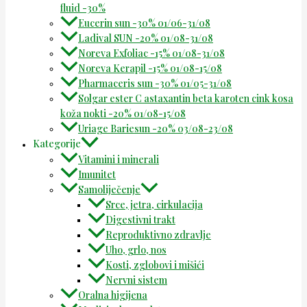
fluid -30%
Eucerin sun -30% 01/06-31/08
Ladival SUN -20% 01/08-31/08
Noreva Exfoliac -15% 01/08-31/08
Noreva Kerapil -15% 01/08-15/08
Pharmaceris sun -30% 01/05-31/08
Solgar ester C astaxantin beta karoten cink kosa
koža nokti -20% 01/08-15/08
Uriage Bariesun -20% 03/08-23/08
Kategorije
Vitamini i minerali
Imunitet
Samoliječenje
Srce, jetra, cirkulacija
Digestivni trakt
Reproduktivno zdravlje
Uho, grlo, nos
Kosti, zglobovi i mišići
Nervni sistem
Oralna higijena