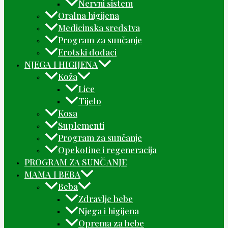
Nervni sistem
Oralna higijena
Medicinska sredstva
Program za sunčanje
Erotski dodaci
NJEGA I HIGIJENA
Koža
Lice
Tijelo
Kosa
Suplementi
Program za sunčanje
Opekotine i regeneracija
PROGRAM ZA SUNČANJE
MAMA I BEBA
Beba
Zdravlje bebe
Njega i higijena
Oprema za bebe