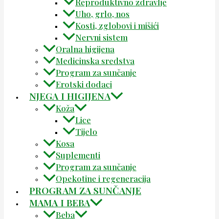
Reproduktivno zdravlje
Uho, grlo, nos
Kosti, zglobovi i mišići
Nervni sistem
Oralna higijena
Medicinska sredstva
Program za sunčanje
Erotski dodaci
NJEGA I HIGIJENA
Koža
Lice
Tijelo
Kosa
Suplementi
Program za sunčanje
Opekotine i regeneracija
PROGRAM ZA SUNČANJE
MAMA I BEBA
Beba