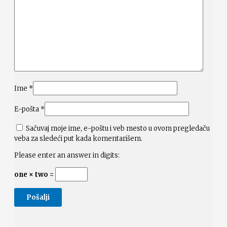
Ime
*
E-pošta
*
Sačuvaj moje ime, e-poštu i veb mesto u ovom pregledaču
veba za sledeći put kada komentarišem.
Please enter an answer in digits:
one × two =