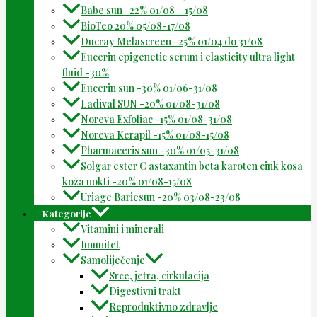
Babe sun -22% 01/08 – 15/08
BioTeo 20% 05/08-17/08
Ducray Melascreen -25% 01/04 do 31/08
Eucerin epigenetic serum i elasticity ultra light
fluid -30%
Eucerin sun -30% 01/06-31/08
Ladival SUN -20% 01/08-31/08
Noreva Exfoliac -15% 01/08-31/08
Noreva Kerapil -15% 01/08-15/08
Pharmaceris sun -30% 01/05-31/08
Solgar ester C astaxantin beta karoten cink kosa
koža nokti -20% 01/08-15/08
Uriage Bariesun -20% 03/08-23/08
Kategorije
Vitamini i minerali
Imunitet
Samoliječenje
Srce, jetra, cirkulacija
Digestivni trakt
Reproduktivno zdravlje