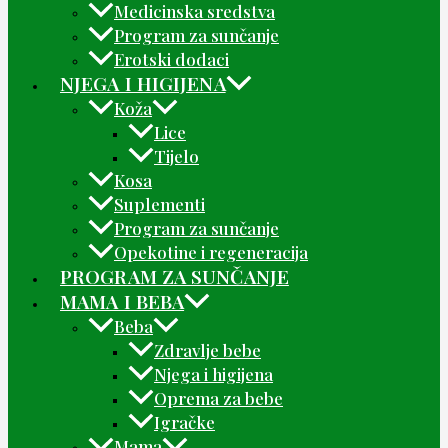
Medicinska sredstva
Program za sunčanje
Erotski dodaci
NJEGA I HIGIJENA
Koža
Lice
Tijelo
Kosa
Suplementi
Program za sunčanje
Opekotine i regeneracija
PROGRAM ZA SUNČANJE
MAMA I BEBA
Beba
Zdravlje bebe
Njega i higijena
Oprema za bebe
Igračke
Mama