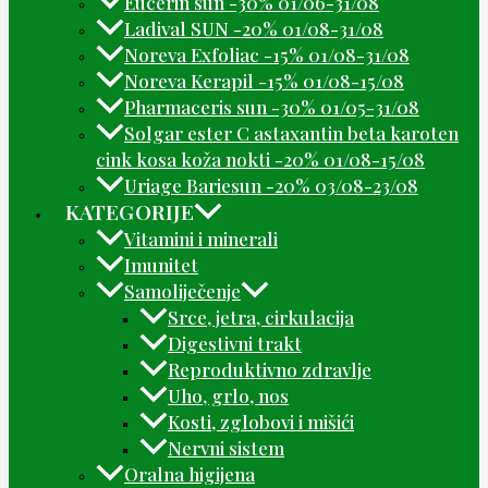
Eucerin sun -30% 01/06-31/08
Ladival SUN -20% 01/08-31/08
Noreva Exfoliac -15% 01/08-31/08
Noreva Kerapil -15% 01/08-15/08
Pharmaceris sun -30% 01/05-31/08
Solgar ester C astaxantin beta karoten
cink kosa koža nokti -20% 01/08-15/08
Uriage Bariesun -20% 03/08-23/08
KATEGORIJE
Vitamini i minerali
Imunitet
Samoliječenje
Srce, jetra, cirkulacija
Digestivni trakt
Reproduktivno zdravlje
Uho, grlo, nos
Kosti, zglobovi i mišići
Nervni sistem
Oralna higijena