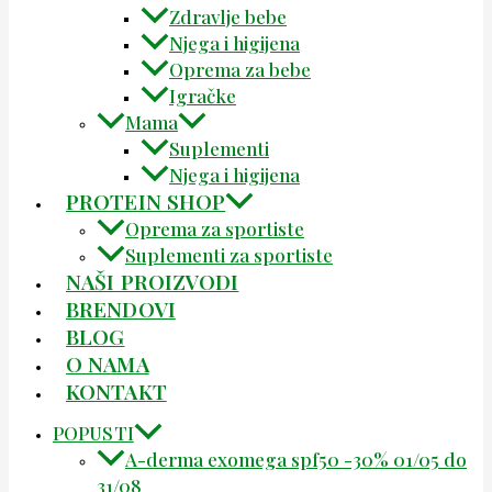
Zdravlje bebe
Njega i higijena
Oprema za bebe
Igračke
Mama
Suplementi
Njega i higijena
PROTEIN SHOP
Oprema za sportiste
Suplementi za sportiste
NAŠI PROIZVODI
BRENDOVI
BLOG
O NAMA
KONTAKT
POPUSTI
A-derma exomega spf50 -30% 01/05 do
31/08