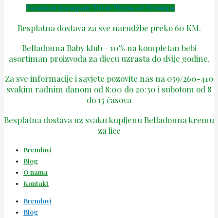
Facebook
Instagram
Tiktok
Phone-alt
Envelope
Besplatna dostava za sve narudžbe preko 60 KM.
Belladonna Baby klub - 10% na kompletan bebi
asortiman proizvoda za djecu uzrasta do dvije godine.
Za sve informacije i savjete pozovite nas na 059/260-410
svakim radnim danom od 8:00 do 20:30 i subotom od 8
do 15 časova
Besplatna dostava uz svaku kupljenu Belladonna kremu
za lice
Brendovi
Blog
O nama
Kontakt
Brendovi
Blog