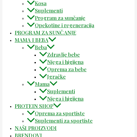
Kosa
Suplementi
Program za sunčanje
Opekotine i regeneracija
PROGRAM ZA SUNČANJE
MAMA I BEBA
Beba
Zdravlje bebe
Njega i higijena
Oprema za bebe
Igračke
Mama
Suplementi
Njega i higijena
PROTEIN SHOP
Oprema za sportiste
Suplementi za sportiste
NAŠI PROIZVODI
BRENDOVI