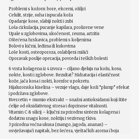
Problemi s kožom: bore, ekcemi, ožiljci
Celulit, strije, suha i ispucala koža
Opadanje kose, slabiji nokti i zubi
Loša cirkulacija, pucanje kapilara, proširene vene
Upale u zglobovima, ukočenost, reuma, artritis
Oštećena hrskavica, problemi s koljenima
Bolovi u kičmi, leđima ili kukovima
Loše kosti, osteoporoza, oslabljeni mišići
Oporavak poslije operacija, povreda i teških bolesti
6 vrsta kolagena iz 4 izvora – ciljano djeluju na kožu, kosu,
nokte, kosti i zglobove. Rezultat? Hidratacija i elastičnost
kože, jača kosa i nokti, komfor u pokretu.
Hijaluronska kiselina – vezuje vlagu, daje koži “plump” efekat
i podržava zglobove.
Kvercetin + mumio ekstrakt – snažni antioksidansi koji štite
ćelije od oksidativnog stresa i doprinose vitalnosti.
Vitamin C & silicij – ključni za prirodnu sintezu kolagena i
dodatnu snagu kose, noktiju i vezivnog tkiva.
3 prirodna voćna ukusa (mango, jagoda, ananas) –
osvježavajući napitak, bez šećera, vještačkih aroma i boja