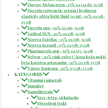
Ducray Melascreen -25% 01/04 do 31/08
Eucerin epigenetic serum i hyaluron
elasticity ultra light fluid 50 ml -30% 01/08-
15/08
Eucerin sun -30% 01/06-31/08
Ladival SUN -20% 01/08-31/08
Noreva Exfoliac -15% 01/08-31/08
Noreva Kerapil -15% 01/08-15/08
Pharmaceris sun -30% 01/05-31/08
Solgar -20% cink ester C kosa koža nokti
beta karoten astaxantin -20% 01/08/15/08
Uriage Bariesun -20% 03/08-23/08
KATEGORIJE
Vitamini i minerali
Imunitet
Samoliječenje
Srce, jetra, cirkulacija
Digestivni trakt