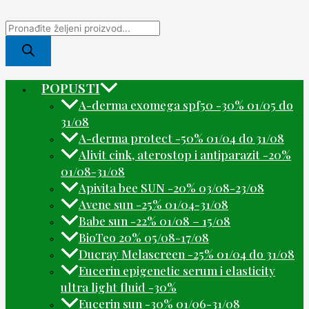
POPUSTI
A-derma exomega spf50 -30% 01/05 do
31/08
A-derma protect -50% 01/04 do 31/08
Alivit cink, aterostop i antiparazit -20%
01/08-31/08
Apivita bee SUN -20% 03/08-23/08
Avene sun -25% 01/04-31/08
Babe sun -22% 01/08 – 15/08
BioTeo 20% 05/08-17/08
Ducray Melascreen -25% 01/04 do 31/08
Eucerin epigenetic serum i elasticity
ultra light fluid -30%
Eucerin sun -30% 01/06-31/08