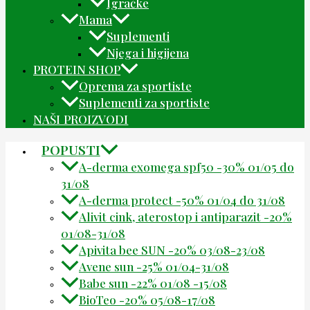
Igračke
Mama
Suplementi
Njega i higijena
PROTEIN SHOP
Oprema za sportiste
Suplementi za sportiste
NAŠI PROIZVODI
POPUSTI
A-derma exomega spf50 -30% 01/05 do
31/08
A-derma protect -50% 01/04 do 31/08
Alivit cink, aterostop i antiparazit -20%
01/08-31/08
Apivita bee SUN -20% 03/08-23/08
Avene sun -25% 01/04-31/08
Babe sun -22% 01/08 -15/08
BioTeo -20% 05/08-17/08