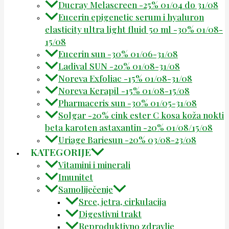
Ducray Melascreen -25% 01/04 do 31/08
Eucerin epigenetic serum i hyaluron
elasticity ultra light fluid 50 ml -30% 01/08-
15/08
Eucerin sun -30% 01/06-31/08
Ladival SUN -20% 01/08-31/08
Noreva Exfoliac -15% 01/08-31/08
Noreva Kerapil -15% 01/08-15/08
Pharmaceris sun -30% 01/05-31/08
Solgar -20% cink ester C kosa koža nokti
beta karoten astaxantin -20% 01/08/15/08
Uriage Bariesun -20% 03/08-23/08
KATEGORIJE
Vitamini i minerali
Imunitet
Samoliječenje
Srce, jetra, cirkulacija
Digestivni trakt
Reproduktivno zdravlje