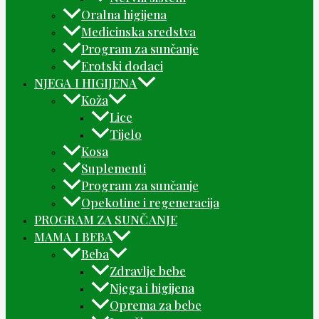
Oralna higijena
Medicinska sredstva
Program za sunčanje
Erotski dodaci
NJEGA I HIGIJENA
Koža
Lice
Tijelo
Kosa
Suplementi
Program za sunčanje
Opekotine i regeneracija
PROGRAM ZA SUNČANJE
MAMA I BEBA
Beba
Zdravlje bebe
Njega i higijena
Oprema za bebe