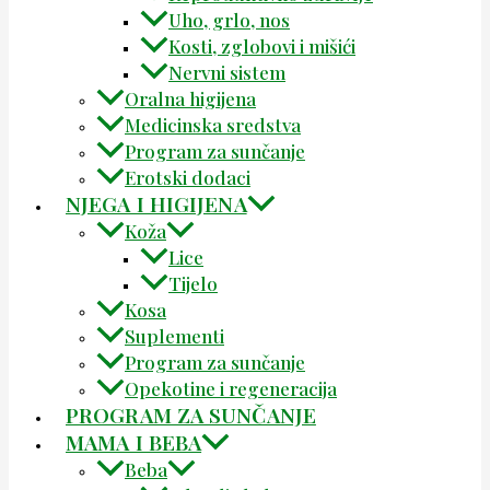
Uho, grlo, nos
Kosti, zglobovi i mišići
Nervni sistem
Oralna higijena
Medicinska sredstva
Program za sunčanje
Erotski dodaci
NJEGA I HIGIJENA
Koža
Lice
Tijelo
Kosa
Suplementi
Program za sunčanje
Opekotine i regeneracija
PROGRAM ZA SUNČANJE
MAMA I BEBA
Beba