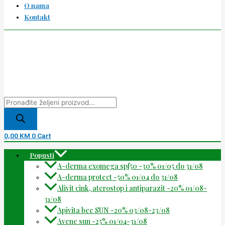
O nama
Kontakt
0,00
KM
0
Cart
Popusti
A-derma exomega spf50 -30% 01/05 do 31/08
A-derma protect -50% 01/04 do 31/08
Alivit cink, aterostop i antiparazit -20% 01/08-
31/08
Apivita bee SUN -20% 03/08-23/08
Avene sun -25% 01/04-31/08