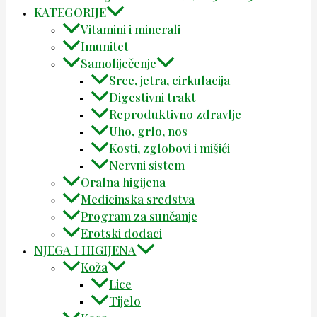
KATEGORIJE
Vitamini i minerali
Imunitet
Samoliječenje
Srce, jetra, cirkulacija
Digestivni trakt
Reproduktivno zdravlje
Uho, grlo, nos
Kosti, zglobovi i mišići
Nervni sistem
Oralna higijena
Medicinska sredstva
Program za sunčanje
Erotski dodaci
NJEGA I HIGIJENA
Koža
Lice
Tijelo