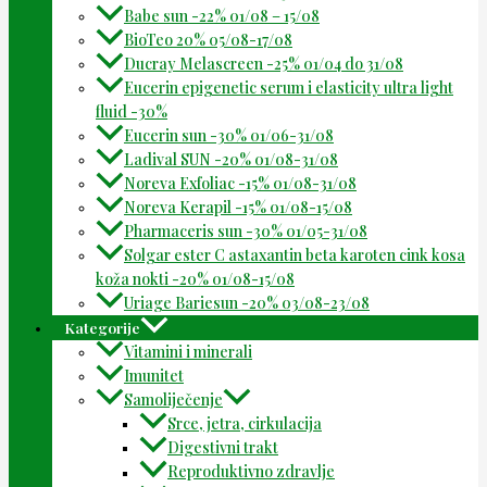
Babe sun -22% 01/08 – 15/08
BioTeo 20% 05/08-17/08
Ducray Melascreen -25% 01/04 do 31/08
Eucerin epigenetic serum i elasticity ultra light
fluid -30%
Eucerin sun -30% 01/06-31/08
Ladival SUN -20% 01/08-31/08
Noreva Exfoliac -15% 01/08-31/08
Noreva Kerapil -15% 01/08-15/08
Pharmaceris sun -30% 01/05-31/08
Solgar ester C astaxantin beta karoten cink kosa
koža nokti -20% 01/08-15/08
Uriage Bariesun -20% 03/08-23/08
Kategorije
Vitamini i minerali
Imunitet
Samoliječenje
Srce, jetra, cirkulacija
Digestivni trakt
Reproduktivno zdravlje