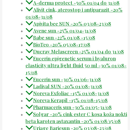
A-derma protect -50% 01/04 do 31/08
Alivit cink, aterostop i antiparazit -20%
01/08-31/08
Apivita bee SUN -20% 03/08-23/08
Avene sun -25% 01/04-31/08
Babe sun -22% 01/08 -15/08
BioTeo -20% 05/08-17/08
Ducray Melascreen -25% 01/04 do 31/08
Eucerin epigenetic serum i hyaluron
elasticity ultra light fluid 50 ml -30% 01/08-
15/08
Eucerin sun -30% 01/06-31/08
Ladival SUN -20% 01/08-31/08
Noreva Exfoliac -15% 01/08-31/08
Noreva Kerapil -15% 01/08-15/08
Pharmaceris sun -30% 01/05-31/08
Solgar -20% cink ester C kosa koža nokti
beta karoten astaxantin -20% 01/08/15/08
Uriage Bariesun -20% 03/08-23/08