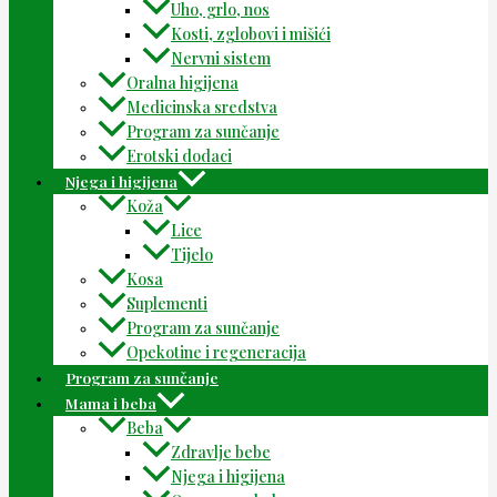
Uho, grlo, nos
Kosti, zglobovi i mišići
Nervni sistem
Oralna higijena
Medicinska sredstva
Program za sunčanje
Erotski dodaci
Njega i higijena
Koža
Lice
Tijelo
Kosa
Suplementi
Program za sunčanje
Opekotine i regeneracija
Program za sunčanje
Mama i beba
Beba
Zdravlje bebe
Njega i higijena