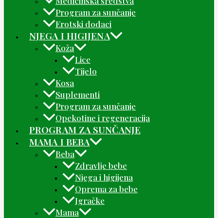
Medicinska sredstva
Program za sunčanje
Erotski dodaci
NJEGA I HIGIJENA
Koža
Lice
Tijelo
Kosa
Suplementi
Program za sunčanje
Opekotine i regeneracija
PROGRAM ZA SUNČANJE
MAMA I BEBA
Beba
Zdravlje bebe
Njega i higijena
Oprema za bebe
Igračke
Mama