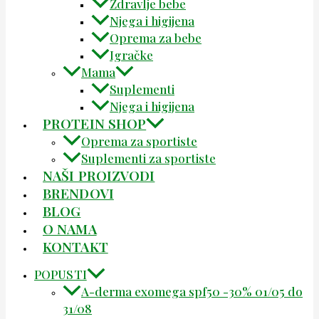
Zdravlje bebe
Njega i higijena
Oprema za bebe
Igračke
Mama
Suplementi
Njega i higijena
PROTEIN SHOP
Oprema za sportiste
Suplementi za sportiste
NAŠI PROIZVODI
BRENDOVI
BLOG
O NAMA
KONTAKT
POPUSTI
A-derma exomega spf50 -30% 01/05 do
31/08