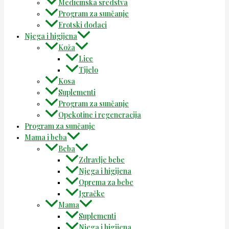
Medicinska sredstva
Program za sunčanje
Erotski dodaci
Njega i higijena
Koža
Lice
Tijelo
Kosa
Suplementi
Program za sunčanje
Opekotine i regeneracija
Program za sunčanje
Mama i beba
Beba
Zdravlje bebe
Njega i higijena
Oprema za bebe
Igračke
Mama
Suplementi
Njega i higijena