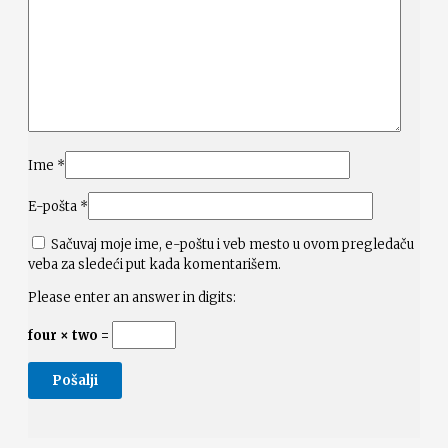
Ime
*
E-pošta
*
Sačuvaj moje ime, e-poštu i veb mesto u ovom pregledaču
veba za sledeći put kada komentarišem.
Please enter an answer in digits:
four × two =