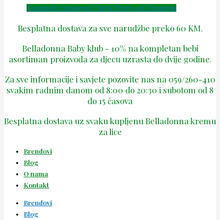
Facebook
Instagram
Tiktok
Phone-alt
Envelope
Besplatna dostava za sve narudžbe preko 60 KM.
Belladonna Baby klub - 10% na kompletan bebi
asortiman proizvoda za djecu uzrasta do dvije godine.
Za sve informacije i savjete pozovite nas na 059/260-410
svakim radnim danom od 8:00 do 20:30 i subotom od 8
do 15 časova
Besplatna dostava uz svaku kupljenu Belladonna kremu
za lice
Brendovi
Blog
O nama
Kontakt
Brendovi
Blog