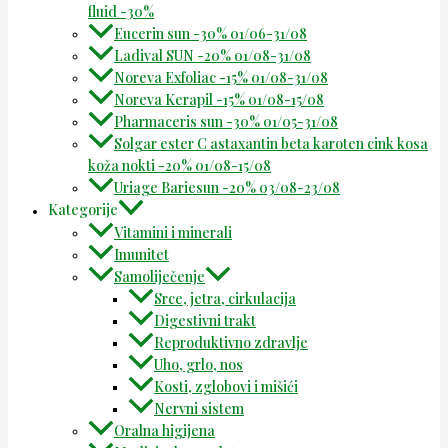
fluid -30%
Eucerin sun -30% 01/06-31/08
Ladival SUN -20% 01/08-31/08
Noreva Exfoliac -15% 01/08-31/08
Noreva Kerapil -15% 01/08-15/08
Pharmaceris sun -30% 01/05-31/08
Solgar ester C astaxantin beta karoten cink kosa
koža nokti -20% 01/08-15/08
Uriage Bariesun -20% 03/08-23/08
Kategorije
Vitamini i minerali
Imunitet
Samoliječenje
Srce, jetra, cirkulacija
Digestivni trakt
Reproduktivno zdravlje
Uho, grlo, nos
Kosti, zglobovi i mišići
Nervni sistem
Oralna higijena