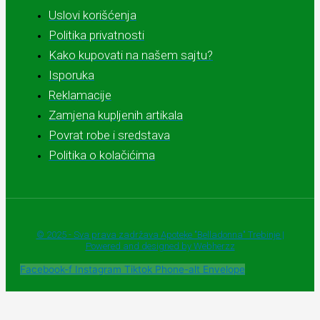
Uslovi korišćenja
Politika privatnosti
Kako kupovati na našem sajtu?
Isporuka
Reklamacije
Zamjena kupljenih artikala
Povrat robe i sredstava
Politika o kolačićima
© 2025 - Sva prava zadržava Apoteke "Belladonna" Trebinje |
Powered and designed by Webherzz
Facebook-f
Instagram
Tiktok
Phone-alt
Envelope