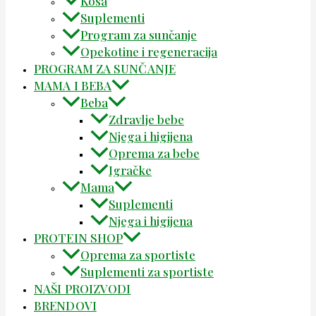
Kosa
Suplementi
Program za sunčanje
Opekotine i regeneracija
PROGRAM ZA SUNČANJE
MAMA I BEBA
Beba
Zdravlje bebe
Njega i higijena
Oprema za bebe
Igračke
Mama
Suplementi
Njega i higijena
PROTEIN SHOP
Oprema za sportiste
Suplementi za sportiste
NAŠI PROIZVODI
BRENDOVI