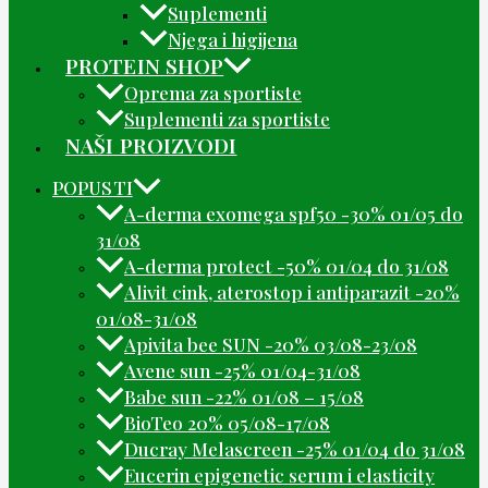
Suplementi
Njega i higijena
PROTEIN SHOP
Oprema za sportiste
Suplementi za sportiste
NAŠI PROIZVODI
POPUSTI
A-derma exomega spf50 -30% 01/05 do
31/08
A-derma protect -50% 01/04 do 31/08
Alivit cink, aterostop i antiparazit -20%
01/08-31/08
Apivita bee SUN -20% 03/08-23/08
Avene sun -25% 01/04-31/08
Babe sun -22% 01/08 – 15/08
BioTeo 20% 05/08-17/08
Ducray Melascreen -25% 01/04 do 31/08
Eucerin epigenetic serum i elasticity