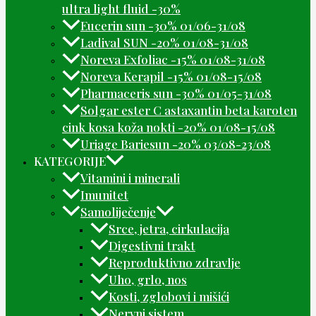
ultra light fluid -30%
Eucerin sun -30% 01/06-31/08
Ladival SUN -20% 01/08-31/08
Noreva Exfoliac -15% 01/08-31/08
Noreva Kerapil -15% 01/08-15/08
Pharmaceris sun -30% 01/05-31/08
Solgar ester C astaxantin beta karoten
cink kosa koža nokti -20% 01/08-15/08
Uriage Bariesun -20% 03/08-23/08
KATEGORIJE
Vitamini i minerali
Imunitet
Samoliječenje
Srce, jetra, cirkulacija
Digestivni trakt
Reproduktivno zdravlje
Uho, grlo, nos
Kosti, zglobovi i mišići
Nervni sistem