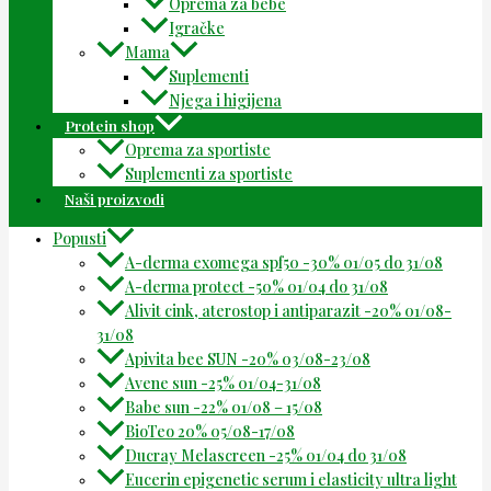
Oprema za bebe
Igračke
Mama
Suplementi
Njega i higijena
Protein shop
Oprema za sportiste
Suplementi za sportiste
Naši proizvodi
Popusti
A-derma exomega spf50 -30% 01/05 do 31/08
A-derma protect -50% 01/04 do 31/08
Alivit cink, aterostop i antiparazit -20% 01/08-
31/08
Apivita bee SUN -20% 03/08-23/08
Avene sun -25% 01/04-31/08
Babe sun -22% 01/08 – 15/08
BioTeo 20% 05/08-17/08
Ducray Melascreen -25% 01/04 do 31/08
Eucerin epigenetic serum i elasticity ultra light