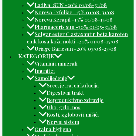
Ladival SUN -20% 01/08-31/08
Noreva Exfoliac -15% 01/08-31/08
Noreva Kerapil -15% 01/08-15/08
Pharmaceris sun -30% 01/05-31/08
Solgar ester C astaxantin beta karoten
cink kosa koža nokti -20% 01/08-15/08
Uriage Bariesun -20% 03/08-23/08
KATEGORIJE
Vitamini i minerali
Imunitet
Samoliječenje
Srce, jetra, cirkulacija
Digestivni trakt
Reproduktivno zdravlje
Uho, grlo, nos
Kosti, zglobovi i mišići
Nervni sistem
Oralna higijena