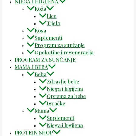
NJEGA I HIGIJENA
Koža
Lice
Tijelo
Kosa
Suplementi
Program za sunčanje
Opekotine i regeneracija
PROGRAM ZA SUNČANJE
MAMA I BEBA
Beba
Zdravlje bebe
Njega i higijena
Oprema za bebe
Igračke
Mama
Suplementi
Njega i higijena
PROTEIN SHOP