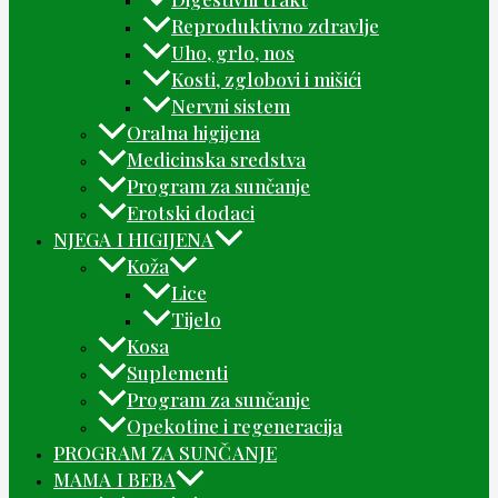
Reproduktivno zdravlje
Uho, grlo, nos
Kosti, zglobovi i mišići
Nervni sistem
Oralna higijena
Medicinska sredstva
Program za sunčanje
Erotski dodaci
NJEGA I HIGIJENA
Koža
Lice
Tijelo
Kosa
Suplementi
Program za sunčanje
Opekotine i regeneracija
PROGRAM ZA SUNČANJE
MAMA I BEBA