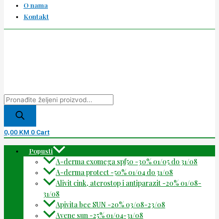
O nama
Kontakt
0,00
KM
0
Cart
Popusti
A-derma exomega spf50 -30% 01/05 do 31/08
A-derma protect -50% 01/04 do 31/08
Alivit cink, aterostop i antiparazit -20% 01/08-
31/08
Apivita bee SUN -20% 03/08-23/08
Avene sun -25% 01/04-31/08