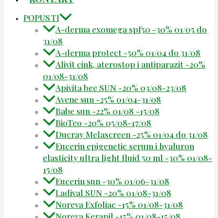
POPUSTI
A-derma exomega spf50 -30% 01/05 do
31/08
A-derma protect -50% 01/04 do 31/08
Alivit cink, aterostop i antiparazit -20%
01/08-31/08
Apivita bee SUN -20% 03/08-23/08
Avene sun -25% 01/04-31/08
Babe sun -22% 01/08 -15/08
BioTeo -20% 05/08-17/08
Ducray Melascreen -25% 01/04 do 31/08
Eucerin epigenetic serum i hyaluron
elasticity ultra light fluid 50 ml -30% 01/08-
15/08
Eucerin sun -30% 01/06-31/08
Ladival SUN -20% 01/08-31/08
Noreva Exfoliac -15% 01/08-31/08
Noreva Kerapil -15% 01/08-15/08