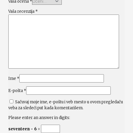
Vaša ocena
*
Vaša recenzija
*
Ime
*
E-pošta
*
Sačuvaj moje ime, e-poštu i veb mesto u ovom pregledaču
veba za sledeći put kada komentarišem.
Please enter an answer in digits:
seventeen − 6 =