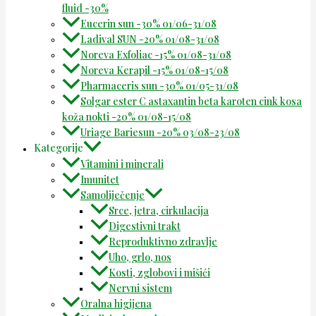
fluid -30%
Eucerin sun -30% 01/06-31/08
Ladival SUN -20% 01/08-31/08
Noreva Exfoliac -15% 01/08-31/08
Noreva Kerapil -15% 01/08-15/08
Pharmaceris sun -30% 01/05-31/08
Solgar ester C astaxantin beta karoten cink kosa
koža nokti -20% 01/08-15/08
Uriage Bariesun -20% 03/08-23/08
Kategorije
Vitamini i minerali
Imunitet
Samoliječenje
Srce, jetra, cirkulacija
Digestivni trakt
Reproduktivno zdravlje
Uho, grlo, nos
Kosti, zglobovi i mišići
Nervni sistem
Oralna higijena