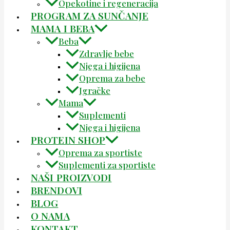
Opekotine i regeneracija
PROGRAM ZA SUNČANJE
MAMA I BEBA
Beba
Zdravlje bebe
Njega i higijena
Oprema za bebe
Igračke
Mama
Suplementi
Njega i higijena
PROTEIN SHOP
Oprema za sportiste
Suplementi za sportiste
NAŠI PROIZVODI
BRENDOVI
BLOG
O NAMA
KONTAKT