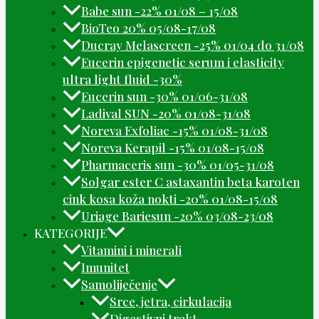
Babe sun -22% 01/08 – 15/08
BioTeo 20% 05/08-17/08
Ducray Melascreen -25% 01/04 do 31/08
Eucerin epigenetic serum i elasticity
ultra light fluid -30%
Eucerin sun -30% 01/06-31/08
Ladival SUN -20% 01/08-31/08
Noreva Exfoliac -15% 01/08-31/08
Noreva Kerapil -15% 01/08-15/08
Pharmaceris sun -30% 01/05-31/08
Solgar ester C astaxantin beta karoten
cink kosa koža nokti -20% 01/08-15/08
Uriage Bariesun -20% 03/08-23/08
KATEGORIJE
Vitamini i minerali
Imunitet
Samoliječenje
Srce, jetra, cirkulacija
Digestivni trakt