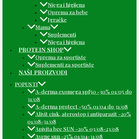
Njega i higijena
Oprema za bebe
Igračke
Mama
Suplementi
Njega i higijena
PROTEIN SHOP
Oprema za sportiste
Suplementi za sportiste
NAŠI PROIZVODI
POPUSTI
A-derma exomega spf50 -30% 01/05 do
31/08
A-derma protect -50% 01/04 do 31/08
Alivit cink, aterostop i antiparazit -20%
01/08-31/08
Apivita bee SUN -20% 03/08-23/08
Avene sun -25% 01/04-31/08