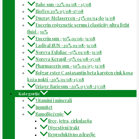
Babe sun -22% 01/08 – 15/08
BioTeo 20% 05/08-17/08
Ducray Melascreen -25% 01/04 do 31/08
Eucerin epigenetic serum i elasticity ultra light
fluid -30%
Eucerin sun -30% 01/06-31/08
Ladival SUN -20% 01/08-31/08
Noreva Exfoliac -15% 01/08-31/08
Noreva Kerapil -15% 01/08-15/08
Pharmaceris sun -30% 01/05-31/08
Solgar ester C astaxantin beta karoten cink kosa
koža nokti -20% 01/08-15/08
Uriage Bariesun -20% 03/08-23/08
Kategorije
Vitamini i minerali
Imunitet
Samoliječenje
Srce, jetra, cirkulacija
Digestivni trakt
Reproduktivno zdravlje