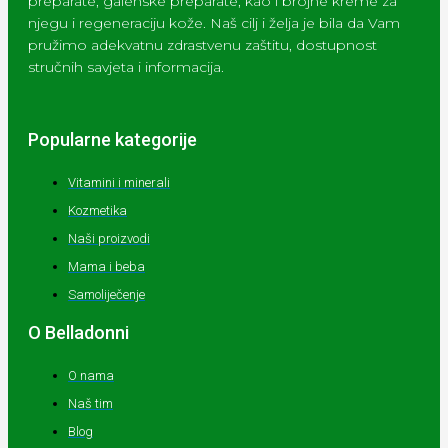
preparate, galenske preparate, kao i brojne kreme za
njegu i regeneraciju kože. Naš cilj i želja je bila da Vam
pružimo adekvatnu zdrastvenu zaštitu, dostupnost
stručnih savjeta i informacija.
Popularne kategorije
Vitamini i minerali
Kozmetika
Naši proizvodi
Mama i beba
Samoliječenje
O Belladonni
O nama
Naš tim
Blog