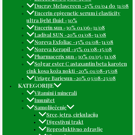
Ducray Melascreen -25% 01/04 do 31/08
Eucerin epigenetic serum i elasticity
ultra light fluid -30%
Eucerin sun -30% 01/06-31/08
Ladival SUN -20% 01/08-31/08
Noreva Exfoliac -15% 01/08-31/08
Noreva Kerapil -15% 01/08-15/08
Pharmaceris sun -30% 01/05-31/08
Solgar ester C astaxantin beta karoten
cink kosa koža nokti -20% 01/08-15/08
Uriage Bariesun -20% 03/08-23/08
KATEGORIJE
Vitamini i minerali
Imunitet
Samoliječenje
Srce, jetra, cirkulacija
Digestivni trakt
Reproduktivno zdravlje