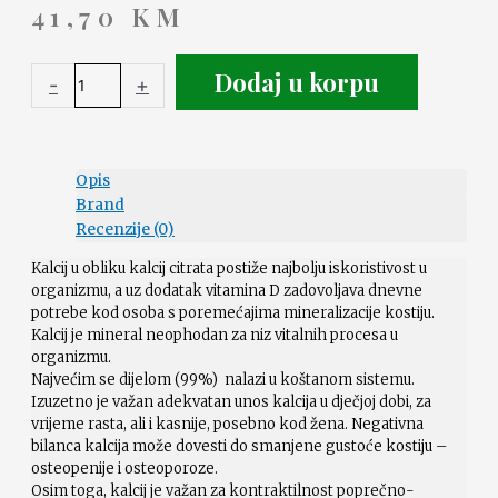
41,70
KM
Dodaj u korpu
-
+
Opis
Brand
Recenzije (0)
Kalcij u obliku kalcij citrata postiže najbolju iskoristivost u
organizmu, a uz dodatak vitamina D zadovoljava dnevne
potrebe kod osoba s poremećajima mineralizacije kostiju.
Kalcij je mineral neophodan za niz vitalnih procesa u
organizmu.
Najvećim se dijelom (99%) nalazi u koštanom sistemu.
Izuzetno je važan adekvatan unos kalcija u dječjoj dobi, za
vrijeme rasta, ali i kasnije, posebno kod žena. Negativna
bilanca kalcija može dovesti do smanjene gustoće kostiju –
osteopenije i osteoporoze.
Osim toga, kalcij je važan za kontraktilnost poprečno-