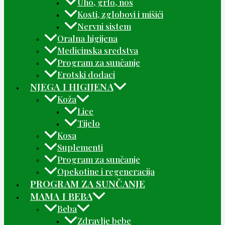
Uho, grlo, nos
Kosti, zglobovi i mišići
Nervni sistem
Oralna higijena
Medicinska sredstva
Program za sunčanje
Erotski dodaci
NJEGA I HIGIJENA
Koža
Lice
Tijelo
Kosa
Suplementi
Program za sunčanje
Opekotine i regeneracija
PROGRAM ZA SUNČANJE
MAMA I BEBA
Beba
Zdravlje bebe