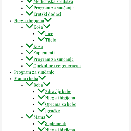
Medicinska sredstva
Program za sunčanje
Erotski dodaci
Njega i higijena
Koža
Lice
Tijelo
Kosa
Suplementi
Program za sunčanje
Opekotine i regeneracija
Program za sunčanje
Mama i beba
Beba
Zdravlje bebe
Njega i higijena
Oprema za bebe
Igračke
Mama
Suplementi
Njega i higijena