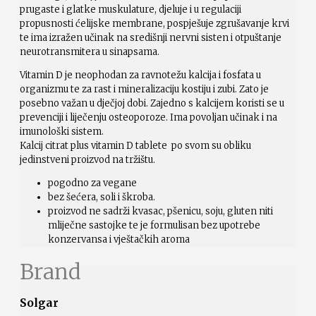
prugaste i glatke muskulature, djeluje i u regulaciji
propusnosti ćelijske membrane, pospješuje zgrušavanje krvi
te ima izražen učinak na središnji nervni sisten i otpuštanje
neurotransmitera u sinapsama.
Vitamin D je neophodan za ravnotežu kalcija i fosfata u
organizmu te za rast i mineralizaciju kostiju i zubi. Zato je
posebno važan u dječjoj dobi. Zajedno s kalcijem koristi se u
prevenciji i liječenju osteoporoze. Ima povoljan učinak i na
imunološki sistem.
Kalcij citrat plus vitamin D tablete po svom su obliku
jedinstveni proizvod na tržištu.
pogodno za vegane
bez šećera, soli i škroba.
proizvod ne sadrži kvasac, pšenicu, soju, gluten niti
mliječne sastojke te je formulisan bez upotrebe
konzervansa i vještačkih aroma
Brand
Solgar