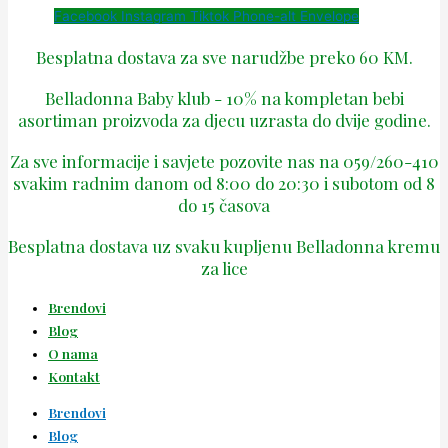
Facebook
Instagram
Tiktok
Phone-alt
Envelope
Besplatna dostava za sve narudžbe preko 60 KM.
Belladonna Baby klub - 10% na kompletan bebi
asortiman proizvoda za djecu uzrasta do dvije godine.
Za sve informacije i savjete pozovite nas na 059/260-410
svakim radnim danom od 8:00 do 20:30 i subotom od 8
do 15 časova
Besplatna dostava uz svaku kupljenu Belladonna kremu
za lice
Brendovi
Blog
O nama
Kontakt
Brendovi
Blog