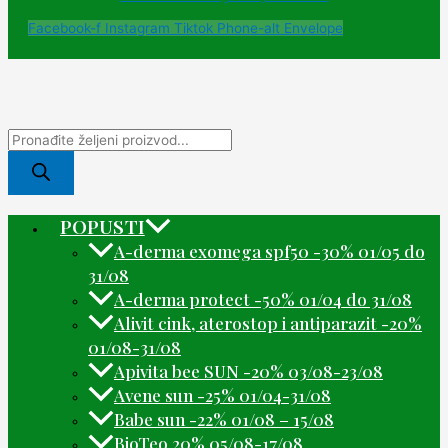
Facebook-f
Instagram
Tiktok
Phone-alt
Envelope
POPUSTI
A-derma exomega spf50 -30% 01/05 do
31/08
A-derma protect -50% 01/04 do 31/08
Alivit cink, aterostop i antiparazit -20%
01/08-31/08
Apivita bee SUN -20% 03/08-23/08
Avene sun -25% 01/04-31/08
Babe sun -22% 01/08 – 15/08
BioTeo 20% 05/08-17/08