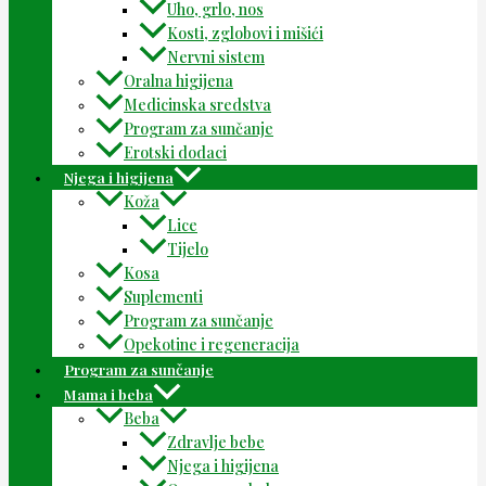
Uho, grlo, nos
Kosti, zglobovi i mišići
Nervni sistem
Oralna higijena
Medicinska sredstva
Program za sunčanje
Erotski dodaci
Njega i higijena
Koža
Lice
Tijelo
Kosa
Suplementi
Program za sunčanje
Opekotine i regeneracija
Program za sunčanje
Mama i beba
Beba
Zdravlje bebe
Njega i higijena