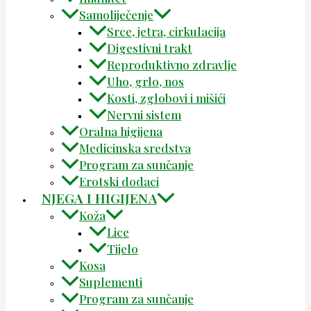
Samoliječenje
Srce, jetra, cirkulacija
Digestivni trakt
Reproduktivno zdravlje
Uho, grlo, nos
Kosti, zglobovi i mišići
Nervni sistem
Oralna higijena
Medicinska sredstva
Program za sunčanje
Erotski dodaci
NJEGA I HIGIJENA
Koža
Lice
Tijelo
Kosa
Suplementi
Program za sunčanje