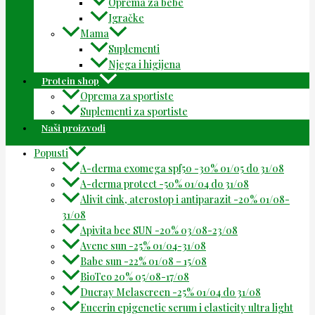
Oprema za bebe
Igračke
Mama
Suplementi
Njega i higijena
Protein shop
Oprema za sportiste
Suplementi za sportiste
Naši proizvodi
Popusti
A-derma exomega spf50 -30% 01/05 do 31/08
A-derma protect -50% 01/04 do 31/08
Alivit cink, aterostop i antiparazit -20% 01/08-
31/08
Apivita bee SUN -20% 03/08-23/08
Avene sun -25% 01/04-31/08
Babe sun -22% 01/08 – 15/08
BioTeo 20% 05/08-17/08
Ducray Melascreen -25% 01/04 do 31/08
Eucerin epigenetic serum i elasticity ultra light