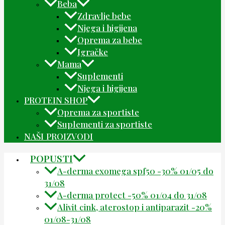
Beba
Zdravlje bebe
Njega i higijena
Oprema za bebe
Igračke
Mama
Suplementi
Njega i higijena
PROTEIN SHOP
Oprema za sportiste
Suplementi za sportiste
NAŠI PROIZVODI
POPUSTI
A-derma exomega spf50 -30% 01/05 do
31/08
A-derma protect -50% 01/04 do 31/08
Alivit cink, aterostop i antiparazit -20%
01/08-31/08