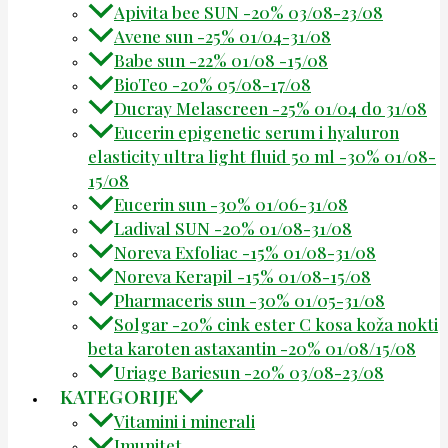
Apivita bee SUN -20% 03/08-23/08
Avene sun -25% 01/04-31/08
Babe sun -22% 01/08 -15/08
BioTeo -20% 05/08-17/08
Ducray Melascreen -25% 01/04 do 31/08
Eucerin epigenetic serum i hyaluron
elasticity ultra light fluid 50 ml -30% 01/08-
15/08
Eucerin sun -30% 01/06-31/08
Ladival SUN -20% 01/08-31/08
Noreva Exfoliac -15% 01/08-31/08
Noreva Kerapil -15% 01/08-15/08
Pharmaceris sun -30% 01/05-31/08
Solgar -20% cink ester C kosa koža nokti
beta karoten astaxantin -20% 01/08/15/08
Uriage Bariesun -20% 03/08-23/08
KATEGORIJE
Vitamini i minerali
Imunitet