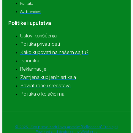
Kontakt
Svi brendovi
Politike i uputstva
Uslovi korišćenja
Politika privatnosti
Kako kupovati na našem sajtu?
Isporuka
Reklamacije
Zamjena kupljenih artikala
Povrat robe i sredstava
Politika o kolačićima
© 2025 - Sva prava zadržava Apoteke "Belladonna" Trebinje |
Powered and designed by Webherzz