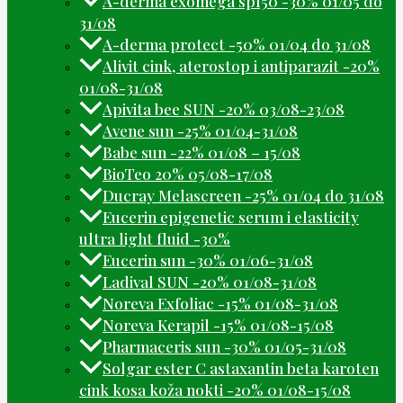
A-derma exomega spf50 -30% 01/05 do
31/08
A-derma protect -50% 01/04 do 31/08
Alivit cink, aterostop i antiparazit -20%
01/08-31/08
Apivita bee SUN -20% 03/08-23/08
Avene sun -25% 01/04-31/08
Babe sun -22% 01/08 – 15/08
BioTeo 20% 05/08-17/08
Ducray Melascreen -25% 01/04 do 31/08
Eucerin epigenetic serum i elasticity
ultra light fluid -30%
Eucerin sun -30% 01/06-31/08
Ladival SUN -20% 01/08-31/08
Noreva Exfoliac -15% 01/08-31/08
Noreva Kerapil -15% 01/08-15/08
Pharmaceris sun -30% 01/05-31/08
Solgar ester C astaxantin beta karoten
cink kosa koža nokti -20% 01/08-15/08