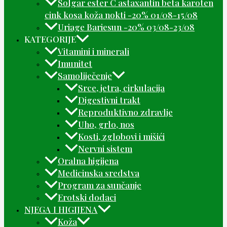
Solgar ester C astaxantin beta karoten
cink kosa koža nokti -20% 01/08-15/08
Uriage Bariesun -20% 03/08-23/08
KATEGORIJE
Vitamini i minerali
Imunitet
Samoliječenje
Srce, jetra, cirkulacija
Digestivni trakt
Reproduktivno zdravlje
Uho, grlo, nos
Kosti, zglobovi i mišići
Nervni sistem
Oralna higijena
Medicinska sredstva
Program za sunčanje
Erotski dodaci
NJEGA I HIGIJENA
Koža