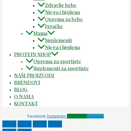
Zdravlje bebe
Njega i higijena
Oprema za bebe
Igračke
Mama
Suplementi
Njega i higijena
PROTEIN SHOP
Oprema za sportiste
Suplementi za sportiste
NAŠI PROIZVODI
BRENDOVI
BLOG
O NAMA
KONTAKT
Facebook
Instagram
Phone-alt
Envelope