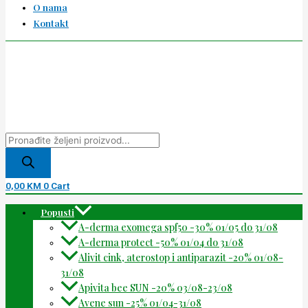
O nama
Kontakt
0,00
KM
0
Cart
Popusti
A-derma exomega spf50 -30% 01/05 do 31/08
A-derma protect -50% 01/04 do 31/08
Alivit cink, aterostop i antiparazit -20% 01/08-
31/08
Apivita bee SUN -20% 03/08-23/08
Avene sun -25% 01/04-31/08