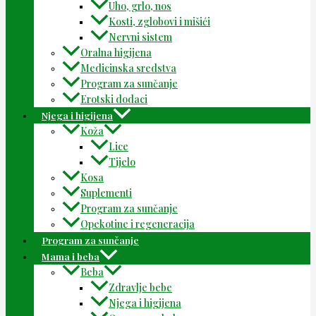
Uho, grlo, nos
Kosti, zglobovi i mišići
Nervni sistem
Oralna higijena
Medicinska sredstva
Program za sunčanje
Erotski dodaci
Njega i higijena
Koža
Lice
Tijelo
Kosa
Suplementi
Program za sunčanje
Opekotine i regeneracija
Program za sunčanje
Mama i beba
Beba
Zdravlje bebe
Njega i higijena