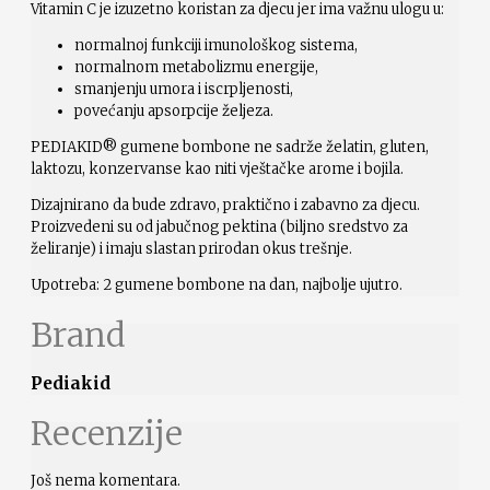
Vitamin C je izuzetno koristan za djecu jer ima važnu ulogu u:
normalnoj funkciji imunološkog sistema,
normalnom metabolizmu energije,
smanjenju umora i iscrpljenosti,
povećanju apsorpcije željeza.
PEDIAKID® gumene bombone ne sadrže želatin, gluten,
laktozu, konzervanse kao niti vještačke arome i bojila.
Dizajnirano da bude zdravo, praktično i zabavno za djecu.
Proizvedeni su od jabučnog pektina (biljno sredstvo za
želiranje) i imaju slastan prirodan okus trešnje.
Upotreba: 2 gumene bombone na dan, najbolje ujutro.
Brand
Pediakid
Recenzije
Još nema komentara.