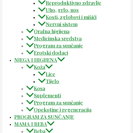
Reproduktivno zdravlje
Uho, grlo, nos
Kosti, zglobovi i mišići
Nervni sistem
Oralna higijena
Medicinska sredstva
Program za sunčanje
Erotski dodaci
NJEGA I HIGIJENA
Koža
Lice
Tijelo
Kosa
Suplementi
Program za sunčanje
Opekotine i regeneracija
PROGRAM ZA SUNČANJE
MAMA I BEBA
Beba