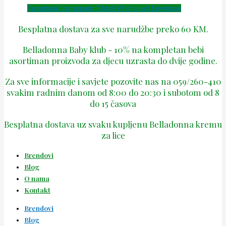
Facebook
Instagram
Tiktok
Phone-alt
Envelope
Besplatna dostava za sve narudžbe preko 60 KM.
Belladonna Baby klub - 10% na kompletan bebi
asortiman proizvoda za djecu uzrasta do dvije godine.
Za sve informacije i savjete pozovite nas na 059/260-410
svakim radnim danom od 8:00 do 20:30 i subotom od 8
do 15 časova
Besplatna dostava uz svaku kupljenu Belladonna kremu
za lice
Brendovi
Blog
O nama
Kontakt
Brendovi
Blog