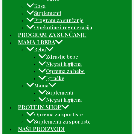
Kosa
Suplementi
Program za sunčanje
Opekotine i regeneracija
PROGRAM ZA SUNČANJE
MAMA I BEBA
Beba
Zdravlje bebe
Njega i higijena
Oprema za bebe
Igračke
Mama
Suplementi
Njega i higijena
PROTEIN SHOP
Oprema za sportiste
Suplementi za sportiste
NAŠI PROIZVODI