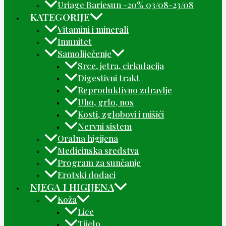
Uriage Bariesun -20% 03/08-23/08
KATEGORIJE
Vitamini i minerali
Imunitet
Samoliječenje
Srce, jetra, cirkulacija
Digestivni trakt
Reproduktivno zdravlje
Uho, grlo, nos
Kosti, zglobovi i mišići
Nervni sistem
Oralna higijena
Medicinska sredstva
Program za sunčanje
Erotski dodaci
NJEGA I HIGIJENA
Koža
Lice
Tijelo