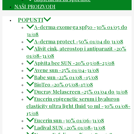
NAŠI PROIZVODI
POPUSTI
A-derma exomega spf50 -30% 01/05 do
31/08
A-derma protect -50% 01/04 do 31/08
Alivit cink, aterostop i antiparazit -20%
01/08-31/08
Apivita bee SUN -20% 03/08-23/08
Avene sun -25% 01/04-31/08
Babe sun -22% 01/08 -15/08
BioTeo -20% 05/08-17/08
Ducray Melascreen -25% 01/04 do 31/08
Eucerin epigenetic serum i hyaluron
elasticity ultra light fluid 50 ml -30% 01/08-
15/08
Eucerin sun -30% 01/06-31/08
Ladival SUN -20% 01/08-31/08