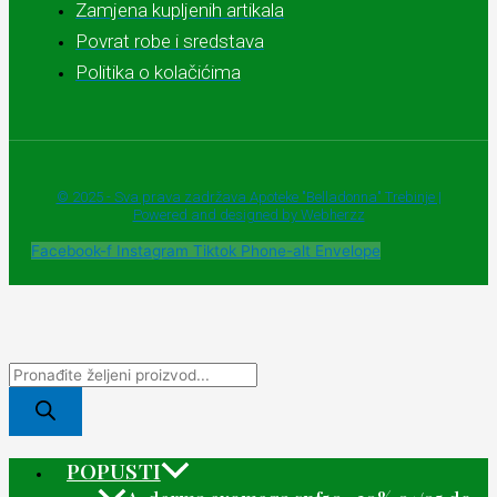
Zamjena kupljenih artikala
Povrat robe i sredstava
Politika o kolačićima
© 2025 - Sva prava zadržava Apoteke "Belladonna" Trebinje |
Powered and designed by Webherzz
Facebook-f
Instagram
Tiktok
Phone-alt
Envelope
POPUSTI