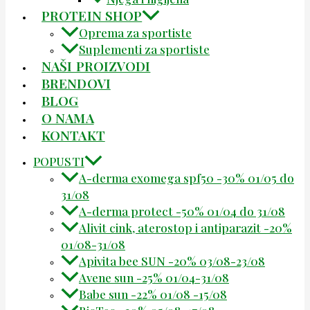
PROTEIN SHOP
Oprema za sportiste
Suplementi za sportiste
NAŠI PROIZVODI
BRENDOVI
BLOG
O NAMA
KONTAKT
POPUSTI
A-derma exomega spf50 -30% 01/05 do
31/08
A-derma protect -50% 01/04 do 31/08
Alivit cink, aterostop i antiparazit -20%
01/08-31/08
Apivita bee SUN -20% 03/08-23/08
Avene sun -25% 01/04-31/08
Babe sun -22% 01/08 -15/08