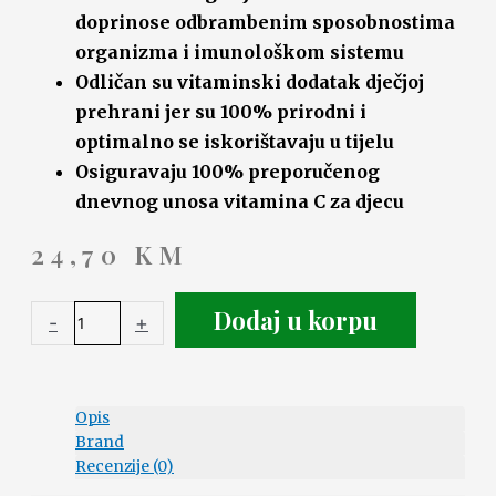
doprinose odbrambenim sposobnostima
organizma i imunološkom sistemu
Odličan su vitaminski dodatak dječjoj
prehrani jer su 100% prirodni i
optimalno se iskorištavaju u tijelu
Osiguravaju 100% preporučenog
dnevnog unosa vitamina C za djecu
24,70
KM
Dodaj u korpu
-
+
Opis
Brand
Recenzije (0)