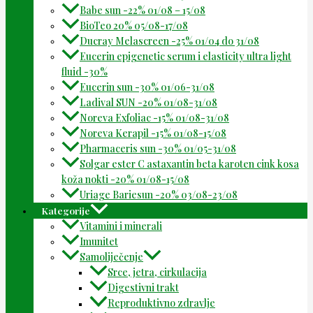
Babe sun -22% 01/08 – 15/08
BioTeo 20% 05/08-17/08
Ducray Melascreen -25% 01/04 do 31/08
Eucerin epigenetic serum i elasticity ultra light
fluid -30%
Eucerin sun -30% 01/06-31/08
Ladival SUN -20% 01/08-31/08
Noreva Exfoliac -15% 01/08-31/08
Noreva Kerapil -15% 01/08-15/08
Pharmaceris sun -30% 01/05-31/08
Solgar ester C astaxantin beta karoten cink kosa
koža nokti -20% 01/08-15/08
Uriage Bariesun -20% 03/08-23/08
Kategorije
Vitamini i minerali
Imunitet
Samoliječenje
Srce, jetra, cirkulacija
Digestivni trakt
Reproduktivno zdravlje