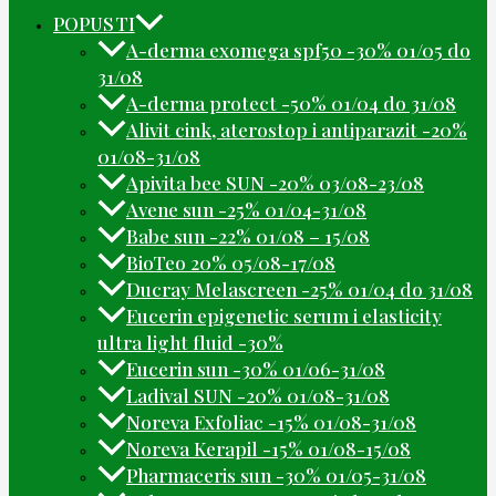
POPUSTI
A-derma exomega spf50 -30% 01/05 do
31/08
A-derma protect -50% 01/04 do 31/08
Alivit cink, aterostop i antiparazit -20%
01/08-31/08
Apivita bee SUN -20% 03/08-23/08
Avene sun -25% 01/04-31/08
Babe sun -22% 01/08 – 15/08
BioTeo 20% 05/08-17/08
Ducray Melascreen -25% 01/04 do 31/08
Eucerin epigenetic serum i elasticity
ultra light fluid -30%
Eucerin sun -30% 01/06-31/08
Ladival SUN -20% 01/08-31/08
Noreva Exfoliac -15% 01/08-31/08
Noreva Kerapil -15% 01/08-15/08
Pharmaceris sun -30% 01/05-31/08