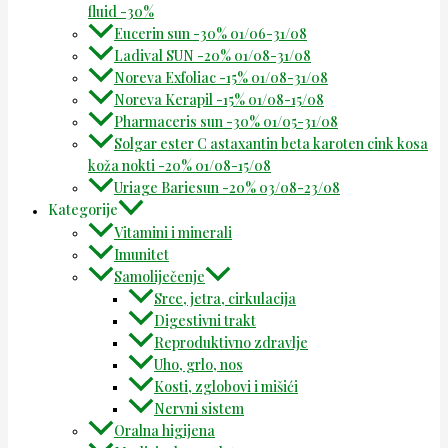
fluid -30%
Eucerin sun -30% 01/06-31/08
Ladival SUN -20% 01/08-31/08
Noreva Exfoliac -15% 01/08-31/08
Noreva Kerapil -15% 01/08-15/08
Pharmaceris sun -30% 01/05-31/08
Solgar ester C astaxantin beta karoten cink kosa
koža nokti -20% 01/08-15/08
Uriage Bariesun -20% 03/08-23/08
Kategorije
Vitamini i minerali
Imunitet
Samoliječenje
Srce, jetra, cirkulacija
Digestivni trakt
Reproduktivno zdravlje
Uho, grlo, nos
Kosti, zglobovi i mišići
Nervni sistem
Oralna higijena