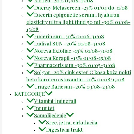
BioTeo -20% 05/08-17/08
Ducray Melascreen -25% 01/04 do 31/08
Eucerin epigenetic serum i hyaluron
elasticity ultra light fluid 50 ml -30% 01/08-
15/08
Eucerin sun -30% 01/06-31/08
Ladival SUN -20% 01/08-31/08
Noreva Exfoliac -15% 01/08-31/08
Noreva Kerapil -15% 01/08-15/08
Pharmaceris sun -30% 01/05-31/08
Solgar -20% cink ester C kosa koža nokti
beta karoten astaxantin -20% 01/08/15/08
Uriage Bariesun -20% 03/08-23/08
KATEGORIJE
Vitamini i minerali
Imunitet
Samoliječenje
Srce, jetra, cirkulacija
Digestivni trakt