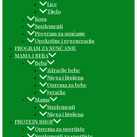
Lice
Tijelo
Kosa
Suplementi
Program za sunčanje
Opekotine i regeneracija
PROGRAM ZA SUNČANJE
MAMA I BEBA
Beba
Zdravlje bebe
Njega i higijena
Oprema za bebe
Igračke
Mama
Suplementi
Njega i higijena
PROTEIN SHOP
Oprema za sportiste
Suplementi za sportiste