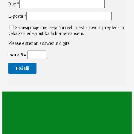
Ime
*
E-pošta
*
Sačuvaj moje ime, e-poštu i veb mesto u ovom pregledaču
veba za sledeći put kada komentarišem.
Please enter an answer in digits:
two × 5 =