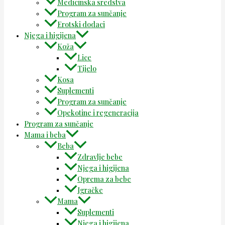
Medicinska sredstva
Program za sunčanje
Erotski dodaci
Njega i higijena
Koža
Lice
Tijelo
Kosa
Suplementi
Program za sunčanje
Opekotine i regeneracija
Program za sunčanje
Mama i beba
Beba
Zdravlje bebe
Njega i higijena
Oprema za bebe
Igračke
Mama
Suplementi
Njega i higijena