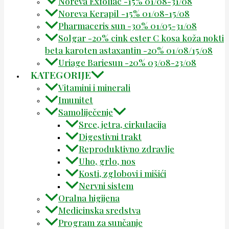
Noreva Exfoliac -15% 01/08-31/08
Noreva Kerapil -15% 01/08-15/08
Pharmaceris sun -30% 01/05-31/08
Solgar -20% cink ester C kosa koža nokti
beta karoten astaxantin -20% 01/08/15/08
Uriage Bariesun -20% 03/08-23/08
KATEGORIJE
Vitamini i minerali
Imunitet
Samoliječenje
Srce, jetra, cirkulacija
Digestivni trakt
Reproduktivno zdravlje
Uho, grlo, nos
Kosti, zglobovi i mišići
Nervni sistem
Oralna higijena
Medicinska sredstva
Program za sunčanje