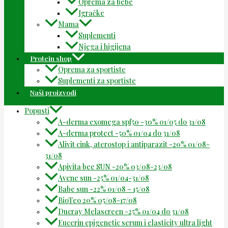
Oprema za bebe
Igračke
Mama
Suplementi
Njega i higijena
Protein shop
Oprema za sportiste
Suplementi za sportiste
Naši proizvodi
Popusti
A-derma exomega spf50 -30% 01/05 do 31/08
A-derma protect -50% 01/04 do 31/08
Alivit cink, aterostop i antiparazit -20% 01/08-
31/08
Apivita bee SUN -20% 03/08-23/08
Avene sun -25% 01/04-31/08
Babe sun -22% 01/08 – 15/08
BioTeo 20% 05/08-17/08
Ducray Melascreen -25% 01/04 do 31/08
Eucerin epigenetic serum i elasticity ultra light