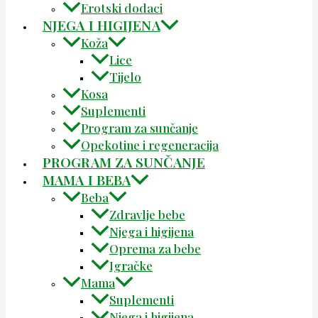
Erotski dodaci
NJEGA I HIGIJENA
Koža
Lice
Tijelo
Kosa
Suplementi
Program za sunčanje
Opekotine i regeneracija
PROGRAM ZA SUNČANJE
MAMA I BEBA
Beba
Zdravlje bebe
Njega i higijena
Oprema za bebe
Igračke
Mama
Suplementi
Njega i higijena