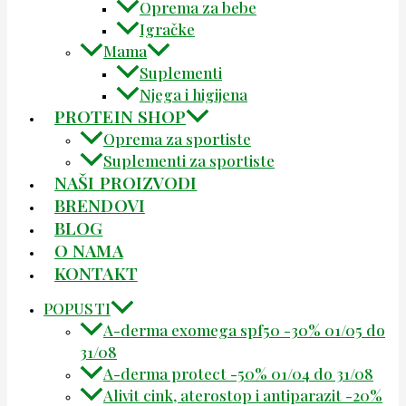
Oprema za bebe
Igračke
Mama
Suplementi
Njega i higijena
PROTEIN SHOP
Oprema za sportiste
Suplementi za sportiste
NAŠI PROIZVODI
BRENDOVI
BLOG
O NAMA
KONTAKT
POPUSTI
A-derma exomega spf50 -30% 01/05 do
31/08
A-derma protect -50% 01/04 do 31/08
Alivit cink, aterostop i antiparazit -20%