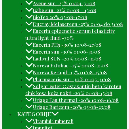
Avene sun -25% 01/04-31/08
Babe sun -22% 01/08 – 15/08
BioTeo 20% 05/08-17/08
Ducray Melascreen -25% 01/04 do 31/08
Eucerin epigenetic serum i elasticity
ultra light fluid -30%
Eucerin PH5 -30% 10/08-27/08
Eucerin sun -30% 01/06-31/08
Ladival SUN -20% 01/08-31/08
Noreva Exfoliac -15% 01/08-31/08
Noreva Kerapil -15% 01/08-15/08
Pharmaceris sun -30% 01/05-31/08
Solgar ester C astaxantin beta karoten
cink kosa koža nokti -20% 01/08-15/08
Uriage Eau thermal -20% 10/08-16/08
Uriage Bariesun -20% 03/08-23/08
KATEGORIJE
Vitamini i minerali
Imunitet