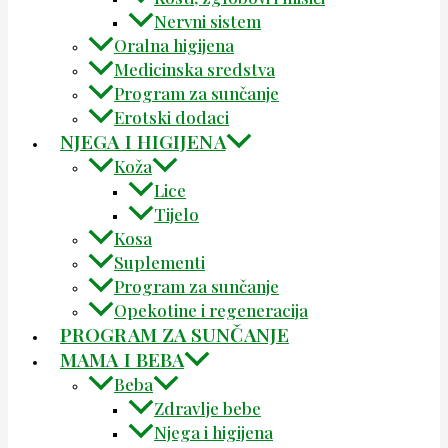
Nervni sistem
Oralna higijena
Medicinska sredstva
Program za sunčanje
Erotski dodaci
NJEGA I HIGIJENA
Koža
Lice
Tijelo
Kosa
Suplementi
Program za sunčanje
Opekotine i regeneracija
PROGRAM ZA SUNČANJE
MAMA I BEBA
Beba
Zdravlje bebe
Njega i higijena