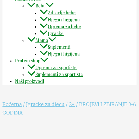
Beba
Zdravlje bebe
Njega i higijena
Oprema za bebe
Igračke
Mama
Suplementi
Njega i higijena
Protein shop
Oprema za sportiste
Suplementi za sportiste
Naši proizvodi
Početna
/
Igracke za djecu
/
2+
/ BROJEVI I ZBIRANJE 3-6
GODINA