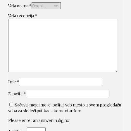
Vaša ocena
*
Vaša recenzija
*
Ime
*
E-pošta
*
Sačuvaj moje ime, e-poštu i veb mesto u ovom pregledaču
veba za sledeći put kada komentarišem.
Please enter an answer in digits: