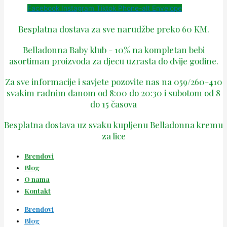
Facebook
Instagram
Tiktok
Phone-alt
Envelope
Besplatna dostava za sve narudžbe preko 60 KM.
Belladonna Baby klub - 10% na kompletan bebi
asortiman proizvoda za djecu uzrasta do dvije godine.
Za sve informacije i savjete pozovite nas na 059/260-410
svakim radnim danom od 8:00 do 20:30 i subotom od 8
do 15 časova
Besplatna dostava uz svaku kupljenu Belladonna kremu
za lice
Brendovi
Blog
O nama
Kontakt
Brendovi
Blog