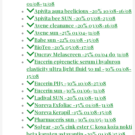
01/08-31/08
Apivita aqua beelicious -20% 10/08-16/08
Apivita bee SUN -20% 03/08-23/08
Avene cleanance -20% 03/08-16/08
Avene sun -25% 01/04-31/08
Babe sun -22% 01/08 -15/08
BioTeo -20% 05/08-17/08
Ducray Melascreen -25% 01/04 do 31/08
Eucerin epigenetic serum i hyaluron
elasticity ultra light fluid 50 ml -30% 01/08-
15/08
Eucerin PH5 -30% 10/08-27/08
Eucerin sun -30% 01/06-31/08
Ladival SUN -20% 01/08-31/08
Noreva Exfoliac -15% 01/08-31/08
Noreva Kerapil -15% 01/08-15/08
Pharmaceris sun -30% 01/05-31/08
Solgar -20% cink ester C kosa koža nokti
beta karoten astaxantin -20% 01/08/15/08