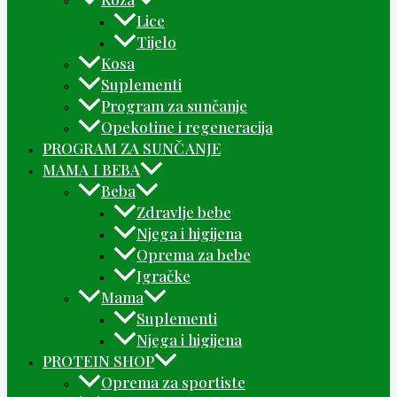
Lice
Tijelo
Kosa
Suplementi
Program za sunčanje
Opekotine i regeneracija
PROGRAM ZA SUNČANJE
MAMA I BEBA
Beba
Zdravlje bebe
Njega i higijena
Oprema za bebe
Igračke
Mama
Suplementi
Njega i higijena
PROTEIN SHOP
Oprema za sportiste