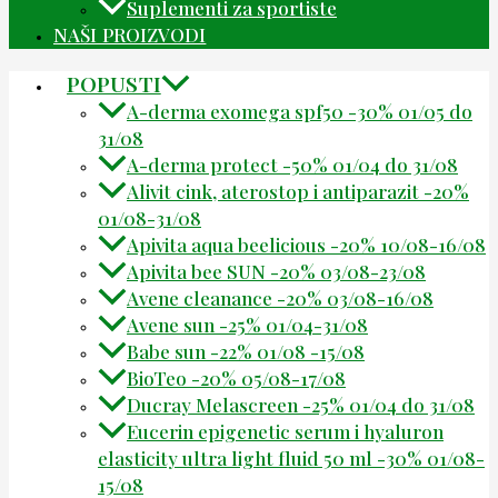
Suplementi za sportiste
NAŠI PROIZVODI
POPUSTI
A-derma exomega spf50 -30% 01/05 do
31/08
A-derma protect -50% 01/04 do 31/08
Alivit cink, aterostop i antiparazit -20%
01/08-31/08
Apivita aqua beelicious -20% 10/08-16/08
Apivita bee SUN -20% 03/08-23/08
Avene cleanance -20% 03/08-16/08
Avene sun -25% 01/04-31/08
Babe sun -22% 01/08 -15/08
BioTeo -20% 05/08-17/08
Ducray Melascreen -25% 01/04 do 31/08
Eucerin epigenetic serum i hyaluron
elasticity ultra light fluid 50 ml -30% 01/08-
15/08