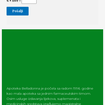
4 × five =
Apoteka Belladonna je počela sa radom 1996. godine
kao mala apoteka sa jednim farmaceutskim timom.
Osim usluge izdavanja lijekova, suplemenata i
medicinskih sredstava izrađujemo magistralne