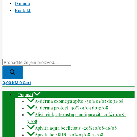
O nama
Kontakt
0,00
KM
0
Cart
Popusti
A-derma exomega spf50 -30% 01/05 do 31/08
A-derma protect -50% 01/04 do 31/08
Alivit cink, aterostop i antiparazit -20% 01/08-
31/08
Apivita aqua beelicious -20% 10/08-16/08
Apivita bee SUN -20% 03/08-23/08