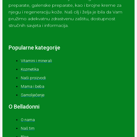
preparate, galenske preparate, kao i brojne kreme za
njegu i regeneraciju kože. Naš cilj i želja je bila da Vam
pružimo adekvatnu zdrastvenu zaštitu, dostupnost
stručnih savjeta i informacija.
Popularne kategorije
Vitamini i minerali
Kozmetika
Naši proizvodi
Mama i beba
Samoliječenje
O Belladonni
O nama
Naš tim
Blog