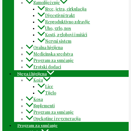
Samoliječenje
Srce, jetra, cirkulacija
Digestivni trakt
Reproduktivno zdravlje
Uho, grlo, nos
Kosti, zglobovi i mišići
Nervni sistem
Oralna higijena
Medicinska sredstva
Program za sunčanje
Erotski dodaci
Njega i higijena
Koža
Lice
Tijelo
Kosa
Suplementi
Program za sunčanje
Opekotine i regeneracija
Program za sunčanje