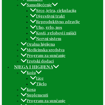
Samoliječenje
Srce, jetra, cirkulacija
Digestivni trakt
Reproduktivno zdravlje
Uho, grlo, nos
Kosti, zglobovi i mišići
Nervni sistem
Oralna higijena
Medicinska sredstva
Program za sunčanje
Erotski dodaci
NJEGA I HIGIJENA
Koža
Lice
Tijelo
Kosa
Suplementi
Program za sunčanje