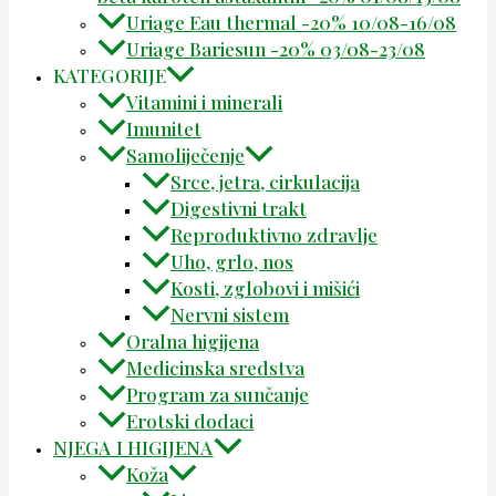
Uriage Eau thermal -20% 10/08-16/08
Uriage Bariesun -20% 03/08-23/08
KATEGORIJE
Vitamini i minerali
Imunitet
Samoliječenje
Srce, jetra, cirkulacija
Digestivni trakt
Reproduktivno zdravlje
Uho, grlo, nos
Kosti, zglobovi i mišići
Nervni sistem
Oralna higijena
Medicinska sredstva
Program za sunčanje
Erotski dodaci
NJEGA I HIGIJENA
Koža