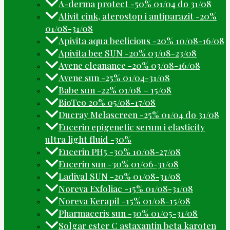
A-derma protect -50% 01/04 do 31/08
Alivit cink, aterostop i antiparazit -20%
01/08-31/08
Apivita aqua beelicious -20% 10/08-16/08
Apivita bee SUN -20% 03/08-23/08
Avene cleanance -20% 03/08-16/08
Avene sun -25% 01/04-31/08
Babe sun -22% 01/08 – 15/08
BioTeo 20% 05/08-17/08
Ducray Melascreen -25% 01/04 do 31/08
Eucerin epigenetic serum i elasticity
ultra light fluid -30%
Eucerin PH5 -30% 10/08-27/08
Eucerin sun -30% 01/06-31/08
Ladival SUN -20% 01/08-31/08
Noreva Exfoliac -15% 01/08-31/08
Noreva Kerapil -15% 01/08-15/08
Pharmaceris sun -30% 01/05-31/08
Solgar ester C astaxantin beta karoten