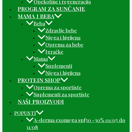
Opekotine i regeneracija
PROGRAM ZA SUNČANJE
MAMA I BEBA
Beba
Zdravlje bebe
Njega i higijena
Oprema za bebe
Igračke
Mama
Suplementi
Njega i higijena
PROTEIN SHOP
Oprema za sportiste
Suplementi za sportiste
NAŠI PROIZVODI
POPUSTI
A-derma exomega spf50 -30% 01/05 do
31/08