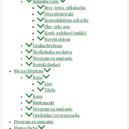
Samoliječenje
Srce, jetra, cirkulacija
Digestivni trakt
Reproduktivno zdravlje
Uho, grlo, nos
Kosti, zglobovi i mišići
Nervni sistem
Oralna higijena
Medicinska sredstva
Program za sunčanje
Erotski dodaci
Njega i higijena
Koža
Lice
Tijelo
Kosa
Suplementi
Program za sunčanje
Opekotine i regeneracija
Program za sunčanje
Mama i beba