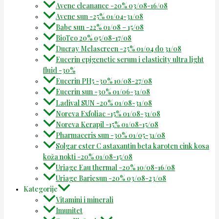
Avene cleanance -20% 03/08-16/08
Avene sun -25% 01/04-31/08
Babe sun -22% 01/08 – 15/08
BioTeo 20% 05/08-17/08
Ducray Melascreen -25% 01/04 do 31/08
Eucerin epigenetic serum i elasticity ultra light
fluid -30%
Eucerin PH5 -30% 10/08-27/08
Eucerin sun -30% 01/06-31/08
Ladival SUN -20% 01/08-31/08
Noreva Exfoliac -15% 01/08-31/08
Noreva Kerapil -15% 01/08-15/08
Pharmaceris sun -30% 01/05-31/08
Solgar ester C astaxantin beta karoten cink kosa
koža nokti -20% 01/08-15/08
Uriage Eau thermal -20% 10/08-16/08
Uriage Bariesun -20% 03/08-23/08
Kategorije
Vitamini i minerali
Imunitet