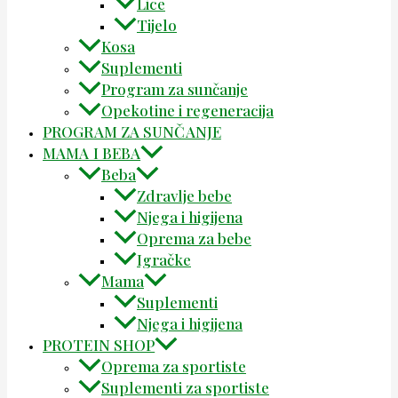
Lice
Tijelo
Kosa
Suplementi
Program za sunčanje
Opekotine i regeneracija
PROGRAM ZA SUNČANJE
MAMA I BEBA
Beba
Zdravlje bebe
Njega i higijena
Oprema za bebe
Igračke
Mama
Suplementi
Njega i higijena
PROTEIN SHOP
Oprema za sportiste
Suplementi za sportiste