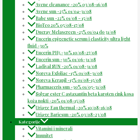
Avene cleanance -20% 03/08-16/08
Avene sun -25% 01/04-31/08
Babe sun -22% 01/08 – 15/08
BioTeo 20% 05/08-17/08
Ducray Melascreen -25% 01/04 do 31/08
Eucerin epigenetic serum i elasticity ultra light
fluid -30%
Eucerin PH5 -30% 10/08-27/08
Eucerin sun -30% 01/06-31/08
Ladival SUN -20% 01/08-31/08
Noreva Exfoliac -15% 01/08-31/08
Noreva Kerapil -15% 01/08-15/08
Pharmaceris sun -30% 01/05-31/08
Solgar ester C astaxantin beta karoten cink kosa
koža nokti -20% 01/08-15/08
Uriage Eau thermal -20% 10/08-16/08
Uriage Bariesun -20% 03/08-23/08
Kategorije
Vitamini i minerali
Imunitet