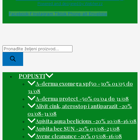
Powered and designed by Webherzz
Facebook-f
Instagram
Tiktok
Phone-alt
Envelope
POPUSTI
A-derma exomega spf50 -30% 01/05 do
31/08
A-derma protect -50% 01/04 do 31/08
Alivit cink, aterostop i antiparazit -20%
01/08-31/08
Apivita aqua beelicious -20% 10/08-16/08
Apivita bee SUN -20% 03/08-23/08
Avene cleanance -20% 03/08-16/08