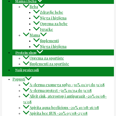
Mama i beba
Beba
Zdravlje bebe
Njega i higijena
Oprema za bebe
Igračke
Mama
Suplementi
Njega i higijena
Protein shop
Oprema za sportiste
Suplementi za sportiste
Naši proizvodi
Popusti
A-derma exomega spf50 -30% 01/05 do 31/08
A-derma protect -50% 01/04 do 31/08
Alivit cink, aterostop i antiparazit -20% 01/08-
31/08
Apivita aqua beelicious -20% 10/08-16/08
Apivita bee SUN -20% 03/08-23/08