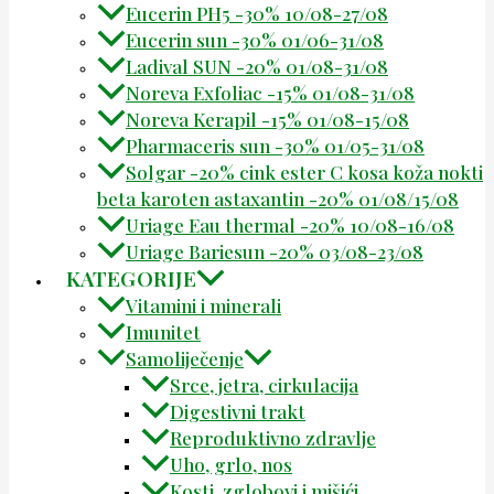
Eucerin PH5 -30% 10/08-27/08
Eucerin sun -30% 01/06-31/08
Ladival SUN -20% 01/08-31/08
Noreva Exfoliac -15% 01/08-31/08
Noreva Kerapil -15% 01/08-15/08
Pharmaceris sun -30% 01/05-31/08
Solgar -20% cink ester C kosa koža nokti
beta karoten astaxantin -20% 01/08/15/08
Uriage Eau thermal -20% 10/08-16/08
Uriage Bariesun -20% 03/08-23/08
KATEGORIJE
Vitamini i minerali
Imunitet
Samoliječenje
Srce, jetra, cirkulacija
Digestivni trakt
Reproduktivno zdravlje
Uho, grlo, nos
Kosti, zglobovi i mišići