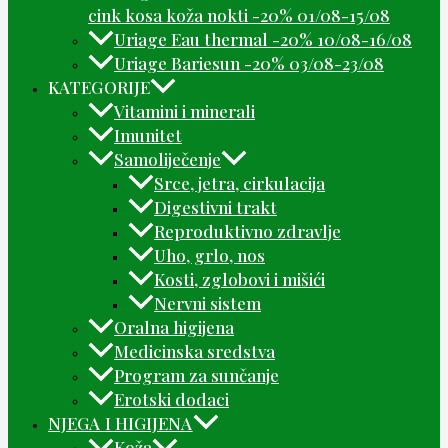
cink kosa koža nokti -20% 01/08-15/08
Uriage Eau thermal -20% 10/08-16/08
Uriage Bariesun -20% 03/08-23/08
KATEGORIJE
Vitamini i minerali
Imunitet
Samoliječenje
Srce, jetra, cirkulacija
Digestivni trakt
Reproduktivno zdravlje
Uho, grlo, nos
Kosti, zglobovi i mišići
Nervni sistem
Oralna higijena
Medicinska sredstva
Program za sunčanje
Erotski dodaci
NJEGA I HIGIJENA
Koža