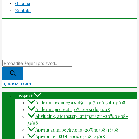
O nama
Kontakt
0,00
KM
0
Cart
Popusti
A-derma exomega spf50 -30% 01/05 do 31/08
A-derma protect -50% 01/04 do 31/08
Alivit cink, aterostop i antiparazit -20% 01/08-
31/08
Apivita aqua beelicious -20% 10/08-16/08
Apivita bee SUN -20% 03/08-23/08