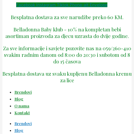
Facebook
Instagram
Tiktok
Phone-alt
Envelope
Besplatna dostava za sve narudžbe preko 60 KM.
Belladonna Baby klub - 10% na kompletan bebi
asortiman proizvoda za djecu uzrasta do dvije godine.
Za sve informacije i savjete pozovite nas na 059/260-410
svakim radnim danom od 8:00 do 20:30 i subotom od 8
do 15 časova
Besplatna dostava uz svaku kupljenu Belladonna kremu
za lice
Brendovi
Blog
O nama
Kontakt
Brendovi
Blog