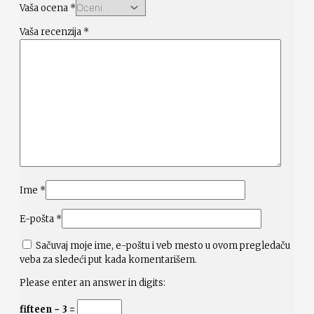
Vaša ocena
*
Vaša recenzija
*
Ime
*
E-pošta
*
Sačuvaj moje ime, e-poštu i veb mesto u ovom pregledaču
veba za sledeći put kada komentarišem.
Please enter an answer in digits:
fifteen − 3 =