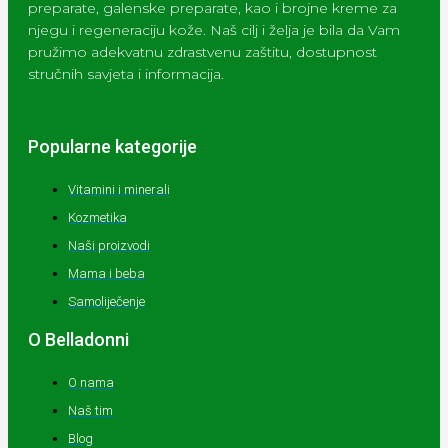
preparate, galenske preparate, kao i brojne kreme za
njegu i regeneraciju kože. Naš cilj i želja je bila da Vam
pružimo adekvatnu zdrastvenu zaštitu, dostupnost
stručnih savjeta i informacija.
Popularne kategorije
Vitamini i minerali
Kozmetika
Naši proizvodi
Mama i beba
Samoliječenje
O Belladonni
O nama
Naš tim
Blog