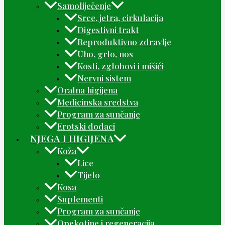
Samoliječenje
Srce, jetra, cirkulacija
Digestivni trakt
Reproduktivno zdravlje
Uho, grlo, nos
Kosti, zglobovi i mišići
Nervni sistem
Oralna higijena
Medicinska sredstva
Program za sunčanje
Erotski dodaci
NJEGA I HIGIJENA
Koža
Lice
Tijelo
Kosa
Suplementi
Program za sunčanje
Opekotine i regeneracija