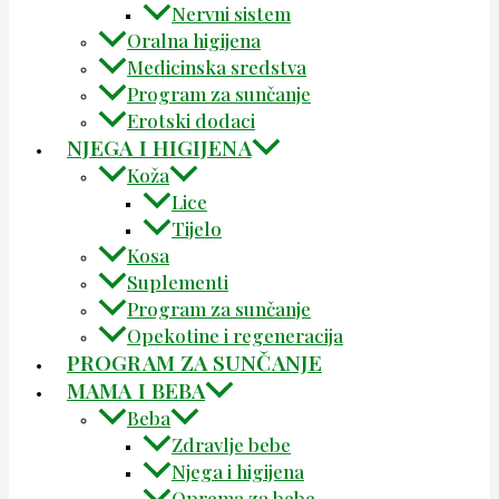
Nervni sistem
Oralna higijena
Medicinska sredstva
Program za sunčanje
Erotski dodaci
NJEGA I HIGIJENA
Koža
Lice
Tijelo
Kosa
Suplementi
Program za sunčanje
Opekotine i regeneracija
PROGRAM ZA SUNČANJE
MAMA I BEBA
Beba
Zdravlje bebe
Njega i higijena
Oprema za bebe