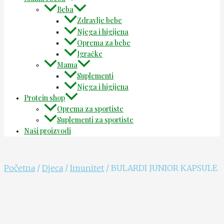
Beba
Zdravlje bebe
Njega i higijena
Oprema za bebe
Igračke
Mama
Suplementi
Njega i higijena
Protein shop
Oprema za sportiste
Suplementi za sportiste
Naši proizvodi
Početna
/
Djeca
/
Imunitet
/ BULARDI JUNIOR KAPSULE