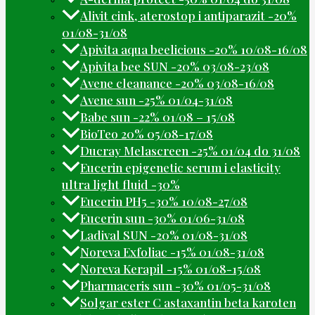
Alivit cink, aterostop i antiparazit -20%
01/08-31/08
Apivita aqua beelicious -20% 10/08-16/08
Apivita bee SUN -20% 03/08-23/08
Avene cleanance -20% 03/08-16/08
Avene sun -25% 01/04-31/08
Babe sun -22% 01/08 – 15/08
BioTeo 20% 05/08-17/08
Ducray Melascreen -25% 01/04 do 31/08
Eucerin epigenetic serum i elasticity
ultra light fluid -30%
Eucerin PH5 -30% 10/08-27/08
Eucerin sun -30% 01/06-31/08
Ladival SUN -20% 01/08-31/08
Noreva Exfoliac -15% 01/08-31/08
Noreva Kerapil -15% 01/08-15/08
Pharmaceris sun -30% 01/05-31/08
Solgar ester C astaxantin beta karoten