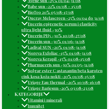
Avene sun -25% 01/04-31/08
Babe sun -22% 01/08 – 15/08
BioTeo 20% 05/08-17/08
Ducray Melascreen -25% 01/04 do 31/08
Eucerin epigenetic serum i elasticity
ultra light fluid -30%
Eucerin PH5 -30% 10/08-27/08
Eucerin sun -30% 01/06-31/08
Ladival SUN -20% 01/08-31/08
Noreva Exfoliac -15% 01/08-31/08
Noreva Kerapil -15% 01/08-15/08
Pharmaceris sun -30% 01/05-31/08
Solgar ester C astaxantin beta karoten
cink kosa koža nokti -20% 01/08-15/08
Uriage Eau thermal -20% 10/08-16/08
Uriage Bariesun -20% 03/08-23/08
KATEGORIJE
Vitamini i minerali
Imunitet