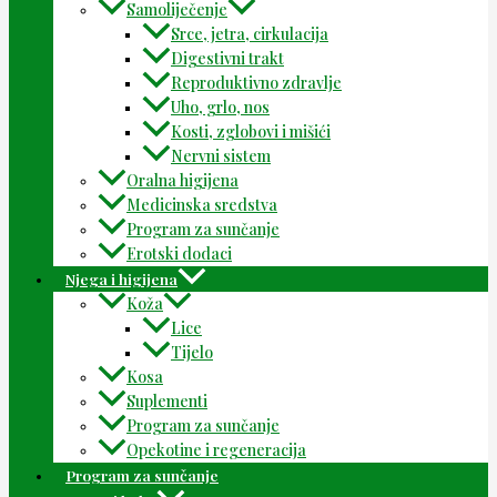
Samoliječenje
Srce, jetra, cirkulacija
Digestivni trakt
Reproduktivno zdravlje
Uho, grlo, nos
Kosti, zglobovi i mišići
Nervni sistem
Oralna higijena
Medicinska sredstva
Program za sunčanje
Erotski dodaci
Njega i higijena
Koža
Lice
Tijelo
Kosa
Suplementi
Program za sunčanje
Opekotine i regeneracija
Program za sunčanje