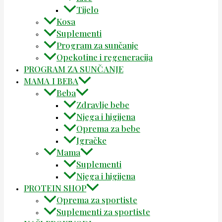
Tijelo
Kosa
Suplementi
Program za sunčanje
Opekotine i regeneracija
PROGRAM ZA SUNČANJE
MAMA I BEBA
Beba
Zdravlje bebe
Njega i higijena
Oprema za bebe
Igračke
Mama
Suplementi
Njega i higijena
PROTEIN SHOP
Oprema za sportiste
Suplementi za sportiste