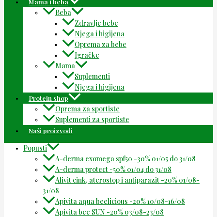
Mama i beba
Beba
Zdravlje bebe
Njega i higijena
Oprema za bebe
Igračke
Mama
Suplementi
Njega i higijena
Protein shop
Oprema za sportiste
Suplementi za sportiste
Naši proizvodi
Popusti
A-derma exomega spf50 -30% 01/05 do 31/08
A-derma protect -50% 01/04 do 31/08
Alivit cink, aterostop i antiparazit -20% 01/08-
31/08
Apivita aqua beelicious -20% 10/08-16/08
Apivita bee SUN -20% 03/08-23/08