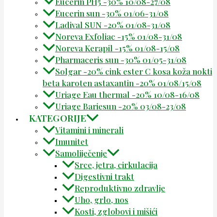
Eucerin PH5 -30% 10/08-27/08
Eucerin sun -30% 01/06-31/08
Ladival SUN -20% 01/08-31/08
Noreva Exfoliac -15% 01/08-31/08
Noreva Kerapil -15% 01/08-15/08
Pharmaceris sun -30% 01/05-31/08
Solgar -20% cink ester C kosa koža nokti
beta karoten astaxantin -20% 01/08/15/08
Uriage Eau thermal -20% 10/08-16/08
Uriage Bariesun -20% 03/08-23/08
KATEGORIJE
Vitamini i minerali
Imunitet
Samoliječenje
Srce, jetra, cirkulacija
Digestivni trakt
Reproduktivno zdravlje
Uho, grlo, nos
Kosti, zglobovi i mišići