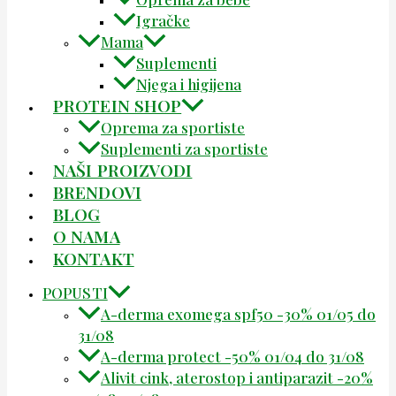
Igračke
Mama
Suplementi
Njega i higijena
PROTEIN SHOP
Oprema za sportiste
Suplementi za sportiste
NAŠI PROIZVODI
BRENDOVI
BLOG
O NAMA
KONTAKT
POPUSTI
A-derma exomega spf50 -30% 01/05 do
31/08
A-derma protect -50% 01/04 do 31/08
Alivit cink, aterostop i antiparazit -20%