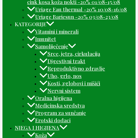
cink kosa koža nokti -20% 01/08-15/08
Uriage Eau thermal -20% 10/08-16/08
Uriage Bariesun -20% 03/08-23/08
KATEGORIJE
Vitamini i minerali
Imunitet
Samoliječenje
Srce, jetra, cirkulacija
Digestivni trakt
Reproduktivno zdravlje
Uho, grlo, nos
Kosti, zglobovi i mišići
Nervni sistem
Oralna higijena
Medicinska sredstva
Program za sunčanje
Erotski dodaci
NJEGA I HIGIJENA
Koža