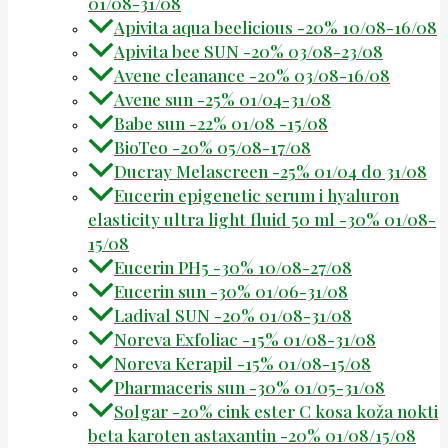
01/08-31/08
Apivita aqua beelicious -20% 10/08-16/08
Apivita bee SUN -20% 03/08-23/08
Avene cleanance -20% 03/08-16/08
Avene sun -25% 01/04-31/08
Babe sun -22% 01/08 -15/08
BioTeo -20% 05/08-17/08
Ducray Melascreen -25% 01/04 do 31/08
Eucerin epigenetic serum i hyaluron
elasticity ultra light fluid 50 ml -30% 01/08-
15/08
Eucerin PH5 -30% 10/08-27/08
Eucerin sun -30% 01/06-31/08
Ladival SUN -20% 01/08-31/08
Noreva Exfoliac -15% 01/08-31/08
Noreva Kerapil -15% 01/08-15/08
Pharmaceris sun -30% 01/05-31/08
Solgar -20% cink ester C kosa koža nokti
beta karoten astaxantin -20% 01/08/15/08