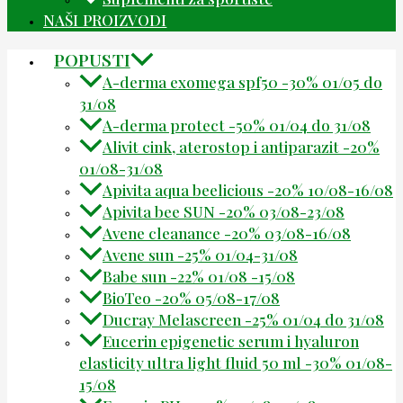
NAŠI PROIZVODI
POPUSTI
A-derma exomega spf50 -30% 01/05 do
31/08
A-derma protect -50% 01/04 do 31/08
Alivit cink, aterostop i antiparazit -20%
01/08-31/08
Apivita aqua beelicious -20% 10/08-16/08
Apivita bee SUN -20% 03/08-23/08
Avene cleanance -20% 03/08-16/08
Avene sun -25% 01/04-31/08
Babe sun -22% 01/08 -15/08
BioTeo -20% 05/08-17/08
Ducray Melascreen -25% 01/04 do 31/08
Eucerin epigenetic serum i hyaluron
elasticity ultra light fluid 50 ml -30% 01/08-
15/08