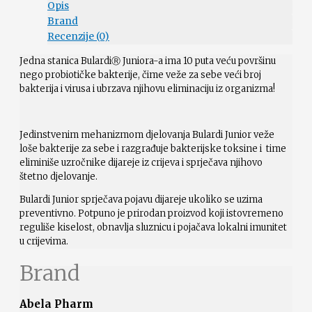
Opis
Brand
Recenzije (0)
Jedna stanica BulardiⓇ Juniora-a ima 10 puta veću površinu
nego probiotičke bakterije, čime veže za sebe veći broj
bakterija i virusa i ubrzava njihovu eliminaciju iz organizma!
Jedinstvenim mehanizmom djelovanja Bulardi Junior veže
loše bakterije za sebe i razgrađuje bakterijske toksine i time
eliminiše uzročnike dijareje iz crijeva i sprječava njihovo
štetno djelovanje.
Bulardi Junior sprječava pojavu dijareje ukoliko se uzima
preventivno. Potpuno je prirodan proizvod koji istovremeno
reguliše kiselost, obnavlja sluznicu i pojačava lokalni imunitet
u crijevima.
Brand
Abela Pharm