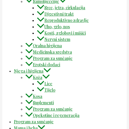
Samoliječenje
Srce, jetra, cirkulacija
Digestivni trakt
Reproduktivno zdravlje
Uho, grlo, nos
Kosti, zglobovi i mišići
Nervni sistem
Oralna higijena
Medicinska sredstva
Program za sunčanje
Erotski dodaci
Njega i higijena
Koža
Lice
Tijelo
Kosa
Suplementi
Program za sunčanje
Opekotine i regeneracija
Program za sunčanje
Mama i beba