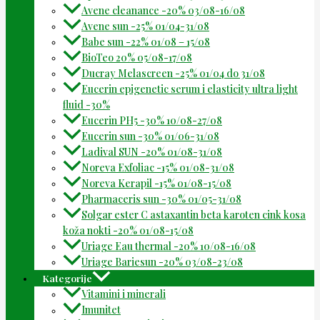
Avene cleanance -20% 03/08-16/08
Avene sun -25% 01/04-31/08
Babe sun -22% 01/08 – 15/08
BioTeo 20% 05/08-17/08
Ducray Melascreen -25% 01/04 do 31/08
Eucerin epigenetic serum i elasticity ultra light
fluid -30%
Eucerin PH5 -30% 10/08-27/08
Eucerin sun -30% 01/06-31/08
Ladival SUN -20% 01/08-31/08
Noreva Exfoliac -15% 01/08-31/08
Noreva Kerapil -15% 01/08-15/08
Pharmaceris sun -30% 01/05-31/08
Solgar ester C astaxantin beta karoten cink kosa
koža nokti -20% 01/08-15/08
Uriage Eau thermal -20% 10/08-16/08
Uriage Bariesun -20% 03/08-23/08
Kategorije
Vitamini i minerali
Imunitet