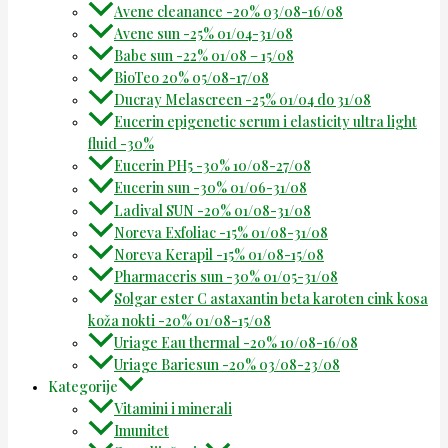
Avene cleanance -20% 03/08-16/08
Avene sun -25% 01/04-31/08
Babe sun -22% 01/08 – 15/08
BioTeo 20% 05/08-17/08
Ducray Melascreen -25% 01/04 do 31/08
Eucerin epigenetic serum i elasticity ultra light
fluid -30%
Eucerin PH5 -30% 10/08-27/08
Eucerin sun -30% 01/06-31/08
Ladival SUN -20% 01/08-31/08
Noreva Exfoliac -15% 01/08-31/08
Noreva Kerapil -15% 01/08-15/08
Pharmaceris sun -30% 01/05-31/08
Solgar ester C astaxantin beta karoten cink kosa
koža nokti -20% 01/08-15/08
Uriage Eau thermal -20% 10/08-16/08
Uriage Bariesun -20% 03/08-23/08
Kategorije
Vitamini i minerali
Imunitet