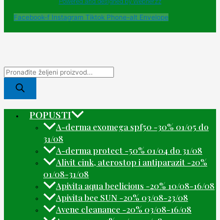
Powered and designed by Webherzz
Facebook-f
Instagram
Tiktok
Phone-alt
Envelope
POPUSTI
A-derma exomega spf50 -30% 01/05 do
31/08
A-derma protect -50% 01/04 do 31/08
Alivit cink, aterostop i antiparazit -20%
01/08-31/08
Apivita aqua beelicious -20% 10/08-16/08
Apivita bee SUN -20% 03/08-23/08
Avene cleanance -20% 03/08-16/08