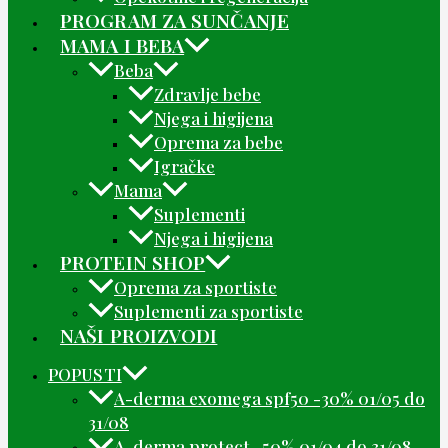
PROGRAM ZA SUNČANJE
MAMA I BEBA
Beba
Zdravlje bebe
Njega i higijena
Oprema za bebe
Igračke
Mama
Suplementi
Njega i higijena
PROTEIN SHOP
Oprema za sportiste
Suplementi za sportiste
NAŠI PROIZVODI
POPUSTI
A-derma exomega spf50 -30% 01/05 do
31/08
A-derma protect -50% 01/04 do 31/08