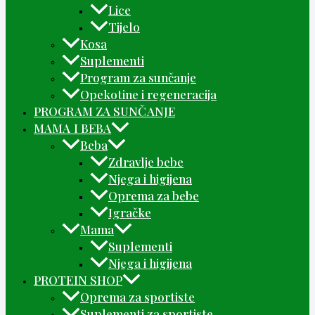
Lice
Tijelo
Kosa
Suplementi
Program za sunčanje
Opekotine i regeneracija
PROGRAM ZA SUNČANJE
MAMA I BEBA
Beba
Zdravlje bebe
Njega i higijena
Oprema za bebe
Igračke
Mama
Suplementi
Njega i higijena
PROTEIN SHOP
Oprema za sportiste
Suplementi za sportiste