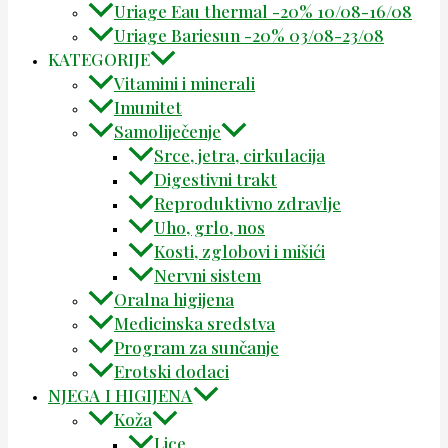
Uriage Eau thermal -20% 10/08-16/08
Uriage Bariesun -20% 03/08-23/08
KATEGORIJE
Vitamini i minerali
Imunitet
Samoliječenje
Srce, jetra, cirkulacija
Digestivni trakt
Reproduktivno zdravlje
Uho, grlo, nos
Kosti, zglobovi i mišići
Nervni sistem
Oralna higijena
Medicinska sredstva
Program za sunčanje
Erotski dodaci
NJEGA I HIGIJENA
Koža
Lice