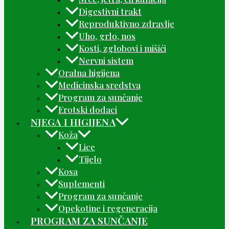
Digestivni trakt
Reproduktivno zdravlje
Uho, grlo, nos
Kosti, zglobovi i mišići
Nervni sistem
Oralna higijena
Medicinska sredstva
Program za sunčanje
Erotski dodaci
NJEGA I HIGIJENA
Koža
Lice
Tijelo
Kosa
Suplementi
Program za sunčanje
Opekotine i regeneracija
PROGRAM ZA SUNČANJE