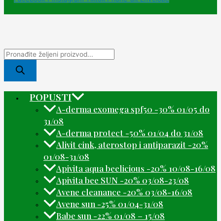
POPUSTI
A-derma exomega spf50 -30% 01/05 do
31/08
A-derma protect -50% 01/04 do 31/08
Alivit cink, aterostop i antiparazit -20%
01/08-31/08
Apivita aqua beelicious -20% 10/08-16/08
Apivita bee SUN -20% 03/08-23/08
Avene cleanance -20% 03/08-16/08
Avene sun -25% 01/04-31/08
Babe sun -22% 01/08 – 15/08