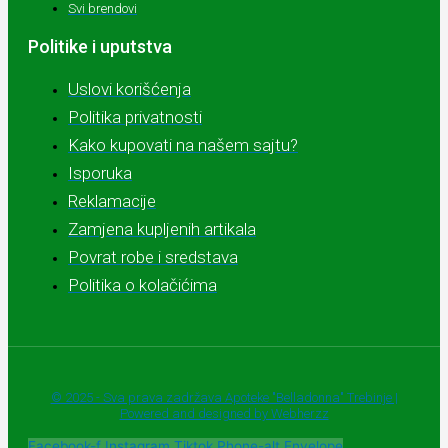
Svi brendovi
Politike i uputstva
Uslovi korišćenja
Politika privatnosti
Kako kupovati na našem sajtu?
Isporuka
Reklamacije
Zamjena kupljenih artikala
Povrat robe i sredstava
Politika o kolačićima
© 2025 - Sva prava zadržava Apoteke "Belladonna" Trebinje |
Powered and designed by Webherzz
Facebook-f
Instagram
Tiktok
Phone-alt
Envelope