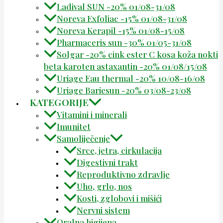
Ladival SUN -20% 01/08-31/08
Noreva Exfoliac -15% 01/08-31/08
Noreva Kerapil -15% 01/08-15/08
Pharmaceris sun -30% 01/05-31/08
Solgar -20% cink ester C kosa koža nokti
beta karoten astaxantin -20% 01/08/15/08
Uriage Eau thermal -20% 10/08-16/08
Uriage Bariesun -20% 03/08-23/08
KATEGORIJE
Vitamini i minerali
Imunitet
Samoliječenje
Srce, jetra, cirkulacija
Digestivni trakt
Reproduktivno zdravlje
Uho, grlo, nos
Kosti, zglobovi i mišići
Nervni sistem
Oralna higijena