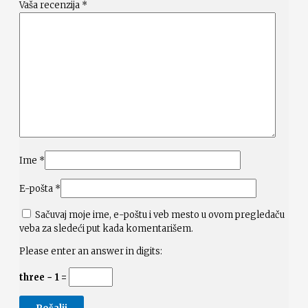
Vaša recenzija
*
Ime
*
E-pošta
*
Sačuvaj moje ime, e-poštu i veb mesto u ovom pregledaču
veba za sledeći put kada komentarišem.
Please enter an answer in digits:
three − 1 =