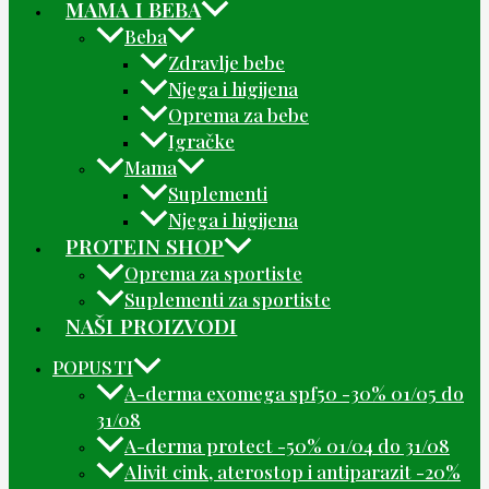
MAMA I BEBA
Beba
Zdravlje bebe
Njega i higijena
Oprema za bebe
Igračke
Mama
Suplementi
Njega i higijena
PROTEIN SHOP
Oprema za sportiste
Suplementi za sportiste
NAŠI PROIZVODI
POPUSTI
A-derma exomega spf50 -30% 01/05 do
31/08
A-derma protect -50% 01/04 do 31/08
Alivit cink, aterostop i antiparazit -20%