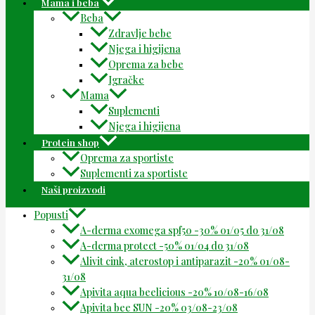
Mama i beba
Beba
Zdravlje bebe
Njega i higijena
Oprema za bebe
Igračke
Mama
Suplementi
Njega i higijena
Protein shop
Oprema za sportiste
Suplementi za sportiste
Naši proizvodi
Popusti
A-derma exomega spf50 -30% 01/05 do 31/08
A-derma protect -50% 01/04 do 31/08
Alivit cink, aterostop i antiparazit -20% 01/08-
31/08
Apivita aqua beelicious -20% 10/08-16/08
Apivita bee SUN -20% 03/08-23/08