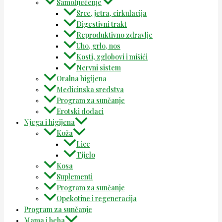
Samoliječenje
Srce, jetra, cirkulacija
Digestivni trakt
Reproduktivno zdravlje
Uho, grlo, nos
Kosti, zglobovi i mišići
Nervni sistem
Oralna higijena
Medicinska sredstva
Program za sunčanje
Erotski dodaci
Njega i higijena
Koža
Lice
Tijelo
Kosa
Suplementi
Program za sunčanje
Opekotine i regeneracija
Program za sunčanje
Mama i beba