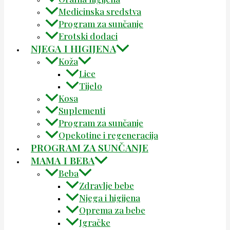
Medicinska sredstva
Program za sunčanje
Erotski dodaci
NJEGA I HIGIJENA
Koža
Lice
Tijelo
Kosa
Suplementi
Program za sunčanje
Opekotine i regeneracija
PROGRAM ZA SUNČANJE
MAMA I BEBA
Beba
Zdravlje bebe
Njega i higijena
Oprema za bebe
Igračke