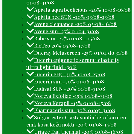
01/08-31/08
Apivita aqua beelicious -20% 10/08-16/08
Apivita bee SUN -20% 03/08-23/08
Avene cleanance -20% 03/08-16/08
Avene sun -25% 01/04-31/08
Babe sun -22% 01/08 – 15/08
BioTeo 20% 05/08-17/08
Ducray Melascreen -25% 01/04 do 31/08
Eucerin epigenetic serum i elasticity
ultra light fluid -30%
Eucerin PH5 -30% 10/08-27/08
Eucerin sun -30% 01/06-31/08
Ladival SUN -20% 01/08-31/08
Noreva Exfoliac -15% 01/08-31/08
Noreva Kerapil -15% 01/08-15/08
Pharmaceris sun -30% 01/05-31/08
Solgar ester C astaxantin beta karoten
cink kosa koža nokti -20% 01/08-15/08
Uriage Eau thermal -20% 10/08-16/08