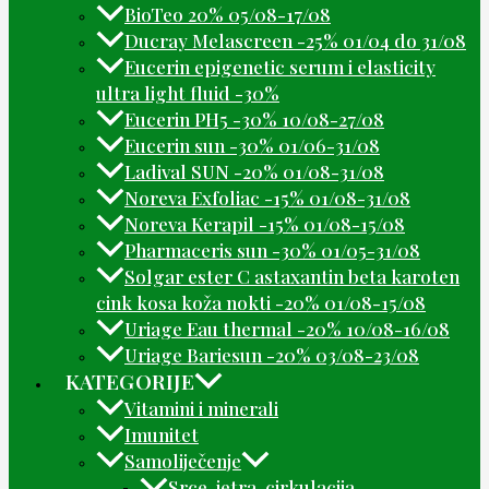
BioTeo 20% 05/08-17/08
Ducray Melascreen -25% 01/04 do 31/08
Eucerin epigenetic serum i elasticity
ultra light fluid -30%
Eucerin PH5 -30% 10/08-27/08
Eucerin sun -30% 01/06-31/08
Ladival SUN -20% 01/08-31/08
Noreva Exfoliac -15% 01/08-31/08
Noreva Kerapil -15% 01/08-15/08
Pharmaceris sun -30% 01/05-31/08
Solgar ester C astaxantin beta karoten
cink kosa koža nokti -20% 01/08-15/08
Uriage Eau thermal -20% 10/08-16/08
Uriage Bariesun -20% 03/08-23/08
KATEGORIJE
Vitamini i minerali
Imunitet
Samoliječenje
Srce, jetra, cirkulacija