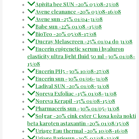
Apivita bee SUN -20% 03/08-23/08
Avene cleanance -20% 03/08-16/08
Avene sun -25% 01/04-31/08
Babe sun -22% 01/08 -15/08
BioTeo -20% 05/08-17/08
Ducray Melascreen -25% 01/04 do 31/08
Eucerin epigenetic serum i hyaluron
elasticity ultra light fluid 50 ml -30% 01/08-
15/08
Eucerin PH5 -30% 10/08-27/08
Eucerin sun -30% 01/06-31/08
Ladival SUN -20% 01/08-31/08
Noreva Exfoliac -15% 01/08-31/08
Noreva Kerapil -15% 01/08-15/08
Pharmaceris sun -30% 01/05-31/08
Solgar -20% cink ester C kosa koža nokti
beta karoten astaxantin -20% 01/08/15/08
Uriage Eau thermal -20% 10/08-16/08
Uriage Bariesun -20% 03/08-23/08