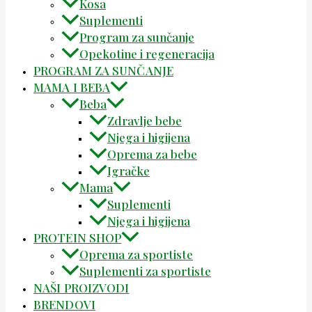
Kosa
Suplementi
Program za sunčanje
Opekotine i regeneracija
PROGRAM ZA SUNČANJE
MAMA I BEBA
Beba
Zdravlje bebe
Njega i higijena
Oprema za bebe
Igračke
Mama
Suplementi
Njega i higijena
PROTEIN SHOP
Oprema za sportiste
Suplementi za sportiste
NAŠI PROIZVODI
BRENDOVI