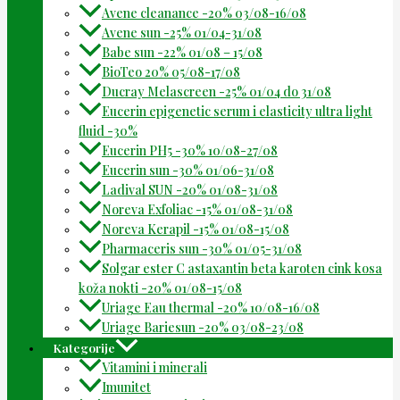
Avene cleanance -20% 03/08-16/08
Avene sun -25% 01/04-31/08
Babe sun -22% 01/08 – 15/08
BioTeo 20% 05/08-17/08
Ducray Melascreen -25% 01/04 do 31/08
Eucerin epigenetic serum i elasticity ultra light
fluid -30%
Eucerin PH5 -30% 10/08-27/08
Eucerin sun -30% 01/06-31/08
Ladival SUN -20% 01/08-31/08
Noreva Exfoliac -15% 01/08-31/08
Noreva Kerapil -15% 01/08-15/08
Pharmaceris sun -30% 01/05-31/08
Solgar ester C astaxantin beta karoten cink kosa
koža nokti -20% 01/08-15/08
Uriage Eau thermal -20% 10/08-16/08
Uriage Bariesun -20% 03/08-23/08
Kategorije
Vitamini i minerali
Imunitet