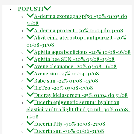
POPUSTI
A-derma exomega spf50 -30% 01/05 do
31/08
A-derma protect -50% 01/04 do 31/08
Alivit cink, aterostop i antiparazit -20%
01/08-31/08
Apivita aqua beelicious -20% 10/08-16/08
Apivita bee SUN -20% 03/08-23/08
Avene cleanance -20% 03/08-16/08
Avene sun -25% 01/04-31/08
Babe sun -22% 01/08 -15/08
BioTeo -20% 05/08-17/08
Ducray Melascreen -25% 01/04 do 31/08
Eucerin epigenetic serum i hyaluron
elasticity ultra light fluid 50 ml -30% 01/08-
15/08
Eucerin PH5 -30% 10/08-27/08
Eucerin sun -30% 01/06-31/08