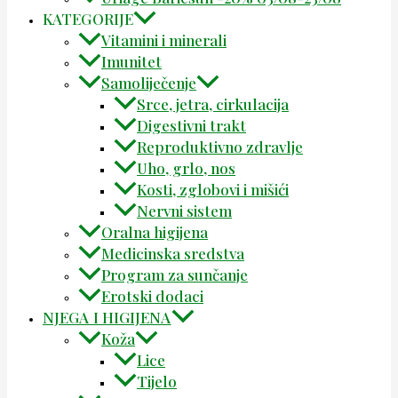
KATEGORIJE
Vitamini i minerali
Imunitet
Samoliječenje
Srce, jetra, cirkulacija
Digestivni trakt
Reproduktivno zdravlje
Uho, grlo, nos
Kosti, zglobovi i mišići
Nervni sistem
Oralna higijena
Medicinska sredstva
Program za sunčanje
Erotski dodaci
NJEGA I HIGIJENA
Koža
Lice
Tijelo