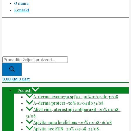
O nama
Kontakt
0,00
KM
0
Cart
Popusti
A-derma exomega spf50 -30% 01/05 do 31/08
A-derma protect -50% 01/04 do 31/08
Alivit cink, aterostop i antiparazit -20% 01/08-
31/08
Apivita aqua beelicious -20% 10/08-16/08
Apivita bee SUN -20% 03/08-23/08