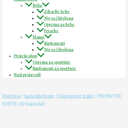
Beba
Zdravlje bebe
Njega i higijena
Oprema za bebe
Igračke
Mama
Suplementi
Njega i higijena
Protein shop
Oprema za sportiste
Suplementi za sportiste
Naši proizvodi
Početna
/
Samoliječenje
/
Digestivni trakt
/ PROBIOTIC
FORTE (10 kapsula)