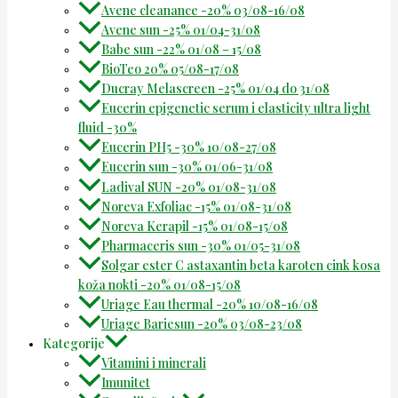
Avene cleanance -20% 03/08-16/08
Avene sun -25% 01/04-31/08
Babe sun -22% 01/08 – 15/08
BioTeo 20% 05/08-17/08
Ducray Melascreen -25% 01/04 do 31/08
Eucerin epigenetic serum i elasticity ultra light
fluid -30%
Eucerin PH5 -30% 10/08-27/08
Eucerin sun -30% 01/06-31/08
Ladival SUN -20% 01/08-31/08
Noreva Exfoliac -15% 01/08-31/08
Noreva Kerapil -15% 01/08-15/08
Pharmaceris sun -30% 01/05-31/08
Solgar ester C astaxantin beta karoten cink kosa
koža nokti -20% 01/08-15/08
Uriage Eau thermal -20% 10/08-16/08
Uriage Bariesun -20% 03/08-23/08
Kategorije
Vitamini i minerali
Imunitet