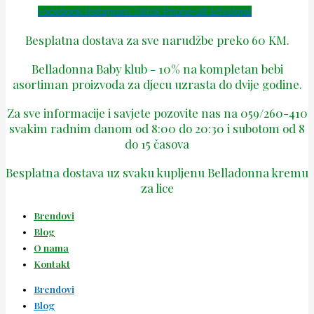
Facebook
Instagram
Tiktok
Phone-alt
Envelope
Besplatna dostava za sve narudžbe preko 60 KM.
Belladonna Baby klub - 10% na kompletan bebi
asortiman proizvoda za djecu uzrasta do dvije godine.
Za sve informacije i savjete pozovite nas na 059/260-410
svakim radnim danom od 8:00 do 20:30 i subotom od 8
do 15 časova
Besplatna dostava uz svaku kupljenu Belladonna kremu
za lice
Brendovi
Blog
O nama
Kontakt
Brendovi
Blog