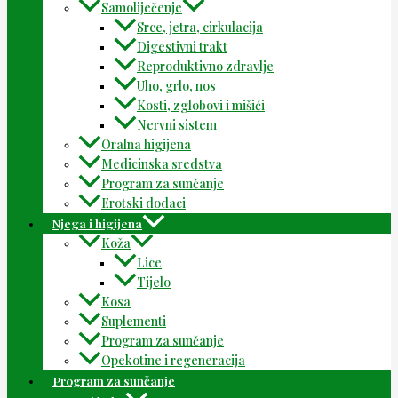
Samoliječenje
Srce, jetra, cirkulacija
Digestivni trakt
Reproduktivno zdravlje
Uho, grlo, nos
Kosti, zglobovi i mišići
Nervni sistem
Oralna higijena
Medicinska sredstva
Program za sunčanje
Erotski dodaci
Njega i higijena
Koža
Lice
Tijelo
Kosa
Suplementi
Program za sunčanje
Opekotine i regeneracija
Program za sunčanje