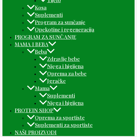
Tijelo
Kosa
Suplementi
Program za sunčanje
Opekotine i regeneracija
PROGRAM ZA SUNČANJE
MAMA I BEBA
Beba
Zdravlje bebe
Njega i higijena
Oprema za bebe
Igračke
Mama
Suplementi
Njega i higijena
PROTEIN SHOP
Oprema za sportiste
Suplementi za sportiste
NAŠI PROIZVODI