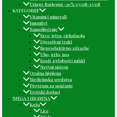
Uriage Bariesun -20% 03/08-23/08
KATEGORIJE
Vitamini i minerali
Imunitet
Samoliječenje
Srce, jetra, cirkulacija
Digestivni trakt
Reproduktivno zdravlje
Uho, grlo, nos
Kosti, zglobovi i mišići
Nervni sistem
Oralna higijena
Medicinska sredstva
Program za sunčanje
Erotski dodaci
NJEGA I HIGIJENA
Koža
Lice