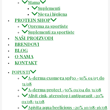
Mama
Suplementi
Njega i higijena
PROTEIN SHOP
Oprema za sportiste
Suplementi za sportiste
NAŠI PROIZVODI
BRENDOVI
BLOG
O NAMA
KONTAKT
POPUSTI
A-derma exomega spf50 -30% 01/05 do
31/08
A-derma protect -50% 01/04 do 31/08
Alivit cink, aterostop i antiparazit -20%
01/08-31/08
Apivita aqua beelicious -20% 10/08-16/08