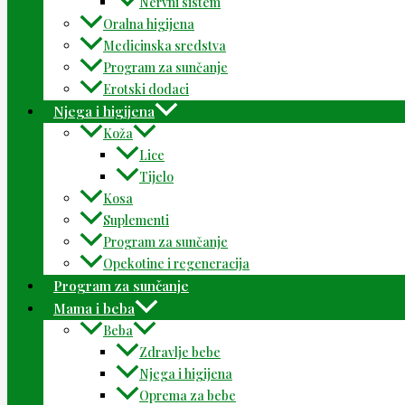
Nervni sistem
Oralna higijena
Medicinska sredstva
Program za sunčanje
Erotski dodaci
Njega i higijena
Koža
Lice
Tijelo
Kosa
Suplementi
Program za sunčanje
Opekotine i regeneracija
Program za sunčanje
Mama i beba
Beba
Zdravlje bebe
Njega i higijena
Oprema za bebe