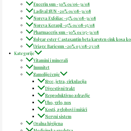
Eucerin sun -30% 01/06-31/08
Ladival SUN -20% 01/08-31/08
Noreva Exfoliac -15% 01/08-31/08
Noreva Kerapil -15% 01/08-15/08
Pharmaceris sun -30% 01/05-31/08
Solgar ester C astaxantin beta karoten cink kosa k
Uriage Bariesun -20% 03/08-23/08
Kategorije
Vitamini i minerali
Imunitet
Samoliječenje
Srce, jetra, cirkulacija
Digestivni trakt
Reproduktivno zdravlje
Uho, grlo, nos
Kosti, zglobovi i mišići
Nervni sistem
Oralna higijena
Medicinska sredstva