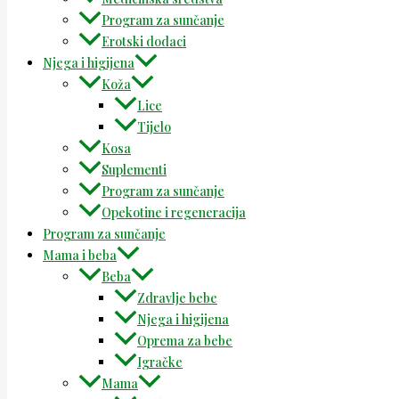
Program za sunčanje
Erotski dodaci
Njega i higijena
Koža
Lice
Tijelo
Kosa
Suplementi
Program za sunčanje
Opekotine i regeneracija
Program za sunčanje
Mama i beba
Beba
Zdravlje bebe
Njega i higijena
Oprema za bebe
Igračke
Mama