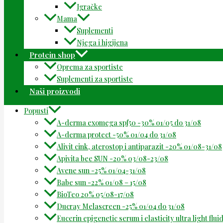
Igračke
Mama
Suplementi
Njega i higijena
Protein shop
Oprema za sportiste
Suplementi za sportiste
Naši proizvodi
Popusti
A-derma exomega spf50 -30% 01/05 do 31/08
A-derma protect -50% 01/04 do 31/08
Alivit cink, aterostop i antiparazit -20% 01/08-31/08
Apivita bee SUN -20% 03/08-23/08
Avene sun -25% 01/04-31/08
Babe sun -22% 01/08 – 15/08
BioTeo 20% 05/08-17/08
Ducray Melascreen -25% 01/04 do 31/08
Eucerin epigenetic serum i elasticity ultra light flu