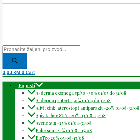
0,00
KM
0
Cart
Popusti
A-derma exomega spf50 -30% 01/05 do 31/08
A-derma protect -50% 01/04 do 31/08
Alivit cink, aterostop i antiparazit -20% 01/08-31/08
Apivita bee SUN -20% 03/08-23/08
Avene sun -25% 01/04-31/08
Babe sun -22% 01/08 – 15/08
BioTeo 20% 05/08-17/08