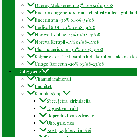
Ducray Melascreen -25% 01/04 do 31/08
Eucerin epigenetic serum i elasticity ultra light flu
Eucerin sun -30% 01/06-31/08
Ladival SUN -20% 01/08-31/08
Noreva Exfoliac -15% 01/08-31/08
Noreva Kerapil -15% 01/08-15/08
Pharmaceris sun -30% 01/05-31/08
Solgar ester C astaxantin beta karoten cink kosa k
Uriage Bariesun -20% 03/08-23/08
Kategorije
Vitamini i minerali
Imunitet
Samoliječenje
Srce, jetra, cirkulacija
Digestivni trakt
Reproduktivno zdravlje
Uho, grlo, nos
Kosti, zglobovi i mišići